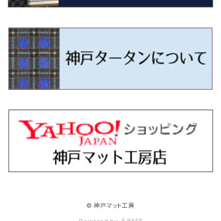
H9/4～R5/9 50/60系
H25/9～R2/2 GK/GP系
タウンエース・トラック
フリード/フリードハイブリッド
H11/1～H14/11 S15
H27/7～ 3CC/3CD系
H18/1～H24/5（前期）
H24/12～R3/10 TB17
H14/2～ SG/SH/SJ/SK系
H25/9～ DG16T
H28/4～R5/12 M700系
H10/1～H14/1 JB33/43W
H24/7～H29/1 BHGY51
H25/11～ JH1・JH2・JH3・JH4
H24/4～R3/4 16C系
R1/6～
エスティマ・ハイブリッド
ジューク
プレオ
デミオ
ミラ
スイフト/スイフトスポーツ
デリカＤ：２
S660
ポロ
Ｓクラス
R2/2～ GR/GS系
H20/2～ 400系
H23/10～H28/9 GB3/4・GP3
タウンエース・バン
フリードスパイク/フリードスパイクHV
H24/5～R1/10（後期）
H14/1～ JB43/74W
H18/6～H24/5（前期）
H22/6～R2/6 F15
H22/4～H30/3 L275/285
H19/7～R1/7 DE/DJ系
H18/12～ L275/285
H22/9～ スイフト
H23/3～ MB系
H27/4～R3/12 JW5
H21/10～H30/3 6RC系
H25/10～R3/10
オーリス
スカイライン
プレオプラス
ビアンテ
ミラ・イース
スペーシア/スペーシアカスタム/スペーシアギア
デリカＤ：３
WR-V
Ｖクラス
H28/9～R6/6 GB5/6/7/8
H20/2～ 400系
H22/7～H28/9 GB3/4
タンク
フリード+（プラス）/+ハイブリッド
H24/5～R1/10（後期）
H23/12～
H30/3～ AW系
H24/8～H30/3 180系
H13/6～H18/11 V35
H24/12～H29/5 LA300/310
H20/7～30/3 CC系
H23/9～ LA300系
H25/3～R5/11
H23/10～H31/4 BM20 7人乗
R6/3～ DG5
H27/4～
カムリ
スカイライン・クロスオーバー
レヴォーグ
ファミリア バン
ミラ・ココア
スペーシアベース
デリカＤ：５
ZR-V
R6/6～ 5人乗 GT2/4/6/8
H28/11～R2/9 M900A・M910A
H28/9～R6/6 GB5/6/7/8
ノア
プレリュード
H18/11～H26/4 V36
H29/5～ LA350/360
H30/12～R5/11
H23/10～H31/4 BM20 5人乗
H23/9～ 50/70系
H21/7～H28/6 J50
H26/6～ VM/VN系
H29/2～H30/6 後期 Y12系
H21/8～H30/3 L675/685
R4/8～ MK33V
H19/1～ CV系
R5/4～ RZ系
カローラ・アクシオ（セダン）
セドリック
レガシィB4
フレア
ミラ・トコット
ソリオ/ソリオバンディット
デリカミニ
アクティ バン/トラック
R6/6～ 6人乗 GT1/2/3/4/5/6/7/8
H26/2～ V37
R5/11～ MK54S・MK94S
H26/1～R4/1 80系
R7/9～ BF1
ハイエースバン／レジアスエースバン
レジェンド
H30/6～ 160系
H24/5～ 160系
H11/6～H16/10 Y34
H15/6～R2/8 BN/BM/BL系
H24/10～ MJ系
H30/6～ LA550/560S
H23/1～H27/8 MA15S
R5/5～ B30系/BA系
H11/6～H30/7 バン HH5・HH6
カローラ・クロス
セレナ
レガシィアウトバック
フレアクロスオーバー
ムーヴ
ハスラー
パジェロ
アコード・アコードハイブリッド
R6/6～ 7人乗 GT1/5
R4/1～ 90系
H16/8～ 3人乗 200系
H27/2～R3/12 KC2
ハイエースワゴン
H1/6～H11/6 Y30
H27/8～R2/12 MA26/36/46S
H21/12～R3/4 トラック
R3/9～ 10系
H22/11～H28/9 C26
H15/10～ BP/BR/BS/BT系
H26/1～ MS系
H26/12～R5/7 LA150/160S
H26/1～ MR系
H18/10～R1/8 7人乗ロング V90系
H25/6～R2/2 CR系
カローラ・スポーツ
ティアナ
レガシィツーリングワゴン
フレアワゴン
ムーヴキャンバス
バレーノ
パジェロ・ミニ
インサイト
H16/8～ 5・6人乗 200系
R2/12～ MA27/37/47S
H16/8～ 10人乗 200系
ハイラックス
H28/8～R4/11 C27
R7/6～ LA850/860S
H18/10～R1/8 5人乗ショート V80系
R2/2～R5/1 CV3
H30/6～ 210系
H15/2～R2/7 J31/J32/L33
H15/6～H26/10 BP/BR系
H24/6～ MM系
H28/9～R4/7 LA800/810S
H28/3～R2/7 WB系
H6/12～H25/1 H50系
H11/11～R4/12 ZE1・ZE2・ZE4
カローラ・ツーリング
デイズ
レックス
プレマシー
メビウス
フロンクス
プラウディア
ヴェゼル
© 神戸マット工房
H16/8～ 9人乗 200系
R4/11～ C28
R6/3～ CY2
H29/9～ GUN125
ハイラックスサーフ
R4/7～ LA850/860S
R1/10～ 210系
H25/6～H31/3 20系
R4/11～ A201F
H22/7～30/3 CW系
H25/4～R3/2 ZVW41N
R6/10～ WDB3S・WEB3S
H24/7～H29/1 Y51系
H25/12～R3/4 RU系
カローラ・フィールダー
デイズルークス
ボンゴバン
ロッキー
ランディ
ミニキャブ・バン
オデッセイ