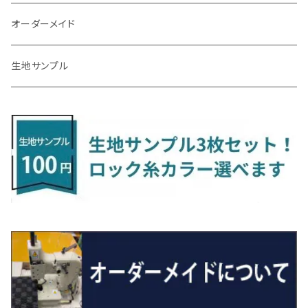
R3/9～ FL1・FL4
R1/12～ GDH303W
H24/10～H28/12 N17
R4/9～ FL5
コペン
ラフェスタ
シャトル
R3/7～ MXPK系
H24/4～R4/1 S3系
H29/9～R5/10 JF3/4
H30/10～
H23/9～H30/4 270系
H29/10～
H24/6～ E26 3人乗
H24/2～H26/9 S200系
R1/8～ GJ系
H14/6～ L880/LA400K
H28/2～ FF21S
H25/6～H31/3 ｅｋカスタム
H24/7～H29/8 JF1/2
H25/4～R3/4 AU系
H24/4～R1/6
MINIクロスオーバー
アリオン
ＬＸ
キューブ
シフォン
ＭＸ－３０
タフト
エスクード
ekクロスEV
NBOXスラッシュ
シャラン
Ｃクラス
ラグマット
オーダーメイド
R4/1～ S7系
R5/10～ JF5/6
R1/12～ LA400A
H23/6～H30/3 CWEAWN
H27/5～R4/11 GK/GP系
サイ（ＳＡＩ）
リーフ
スーパーONE
H24/6～ E26 5・6人乗
H26/9～ S500系
H31/3～ ｅｋクロス
R3/6～ CDD系
H23/10～R3/3 260系
H27/9～R3/10 URJ201W
H14/10～R2/3 Z11・Z12
H28/12～R1/7 LA600/610
R2/10～ DREJ3P
R2/6～ LA900/910S
H17/5～H27/10 TA/TD系
R4/6～ B5AW
H26/12～R2/2 JF1/2
H23/2～ 7N系
H26/7～R4/2
ラグマットセカンド（L）
アルファード/ヴェルファイアＨＶ
ＮＸ
キックス
ジャスティ
アクセラ/アクセラ・スポーツ
タント
エブリィ
アイミーブ
NBOXジョイ
Tクロス
ＣＬＡクラス
生地サンプル
H24/6〜 E26 9人乗
R4/1～ ゴルフGTI/R
H23/11～ AZK10
H22/12～H29/10 ZE0
R8/5～ JG6
サクシード
ルークス
ステップワゴン/スパーダ
R4/1～ VJA310W
R3/1～ EVモデル
H27/10～ YD/YE系
H28/3～R3/6
ラグマットサード（M）
H20/5～H27/1 20系
H26/7～R3/7 10系
H20/10～H24/8 H59A
H28/11～ M900系
H21/6～R1/5 BL/BM系
H25/10～R1/7 LA600/610S
H17/9～ DA64/DA17
H22/4～R3/2 HA/HD系
R6/9～ JF5/6
R1/11～ C1DKR
H25/7～31/8
ウィッシュ
ＲＣ
グロリア
ステラ
アテンザセダン/アテンザワゴン
トール
キャリイトラック
アウトランダー
N-ONE
Tロック
ＣＬＡクラスシューティングブレーク
H16/4～28/1 １T系 トゥラン
H29/10～R7/10 ZE1
ラグマットミニ（S）
H24/4～ 50系後期/160系
R2/3～ B40系/BB系
H27/4～R4/5 RP1/2/3/4/5
シエンタ
ストリーム
H27/1～R5/6 30系
R3/11～ 20系
R2/6~R8/6 15系(e-POWER)
R1/7～ LA650/660
H24/4～29/10 20系
H26/10～
H11/6～H16/10 Y34
H23/5～ LA100系
H24/11～R1/8 GJ系
H28/11～ M900系
H13/9～ DA系
H24/10～R2/12 GF系
H24/11～R2/3 JG1・JG2
R2/7～ A1D系
H27/6～R1/8
ヴィッツ
ＲＸ
サクラ
ソルテラ
キャロル
ハイゼット・キャディー
クロスビー(XBEE)
アウトランダーＰＨＥＶ
N-ONE e:
ティグアン
ＣＬＳクラス
R7/10～ ZE2
R4/5～ RP6/7/8
R5/6～ 40系
R8/6～ 16系
H15/9～ 6・7人乗
H18/7~H26/5 7人乗 RN6/7/8/9
スープラ
バモス
R2/11～ JG3・JG4
H22/12～R2/3 130系
H27/10～R4/7 20系5人乗
R4/5～ B6AW
R4/5~ XEAM10X・YEAM15X
H27/1～ HB36/37/97S
H28/6～R3/9 LA700V
H29/12～R7/10 MN71S
H25/1～ GG/GN系 5人乗
R7/9~ JG5
H20/9～H29/1 5NC系
H30/6～
ヴォクシー
ＵＸ
シーマ
ディアスワゴン
キャロルエコ
ハイゼット・カーゴ
ジムニー
エクリプスクロス/エクリプスクロスPHEV
N-VAN
トゥアレグ
Ｅクラス
H27/7～ 5人乗
H21/6~H24/4 5人乗 RN6/8
R1/5～ ＤＢ系
H11/6～H30/5 HM1・HM2
スペイド
バモス ホビオ
R01/8～R4/7 20系6人乗
R7/10～ MND1S
H25/1～ GN0W 7人乗
H29/1～ 5NC/5ND系
H26/1～R4/1 80系
H30/11～
H13/1～R4/8 F50・Y51
H21/9～R2/4 S300系
H24/11～H27/1 HB35S
H16/12～ S300/S700系
H3/6～ JA/JB系
H30/3～ GK/GL系
H30/7～ JJ1・JJ2
H15/9～H30/4 7L/7P系
H28/7～
エスクァイア
シルビア
トレジア
スクラム
ハイゼット・トラック
ジムニーノマド
タウンボックス
N-VAN e:
パサート
ＧＬＡクラス
H24/4~H26/5 6人乗 RN6/7/8/9
H29/12～R4/7 20系7人乗
H24/7～R2/12 140系
H15/4～Ｈ30/5 HM3・HM4
センチュリー
フィット/フィットハイブリッド
R4/1～ 90系
H26/10～R3/12 80系
H3/1～H11/1 S13・S14
H22/11～H28/3 120系
H17/9～ DG64/DG17
H11/1～ S200/S500系
R7/4～ JC74W
H26/2～ DS17/64W
R6/10~ JJ3
H23/5～H27/7 3CCAX
H26/5～R2/6
エスティマ
シルフィ
フォレスター
スクラムトラック
ブーン
ジムニーワイド/ジムニーシエラ
ディグニティ
N‐WGN/N‐WGNカスタム
ザ・ビートル
ＧＬＥクラス
R4/11～ 10系