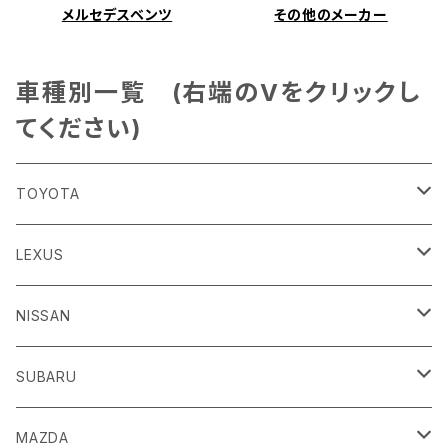
メルセデスベンツ
その他のメーカー
車種別一覧 (右端のVをクリックし
てください)
TOYOTA
86
LEXUS
H24/4～R3/8 ZN6
GR86
ＣＴ
NISSAN
R3/10～ ZN8
H23/1～R4/11
ｂＢ
ＥＳ
ＡＤ
SUBARU
H17/12～H28/8 20系
H30/10～
H18/12～ Y12
ｂZ４X
ＧＳ
ＧＴ－Ｒ
ＢＲＺ
MAZDA