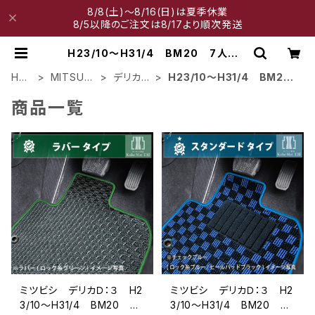
8/8(土)～8/16(日)は夏季休業
8/5以降のご注文は8/17より順次発送
H23/10～H31/4 BM20 7人乗 |
神戸マット工房
HO
MITSUBI
デリカ
H23/10～H31/4 BM20
ME
SHI
Ｄ：３
7人乗
商品一覧
ミツビシ デリカＤ：３ H2
ミツビシ デリカＤ：３ H2
3/10〜H31/4 BM20 7
3/10〜H31/4 BM20 7