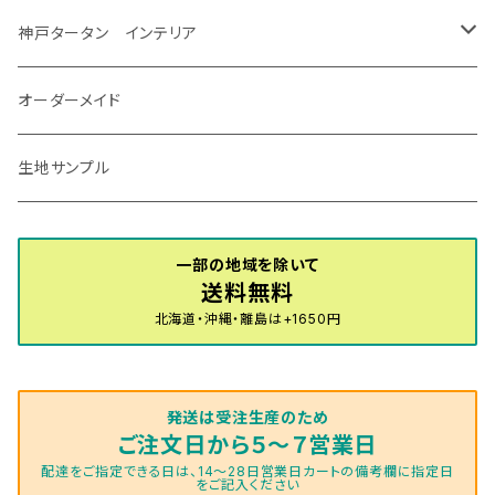
R7/12～ 60系
R8/2～ RS5/6
R8/7～ E53
H23/12～R3/7 NHP10
H19/5～H29/10
R3/8～ E13
H11/2～H24/2 TV系
R1/5～ BP系
R2/9～ S403/413P
R4/6～ HE33S
H25/6～ B11W/B30系
H23/12～H29/9 JF1/2
H29/10～ ３HD系
H24/11～30/10
アベンシス
ＬＳ５００/ＬＳ５００ｈ
ＮＶ３５０キャラバン
サンバートラック
ＭＡＺＤＡ６
コペン
イグニス
ｅｋカスタム/ｅｋクロス
NBOXプラス/NBOXプラスカスタム
ゴルフ
Ｂクラス
MINI
神戸タータン インテリア
R3/7～ MXPK系
H24/4～R4/1 S3系
H29/9～R5/10 JF3/4
H30/10～
H23/9～H30/4 270系
H29/10～
H24/6～ E26 3人乗
H24/2～H26/9 S200系
R1/8～ GJ系
H14/6～ L880/LA400K
H28/2～ FF21S
H25/6～H31/3 ｅｋカスタム
H24/7～H29/8 JF1/2
H25/4～R3/4 AU系
H24/4～R1/6
MINIクロスオーバー
アリオン
ＬＸ
キューブ
シフォン
ＭＸ－３０
タフト
エスクード
ekクロスEV
NBOXスラッシュ
シャラン
Ｃクラス
ラグマット
オーダーメイド
R4/1～ S7系
R5/10～ JF5/6
H24/6～ E26 5・6人乗
H26/9～ S500系
H31/3～ ｅｋクロス
R3/6～ CDD系
H23/10～R3/3 260系
H27/9～R3/10 URJ201W
H14/10～R2/3 Z11・Z12
H28/12～R1/7 LA600/610
R2/10～ DREJ3P
R2/6～ LA900/910S
H17/5～H27/10 TA/TD系
R4/6～ B5AW
H26/12～R2/2 JF1/2
H23/2～ 7N系
H26/7～R4/2
ラグマットセカンド（L）
アルファード/ヴェルファイアＨＶ
ＮＸ
キックス
ジャスティ
アクセラ/アクセラ・スポーツ
タント
エブリィ
アイミーブ
NBOXジョイ
Tクロス
ＣＬＡクラス
生地サンプル
H24/6〜 E26 9人乗
R4/1～ ゴルフGTI/R
R4/1～ VJA310W
R3/1～ EVモデル
H27/10～ YD/YE系
H28/3～R3/6
ラグマットサード（M）
H20/5～H27/1 20系
H26/7～R3/7 10系
H20/10～H24/8 H59A
H28/11～ M900系
H21/6～R1/5 BL/BM系
H25/10～R1/7 LA600/610S
H17/9～ DA64/DA17
H22/4～R3/2 HA/HD系
R6/9～ JF5/6
R1/11～ C1DKR
H25/7～31/8
ウィッシュ
ＲＣ
グロリア
ステラ
アテンザセダン/アテンザワゴン
トール
キャリイトラック
アウトランダー
N-ONE
Tロック
ＣＬＡクラスシューティングブレーク
一部の地域を除いて
H16/4～28/1 １T系 トゥラン
送料無料
ラグマットミニ（S）
H27/1～R5/6 30系
R3/11～ 20系
R2/6~R8/6 15系(e-POWER)
R1/7～ LA650/660
H24/4～29/10 20系
H26/10～
H11/6～H16/10 Y34
H23/5～ LA100系
H24/11～R1/8 GJ系
H28/11～ M900系
H13/9～ DA系
H24/10～R2/12 GF系
H24/11～R2/3 JG1・JG2
R2/7～ A1D系
H27/6～R1/8
ヴィッツ
ＲＸ
サクラ
ソルテラ
キャロル
ハイゼット・キャディー
クロスビー(XBEE)
アウトランダーＰＨＥＶ
N-ONE e:
ティグアン
ＣＬＳクラス
北海道・沖縄・離島は+1650円
R5/6～ 40系
R8/6～ 16系
R2/11～ JG3・JG4
H22/12～R2/3 130系
H27/10～R4/7 20系5人乗
R4/5～ B6AW
R4/5~ XEAM10X・YEAM15X
H27/1～ HB36/37/97S
H28/6～R3/9 LA700V
H29/12～R7/10 MN71S
H25/1～ GG/GN系 5人乗
R7/9~ JG5
H20/9～H29/1 5NC系
H30/6～
ヴォクシー
ＵＸ
シーマ
ディアスワゴン
キャロルエコ
ハイゼット・カーゴ
ジムニー
エクリプスクロス/エクリプスクロスPHEV
N-VAN
トゥアレグ
Ｅクラス
発送は受注生産のため
R01/8～R4/7 20系6人乗
R7/10～ MND1S
H25/1～ GN0W 7人乗
H29/1～ 5NC/5ND系
H26/1～R4/1 80系
H30/11～
H13/1～R4/8 F50・Y51
H21/9～R2/4 S300系
H24/11～H27/1 HB35S
H16/12～ S300/S700系
H3/6～ JA/JB系
H30/3～ GK/GL系
H30/7～ JJ1・JJ2
H15/9～H30/4 7L/7P系
H28/7～
エスクァイア
シルビア
トレジア
スクラム
ハイゼット・トラック
ジムニーノマド
タウンボックス
N-VAN e:
パサート
ＧＬＡクラス
ご注文日から５～７営業日
配達をご指定できる日は、14～28日営業日カートの備考欄に指定日
をご記入ください
H29/12～R4/7 20系7人乗