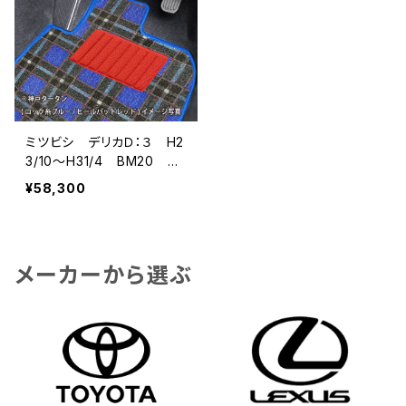
ミツビシ デリカＤ：３ H2
3/10〜H31/4 BM20 7
人乗 フロアマット一式
¥58,300
カーマット 神戸タータ
ン 特別受注生産品
メーカーから選ぶ