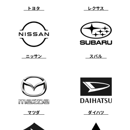
トヨタ
レクサス
ニッサン
スバル
マツダ
ダイハツ