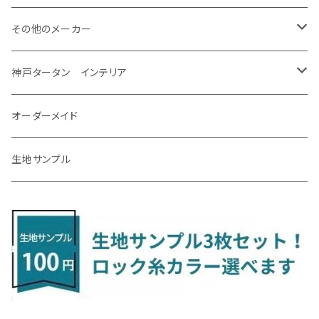
R5/11～ AZSH36
H14/3～R4/12 K12/K13
H27/2～R2/7 FR4・FR5
クラウン・マジェスタ
モコ
シビック
H31/4～R7/12 50系
R6/5～ 6人乗 TAWH15W
R4/7～ T33
R3/12～ HA37/97S
H30/8～R4/12 RW1/2・RT5/6 5人乗り
H24/6～H29/12 10系
H18/9～H29/10
H22/8～R8/7 E52
R4/9～ GU系
R1/9～ DJ系
R2/9～ S403/413V
H20/11～ HE22/33S
H26/2～ B11A/B30系
H22/2～29/1 ZF1・ZF2
H24/10～R3/3 AA系
アクア
ＬＳ６００ｈ
オーラ
サンバーバン/ディアス
ＭＡＺＤＡ３
グランマックストラック
アルトラパンLC
ｅｋワゴン
NBOX/NBOXカスタム
アルテオン
Ａクラス
その他のメーカー
R7/12～ 60系
R8/2～ RS5/6
H16/7～H30/4 180/200/210系
H23/2～H28/5 MG33S
H29/9～R3/6 FC/FK系
グランエース
ラティオ
シビック タイプアール
R8/7～ E53
H23/12～R3/7 NHP10
H19/5～H29/10
R3/8～ E13
H11/2～H24/2 TV系
R1/5～ BP系
R2/9～ S403/413P
R4/6～ HE33S
H25/6～ B11W/B30系
H23/12～H29/9 JF1/2
H29/10～ ３HD系
H24/11～30/10
アベンシス
ＬＳ５００/ＬＳ５００ｈ
ＮＶ３５０キャラバン
サンバートラック
ＭＡＺＤＡ６
コペン
イグニス
ｅｋカスタム/ｅｋクロス
NBOXプラス/NBOXプラスカスタム
ゴルフ
Ｂクラス
MINI
神戸タータン インテリア
R3/9～ FL1・FL4
R1/12～ GDH303W
H24/10～H28/12 N17
R4/9～ FL5
コペン
ラフェスタ
シャトル
R3/7～ MXPK系
H24/4～R4/1 S3系
H29/9～R5/10 JF3/4
H30/10～
H23/9～H30/4 270系
H29/10～
H24/6～ E26 3人乗
H24/2～H26/9 S200系
R1/8～ GJ系
H14/6～ L880/LA400K
H28/2～ FF21S
H25/6～H31/3 ｅｋカスタム
H24/7～H29/8 JF1/2
H25/4～R3/4 AU系
H24/4～R1/6
MINIクロスオーバー
アリオン
ＬＸ
キューブ
シフォン
ＭＸ－３０
タフト
エスクード
ekクロスEV
NBOXスラッシュ
シャラン
Ｃクラス
ラグマット
オーダーメイド
R4/1～ S7系
R5/10～ JF5/6
R1/12～ LA400A
H23/6～H30/3 CWEAWN
H27/5～R4/11 GK/GP系
サイ（ＳＡＩ）
リーフ
スーパーONE
H24/6～ E26 5・6人乗
H26/9～ S500系
H31/3～ ｅｋクロス
R3/6～ CDD系
H23/10～R3/3 260系
H27/9～R3/10 URJ201W
H14/10～R2/3 Z11・Z12
H28/12～R1/7 LA600/610
R2/10～ DREJ3P
R2/6～ LA900/910S
H17/5～H27/10 TA/TD系
R4/6～ B5AW
H26/12～R2/2 JF1/2
H23/2～ 7N系
H26/7～R4/2
ラグマットセカンド（L）
アルファード/ヴェルファイアＨＶ
ＮＸ
キックス
ジャスティ
アクセラ/アクセラ・スポーツ
タント
エブリィ
アイミーブ
NBOXジョイ
Tクロス
ＣＬＡクラス
生地サンプル
H24/6〜 E26 9人乗
R4/1～ ゴルフGTI/R
H23/11～ AZK10
H22/12～H29/10 ZE0
R8/5～ JG6
サクシード
ルークス
ステップワゴン/スパーダ
R4/1～ VJA310W
R3/1～ EVモデル
H27/10～ YD/YE系
H28/3～R3/6
ラグマットサード（M）
H20/5～H27/1 20系
H26/7～R3/7 10系
H20/10～H24/8 H59A
H28/11～ M900系
H21/6～R1/5 BL/BM系
H25/10～R1/7 LA600/610S
H17/9～ DA64/DA17
H22/4～R3/2 HA/HD系
R6/9～ JF5/6
R1/11～ C1DKR
H25/7～31/8
ウィッシュ
ＲＣ
グロリア
ステラ
アテンザセダン/アテンザワゴン
トール
キャリイトラック
アウトランダー
N-ONE
Tロック
ＣＬＡクラスシューティングブレーク
H16/4～28/1 １T系 トゥラン
H29/10～R7/10 ZE1
ラグマットミニ（S）
H24/4～ 50系後期/160系
R2/3～ B40系/BB系
H27/4～R4/5 RP1/2/3/4/5
シエンタ
ストリーム
H27/1～R5/6 30系
R3/11～ 20系
R2/6~R8/6 15系(e-POWER)
R1/7～ LA650/660
H24/4～29/10 20系
H26/10～
H11/6～H16/10 Y34
H23/5～ LA100系
H24/11～R1/8 GJ系
H28/11～ M900系
H13/9～ DA系
H24/10～R2/12 GF系
H24/11～R2/3 JG1・JG2
R2/7～ A1D系
H27/6～R1/8
ヴィッツ
ＲＸ
サクラ
ソルテラ
キャロル
ハイゼット・キャディー
クロスビー(XBEE)
アウトランダーＰＨＥＶ
N-ONE e:
ティグアン
ＣＬＳクラス
R7/10～ ZE2
R4/5～ RP6/7/8
R5/6～ 40系
R8/6～ 16系
H15/9～ 6・7人乗
H18/7~H26/5 7人乗 RN6/7/8/9
スープラ
バモス
R2/11～ JG3・JG4
H22/12～R2/3 130系
H27/10～R4/7 20系5人乗
R4/5～ B6AW
R4/5~ XEAM10X・YEAM15X
H27/1～ HB36/37/97S
H28/6～R3/9 LA700V
H29/12～R7/10 MN71S
H25/1～ GG/GN系 5人乗
R7/9~ JG5
H20/9～H29/1 5NC系
H30/6～
ヴォクシー
ＵＸ
シーマ
ディアスワゴン
キャロルエコ
ハイゼット・カーゴ
ジムニー
エクリプスクロス/エクリプスクロスPHEV
N-VAN
トゥアレグ
Ｅクラス