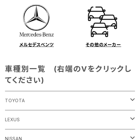
メルセデスベンツ
その他のメーカー
車種別一覧 (右端のVをクリックし
てください)
TOYOTA
86
LEXUS
H24/4～R3/8 ZN6
GR86
ＣＴ
NISSAN