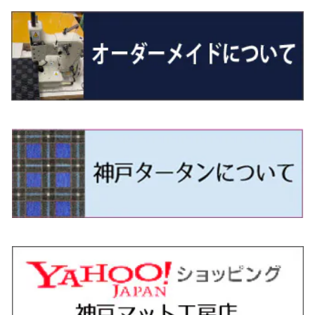
H27/7～ 5人乗
H21/6~H24/4 5人乗 RN6/8
R1/5～ ＤＢ系
H11/6～H30/5 HM1・HM2
スペイド
バモス ホビオ
R01/8～R4/7 20系6人乗
R7/10～ MND1S
H25/1～ GN0W 7人乗
H29/1～ 5NC/5ND系
H26/1～R4/1 80系
H30/11～
H13/1～R4/8 F50・Y51
H21/9～R2/4 S300系
H24/11～H27/1 HB35S
H16/12～ S300/S700系
H3/6～ JA/JB系
H30/3～ GK/GL系
H30/7～ JJ1・JJ2
H15/9～H30/4 7L/7P系
H28/7～
エスクァイア
シルビア
トレジア
スクラム
ハイゼット・トラック
ジムニーノマド
タウンボックス
N-VAN e:
パサート
ＧＬＡクラス
H24/4~H26/5 6人乗 RN6/7/8/9
H29/12～R4/7 20系7人乗
H24/7～R2/12 140系
H15/4～Ｈ30/5 HM3・HM4
センチュリー
フィット/フィットハイブリッド
R4/1～ 90系
H26/10～R3/12 80系
H3/1～H11/1 S13・S14
H22/11～H28/3 120系
H17/9～ DG64/DG17
H11/1～ S200/S500系
R7/4～ JC74W
H26/2～ DS17/64W
R6/10~ JJ3
H23/5～H27/7 3CCAX
H26/5～R2/6
エスティマ
シルフィ
フォレスター
スクラムトラック
ブーン
ジムニーワイド/ジムニーシエラ
ディグニティ
N‐WGN/N‐WGNカスタム
ザ・ビートル
ＧＬＥクラス
R4/11～ 10系
H9/4～R5/9 50/60系
H25/9～R2/2 GK/GP系
タウンエース・トラック
フリード/フリードハイブリッド
H11/1～H14/11 S15
H27/7～ 3CC/3CD系
H18/1～H24/5（前期）
H24/12～R3/10 TB17
H14/2～ SG/SH/SJ/SK系
H25/9～ DG16T
H28/4～R5/12 M700系
H10/1～H14/1 JB33/43W
H24/7～H29/1 BHGY51
H25/11～ JH1・JH2・JH3・JH4
H24/4～R3/4 16C系
R1/6～
エスティマ・ハイブリッド
ジューク
プレオ
デミオ
ミラ
スイフト/スイフトスポーツ
デリカＤ：２
S660
ポロ
Ｓクラス
R2/2～ GR/GS系
H20/2～ 400系
H23/10～H28/9 GB3/4・GP3
タウンエース・バン
フリードスパイク/フリードスパイクHV
H24/5～R1/10（後期）
H14/1～ JB43/74W
H18/6～H24/5（前期）
H22/6～R2/6 F15
H22/4～H30/3 L275/285
H19/7～R1/7 DE/DJ系
H18/12～ L275/285
H22/9～ スイフト
H23/3～ MB系
H27/4～R3/12 JW5
H21/10～H30/3 6RC系
H25/10～R3/10
オーリス
スカイライン
プレオプラス
ビアンテ
ミラ・イース
スペーシア/スペーシアカスタム/スペーシアギア
デリカＤ：３
WR-V
Ｖクラス
H28/9～R6/6 GB5/6/7/8
H20/2～ 400系
H22/7～H28/9 GB3/4
タンク
フリード+（プラス）/+ハイブリッド
H24/5～R1/10（後期）
H23/12～
H30/3～ AW系
H24/8～H30/3 180系
H13/6～H18/11 V35
H24/12～H29/5 LA300/310
H20/7～30/3 CC系
H23/9～ LA300系
H25/3～R5/11
H23/10～H31/4 BM20 7人乗
R6/3～ DG5
H27/4～
カムリ
スカイライン・クロスオーバー
レヴォーグ
ファミリア バン
ミラ・ココア
スペーシアベース
デリカＤ：５
ZR-V
R6/6～ 5人乗 GT2/4/6/8
H28/11～R2/9 M900A・M910A
H28/9～R6/6 GB5/6/7/8
ノア
プレリュード
H18/11～H26/4 V36
H29/5～ LA350/360
H30/12～R5/11
H23/10～H31/4 BM20 5人乗
H23/9～ 50/70系
H21/7～H28/6 J50
H26/6～ VM/VN系
H29/2～H30/6 後期 Y12系
H21/8～H30/3 L675/685
R4/8～ MK33V
H19/1～ CV系
R5/4～ RZ系
カローラ・アクシオ（セダン）
セドリック
レガシィB4
フレア
ミラ・トコット
ソリオ/ソリオバンディット
デリカミニ
アクティ バン/トラック
R6/6～ 6人乗 GT1/2/3/4/5/6/7/8
H26/2～ V37
R5/11～ MK54S・MK94S
H26/1～R4/1 80系
R7/9～ BF1
ハイエースバン／レジアスエースバン
レジェンド
H30/6～ 160系
H24/5～ 160系
H11/6～H16/10 Y34
H15/6～R2/8 BN/BM/BL系
H24/10～ MJ系
H30/6～ LA550/560S
H23/1～H27/8 MA15S
R5/5～ B30系/BA系
H11/6～H30/7 バン HH5・HH6
カローラ・クロス
セレナ
レガシィアウトバック
フレアクロスオーバー
ムーヴ
ハスラー
パジェロ
アコード・アコードハイブリッド
R6/6～ 7人乗 GT1/5
R4/1～ 90系
H16/8～ 3人乗 200系
H27/2～R3/12 KC2
ハイエースワゴン
H1/6～H11/6 Y30
H27/8～R2/12 MA26/36/46S
H21/12～R3/4 トラック
R3/9～ 10系
H22/11～H28/9 C26
H15/10～ BP/BR/BS/BT系
H26/1～ MS系
H26/12～R5/7 LA150/160S
H26/1～ MR系
H18/10～R1/8 7人乗ロング V90系
H25/6～R2/2 CR系
カローラ・スポーツ
ティアナ
レガシィツーリングワゴン
フレアワゴン
ムーヴキャンバス
バレーノ
パジェロ・ミニ
インサイト