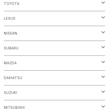
TOYOTA
86
LEXUS
H24/4～R3/8 ZN6
GR86
ＣＴ
NISSAN
R3/10～ ZN8
H23/1～R4/11
ｂＢ
ＥＳ
ＡＤ
SUBARU
H17/12～H28/8 20系
H30/10～
H18/12～ Y12
ｂZ４X
ＧＳ
ＧＴ－Ｒ
ＢＲＺ
MAZDA
R4/5~ XEAM10/11/15・YEAM15
H24/1～R2/7
H19/12～ R35
H24/3～R3/8 ZC6
Ｃ-ＨＲ
ＨＳ
ＮＴ１００クリッパートラック
ＷＲＸ Ｓ４/ＳＴＩ
ＣＸ－３
DAIHATSU
R3/8～ ZD8
H28/12~ 10/50系
H21/7～H30/3
H25/12～ DR16T
H26/8～R3/3 VA系
H27/2～ DK系
ＦＪクルーザー
ＩＳ
ＮV１００クリッパーバン/リオ
ＸＶ/ＸＶハイブリット
ＣＸ－５
アトレー
SUZUKI
H22/12～H30/1 GSJ15W
H25/5～
H25/12～H27/3 DR64
H25/6～H29/4 GPE
H24/2～H29/2 KE系
H17/5～ S300/S700系
ＩＱ（アイキュー）
ＬＢＸ
アリア
インプレッサ /G4/スポーツ
ＣＸ－８
アルティス
eビターラ
MITSUBISHI