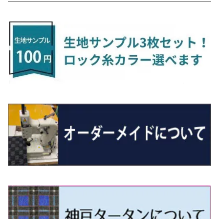
H24/6〜 E26 9人乗
R4/1～ ゴルフGTI/R
R4/1～ VJA310W
R3/1～ EVモデル
H27/10～ YD/YE系
H28/3～R3/6
ラグマットサード（M）
H20/5～H27/1 20系
H26/7～R3/7 10系
H20/10～H24/8 H59A
H28/11～ M900系
H21/6～R1/5 BL/BM系
H25/10～R1/7 LA600/610S
H17/9～ DA64/DA17
H22/4～R3/2 HA/HD系
R6/9～ JF5/6
R1/11～ C1DKR
H25/7～31/8
ウィッシュ
ＲＣ
グロリア
ステラ
アテンザセダン/アテンザワゴン
トール
キャリイトラック
アウトランダー
N-ONE
Tロック
ＣＬＡクラスシューティングブレーク
H16/4～28/1 １T系 トゥラン
ラグマットミニ（S）
H27/1～R5/6 30系
R3/11～ 20系
R2/6~R8/6 15系(e-POWER)
R1/7～ LA650/660
H24/4～29/10 20系
H26/10～
H11/6～H16/10 Y34
H23/5～ LA100系
H24/11～R1/8 GJ系
H28/11～ M900系
H13/9～ DA系
H24/10～R2/12 GF系
H24/11～R2/3 JG1・JG2
R2/7～ A1D系
H27/6～R1/8
ヴィッツ
ＲＸ
サクラ
ソルテラ
キャロル
ハイゼット・キャディー
クロスビー(XBEE)
アウトランダーＰＨＥＶ
N-ONE e:
ティグアン
ＣＬＳクラス
R5/6～ 40系
R8/6～ 16系
R2/11～ JG3・JG4
H22/12～R2/3 130系
H27/10～R4/7 20系5人乗
R4/5～ B6AW
R4/5~ XEAM10X・YEAM15X
H27/1～ HB36/37/97S
H28/6～R3/9 LA700V
H29/12～R7/10 MN71S
H25/1～ GG/GN系 5人乗
R7/9~ JG5
H20/9～H29/1 5NC系
H30/6～
ヴォクシー
ＵＸ
シーマ
ディアスワゴン
キャロルエコ
ハイゼット・カーゴ
ジムニー
エクリプスクロス/エクリプスクロスPHEV
N-VAN
トゥアレグ
Ｅクラス
R01/8～R4/7 20系6人乗
R7/10～ MND1S
H25/1～ GN0W 7人乗
H29/1～ 5NC/5ND系
H26/1～R4/1 80系
H30/11～
H13/1～R4/8 F50・Y51
H21/9～R2/4 S300系
H24/11～H27/1 HB35S
H16/12～ S300/S700系
H3/6～ JA/JB系
H30/3～ GK/GL系
H30/7～ JJ1・JJ2
H15/9～H30/4 7L/7P系
H28/7～
エスクァイア
シルビア
トレジア
スクラム
ハイゼット・トラック
ジムニーノマド
タウンボックス
N-VAN e:
パサート
ＧＬＡクラス
H29/12～R4/7 20系7人乗
R4/1～ 90系
H26/10～R3/12 80系
H3/1～H11/1 S13・S14
H22/11～H28/3 120系
H17/9～ DG64/DG17
H11/1～ S200/S500系
R7/4～ JC74W
H26/2～ DS17/64W
R6/10~ JJ3
H23/5～H27/7 3CCAX
H26/5～R2/6
エスティマ
シルフィ
フォレスター
スクラムトラック
ブーン
ジムニーワイド/ジムニーシエラ
ディグニティ
N‐WGN/N‐WGNカスタム
ザ・ビートル
ＧＬＥクラス
R4/11～ 10系
H11/1～H14/11 S15
H27/7～ 3CC/3CD系
H18/1～H24/5（前期）
H24/12～R3/10 TB17
H14/2～ SG/SH/SJ/SK系
H25/9～ DG16T
H28/4～R5/12 M700系
H10/1～H14/1 JB33/43W
H24/7～H29/1 BHGY51
H25/11～ JH1・JH2・JH3・JH4
H24/4～R3/4 16C系
R1/6～
エスティマ・ハイブリッド
ジューク
プレオ
デミオ
ミラ
スイフト/スイフトスポーツ
デリカＤ：２
S660
ポロ
Ｓクラス
H24/5～R1/10（後期）
H14/1～ JB43/74W
H18/6～H24/5（前期）
H22/6～R2/6 F15
H22/4～H30/3 L275/285
H19/7～R1/7 DE/DJ系
H18/12～ L275/285
H22/9～ スイフト
H23/3～ MB系
H27/4～R3/12 JW5
H21/10～H30/3 6RC系
H25/10～R3/10
オーリス
スカイライン
プレオプラス
ビアンテ
ミラ・イース
スペーシア/スペーシアカスタム/スペーシアギア
デリカＤ：３
WR-V
Ｖクラス