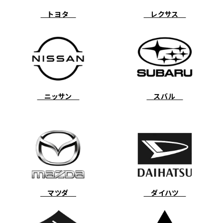
トヨタ
レクサス
ニッサン
スバル
マツダ
ダイハツ