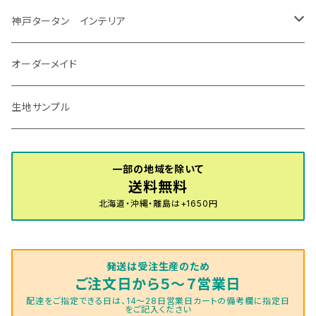
R7/12～ 60系
R8/2～ RS5/6
R8/7～ E53
H23/12～R3/7 NHP10
H19/5～H29/10
R3/8～ E13
H11/2～H24/2 TV系
R1/5～ BP系
R2/9～ S403/413P
R4/6～ HE33S
H25/6～ B11W/B30系
H23/12～H29/9 JF1/2
H29/10～ ３HD系
H24/11～30/10
アベンシス
ＬＳ５００/ＬＳ５００ｈ
ＮＶ３５０キャラバン
サンバートラック
ＭＡＺＤＡ６
コペン
イグニス
ｅｋカスタム/ｅｋクロス
NBOXプラス/NBOXプラスカスタム
ゴルフ
Ｂクラス
MINI
神戸タータン インテリア
R3/7～ MXPK系
H24/4～R4/1 S3系
H29/9～R5/10 JF3/4
H30/10～
H23/9～H30/4 270系
H29/10～
H24/6～ E26 3人乗
H24/2～H26/9 S200系
R1/8～ GJ系
H14/6～ L880/LA400K
H28/2～ FF21S
H25/6～H31/3 ｅｋカスタム
H24/7～H29/8 JF1/2
H25/4～R3/4 AU系
H24/4～R1/6
MINIクロスオーバー
アリオン
ＬＸ
キューブ
シフォン
ＭＸ－３０
タフト
エスクード
ekクロスEV
NBOXスラッシュ
シャラン
Ｃクラス
ラグマット
オーダーメイド
R4/1～ S7系
R5/10～ JF5/6
H24/6～ E26 5・6人乗
H26/9～ S500系
H31/3～ ｅｋクロス
R3/6～ CDD系
H23/10～R3/3 260系
H27/9～R3/10 URJ201W
H14/10～R2/3 Z11・Z12
H28/12～R1/7 LA600/610
R2/10～ DREJ3P
R2/6～ LA900/910S
H17/5～H27/10 TA/TD系
R4/6～ B5AW
H26/12～R2/2 JF1/2
H23/2～ 7N系
H26/7～R4/2
ラグマットセカンド（L）
アルファード/ヴェルファイアＨＶ
ＮＸ
キックス
ジャスティ
アクセラ/アクセラ・スポーツ
タント
エブリィ
アイミーブ
NBOXジョイ
Tクロス
ＣＬＡクラス
生地サンプル
H24/6〜 E26 9人乗
R4/1～ ゴルフGTI/R
R4/1～ VJA310W
R3/1～ EVモデル
H27/10～ YD/YE系
H28/3～R3/6
ラグマットサード（M）
H20/5～H27/1 20系
H26/7～R3/7 10系
H20/10～H24/8 H59A
H28/11～ M900系
H21/6～R1/5 BL/BM系
H25/10～R1/7 LA600/610S
H17/9～ DA64/DA17
H22/4～R3/2 HA/HD系
R6/9～ JF5/6
R1/11～ C1DKR
H25/7～31/8
ウィッシュ
ＲＣ
グロリア
ステラ
アテンザセダン/アテンザワゴン
トール
キャリイトラック
アウトランダー
N-ONE
Tロック
ＣＬＡクラスシューティングブレーク
一部の地域を除いて
H16/4～28/1 １T系 トゥラン
送料無料
ラグマットミニ（S）
H27/1～R5/6 30系
R3/11～ 20系
R2/6~R8/6 15系(e-POWER)
R1/7～ LA650/660
H24/4～29/10 20系
H26/10～
H11/6～H16/10 Y34
H23/5～ LA100系
H24/11～R1/8 GJ系
H28/11～ M900系
H13/9～ DA系
H24/10～R2/12 GF系
H24/11～R2/3 JG1・JG2
R2/7～ A1D系
H27/6～R1/8
ヴィッツ
ＲＸ
サクラ
ソルテラ
キャロル
ハイゼット・キャディー
クロスビー(XBEE)
アウトランダーＰＨＥＶ
N-ONE e:
ティグアン
ＣＬＳクラス
北海道・沖縄・離島は+1650円
R5/6～ 40系
R8/6～ 16系
R2/11～ JG3・JG4
H22/12～R2/3 130系
H27/10～R4/7 20系5人乗
R4/5～ B6AW
R4/5~ XEAM10X・YEAM15X
H27/1～ HB36/37/97S
H28/6～R3/9 LA700V
H29/12～R7/10 MN71S
H25/1～ GG/GN系 5人乗
R7/9~ JG5
H20/9～H29/1 5NC系
H30/6～
ヴォクシー
ＵＸ
シーマ
ディアスワゴン
キャロルエコ
ハイゼット・カーゴ
ジムニー
エクリプスクロス/エクリプスクロスPHEV
N-VAN
トゥアレグ
Ｅクラス
発送は受注生産のため
R01/8～R4/7 20系6人乗
R7/10～ MND1S
H25/1～ GN0W 7人乗
H29/1～ 5NC/5ND系
H26/1～R4/1 80系
H30/11～
H13/1～R4/8 F50・Y51
H21/9～R2/4 S300系
H24/11～H27/1 HB35S
H16/12～ S300/S700系
H3/6～ JA/JB系
H30/3～ GK/GL系
H30/7～ JJ1・JJ2
H15/9～H30/4 7L/7P系
H28/7～
エスクァイア
シルビア
トレジア
スクラム
ハイゼット・トラック
ジムニーノマド
タウンボックス
N-VAN e:
パサート
ＧＬＡクラス
ご注文日から５～７営業日
配達をご指定できる日は、14～28日営業日カートの備考欄に指定日
をご記入ください
H29/12～R4/7 20系7人乗