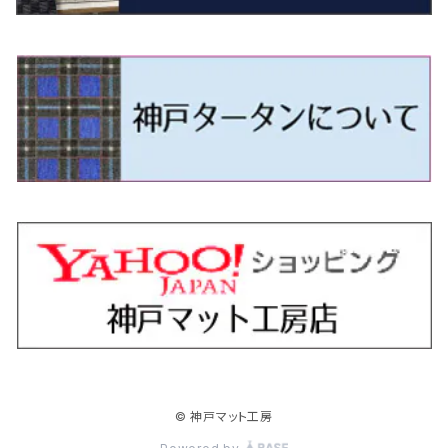
H9/4～R5/9 50/60系
H25/9～R2/2 GK/GP系
タウンエース・トラック
フリード/フリードハイブリッド
H11/1～H14/11 S15
H27/7～ 3CC/3CD系
H18/1～H24/5（前期）
H24/12～R3/10 TB17
H14/2～ SG/SH/SJ/SK系
H25/9～ DG16T
H28/4～R5/12 M700系
H10/1～H14/1 JB33/43W
H24/7～H29/1 BHGY51
H25/11～ JH1・JH2・JH3・JH4
H24/4～R3/4 16C系
R1/6～
エスティマ・ハイブリッド
ジューク
プレオ
デミオ
ミラ
スイフト/スイフトスポーツ
デリカＤ：２
S660
ポロ
Ｓクラス
R2/2～ GR/GS系
H20/2～ 400系
H23/10～H28/9 GB3/4・GP3
タウンエース・バン
フリードスパイク/フリードスパイクHV
H24/5～R1/10（後期）
H14/1～ JB43/74W
H18/6～H24/5（前期）
H22/6～R2/6 F15
H22/4～H30/3 L275/285
H19/7～R1/7 DE/DJ系
H18/12～ L275/285
H22/9～ スイフト
H23/3～ MB系
H27/4～R3/12 JW5
H21/10～H30/3 6RC系
H25/10～R3/10
オーリス
スカイライン
プレオプラス
ビアンテ
ミラ・イース
スペーシア/スペーシアカスタム/スペーシアギア
デリカＤ：３
WR-V
Ｖクラス
H28/9～R6/6 GB5/6/7/8
H20/2～ 400系
H22/7～H28/9 GB3/4
タンク
フリード+（プラス）/+ハイブリッド
H24/5～R1/10（後期）
H23/12～
H30/3～ AW系
H24/8～H30/3 180系
H13/6～H18/11 V35
H24/12～H29/5 LA300/310
H20/7～30/3 CC系
H23/9～ LA300系
H25/3～R5/11
H23/10～H31/4 BM20 7人乗
R6/3～ DG5
H27/4～
カムリ
スカイライン・クロスオーバー
レヴォーグ
ファミリア バン
ミラ・ココア
スペーシアベース
デリカＤ：５
ZR-V
R6/6～ 5人乗 GT2/4/6/8
H28/11～R2/9 M900A・M910A
H28/9～R6/6 GB5/6/7/8
ノア
プレリュード
H18/11～H26/4 V36
H29/5～ LA350/360
H30/12～R5/11
H23/10～H31/4 BM20 5人乗
H23/9～ 50/70系
H21/7～H28/6 J50
H26/6～ VM/VN系
H29/2～H30/6 後期 Y12系
H21/8～H30/3 L675/685
R4/8～ MK33V
H19/1～ CV系
R5/4～ RZ系
カローラ・アクシオ（セダン）
セドリック
レガシィB4
フレア
ミラ・トコット
ソリオ/ソリオバンディット
デリカミニ
アクティ バン/トラック
R6/6～ 6人乗 GT1/2/3/4/5/6/7/8
H26/2～ V37
R5/11～ MK54S・MK94S
H26/1～R4/1 80系
R7/9～ BF1
ハイエースバン／レジアスエースバン
レジェンド
H30/6～ 160系
H24/5～ 160系
H11/6～H16/10 Y34
H15/6～R2/8 BN/BM/BL系
H24/10～ MJ系
H30/6～ LA550/560S
H23/1～H27/8 MA15S
R5/5～ B30系/BA系
H11/6～H30/7 バン HH5・HH6
カローラ・クロス
セレナ
レガシィアウトバック
フレアクロスオーバー
ムーヴ
ハスラー
パジェロ
アコード・アコードハイブリッド
R6/6～ 7人乗 GT1/5
R4/1～ 90系
H16/8～ 3人乗 200系
H27/2～R3/12 KC2
ハイエースワゴン
H1/6～H11/6 Y30
H27/8～R2/12 MA26/36/46S
H21/12～R3/4 トラック
R3/9～ 10系
H22/11～H28/9 C26
H15/10～ BP/BR/BS/BT系
H26/1～ MS系
H26/12～R5/7 LA150/160S
H26/1～ MR系
H18/10～R1/8 7人乗ロング V90系
H25/6～R2/2 CR系
カローラ・スポーツ
ティアナ
レガシィツーリングワゴン
フレアワゴン
ムーヴキャンバス
バレーノ
パジェロ・ミニ
インサイト
H16/8～ 5・6人乗 200系
R2/12～ MA27/37/47S
H16/8～ 10人乗 200系
ハイラックス
H28/8～R4/11 C27
R7/6～ LA850/860S
H18/10～R1/8 5人乗ショート V80系
R2/2～R5/1 CV3
H30/6～ 210系
H15/2～R2/7 J31/J32/L33
H15/6～H26/10 BP/BR系
H24/6～ MM系
H28/9～R4/7 LA800/810S
H28/3～R2/7 WB系
H6/12～H25/1 H50系
H11/11～R4/12 ZE1・ZE2・ZE4
カローラ・ツーリング
デイズ
レックス
プレマシー
メビウス
フロンクス
プラウディア
ヴェゼル
© 神戸マット工房
H16/8～ 9人乗 200系
R4/11～ C28
R6/3～ CY2
H29/9～ GUN125
ハイラックスサーフ
R4/7～ LA850/860S
R1/10～ 210系
H25/6～H31/3 20系
R4/11～ A201F
H22/7～30/3 CW系
H25/4～R3/2 ZVW41N
R6/10～ WDB3S・WEB3S
H24/7～H29/1 Y51系
H25/12～R3/4 RU系
カローラ・フィールダー
デイズルークス
ボンゴバン
ロッキー
ランディ
ミニキャブ・バン
オデッセイ