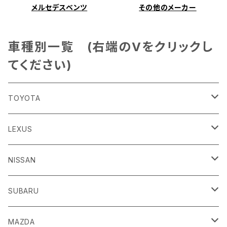
メルセデスベンツ
その他のメーカー
車種別一覧 (右端のVをクリックし
てください)
TOYOTA
86
LEXUS
H24/4～R3/8 ZN6
GR86
ＣＴ
NISSAN
R3/10～ ZN8
H23/1～R4/11
ｂＢ
ＥＳ
ＡＤ
SUBARU
H17/12～H28/8 20系
H30/10～
H18/12～ Y12
ｂZ４X
ＧＳ
ＧＴ－Ｒ
ＢＲＺ
MAZDA