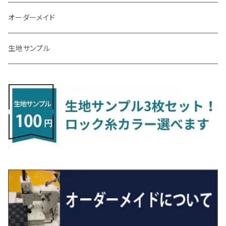
R3/9～ FL1・FL4
R1/12～ GDH303W
H24/10～H28/12 N17
R4/9～ FL5
コペン
ラフェスタ
シャトル
R3/7～ MXPK系
H24/4～R4/1 S3系
H29/9～R5/10 JF3/4
H30/10～
H23/9～H30/4 270系
H29/10～
H24/6～ E26 3人乗
H24/2～H26/9 S200系
R1/8～ GJ系
H14/6～ L880/LA400K
H28/2～ FF21S
H25/6～H31/3 ｅｋカスタム
H24/7～H29/8 JF1/2
H25/4～R3/4 AU系
H24/4～R1/6
MINIクロスオーバー
アリオン
ＬＸ
キューブ
シフォン
ＭＸ－３０
タフト
エスクード
ekクロスEV
NBOXスラッシュ
シャラン
Ｃクラス
ラグマット
オーダーメイド
R4/1～ S7系
R5/10～ JF5/6
R1/12～ LA400A
H23/6～H30/3 CWEAWN
H27/5～R4/11 GK/GP系
サイ（ＳＡＩ）
リーフ
スーパーONE
H24/6～ E26 5・6人乗
H26/9～ S500系
H31/3～ ｅｋクロス
R3/6～ CDD系
H23/10～R3/3 260系
H27/9～R3/10 URJ201W
H14/10～R2/3 Z11・Z12
H28/12～R1/7 LA600/610
R2/10～ DREJ3P
R2/6～ LA900/910S
H17/5～H27/10 TA/TD系
R4/6～ B5AW
H26/12～R2/2 JF1/2
H23/2～ 7N系
H26/7～R4/2
ラグマットセカンド（L）
アルファード/ヴェルファイアＨＶ
ＮＸ
キックス
ジャスティ
アクセラ/アクセラ・スポーツ
タント
エブリィ
アイミーブ
NBOXジョイ
Tクロス
ＣＬＡクラス
生地サンプル
H24/6〜 E26 9人乗
R4/1～ ゴルフGTI/R
H23/11～ AZK10
H22/12～H29/10 ZE0
R8/5～ JG6
サクシード
ルークス
ステップワゴン/スパーダ
R4/1～ VJA310W
R3/1～ EVモデル
H27/10～ YD/YE系
H28/3～R3/6
ラグマットサード（M）
H20/5～H27/1 20系
H26/7～R3/7 10系
H20/10～H24/8 H59A
H28/11～ M900系
H21/6～R1/5 BL/BM系
H25/10～R1/7 LA600/610S
H17/9～ DA64/DA17
H22/4～R3/2 HA/HD系
R6/9～ JF5/6
R1/11～ C1DKR
H25/7～31/8
ウィッシュ
ＲＣ
グロリア
ステラ
アテンザセダン/アテンザワゴン
トール
キャリイトラック
アウトランダー
N-ONE
Tロック
ＣＬＡクラスシューティングブレーク
H16/4～28/1 １T系 トゥラン
H29/10～R7/10 ZE1
ラグマットミニ（S）
H24/4～ 50系後期/160系
R2/3～ B40系/BB系
H27/4～R4/5 RP1/2/3/4/5
シエンタ
ストリーム
H27/1～R5/6 30系
R3/11～ 20系
R2/6~R8/6 15系(e-POWER)
R1/7～ LA650/660
H24/4～29/10 20系
H26/10～
H11/6～H16/10 Y34
H23/5～ LA100系
H24/11～R1/8 GJ系
H28/11～ M900系
H13/9～ DA系
H24/10～R2/12 GF系
H24/11～R2/3 JG1・JG2
R2/7～ A1D系
H27/6～R1/8
ヴィッツ
ＲＸ
サクラ
ソルテラ
キャロル
ハイゼット・キャディー
クロスビー(XBEE)
アウトランダーＰＨＥＶ
N-ONE e:
ティグアン
ＣＬＳクラス
R7/10～ ZE2
R4/5～ RP6/7/8
R5/6～ 40系
R8/6～ 16系
H15/9～ 6・7人乗
H18/7~H26/5 7人乗 RN6/7/8/9
スープラ
バモス
R2/11～ JG3・JG4
H22/12～R2/3 130系
H27/10～R4/7 20系5人乗
R4/5～ B6AW
R4/5~ XEAM10X・YEAM15X
H27/1～ HB36/37/97S
H28/6～R3/9 LA700V
H29/12～R7/10 MN71S
H25/1～ GG/GN系 5人乗
R7/9~ JG5
H20/9～H29/1 5NC系
H30/6～
ヴォクシー
ＵＸ
シーマ
ディアスワゴン
キャロルエコ
ハイゼット・カーゴ
ジムニー
エクリプスクロス/エクリプスクロスPHEV
N-VAN
トゥアレグ
Ｅクラス
H27/7～ 5人乗
H21/6~H24/4 5人乗 RN6/8
R1/5～ ＤＢ系
H11/6～H30/5 HM1・HM2
スペイド
バモス ホビオ
R01/8～R4/7 20系6人乗
R7/10～ MND1S
H25/1～ GN0W 7人乗
H29/1～ 5NC/5ND系
H26/1～R4/1 80系
H30/11～
H13/1～R4/8 F50・Y51
H21/9～R2/4 S300系
H24/11～H27/1 HB35S
H16/12～ S300/S700系
H3/6～ JA/JB系
H30/3～ GK/GL系
H30/7～ JJ1・JJ2
H15/9～H30/4 7L/7P系
H28/7～
エスクァイア
シルビア
トレジア
スクラム
ハイゼット・トラック
ジムニーノマド
タウンボックス
N-VAN e:
パサート
ＧＬＡクラス
H24/4~H26/5 6人乗 RN6/7/8/9
H29/12～R4/7 20系7人乗
H24/7～R2/12 140系
H15/4～Ｈ30/5 HM3・HM4
センチュリー
フィット/フィットハイブリッド
R4/1～ 90系
H26/10～R3/12 80系
H3/1～H11/1 S13・S14
H22/11～H28/3 120系
H17/9～ DG64/DG17
H11/1～ S200/S500系
R7/4～ JC74W
H26/2～ DS17/64W
R6/10~ JJ3
H23/5～H27/7 3CCAX
H26/5～R2/6
エスティマ
シルフィ
フォレスター
スクラムトラック
ブーン
ジムニーワイド/ジムニーシエラ
ディグニティ
N‐WGN/N‐WGNカスタム
ザ・ビートル
ＧＬＥクラス
R4/11～ 10系