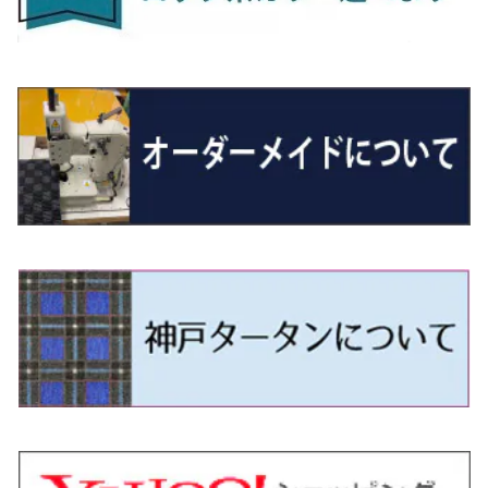
R7/10～ ZE2
R4/5～ RP6/7/8
R5/6～ 40系
R8/6～ 16系
H15/9～ 6・7人乗
H18/7~H26/5 7人乗 RN6/7/8/9
スープラ
バモス
R2/11～ JG3・JG4
H22/12～R2/3 130系
H27/10～R4/7 20系5人乗
R4/5～ B6AW
R4/5~ XEAM10X・YEAM15X
H27/1～ HB36/37/97S
H28/6～R3/9 LA700V
H29/12～R7/10 MN71S
H25/1～ GG/GN系 5人乗
R7/9~ JG5
H20/9～H29/1 5NC系
H30/6～
ヴォクシー
ＵＸ
シーマ
ディアスワゴン
キャロルエコ
ハイゼット・カーゴ
ジムニー
エクリプスクロス/エクリプスクロスPHEV
N-VAN
トゥアレグ
Ｅクラス
H27/7～ 5人乗
H21/6~H24/4 5人乗 RN6/8
R1/5～ ＤＢ系
H11/6～H30/5 HM1・HM2
スペイド
バモス ホビオ
R01/8～R4/7 20系6人乗
R7/10～ MND1S
H25/1～ GN0W 7人乗
H29/1～ 5NC/5ND系
H26/1～R4/1 80系
H30/11～
H13/1～R4/8 F50・Y51
H21/9～R2/4 S300系
H24/11～H27/1 HB35S
H16/12～ S300/S700系
H3/6～ JA/JB系
H30/3～ GK/GL系
H30/7～ JJ1・JJ2
H15/9～H30/4 7L/7P系
H28/7～
エスクァイア
シルビア
トレジア
スクラム
ハイゼット・トラック
ジムニーノマド
タウンボックス
N-VAN e:
パサート
ＧＬＡクラス
H24/4~H26/5 6人乗 RN6/7/8/9
H29/12～R4/7 20系7人乗
H24/7～R2/12 140系
H15/4～Ｈ30/5 HM3・HM4
センチュリー
フィット/フィットハイブリッド
R4/1～ 90系
H26/10～R3/12 80系
H3/1～H11/1 S13・S14
H22/11～H28/3 120系
H17/9～ DG64/DG17
H11/1～ S200/S500系
R7/4～ JC74W
H26/2～ DS17/64W
R6/10~ JJ3
H23/5～H27/7 3CCAX
H26/5～R2/6
エスティマ
シルフィ
フォレスター
スクラムトラック
ブーン
ジムニーワイド/ジムニーシエラ
ディグニティ
N‐WGN/N‐WGNカスタム
ザ・ビートル
ＧＬＥクラス
R4/11～ 10系
H9/4～R5/9 50/60系
H25/9～R2/2 GK/GP系
タウンエース・トラック
フリード/フリードハイブリッド
H11/1～H14/11 S15
H27/7～ 3CC/3CD系
H18/1～H24/5（前期）
H24/12～R3/10 TB17
H14/2～ SG/SH/SJ/SK系
H25/9～ DG16T
H28/4～R5/12 M700系
H10/1～H14/1 JB33/43W
H24/7～H29/1 BHGY51
H25/11～ JH1・JH2・JH3・JH4
H24/4～R3/4 16C系
R1/6～
エスティマ・ハイブリッド
ジューク
プレオ
デミオ
ミラ
スイフト/スイフトスポーツ
デリカＤ：２
S660
ポロ
Ｓクラス
R2/2～ GR/GS系
H20/2～ 400系
H23/10～H28/9 GB3/4・GP3
タウンエース・バン
フリードスパイク/フリードスパイクHV
H24/5～R1/10（後期）
H14/1～ JB43/74W
H18/6～H24/5（前期）
H22/6～R2/6 F15
H22/4～H30/3 L275/285
H19/7～R1/7 DE/DJ系
H18/12～ L275/285
H22/9～ スイフト
H23/3～ MB系
H27/4～R3/12 JW5
H21/10～H30/3 6RC系
H25/10～R3/10
オーリス
スカイライン
プレオプラス
ビアンテ
ミラ・イース
スペーシア/スペーシアカスタム/スペーシアギア
デリカＤ：３
WR-V
Ｖクラス
H28/9～R6/6 GB5/6/7/8
H20/2～ 400系
H22/7～H28/9 GB3/4
タンク
フリード+（プラス）/+ハイブリッド
H24/5～R1/10（後期）
H23/12～
H30/3～ AW系
H24/8～H30/3 180系
H13/6～H18/11 V35
H24/12～H29/5 LA300/310
H20/7～30/3 CC系
H23/9～ LA300系
H25/3～R5/11
H23/10～H31/4 BM20 7人乗
R6/3～ DG5
H27/4～
カムリ
スカイライン・クロスオーバー
レヴォーグ
ファミリア バン
ミラ・ココア
スペーシアベース
デリカＤ：５
ZR-V
R6/6～ 5人乗 GT2/4/6/8
H28/11～R2/9 M900A・M910A
H28/9～R6/6 GB5/6/7/8
ノア
プレリュード
H18/11～H26/4 V36
H29/5～ LA350/360
H30/12～R5/11
H23/10～H31/4 BM20 5人乗
H23/9～ 50/70系
H21/7～H28/6 J50
H26/6～ VM/VN系
H29/2～H30/6 後期 Y12系
H21/8～H30/3 L675/685
R4/8～ MK33V
H19/1～ CV系
R5/4～ RZ系
カローラ・アクシオ（セダン）
セドリック
レガシィB4
フレア
ミラ・トコット
ソリオ/ソリオバンディット
デリカミニ
アクティ バン/トラック
R6/6～ 6人乗 GT1/2/3/4/5/6/7/8
H26/2～ V37
R5/11～ MK54S・MK94S
H26/1～R4/1 80系
R7/9～ BF1
ハイエースバン／レジアスエースバン
レジェンド
H30/6～ 160系
H24/5～ 160系
H11/6～H16/10 Y34
H15/6～R2/8 BN/BM/BL系
H24/10～ MJ系
H30/6～ LA550/560S
H23/1～H27/8 MA15S
R5/5～ B30系/BA系
H11/6～H30/7 バン HH5・HH6