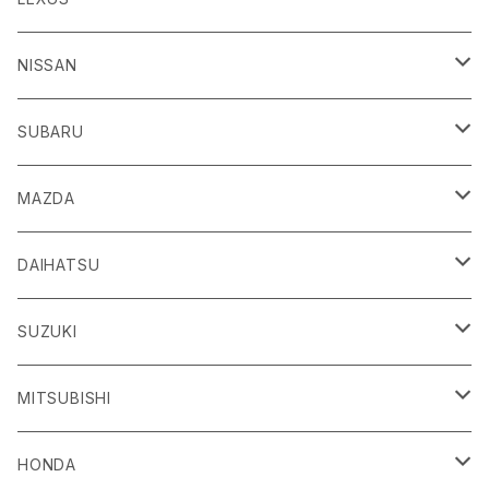
H24/4～R3/8 ZN6
GR86
ＣＴ
NISSAN
R3/10～ ZN8
H23/1～R4/11
ｂＢ
ＥＳ
ＡＤ
SUBARU
H17/12～H28/8 20系
H30/10～
H18/12～ Y12
ｂZ４X
ＧＳ
ＧＴ－Ｒ
ＢＲＺ
MAZDA
R4/5~ XEAM10/11/15・YEAM15
H24/1～R2/7
H19/12～ R35
H24/3～R3/8 ZC6
Ｃ-ＨＲ
ＨＳ
ＮＴ１００クリッパートラック
ＷＲＸ Ｓ４/ＳＴＩ
ＣＸ－３
DAIHATSU
R3/8～ ZD8
H28/12~ 10/50系
H21/7～H30/3
H25/12～ DR16T
H26/8～R3/3 VA系
H27/2～ DK系
ＦＪクルーザー
ＩＳ
ＮV１００クリッパーバン/リオ
ＸＶ/ＸＶハイブリット
ＣＸ－５
アトレー
SUZUKI
H22/12～H30/1 GSJ15W
H25/5～
H25/12～H27/3 DR64
H25/6～H29/4 GPE
H24/2～H29/2 KE系
H17/5～ S300/S700系
ＩＱ（アイキュー）
ＬＢＸ
アリア
インプレッサ /G4/スポーツ
ＣＸ－８
アルティス
eビターラ
MITSUBISHI
H27/3～ DR17
H24/10～R5/4 GP/GT（XV)
H29/2～R8/5 KF系
H20/11～H28/3 J10
R5/11〜 MAYH10/15
R4/1～ FEO
H23/12～R5/4 GP/GT系
H29/12～ KG系
H24/5～ 50/70系
R8/1～ PA2AS/PB3AS
JPN TAXI（ジャパンタクシー）
ＬＣ
ウイングロード
エクシーガ
ＣＸ－３０
ウェイク
ＳＸ４ Ｓクロス
ＲＶＲ
HONDA