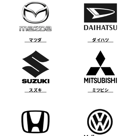
マツダ
ダイハツ
スズキ
ミツビシ