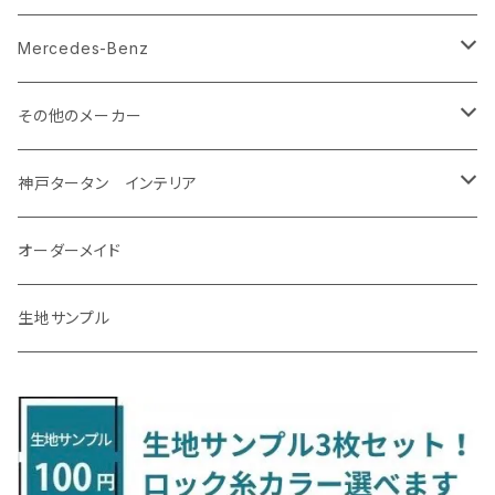
R2/12～ E13
R5/4～ GU系
R4/9～ 30系
H16/10～R4/8 Y50/Y51
H1/9～ NA/NB/NC/ND系
H29/2～31/4 Y12系
H26/12～R2/7 GM系
クラウンスポーツ
マーチ
ジェイド
H12/5～H28/8 20/30系
R5/12〜 4人乗 TAWH15W
H25/12～R4/7 T32
H27/4～H30/3 YAM
R4/9～ KH系
H27/9～R5/6 LA250/260S
H26/12～R3/12 HA36
H26/2～ B11A/B30系/BA系
H23/12～28/8 RM1/4
アイシス
ＬＳ４６０
エルグランド
クロストレック
ＭＡＺＤＡ２
グランマックスカーゴ
アルトラパン/アルトラパンショコラ
ｅｋスペースカスタム/ｅｋクロススペース
CR-Z
アップ
Mercedes-Benz
R5/11～ AZSH36
H14/3～R4/12 K12/K13
H27/2～R2/7 FR4・FR5
クラウン・マジェスタ
モコ
シビック
H31/4～R7/12 50系
R6/5～ 6人乗 TAWH15W
R4/7～ T33
R3/12～ HA37/97S
H30/8～R4/12 RW1/2・RT5/6 5人乗り
H24/6～H29/12 10系
H18/9～H29/10
H22/8～R8/7 E52
R4/9～ GU系
R1/9～ DJ系
R2/9～ S403/413V
H20/11～ HE22/33S
H26/2～ B11A/B30系
H22/2～29/1 ZF1・ZF2
H24/10～R3/3 AA系
アクア
ＬＳ６００ｈ
オーラ
サンバーバン/ディアス
ＭＡＺＤＡ３
グランマックストラック
アルトラパンLC
ｅｋワゴン
NBOX/NBOXカスタム
アルテオン
Ａクラス
その他のメーカー
R7/12～ 60系
R8/2～ RS5/6
H16/7～H30/4 180/200/210系
H23/2～H28/5 MG33S
H29/9～R3/6 FC/FK系
グランエース
ラティオ
シビック タイプアール
R8/7～ E53
H23/12～R3/7 NHP10
H19/5～H29/10
R3/8～ E13
H11/2～H24/2 TV系
R1/5～ BP系
R2/9～ S403/413P
R4/6～ HE33S
H25/6～ B11W/B30系
H23/12～H29/9 JF1/2
H29/10～ ３HD系
H24/11～30/10
アベンシス
ＬＳ５００/ＬＳ５００ｈ
ＮＶ３５０キャラバン
サンバートラック
ＭＡＺＤＡ６
コペン
イグニス
ｅｋカスタム/ｅｋクロス
NBOXプラス/NBOXプラスカスタム
ゴルフ
Ｂクラス
MINI
神戸タータン インテリア
R3/9～ FL1・FL4
R1/12～ GDH303W
H24/10～H28/12 N17
R4/9～ FL5
コペン
ラフェスタ
シャトル
R3/7～ MXPK系
H24/4～R4/1 S3系
H29/9～R5/10 JF3/4
H30/10～
H23/9～H30/4 270系
H29/10～
H24/6～ E26 3人乗
H24/2～H26/9 S200系
R1/8～ GJ系
H14/6～ L880/LA400K
H28/2～ FF21S
H25/6～H31/3 ｅｋカスタム
H24/7～H29/8 JF1/2
H25/4～R3/4 AU系
H24/4～R1/6
MINIクロスオーバー
アリオン
ＬＸ
キューブ
シフォン
ＭＸ－３０
タフト
エスクード
ekクロスEV
NBOXスラッシュ
シャラン
Ｃクラス
ラグマット
オーダーメイド
R4/1～ S7系
R5/10～ JF5/6
R1/12～ LA400A
H23/6～H30/3 CWEAWN
H27/5～R4/11 GK/GP系
サイ（ＳＡＩ）
リーフ
スーパーONE
H24/6～ E26 5・6人乗
H26/9～ S500系
H31/3～ ｅｋクロス
R3/6～ CDD系
H23/10～R3/3 260系
H27/9～R3/10 URJ201W
H14/10～R2/3 Z11・Z12
H28/12～R1/7 LA600/610
R2/10～ DREJ3P
R2/6～ LA900/910S
H17/5～H27/10 TA/TD系
R4/6～ B5AW
H26/12～R2/2 JF1/2
H23/2～ 7N系
H26/7～R4/2
ラグマットセカンド（L）
アルファード/ヴェルファイアＨＶ
ＮＸ
キックス
ジャスティ
アクセラ/アクセラ・スポーツ
タント
エブリィ
アイミーブ
NBOXジョイ
Tクロス
ＣＬＡクラス
生地サンプル
H24/6〜 E26 9人乗
R4/1～ ゴルフGTI/R
H23/11～ AZK10
H22/12～H29/10 ZE0
R8/5～ JG6
サクシード
ルークス
ステップワゴン/スパーダ
R4/1～ VJA310W
R3/1～ EVモデル
H27/10～ YD/YE系
H28/3～R3/6
ラグマットサード（M）
H20/5～H27/1 20系
H26/7～R3/7 10系
H20/10～H24/8 H59A
H28/11～ M900系
H21/6～R1/5 BL/BM系
H25/10～R1/7 LA600/610S
H17/9～ DA64/DA17
H22/4～R3/2 HA/HD系
R6/9～ JF5/6
R1/11～ C1DKR
H25/7～31/8
ウィッシュ
ＲＣ
グロリア
ステラ
アテンザセダン/アテンザワゴン
トール
キャリイトラック
アウトランダー
N-ONE
Tロック
ＣＬＡクラスシューティングブレーク
H16/4～28/1 １T系 トゥラン
H29/10～R7/10 ZE1
ラグマットミニ（S）
H24/4～ 50系後期/160系
R2/3～ B40系/BB系
H27/4～R4/5 RP1/2/3/4/5
シエンタ
ストリーム
H27/1～R5/6 30系
R3/11～ 20系
R2/6~R8/6 15系(e-POWER)
R1/7～ LA650/660
H24/4～29/10 20系
H26/10～
H11/6～H16/10 Y34
H23/5～ LA100系
H24/11～R1/8 GJ系
H28/11～ M900系
H13/9～ DA系
H24/10～R2/12 GF系
H24/11～R2/3 JG1・JG2
R2/7～ A1D系
H27/6～R1/8
ヴィッツ
ＲＸ
サクラ
ソルテラ
キャロル
ハイゼット・キャディー
クロスビー(XBEE)
アウトランダーＰＨＥＶ
N-ONE e:
ティグアン
ＣＬＳクラス