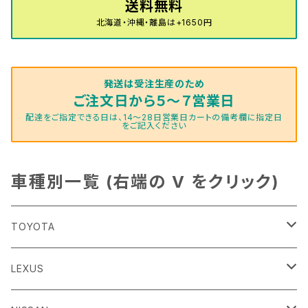
H16/4～28/1 １T系 トゥラン
送料無料
ラグマットミニ（S）
H27/1～R5/6 30系
R3/11～ 20系
R2/6~R8/6 15系(e-POWER)
R1/7～ LA650/660
H24/4～29/10 20系
H26/10～
H11/6～H16/10 Y34
H23/5～ LA100系
H24/11～R1/8 GJ系
H28/11～ M900系
H13/9～ DA系
H24/10～R2/12 GF系
H24/11～R2/3 JG1・JG2
R2/7～ A1D系
H27/6～R1/8
ヴィッツ
ＲＸ
サクラ
ソルテラ
キャロル
ハイゼット・キャディー
クロスビー(XBEE)
アウトランダーＰＨＥＶ
N-ONE e:
ティグアン
ＣＬＳクラス
北海道・沖縄・離島は+1650円
R5/6～ 40系
R8/6～ 16系
R2/11～ JG3・JG4
H22/12～R2/3 130系
H27/10～R4/7 20系5人乗
R4/5～ B6AW
R4/5~ XEAM10X・YEAM15X
H27/1～ HB36/37/97S
H28/6～R3/9 LA700V
H29/12～R7/10 MN71S
H25/1～ GG/GN系 5人乗
R7/9~ JG5
H20/9～H29/1 5NC系
H30/6～
ヴォクシー
ＵＸ
シーマ
ディアスワゴン
キャロルエコ
ハイゼット・カーゴ
ジムニー
エクリプスクロス/エクリプスクロスPHEV
N-VAN
トゥアレグ
Ｅクラス
発送は受注生産のため
R01/8～R4/7 20系6人乗
R7/10～ MND1S
H25/1～ GN0W 7人乗
H29/1～ 5NC/5ND系
H26/1～R4/1 80系
H30/11～
H13/1～R4/8 F50・Y51
H21/9～R2/4 S300系
H24/11～H27/1 HB35S
H16/12～ S300/S700系
H3/6～ JA/JB系
H30/3～ GK/GL系
H30/7～ JJ1・JJ2
H15/9～H30/4 7L/7P系
H28/7～
エスクァイア
シルビア
トレジア
スクラム
ハイゼット・トラック
ジムニーノマド
タウンボックス
N-VAN e:
パサート
ＧＬＡクラス
ご注文日から５～７営業日
配達をご指定できる日は、14～28日営業日カートの備考欄に指定日
をご記入ください
H29/12～R4/7 20系7人乗
R4/1～ 90系
H26/10～R3/12 80系
H3/1～H11/1 S13・S14
H22/11～H28/3 120系
H17/9～ DG64/DG17
H11/1～ S200/S500系
R7/4～ JC74W
H26/2～ DS17/64W
R6/10~ JJ3
H23/5～H27/7 3CCAX
H26/5～R2/6
エスティマ
シルフィ
フォレスター
スクラムトラック
ブーン
ジムニーワイド/ジムニーシエラ
ディグニティ
N‐WGN/N‐WGNカスタム
ザ・ビートル
ＧＬＥクラス
R4/11～ 10系
H11/1～H14/11 S15
H27/7～ 3CC/3CD系
H18/1～H24/5（前期）
H24/12～R3/10 TB17
H14/2～ SG/SH/SJ/SK系
H25/9～ DG16T
H28/4～R5/12 M700系
H10/1～H14/1 JB33/43W
H24/7～H29/1 BHGY51
H25/11～ JH1・JH2・JH3・JH4
H24/4～R3/4 16C系
R1/6～
車種別一覧 (右端の V をクリック)
エスティマ・ハイブリッド
ジューク
プレオ
デミオ
ミラ
スイフト/スイフトスポーツ
デリカＤ：２
S660
ポロ
Ｓクラス
H24/5～R1/10（後期）
H14/1～ JB43/74W
H18/6～H24/5（前期）
H22/6～R2/6 F15
H22/4～H30/3 L275/285
H19/7～R1/7 DE/DJ系
H18/12～ L275/285
H22/9～ スイフト
H23/3～ MB系
H27/4～R3/12 JW5
H21/10～H30/3 6RC系
H25/10～R3/10
オーリス
スカイライン
プレオプラス
ビアンテ
ミラ・イース
スペーシア/スペーシアカスタム/スペーシアギア
デリカＤ：３
WR-V
Ｖクラス
TOYOTA
H24/5～R1/10（後期）
H23/12～
H30/3～ AW系
H24/8～H30/3 180系
H13/6～H18/11 V35
H24/12～H29/5 LA300/310
H20/7～30/3 CC系
H23/9～ LA300系
H25/3～R5/11
H23/10～H31/4 BM20 7人乗
R6/3～ DG5
H27/4～
カムリ
スカイライン・クロスオーバー
レヴォーグ
ファミリア バン
ミラ・ココア
スペーシアベース
デリカＤ：５
ZR-V
86
LEXUS
H18/11～H26/4 V36
H29/5～ LA350/360
H30/12～R5/11
H23/10～H31/4 BM20 5人乗
H23/9～ 50/70系
H21/7～H28/6 J50
H26/6～ VM/VN系
H29/2～H30/6 後期 Y12系
H21/8～H30/3 L675/685
R4/8～ MK33V
H19/1～ CV系
R5/4～ RZ系
カローラ・アクシオ（セダン）
セドリック
レガシィB4
フレア
ミラ・トコット
ソリオ/ソリオバンディット
デリカミニ
アクティ バン/トラック
H24/4～R3/8 ZN6