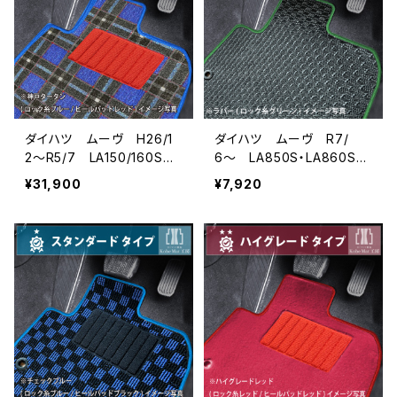
ダイハツ ムーヴ H26/1
ダイハツ ムーヴ R7/
2〜R5/7 LA150/160S
6〜 LA850S・LA860S
フロアマット一式 カーマッ
フロアマット一式 カーマッ
¥31,900
¥7,920
ト 神戸タータン 特別受
ト 防水 ラバータイプ
注生産品