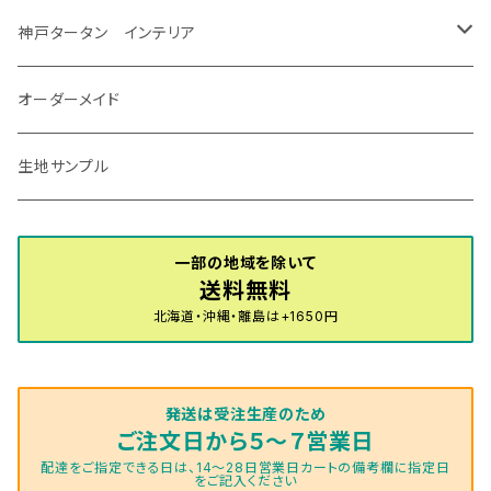
R7/12～ 60系
R8/2～ RS5/6
R8/7～ E53
H23/12～R3/7 NHP10
H19/5～H29/10
R3/8～ E13
H11/2～H24/2 TV系
R1/5～ BP系
R2/9～ S403/413P
R4/6～ HE33S
H25/6～ B11W/B30系
H23/12～H29/9 JF1/2
H29/10～ ３HD系
H24/11～30/10
アベンシス
ＬＳ５００/ＬＳ５００ｈ
ＮＶ３５０キャラバン
サンバートラック
ＭＡＺＤＡ６
コペン
イグニス
ｅｋカスタム/ｅｋクロス
NBOXプラス/NBOXプラスカスタム
ゴルフ
Ｂクラス
MINI
神戸タータン インテリア
R3/7～ MXPK系
H24/4～R4/1 S3系
H29/9～R5/10 JF3/4
H30/10～
H23/9～H30/4 270系
H29/10～
H24/6～ E26 3人乗
H24/2～H26/9 S200系
R1/8～ GJ系
H14/6～ L880/LA400K
H28/2～ FF21S
H25/6～H31/3 ｅｋカスタム
H24/7～H29/8 JF1/2
H25/4～R3/4 AU系
H24/4～R1/6
MINIクロスオーバー
アリオン
ＬＸ
キューブ
シフォン
ＭＸ－３０
タフト
エスクード
ekクロスEV
NBOXスラッシュ
シャラン
Ｃクラス
ラグマット
オーダーメイド
R4/1～ S7系
R5/10～ JF5/6
H24/6～ E26 5・6人乗
H26/9～ S500系
H31/3～ ｅｋクロス
R3/6～ CDD系
H23/10～R3/3 260系
H27/9～R3/10 URJ201W
H14/10～R2/3 Z11・Z12
H28/12～R1/7 LA600/610
R2/10～ DREJ3P
R2/6～ LA900/910S
H17/5～H27/10 TA/TD系
R4/6～ B5AW
H26/12～R2/2 JF1/2
H23/2～ 7N系
H26/7～R4/2
ラグマットセカンド（L）
アルファード/ヴェルファイアＨＶ
ＮＸ
キックス
ジャスティ
アクセラ/アクセラ・スポーツ
タント
エブリィ
アイミーブ
NBOXジョイ
Tクロス
ＣＬＡクラス
生地サンプル
H24/6〜 E26 9人乗
R4/1～ ゴルフGTI/R
R4/1～ VJA310W
R3/1～ EVモデル
H27/10～ YD/YE系
H28/3～R3/6
ラグマットサード（M）
H20/5～H27/1 20系
H26/7～R3/7 10系
H20/10～H24/8 H59A
H28/11～ M900系
H21/6～R1/5 BL/BM系
H25/10～R1/7 LA600/610S
H17/9～ DA64/DA17
H22/4～R3/2 HA/HD系
R6/9～ JF5/6
R1/11～ C1DKR
H25/7～31/8
ウィッシュ
ＲＣ
グロリア
ステラ
アテンザセダン/アテンザワゴン
トール
キャリイトラック
アウトランダー
N-ONE
Tロック
ＣＬＡクラスシューティングブレーク
一部の地域を除いて
H16/4～28/1 １T系 トゥラン
送料無料
ラグマットミニ（S）
H27/1～R5/6 30系
R3/11～ 20系
R2/6~R8/6 15系(e-POWER)
R1/7～ LA650/660
H24/4～29/10 20系
H26/10～
H11/6～H16/10 Y34
H23/5～ LA100系
H24/11～R1/8 GJ系
H28/11～ M900系
H13/9～ DA系
H24/10～R2/12 GF系
H24/11～R2/3 JG1・JG2
R2/7～ A1D系
H27/6～R1/8
ヴィッツ
ＲＸ
サクラ
ソルテラ
キャロル
ハイゼット・キャディー
クロスビー(XBEE)
アウトランダーＰＨＥＶ
N-ONE e:
ティグアン
ＣＬＳクラス
北海道・沖縄・離島は+1650円
R5/6～ 40系
R8/6～ 16系
R2/11～ JG3・JG4
H22/12～R2/3 130系
H27/10～R4/7 20系5人乗
R4/5～ B6AW
R4/5~ XEAM10X・YEAM15X
H27/1～ HB36/37/97S
H28/6～R3/9 LA700V
H29/12～R7/10 MN71S
H25/1～ GG/GN系 5人乗
R7/9~ JG5
H20/9～H29/1 5NC系
H30/6～
ヴォクシー
ＵＸ
シーマ
ディアスワゴン
キャロルエコ
ハイゼット・カーゴ
ジムニー
エクリプスクロス/エクリプスクロスPHEV
N-VAN
トゥアレグ
Ｅクラス
発送は受注生産のため
R01/8～R4/7 20系6人乗
R7/10～ MND1S
H25/1～ GN0W 7人乗
H29/1～ 5NC/5ND系
H26/1～R4/1 80系
H30/11～
H13/1～R4/8 F50・Y51
H21/9～R2/4 S300系
H24/11～H27/1 HB35S
H16/12～ S300/S700系
H3/6～ JA/JB系
H30/3～ GK/GL系
H30/7～ JJ1・JJ2
H15/9～H30/4 7L/7P系
H28/7～
エスクァイア
シルビア
トレジア
スクラム
ハイゼット・トラック
ジムニーノマド
タウンボックス
N-VAN e:
パサート
ＧＬＡクラス
ご注文日から５～７営業日
配達をご指定できる日は、14～28日営業日カートの備考欄に指定日
をご記入ください
H29/12～R4/7 20系7人乗