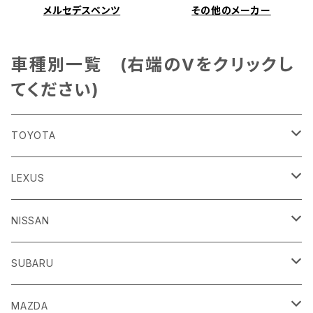
メルセデスベンツ
その他のメーカー
車種別一覧 (右端のVをクリックし
てください)
TOYOTA
86
LEXUS
H24/4～R3/8 ZN6
GR86
ＣＴ
NISSAN
R3/10～ ZN8
H23/1～R4/11
ｂＢ
ＥＳ
ＡＤ
SUBARU
H17/12～H28/8 20系
H30/10～
H18/12～ Y12
ｂZ４X
ＧＳ
ＧＴ－Ｒ
ＢＲＺ
MAZDA