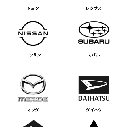
トヨタ
レクサス
ニッサン
スバル
マツダ
ダイハツ