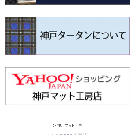
H9/4～R5/9 50/60系
H25/9～R2/2 GK/GP系
タウンエース・トラック
フリード/フリードハイブリッド
H11/1～H14/11 S15
H27/7～ 3CC/3CD系
H18/1～H24/5（前期）
H24/12～R3/10 TB17
H14/2～ SG/SH/SJ/SK系
H25/9～ DG16T
H28/4～R5/12 M700系
H10/1～H14/1 JB33/43W
H24/7～H29/1 BHGY51
H25/11～ JH1・JH2・JH3・JH4
H24/4～R3/4 16C系
R1/6～
エスティマ・ハイブリッド
ジューク
プレオ
デミオ
ミラ
スイフト/スイフトスポーツ
デリカＤ：２
S660
ポロ
Ｓクラス
R2/2～ GR/GS系
H20/2～ 400系
H23/10～H28/9 GB3/4・GP3
タウンエース・バン
フリードスパイク/フリードスパイクHV
H24/5～R1/10（後期）
H14/1～ JB43/74W
H18/6～H24/5（前期）
H22/6～R2/6 F15
H22/4～H30/3 L275/285
H19/7～R1/7 DE/DJ系
H18/12～ L275/285
H22/9～ スイフト
H23/3～ MB系
H27/4～R3/12 JW5
H21/10～H30/3 6RC系
H25/10～R3/10
オーリス
スカイライン
プレオプラス
ビアンテ
ミラ・イース
スペーシア/スペーシアカスタム/スペーシアギア
デリカＤ：３
WR-V
Ｖクラス
H28/9～R6/6 GB5/6/7/8
H20/2～ 400系
H22/7～H28/9 GB3/4
タンク
フリード+（プラス）/+ハイブリッド
H24/5～R1/10（後期）
H23/12～
H30/3～ AW系
H24/8～H30/3 180系
H13/6～H18/11 V35
H24/12～H29/5 LA300/310
H20/7～30/3 CC系
H23/9～ LA300系
H25/3～R5/11
H23/10～H31/4 BM20 7人乗
R6/3～ DG5
H27/4～
カムリ
スカイライン・クロスオーバー
レヴォーグ
ファミリア バン
ミラ・ココア
スペーシアベース
デリカＤ：５
ZR-V
R6/6～ 5人乗 GT2/4/6/8
H28/11～R2/9 M900A・M910A
H28/9～R6/6 GB5/6/7/8
ノア
プレリュード
H18/11～H26/4 V36
H29/5～ LA350/360
H30/12～R5/11
H23/10～H31/4 BM20 5人乗
H23/9～ 50/70系
H21/7～H28/6 J50
H26/6～ VM/VN系
H29/2～H30/6 後期 Y12系
H21/8～H30/3 L675/685
R4/8～ MK33V
H19/1～ CV系
R5/4～ RZ系
カローラ・アクシオ（セダン）
セドリック
レガシィB4
フレア
ミラ・トコット
ソリオ/ソリオバンディット
デリカミニ
アクティ バン/トラック
R6/6～ 6人乗 GT1/2/3/4/5/6/7/8
H26/2～ V37
R5/11～ MK54S・MK94S
H26/1～R4/1 80系
R7/9～ BF1
ハイエースバン／レジアスエースバン
レジェンド
H30/6～ 160系
H24/5～ 160系
H11/6～H16/10 Y34
H15/6～R2/8 BN/BM/BL系
H24/10～ MJ系
H30/6～ LA550/560S
H23/1～H27/8 MA15S
R5/5～ B30系/BA系
H11/6～H30/7 バン HH5・HH6
カローラ・クロス
セレナ
レガシィアウトバック
フレアクロスオーバー
ムーヴ
ハスラー
パジェロ
アコード・アコードハイブリッド
R6/6～ 7人乗 GT1/5
R4/1～ 90系
H16/8～ 3人乗 200系
H27/2～R3/12 KC2
ハイエースワゴン
H1/6～H11/6 Y30
H27/8～R2/12 MA26/36/46S
H21/12～R3/4 トラック
R3/9～ 10系
H22/11～H28/9 C26
H15/10～ BP/BR/BS/BT系
H26/1～ MS系
H26/12～R5/7 LA150/160S
H26/1～ MR系
H18/10～R1/8 7人乗ロング V90系
H25/6～R2/2 CR系
カローラ・スポーツ
ティアナ
レガシィツーリングワゴン
フレアワゴン
ムーヴキャンバス
バレーノ
パジェロ・ミニ
インサイト
H16/8～ 5・6人乗 200系
R2/12～ MA27/37/47S
H16/8～ 10人乗 200系
ハイラックス
H28/8～R4/11 C27
R7/6～ LA850/860S
H18/10～R1/8 5人乗ショート V80系
R2/2～R5/1 CV3
H30/6～ 210系
H15/2～R2/7 J31/J32/L33
H15/6～H26/10 BP/BR系
H24/6～ MM系
H28/9～R4/7 LA800/810S
H28/3～R2/7 WB系
H6/12～H25/1 H50系
H11/11～R4/12 ZE1・ZE2・ZE4
カローラ・ツーリング
デイズ
レックス
プレマシー
メビウス
フロンクス
プラウディア
ヴェゼル
© 神戸マット工房
H16/8～ 9人乗 200系
R4/11～ C28
R6/3～ CY2
H29/9～ GUN125
ハイラックスサーフ
R4/7～ LA850/860S
R1/10～ 210系
H25/6～H31/3 20系
R4/11～ A201F
H22/7～30/3 CW系
H25/4～R3/2 ZVW41N
R6/10～ WDB3S・WEB3S
H24/7～H29/1 Y51系
H25/12～R3/4 RU系
カローラ・フィールダー
デイズルークス
ボンゴバン
ロッキー
ランディ
ミニキャブ・バン
オデッセイ