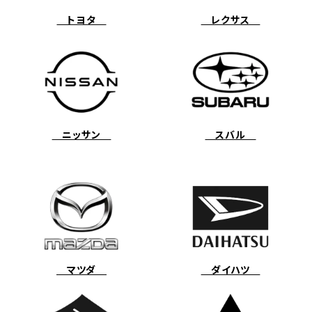
トヨタ
レクサス
ニッサン
スバル
マツダ
ダイハツ