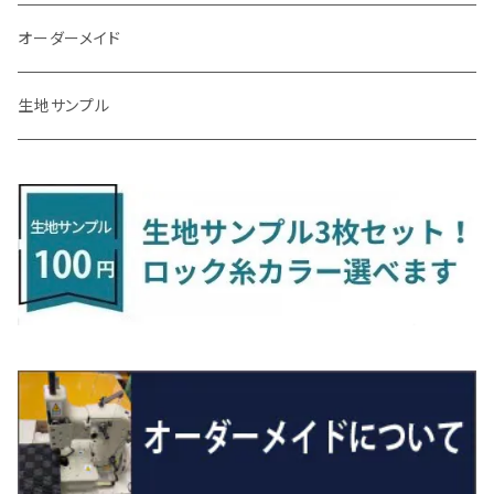
R3/9～ FL1・FL4
R1/12～ GDH303W
H24/10～H28/12 N17
R4/9～ FL5
コペン
ラフェスタ
シャトル
R3/7～ MXPK系
H24/4～R4/1 S3系
H29/9～R5/10 JF3/4
H30/10～
H23/9～H30/4 270系
H29/10～
H24/6～ E26 3人乗
H24/2～H26/9 S200系
R1/8～ GJ系
H14/6～ L880/LA400K
H28/2～ FF21S
H25/6～H31/3 ｅｋカスタム
H24/7～H29/8 JF1/2
H25/4～R3/4 AU系
H24/4～R1/6
MINIクロスオーバー
アリオン
ＬＸ
キューブ
シフォン
ＭＸ－３０
タフト
エスクード
ekクロスEV
NBOXスラッシュ
シャラン
Ｃクラス
ラグマット
オーダーメイド
R4/1～ S7系
R5/10～ JF5/6
R1/12～ LA400A
H23/6～H30/3 CWEAWN
H27/5～R4/11 GK/GP系
サイ（ＳＡＩ）
リーフ
スーパーONE
H24/6～ E26 5・6人乗
H26/9～ S500系
H31/3～ ｅｋクロス
R3/6～ CDD系
H23/10～R3/3 260系
H27/9～R3/10 URJ201W
H14/10～R2/3 Z11・Z12
H28/12～R1/7 LA600/610
R2/10～ DREJ3P
R2/6～ LA900/910S
H17/5～H27/10 TA/TD系
R4/6～ B5AW
H26/12～R2/2 JF1/2
H23/2～ 7N系
H26/7～R4/2
ラグマットセカンド（L）
アルファード/ヴェルファイアＨＶ
ＮＸ
キックス
ジャスティ
アクセラ/アクセラ・スポーツ
タント
エブリィ
アイミーブ
NBOXジョイ
Tクロス
ＣＬＡクラス
生地サンプル
H24/6〜 E26 9人乗
R4/1～ ゴルフGTI/R
H23/11～ AZK10
H22/12～H29/10 ZE0
R8/5～ JG6
サクシード
ルークス
ステップワゴン/スパーダ
R4/1～ VJA310W
R3/1～ EVモデル
H27/10～ YD/YE系
H28/3～R3/6
ラグマットサード（M）
H20/5～H27/1 20系
H26/7～R3/7 10系
H20/10～H24/8 H59A
H28/11～ M900系
H21/6～R1/5 BL/BM系
H25/10～R1/7 LA600/610S
H17/9～ DA64/DA17
H22/4～R3/2 HA/HD系
R6/9～ JF5/6
R1/11～ C1DKR
H25/7～31/8
ウィッシュ
ＲＣ
グロリア
ステラ
アテンザセダン/アテンザワゴン
トール
キャリイトラック
アウトランダー
N-ONE
Tロック
ＣＬＡクラスシューティングブレーク
H16/4～28/1 １T系 トゥラン
H29/10～R7/10 ZE1
ラグマットミニ（S）
H24/4～ 50系後期/160系
R2/3～ B40系/BB系
H27/4～R4/5 RP1/2/3/4/5
シエンタ
ストリーム
H27/1～R5/6 30系
R3/11～ 20系
R2/6~R8/6 15系(e-POWER)
R1/7～ LA650/660
H24/4～29/10 20系
H26/10～
H11/6～H16/10 Y34
H23/5～ LA100系
H24/11～R1/8 GJ系
H28/11～ M900系
H13/9～ DA系
H24/10～R2/12 GF系
H24/11～R2/3 JG1・JG2
R2/7～ A1D系
H27/6～R1/8
ヴィッツ
ＲＸ
サクラ
ソルテラ
キャロル
ハイゼット・キャディー
クロスビー(XBEE)
アウトランダーＰＨＥＶ
N-ONE e:
ティグアン
ＣＬＳクラス
R7/10～ ZE2
R4/5～ RP6/7/8
R5/6～ 40系
R8/6～ 16系
H15/9～ 6・7人乗
H18/7~H26/5 7人乗 RN6/7/8/9
スープラ
バモス
R2/11～ JG3・JG4
H22/12～R2/3 130系
H27/10～R4/7 20系5人乗
R4/5～ B6AW
R4/5~ XEAM10X・YEAM15X
H27/1～ HB36/37/97S
H28/6～R3/9 LA700V
H29/12～R7/10 MN71S
H25/1～ GG/GN系 5人乗
R7/9~ JG5
H20/9～H29/1 5NC系
H30/6～
ヴォクシー
ＵＸ
シーマ
ディアスワゴン
キャロルエコ
ハイゼット・カーゴ
ジムニー
エクリプスクロス/エクリプスクロスPHEV
N-VAN
トゥアレグ
Ｅクラス
H27/7～ 5人乗
H21/6~H24/4 5人乗 RN6/8
R1/5～ ＤＢ系
H11/6～H30/5 HM1・HM2
スペイド
バモス ホビオ
R01/8～R4/7 20系6人乗
R7/10～ MND1S
H25/1～ GN0W 7人乗
H29/1～ 5NC/5ND系
H26/1～R4/1 80系
H30/11～
H13/1～R4/8 F50・Y51
H21/9～R2/4 S300系
H24/11～H27/1 HB35S
H16/12～ S300/S700系
H3/6～ JA/JB系
H30/3～ GK/GL系
H30/7～ JJ1・JJ2
H15/9～H30/4 7L/7P系
H28/7～
エスクァイア
シルビア
トレジア
スクラム
ハイゼット・トラック
ジムニーノマド
タウンボックス
N-VAN e:
パサート
ＧＬＡクラス
H24/4~H26/5 6人乗 RN6/7/8/9
H29/12～R4/7 20系7人乗
H24/7～R2/12 140系
H15/4～Ｈ30/5 HM3・HM4
センチュリー
フィット/フィットハイブリッド
R4/1～ 90系
H26/10～R3/12 80系
H3/1～H11/1 S13・S14
H22/11～H28/3 120系
H17/9～ DG64/DG17
H11/1～ S200/S500系
R7/4～ JC74W
H26/2～ DS17/64W
R6/10~ JJ3
H23/5～H27/7 3CCAX
H26/5～R2/6
エスティマ
シルフィ
フォレスター
スクラムトラック
ブーン
ジムニーワイド/ジムニーシエラ
ディグニティ
N‐WGN/N‐WGNカスタム
ザ・ビートル
ＧＬＥクラス
R4/11～ 10系