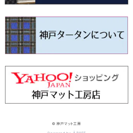
H9/4～R5/9 50/60系
H25/9～R2/2 GK/GP系
タウンエース・トラック
フリード/フリードハイブリッド
H11/1～H14/11 S15
H27/7～ 3CC/3CD系
H18/1～H24/5（前期）
H24/12～R3/10 TB17
H14/2～ SG/SH/SJ/SK系
H25/9～ DG16T
H28/4～R5/12 M700系
H10/1～H14/1 JB33/43W
H24/7～H29/1 BHGY51
H25/11～ JH1・JH2・JH3・JH4
H24/4～R3/4 16C系
R1/6～
エスティマ・ハイブリッド
ジューク
プレオ
デミオ
ミラ
スイフト/スイフトスポーツ
デリカＤ：２
S660
ポロ
Ｓクラス
R2/2～ GR/GS系
H20/2～ 400系
H23/10～H28/9 GB3/4・GP3
タウンエース・バン
フリードスパイク/フリードスパイクHV
H24/5～R1/10（後期）
H14/1～ JB43/74W
H18/6～H24/5（前期）
H22/6～R2/6 F15
H22/4～H30/3 L275/285
H19/7～R1/7 DE/DJ系
H18/12～ L275/285
H22/9～ スイフト
H23/3～ MB系
H27/4～R3/12 JW5
H21/10～H30/3 6RC系
H25/10～R3/10
オーリス
スカイライン
プレオプラス
ビアンテ
ミラ・イース
スペーシア/スペーシアカスタム/スペーシアギア
デリカＤ：３
WR-V
Ｖクラス
H28/9～R6/6 GB5/6/7/8
H20/2～ 400系
H22/7～H28/9 GB3/4
タンク
フリード+（プラス）/+ハイブリッド
H24/5～R1/10（後期）
H23/12～
H30/3～ AW系
H24/8～H30/3 180系
H13/6～H18/11 V35
H24/12～H29/5 LA300/310
H20/7～30/3 CC系
H23/9～ LA300系
H25/3～R5/11
H23/10～H31/4 BM20 7人乗
R6/3～ DG5
H27/4～
カムリ
スカイライン・クロスオーバー
レヴォーグ
ファミリア バン
ミラ・ココア
スペーシアベース
デリカＤ：５
ZR-V
R6/6～ 5人乗 GT2/4/6/8
H28/11～R2/9 M900A・M910A
H28/9～R6/6 GB5/6/7/8
ノア
プレリュード
H18/11～H26/4 V36
H29/5～ LA350/360
H30/12～R5/11
H23/10～H31/4 BM20 5人乗
H23/9～ 50/70系
H21/7～H28/6 J50
H26/6～ VM/VN系
H29/2～H30/6 後期 Y12系
H21/8～H30/3 L675/685
R4/8～ MK33V
H19/1～ CV系
R5/4～ RZ系
カローラ・アクシオ（セダン）
セドリック
レガシィB4
フレア
ミラ・トコット
ソリオ/ソリオバンディット
デリカミニ
アクティ バン/トラック
R6/6～ 6人乗 GT1/2/3/4/5/6/7/8
H26/2～ V37
R5/11～ MK54S・MK94S
H26/1～R4/1 80系
R7/9～ BF1
ハイエースバン／レジアスエースバン
レジェンド
H30/6～ 160系
H24/5～ 160系
H11/6～H16/10 Y34
H15/6～R2/8 BN/BM/BL系
H24/10～ MJ系
H30/6～ LA550/560S
H23/1～H27/8 MA15S
R5/5～ B30系/BA系
H11/6～H30/7 バン HH5・HH6
カローラ・クロス
セレナ
レガシィアウトバック
フレアクロスオーバー
ムーヴ
ハスラー
パジェロ
アコード・アコードハイブリッド
R6/6～ 7人乗 GT1/5
R4/1～ 90系
H16/8～ 3人乗 200系
H27/2～R3/12 KC2
ハイエースワゴン
H1/6～H11/6 Y30
H27/8～R2/12 MA26/36/46S
H21/12～R3/4 トラック
R3/9～ 10系
H22/11～H28/9 C26
H15/10～ BP/BR/BS/BT系
H26/1～ MS系
H26/12～R5/7 LA150/160S
H26/1～ MR系
H18/10～R1/8 7人乗ロング V90系
H25/6～R2/2 CR系
カローラ・スポーツ
ティアナ
レガシィツーリングワゴン
フレアワゴン
ムーヴキャンバス
バレーノ
パジェロ・ミニ
インサイト
H16/8～ 5・6人乗 200系
R2/12～ MA27/37/47S
H16/8～ 10人乗 200系
ハイラックス
H28/8～R4/11 C27
R7/6～ LA850/860S
H18/10～R1/8 5人乗ショート V80系
R2/2～R5/1 CV3
H30/6～ 210系
H15/2～R2/7 J31/J32/L33
H15/6～H26/10 BP/BR系
H24/6～ MM系
H28/9～R4/7 LA800/810S
H28/3～R2/7 WB系
H6/12～H25/1 H50系
H11/11～R4/12 ZE1・ZE2・ZE4
カローラ・ツーリング
デイズ
レックス
プレマシー
メビウス
フロンクス
プラウディア
ヴェゼル
© 神戸マット工房
H16/8～ 9人乗 200系
R4/11～ C28
R6/3～ CY2
H29/9～ GUN125
ハイラックスサーフ
R4/7～ LA850/860S
R1/10～ 210系
H25/6～H31/3 20系
R4/11～ A201F
H22/7～30/3 CW系
H25/4～R3/2 ZVW41N
R6/10～ WDB3S・WEB3S
H24/7～H29/1 Y51系
H25/12～R3/4 RU系
カローラ・フィールダー
デイズルークス
ボンゴバン
ロッキー
ランディ
ミニキャブ・バン
オデッセイ