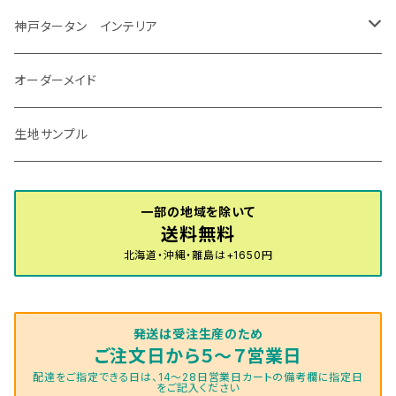
R7/12～ 60系
R8/2～ RS5/6
R8/7～ E53
H23/12～R3/7 NHP10
H19/5～H29/10
R3/8～ E13
H11/2～H24/2 TV系
R1/5～ BP系
R2/9～ S403/413P
R4/6～ HE33S
H25/6～ B11W/B30系
H23/12～H29/9 JF1/2
H29/10～ ３HD系
H24/11～30/10
アベンシス
ＬＳ５００/ＬＳ５００ｈ
ＮＶ３５０キャラバン
サンバートラック
ＭＡＺＤＡ６
コペン
イグニス
ｅｋカスタム/ｅｋクロス
NBOXプラス/NBOXプラスカスタム
ゴルフ
Ｂクラス
MINI
神戸タータン インテリア
R3/7～ MXPK系
H24/4～R4/1 S3系
H29/9～R5/10 JF3/4
H30/10～
H23/9～H30/4 270系
H29/10～
H24/6～ E26 3人乗
H24/2～H26/9 S200系
R1/8～ GJ系
H14/6～ L880/LA400K
H28/2～ FF21S
H25/6～H31/3 ｅｋカスタム
H24/7～H29/8 JF1/2
H25/4～R3/4 AU系
H24/4～R1/6
MINIクロスオーバー
アリオン
ＬＸ
キューブ
シフォン
ＭＸ－３０
タフト
エスクード
ekクロスEV
NBOXスラッシュ
シャラン
Ｃクラス
ラグマット
オーダーメイド
R4/1～ S7系
R5/10～ JF5/6
H24/6～ E26 5・6人乗
H26/9～ S500系
H31/3～ ｅｋクロス
R3/6～ CDD系
H23/10～R3/3 260系
H27/9～R3/10 URJ201W
H14/10～R2/3 Z11・Z12
H28/12～R1/7 LA600/610
R2/10～ DREJ3P
R2/6～ LA900/910S
H17/5～H27/10 TA/TD系
R4/6～ B5AW
H26/12～R2/2 JF1/2
H23/2～ 7N系
H26/7～R4/2
ラグマットセカンド（L）
アルファード/ヴェルファイアＨＶ
ＮＸ
キックス
ジャスティ
アクセラ/アクセラ・スポーツ
タント
エブリィ
アイミーブ
NBOXジョイ
Tクロス
ＣＬＡクラス
生地サンプル
H24/6〜 E26 9人乗
R4/1～ ゴルフGTI/R
R4/1～ VJA310W
R3/1～ EVモデル
H27/10～ YD/YE系
H28/3～R3/6
ラグマットサード（M）
H20/5～H27/1 20系
H26/7～R3/7 10系
H20/10～H24/8 H59A
H28/11～ M900系
H21/6～R1/5 BL/BM系
H25/10～R1/7 LA600/610S
H17/9～ DA64/DA17
H22/4～R3/2 HA/HD系
R6/9～ JF5/6
R1/11～ C1DKR
H25/7～31/8
ウィッシュ
ＲＣ
グロリア
ステラ
アテンザセダン/アテンザワゴン
トール
キャリイトラック
アウトランダー
N-ONE
Tロック
ＣＬＡクラスシューティングブレーク
一部の地域を除いて
H16/4～28/1 １T系 トゥラン
送料無料
ラグマットミニ（S）
H27/1～R5/6 30系
R3/11～ 20系
R2/6~R8/6 15系(e-POWER)
R1/7～ LA650/660
H24/4～29/10 20系
H26/10～
H11/6～H16/10 Y34
H23/5～ LA100系
H24/11～R1/8 GJ系
H28/11～ M900系
H13/9～ DA系
H24/10～R2/12 GF系
H24/11～R2/3 JG1・JG2
R2/7～ A1D系
H27/6～R1/8
ヴィッツ
ＲＸ
サクラ
ソルテラ
キャロル
ハイゼット・キャディー
クロスビー(XBEE)
アウトランダーＰＨＥＶ
N-ONE e:
ティグアン
ＣＬＳクラス
北海道・沖縄・離島は+1650円
R5/6～ 40系
R8/6～ 16系
R2/11～ JG3・JG4
H22/12～R2/3 130系
H27/10～R4/7 20系5人乗
R4/5～ B6AW
R4/5~ XEAM10X・YEAM15X
H27/1～ HB36/37/97S
H28/6～R3/9 LA700V
H29/12～R7/10 MN71S
H25/1～ GG/GN系 5人乗
R7/9~ JG5
H20/9～H29/1 5NC系
H30/6～
ヴォクシー
ＵＸ
シーマ
ディアスワゴン
キャロルエコ
ハイゼット・カーゴ
ジムニー
エクリプスクロス/エクリプスクロスPHEV
N-VAN
トゥアレグ
Ｅクラス
発送は受注生産のため
R01/8～R4/7 20系6人乗
R7/10～ MND1S
H25/1～ GN0W 7人乗
H29/1～ 5NC/5ND系
H26/1～R4/1 80系
H30/11～
H13/1～R4/8 F50・Y51
H21/9～R2/4 S300系
H24/11～H27/1 HB35S
H16/12～ S300/S700系
H3/6～ JA/JB系
H30/3～ GK/GL系
H30/7～ JJ1・JJ2
H15/9～H30/4 7L/7P系
H28/7～
エスクァイア
シルビア
トレジア
スクラム
ハイゼット・トラック
ジムニーノマド
タウンボックス
N-VAN e:
パサート
ＧＬＡクラス
ご注文日から５～７営業日
配達をご指定できる日は、14～28日営業日カートの備考欄に指定日
をご記入ください
H29/12～R4/7 20系7人乗