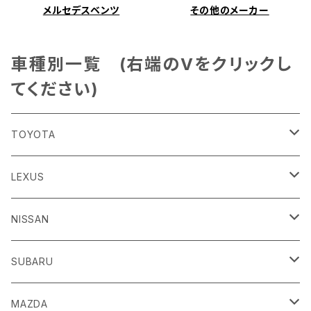
メルセデスベンツ
その他のメーカー
車種別一覧 (右端のVをクリックし
てください)
TOYOTA
86
LEXUS
H24/4～R3/8 ZN6
GR86
ＣＴ
NISSAN
R3/10～ ZN8
H23/1～R4/11
ｂＢ
ＥＳ
ＡＤ
SUBARU
H17/12～H28/8 20系
H30/10～
H18/12～ Y12
ｂZ４X
ＧＳ
ＧＴ－Ｒ
ＢＲＺ
MAZDA