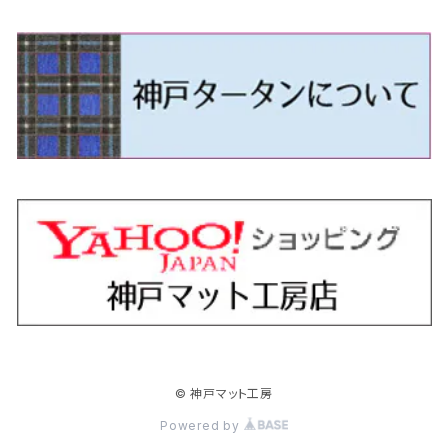
H24/5～R1/10（後期）
H14/1～ JB43/74W
H18/6～H24/5（前期）
H22/6～R2/6 F15
H22/4～H30/3 L275/285
H19/7～R1/7 DE/DJ系
H18/12～ L275/285
H22/9～ スイフト
H23/3～ MB系
H27/4～R3/12 JW5
H21/10～H30/3 6RC系
H25/10～R3/10
オーリス
スカイライン
プレオプラス
ビアンテ
ミラ・イース
スペーシア/スペーシアカスタム/スペーシアギア
デリカＤ：３
WR-V
Ｖクラス
H24/5～R1/10（後期）
H23/12～
H30/3～ AW系
H24/8～H30/3 180系
H13/6～H18/11 V35
H24/12～H29/5 LA300/310
H20/7～30/3 CC系
H23/9～ LA300系
H25/3～R5/11
H23/10～H31/4 BM20 7人乗
R6/3～ DG5
H27/4～
カムリ
スカイライン・クロスオーバー
レヴォーグ
ファミリア バン
ミラ・ココア
スペーシアベース
デリカＤ：５
ZR-V
H18/11～H26/4 V36
H29/5～ LA350/360
H30/12～R5/11
H23/10～H31/4 BM20 5人乗
H23/9～ 50/70系
H21/7～H28/6 J50
H26/6～ VM/VN系
H29/2～H30/6 後期 Y12系
H21/8～H30/3 L675/685
R4/8～ MK33V
H19/1～ CV系
R5/4～ RZ系
カローラ・アクシオ（セダン）
セドリック
レガシィB4
フレア
ミラ・トコット
ソリオ/ソリオバンディット
デリカミニ
アクティ バン/トラック
H26/2～ V37
R5/11～ MK54S・MK94S
H30/6～ 160系
H24/5～ 160系
H11/6～H16/10 Y34
H15/6～R2/8 BN/BM/BL系
H24/10～ MJ系
H30/6～ LA550/560S
H23/1～H27/8 MA15S
R5/5～ B30系/BA系
H11/6～H30/7 バン HH5・HH6
カローラ・クロス
セレナ
レガシィアウトバック
フレアクロスオーバー
ムーヴ
ハスラー
パジェロ
アコード・アコードハイブリッド
H1/6～H11/6 Y30
H27/8～R2/12 MA26/36/46S
H21/12～R3/4 トラック
R3/9～ 10系
H22/11～H28/9 C26
H15/10～ BP/BR/BS/BT系
H26/1～ MS系
H26/12～R5/7 LA150/160S
H26/1～ MR系
H18/10～R1/8 7人乗ロング V90系
H25/6～R2/2 CR系
カローラ・スポーツ
ティアナ
レガシィツーリングワゴン
フレアワゴン
ムーヴキャンバス
バレーノ
パジェロ・ミニ
インサイト
R2/12～ MA27/37/47S
H28/8～R4/11 C27
R7/6～ LA850/860S
H18/10～R1/8 5人乗ショート V80系
R2/2～R5/1 CV3
H30/6～ 210系
H15/2～R2/7 J31/J32/L33
H15/6～H26/10 BP/BR系
H24/6～ MM系
H28/9～R4/7 LA800/810S
H28/3～R2/7 WB系
H6/12～H25/1 H50系
H11/11～R4/12 ZE1・ZE2・ZE4
カローラ・ツーリング
デイズ
レックス
プレマシー
メビウス
フロンクス
プラウディア
ヴェゼル
© 神戸マット工房
R4/11～ C28
R6/3～ CY2
R4/7～ LA850/860S
R1/10～ 210系
H25/6～H31/3 20系
R4/11～ A201F
H22/7～30/3 CW系
H25/4～R3/2 ZVW41N
R6/10～ WDB3S・WEB3S
H24/7～H29/1 Y51系
H25/12～R3/4 RU系
カローラ・フィールダー
デイズルークス
ボンゴバン
ロッキー
ランディ
ミニキャブ・バン
オデッセイ
Powered by