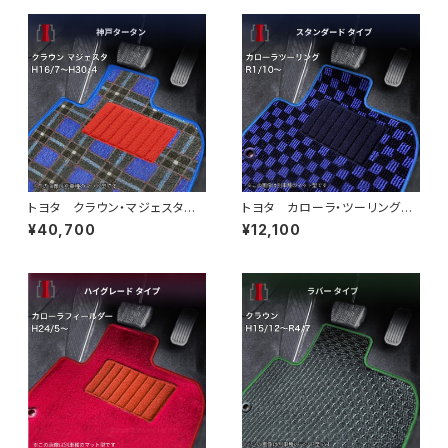
トヨタ クラウン・マジェスタ
トヨタ カローラ・ツーリング
H16/7〜H30/4 180・200・2
R1/10〜 210系 フロアマット
¥40,700
¥12,100
10系 フロアマット一式 カー
一式 カーマット スタンダード
マット 神戸タータン 特別受
タイプ
注生産品