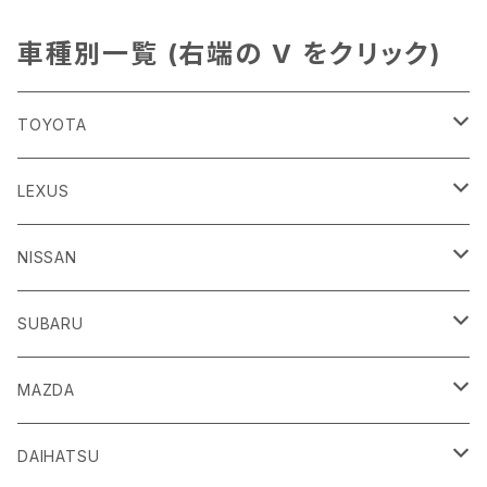
車種別一覧 (右端の V をクリック)
TOYOTA
86
LEXUS
H24/4～R3/8 ZN6
GR86
ＣＴ
NISSAN
R3/10～ ZN8
H23/1～R4/11
ｂＢ
ＥＳ
ＡＤ
SUBARU
H17/12～H28/8 20系
H30/10～
H18/12～ Y12
ｂZ４X
ＧＳ
ＧＴ－Ｒ
ＢＲＺ
MAZDA
R4/5~ XEAM10/11/15・YEAM15
H24/1～R2/7
H19/12～ R35
H24/3～R3/8 ZC6
Ｃ-ＨＲ
ＨＳ
ＮＴ１００クリッパートラック
ＷＲＸ Ｓ４/ＳＴＩ
ＣＸ－３
DAIHATSU