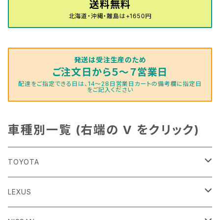
H16/4～28/1 １T系 トゥラン
送料無料
ラグマットミニ（S）
H27/1～R5/6 30系
R3/11～ 20系
R2/6~R8/6 15系(e-POWER)
R1/7～ LA650/660
H24/4～29/10 20系
H26/10～
H11/6～H16/10 Y34
H23/5～ LA100系
H24/11～R1/8 GJ系
H28/11～ M900系
H13/9～ DA系
H24/10～R2/12 GF系
H24/11～R2/3 JG1・JG2
R2/7～ A1D系
H27/6～R1/8
ヴィッツ
ＲＸ
サクラ
ソルテラ
キャロル
ハイゼット・キャディー
クロスビー(XBEE)
アウトランダーＰＨＥＶ
N-ONE e:
ティグアン
ＣＬＳクラス
北海道・沖縄・離島は+1650円
R5/6～ 40系
R8/6～ 16系
R2/11～ JG3・JG4
H22/12～R2/3 130系
H27/10～R4/7 20系5人乗
R4/5～ B6AW
R4/5~ XEAM10X・YEAM15X
H27/1～ HB36/37/97S
H28/6～R3/9 LA700V
H29/12～R7/10 MN71S
H25/1～ GG/GN系 5人乗
R7/9~ JG5
H20/9～H29/1 5NC系
H30/6～
ヴォクシー
ＵＸ
シーマ
ディアスワゴン
キャロルエコ
ハイゼット・カーゴ
ジムニー
エクリプスクロス/エクリプスクロスPHEV
N-VAN
トゥアレグ
Ｅクラス
発送は受注生産のため
R01/8～R4/7 20系6人乗
R7/10～ MND1S
H25/1～ GN0W 7人乗
H29/1～ 5NC/5ND系
H26/1～R4/1 80系
H30/11～
H13/1～R4/8 F50・Y51
H21/9～R2/4 S300系
H24/11～H27/1 HB35S
H16/12～ S300/S700系
H3/6～ JA/JB系
H30/3～ GK/GL系
H30/7～ JJ1・JJ2
H15/9～H30/4 7L/7P系
H28/7～
エスクァイア
シルビア
トレジア
スクラム
ハイゼット・トラック
ジムニーノマド
タウンボックス
N-VAN e:
パサート
ＧＬＡクラス
ご注文日から５～７営業日
配達をご指定できる日は、14～28日営業日カートの備考欄に指定日
をご記入ください
H29/12～R4/7 20系7人乗
R4/1～ 90系
H26/10～R3/12 80系
H3/1～H11/1 S13・S14
H22/11～H28/3 120系
H17/9～ DG64/DG17
H11/1～ S200/S500系
R7/4～ JC74W
H26/2～ DS17/64W
R6/10~ JJ3
H23/5～H27/7 3CCAX
H26/5～R2/6
エスティマ
シルフィ
フォレスター
スクラムトラック
ブーン
ジムニーワイド/ジムニーシエラ
ディグニティ
N‐WGN/N‐WGNカスタム
ザ・ビートル
ＧＬＥクラス
R4/11～ 10系
H11/1～H14/11 S15
H27/7～ 3CC/3CD系
H18/1～H24/5（前期）
H24/12～R3/10 TB17
H14/2～ SG/SH/SJ/SK系
H25/9～ DG16T
H28/4～R5/12 M700系
H10/1～H14/1 JB33/43W
H24/7～H29/1 BHGY51
H25/11～ JH1・JH2・JH3・JH4
H24/4～R3/4 16C系
R1/6～
車種別一覧 (右端の V をクリック)
エスティマ・ハイブリッド
ジューク
プレオ
デミオ
ミラ
スイフト/スイフトスポーツ
デリカＤ：２
S660
ポロ
Ｓクラス
H24/5～R1/10（後期）
H14/1～ JB43/74W
H18/6～H24/5（前期）
H22/6～R2/6 F15
H22/4～H30/3 L275/285
H19/7～R1/7 DE/DJ系
H18/12～ L275/285
H22/9～ スイフト
H23/3～ MB系
H27/4～R3/12 JW5
H21/10～H30/3 6RC系
H25/10～R3/10
オーリス
スカイライン
プレオプラス
ビアンテ
ミラ・イース
スペーシア/スペーシアカスタム/スペーシアギア
デリカＤ：３
WR-V
Ｖクラス
TOYOTA
H24/5～R1/10（後期）
H23/12～
H30/3～ AW系
H24/8～H30/3 180系
H13/6～H18/11 V35
H24/12～H29/5 LA300/310
H20/7～30/3 CC系
H23/9～ LA300系
H25/3～R5/11
H23/10～H31/4 BM20 7人乗
R6/3～ DG5
H27/4～
カムリ
スカイライン・クロスオーバー
レヴォーグ
ファミリア バン
ミラ・ココア
スペーシアベース
デリカＤ：５
ZR-V
86
LEXUS
H18/11～H26/4 V36
H29/5～ LA350/360
H30/12～R5/11
H23/10～H31/4 BM20 5人乗
H23/9～ 50/70系
H21/7～H28/6 J50
H26/6～ VM/VN系
H29/2～H30/6 後期 Y12系
H21/8～H30/3 L675/685
R4/8～ MK33V
H19/1～ CV系
R5/4～ RZ系
カローラ・アクシオ（セダン）
セドリック
レガシィB4
フレア
ミラ・トコット
ソリオ/ソリオバンディット
デリカミニ
アクティ バン/トラック
H24/4～R3/8 ZN6