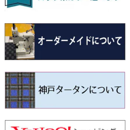
R7/10～ ZE2
R4/5～ RP6/7/8
R5/6～ 40系
R8/6～ 16系
H15/9～ 6・7人乗
H18/7~H26/5 7人乗 RN6/7/8/9
スープラ
バモス
R2/11～ JG3・JG4
H22/12～R2/3 130系
H27/10～R4/7 20系5人乗
R4/5～ B6AW
R4/5~ XEAM10X・YEAM15X
H27/1～ HB36/37/97S
H28/6～R3/9 LA700V
H29/12～R7/10 MN71S
H25/1～ GG/GN系 5人乗
R7/9~ JG5
H20/9～H29/1 5NC系
H30/6～
ヴォクシー
ＵＸ
シーマ
ディアスワゴン
キャロルエコ
ハイゼット・カーゴ
ジムニー
エクリプスクロス/エクリプスクロスPHEV
N-VAN
トゥアレグ
Ｅクラス
H27/7～ 5人乗
H21/6~H24/4 5人乗 RN6/8
R1/5～ ＤＢ系
H11/6～H30/5 HM1・HM2
スペイド
バモス ホビオ
R01/8～R4/7 20系6人乗
R7/10～ MND1S
H25/1～ GN0W 7人乗
H29/1～ 5NC/5ND系
H26/1～R4/1 80系
H30/11～
H13/1～R4/8 F50・Y51
H21/9～R2/4 S300系
H24/11～H27/1 HB35S
H16/12～ S300/S700系
H3/6～ JA/JB系
H30/3～ GK/GL系
H30/7～ JJ1・JJ2
H15/9～H30/4 7L/7P系
H28/7～
エスクァイア
シルビア
トレジア
スクラム
ハイゼット・トラック
ジムニーノマド
タウンボックス
N-VAN e:
パサート
ＧＬＡクラス
H24/4~H26/5 6人乗 RN6/7/8/9
H29/12～R4/7 20系7人乗
H24/7～R2/12 140系
H15/4～Ｈ30/5 HM3・HM4
センチュリー
フィット/フィットハイブリッド
R4/1～ 90系
H26/10～R3/12 80系
H3/1～H11/1 S13・S14
H22/11～H28/3 120系
H17/9～ DG64/DG17
H11/1～ S200/S500系
R7/4～ JC74W
H26/2～ DS17/64W
R6/10~ JJ3
H23/5～H27/7 3CCAX
H26/5～R2/6
エスティマ
シルフィ
フォレスター
スクラムトラック
ブーン
ジムニーワイド/ジムニーシエラ
ディグニティ
N‐WGN/N‐WGNカスタム
ザ・ビートル
ＧＬＥクラス
R4/11～ 10系
H9/4～R5/9 50/60系
H25/9～R2/2 GK/GP系
タウンエース・トラック
フリード/フリードハイブリッド
H11/1～H14/11 S15
H27/7～ 3CC/3CD系
H18/1～H24/5（前期）
H24/12～R3/10 TB17
H14/2～ SG/SH/SJ/SK系
H25/9～ DG16T
H28/4～R5/12 M700系
H10/1～H14/1 JB33/43W
H24/7～H29/1 BHGY51
H25/11～ JH1・JH2・JH3・JH4
H24/4～R3/4 16C系
R1/6～
エスティマ・ハイブリッド
ジューク
プレオ
デミオ
ミラ
スイフト/スイフトスポーツ
デリカＤ：２
S660
ポロ
Ｓクラス
R2/2～ GR/GS系
H20/2～ 400系
H23/10～H28/9 GB3/4・GP3
タウンエース・バン
フリードスパイク/フリードスパイクHV
H24/5～R1/10（後期）
H14/1～ JB43/74W
H18/6～H24/5（前期）
H22/6～R2/6 F15
H22/4～H30/3 L275/285
H19/7～R1/7 DE/DJ系
H18/12～ L275/285
H22/9～ スイフト
H23/3～ MB系
H27/4～R3/12 JW5
H21/10～H30/3 6RC系
H25/10～R3/10
オーリス
スカイライン
プレオプラス
ビアンテ
ミラ・イース
スペーシア/スペーシアカスタム/スペーシアギア
デリカＤ：３
WR-V
Ｖクラス
H28/9～R6/6 GB5/6/7/8
H20/2～ 400系
H22/7～H28/9 GB3/4
タンク
フリード+（プラス）/+ハイブリッド
H24/5～R1/10（後期）
H23/12～
H30/3～ AW系
H24/8～H30/3 180系
H13/6～H18/11 V35
H24/12～H29/5 LA300/310
H20/7～30/3 CC系
H23/9～ LA300系
H25/3～R5/11
H23/10～H31/4 BM20 7人乗
R6/3～ DG5
H27/4～
カムリ
スカイライン・クロスオーバー
レヴォーグ
ファミリア バン
ミラ・ココア
スペーシアベース
デリカＤ：５
ZR-V
R6/6～ 5人乗 GT2/4/6/8
H28/11～R2/9 M900A・M910A
H28/9～R6/6 GB5/6/7/8
ノア
プレリュード
H18/11～H26/4 V36
H29/5～ LA350/360
H30/12～R5/11
H23/10～H31/4 BM20 5人乗
H23/9～ 50/70系
H21/7～H28/6 J50
H26/6～ VM/VN系
H29/2～H30/6 後期 Y12系
H21/8～H30/3 L675/685
R4/8～ MK33V
H19/1～ CV系
R5/4～ RZ系
カローラ・アクシオ（セダン）
セドリック
レガシィB4
フレア
ミラ・トコット
ソリオ/ソリオバンディット
デリカミニ
アクティ バン/トラック
R6/6～ 6人乗 GT1/2/3/4/5/6/7/8
H26/2～ V37
R5/11～ MK54S・MK94S
H26/1～R4/1 80系
R7/9～ BF1
ハイエースバン／レジアスエースバン
レジェンド
H30/6～ 160系
H24/5～ 160系
H11/6～H16/10 Y34
H15/6～R2/8 BN/BM/BL系
H24/10～ MJ系
H30/6～ LA550/560S
H23/1～H27/8 MA15S
R5/5～ B30系/BA系
H11/6～H30/7 バン HH5・HH6