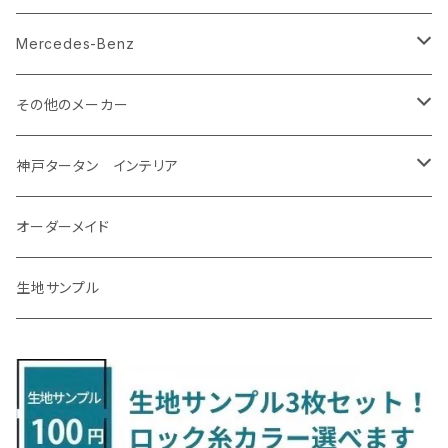
R2/12～ E13
R5/4～ GU系
R4/9～ 30系
H16/10～R4/8 Y50/Y51
H1/9～ NA/NB/NC/ND系
H29/2～31/4 Y12系
H26/12～R2/7 GM系
クラウンスポーツ
マーチ
ジェイド
H12/5～H28/8 20/30系
R5/12〜 4人乗 TAWH15W
H25/12～R4/7 T32
H27/4～H30/3 YAM
R4/9～ KH系
H27/9～R5/6 LA250/260S
H26/12～R3/12 HA36
H26/2～ B11A/B30系/BA系
H23/12～28/8 RM1/4
アイシス
ＬＳ４６０
エルグランド
クロストレック
ＭＡＺＤＡ２
グランマックスカーゴ
アルトラパン/アルトラパンショコラ
ｅｋスペースカスタム/ｅｋクロススペース
CR-Z
アップ
Mercedes-Benz
R5/11～ AZSH36
H14/3～R4/12 K12/K13
H27/2～R2/7 FR4・FR5
クラウン・マジェスタ
モコ
シビック
H31/4～R7/12 50系
R6/5～ 6人乗 TAWH15W
R4/7～ T33
R3/12～ HA37/97S
H30/8～R4/12 RW1/2・RT5/6 5人乗り
H24/6～H29/12 10系
H18/9～H29/10
H22/8～R8/7 E52
R4/9～ GU系
R1/9～ DJ系
R2/9～ S403/413V
H20/11～ HE22/33S
H26/2～ B11A/B30系
H22/2～29/1 ZF1・ZF2
H24/10～R3/3 AA系
アクア
ＬＳ６００ｈ
オーラ
サンバーバン/ディアス
ＭＡＺＤＡ３
グランマックストラック
アルトラパンLC
ｅｋワゴン
NBOX/NBOXカスタム
アルテオン
Ａクラス
その他のメーカー
R7/12～ 60系
R8/2～ RS5/6
H16/7～H30/4 180/200/210系
H23/2～H28/5 MG33S
H29/9～R3/6 FC/FK系
グランエース
ラティオ
シビック タイプアール
R8/7～ E53
H23/12～R3/7 NHP10
H19/5～H29/10
R3/8～ E13
H11/2～H24/2 TV系
R1/5～ BP系
R2/9～ S403/413P
R4/6～ HE33S
H25/6～ B11W/B30系
H23/12～H29/9 JF1/2
H29/10～ ３HD系
H24/11～30/10
アベンシス
ＬＳ５００/ＬＳ５００ｈ
ＮＶ３５０キャラバン
サンバートラック
ＭＡＺＤＡ６
コペン
イグニス
ｅｋカスタム/ｅｋクロス
NBOXプラス/NBOXプラスカスタム
ゴルフ
Ｂクラス
MINI
神戸タータン インテリア
R3/9～ FL1・FL4
R1/12～ GDH303W
H24/10～H28/12 N17
R4/9～ FL5
コペン
ラフェスタ
シャトル
R3/7～ MXPK系
H24/4～R4/1 S3系
H29/9～R5/10 JF3/4
H30/10～
H23/9～H30/4 270系
H29/10～
H24/6～ E26 3人乗
H24/2～H26/9 S200系
R1/8～ GJ系
H14/6～ L880/LA400K
H28/2～ FF21S
H25/6～H31/3 ｅｋカスタム
H24/7～H29/8 JF1/2
H25/4～R3/4 AU系
H24/4～R1/6
MINIクロスオーバー
アリオン
ＬＸ
キューブ
シフォン
ＭＸ－３０
タフト
エスクード
ekクロスEV
NBOXスラッシュ
シャラン
Ｃクラス
ラグマット
オーダーメイド
R4/1～ S7系
R5/10～ JF5/6
R1/12～ LA400A
H23/6～H30/3 CWEAWN
H27/5～R4/11 GK/GP系
サイ（ＳＡＩ）
リーフ
スーパーONE
H24/6～ E26 5・6人乗
H26/9～ S500系
H31/3～ ｅｋクロス
R3/6～ CDD系
H23/10～R3/3 260系
H27/9～R3/10 URJ201W
H14/10～R2/3 Z11・Z12
H28/12～R1/7 LA600/610
R2/10～ DREJ3P
R2/6～ LA900/910S
H17/5～H27/10 TA/TD系
R4/6～ B5AW
H26/12～R2/2 JF1/2
H23/2～ 7N系
H26/7～R4/2
ラグマットセカンド（L）
アルファード/ヴェルファイアＨＶ
ＮＸ
キックス
ジャスティ
アクセラ/アクセラ・スポーツ
タント
エブリィ
アイミーブ
NBOXジョイ
Tクロス
ＣＬＡクラス
生地サンプル
H24/6〜 E26 9人乗
R4/1～ ゴルフGTI/R
H23/11～ AZK10
H22/12～H29/10 ZE0
R8/5～ JG6
サクシード
ルークス
ステップワゴン/スパーダ
R4/1～ VJA310W
R3/1～ EVモデル
H27/10～ YD/YE系
H28/3～R3/6
ラグマットサード（M）
H20/5～H27/1 20系
H26/7～R3/7 10系
H20/10～H24/8 H59A
H28/11～ M900系
H21/6～R1/5 BL/BM系
H25/10～R1/7 LA600/610S
H17/9～ DA64/DA17
H22/4～R3/2 HA/HD系
R6/9～ JF5/6
R1/11～ C1DKR
H25/7～31/8
ウィッシュ
ＲＣ
グロリア
ステラ
アテンザセダン/アテンザワゴン
トール
キャリイトラック
アウトランダー
N-ONE
Tロック
ＣＬＡクラスシューティングブレーク
H16/4～28/1 １T系 トゥラン
H29/10～R7/10 ZE1
ラグマットミニ（S）
H24/4～ 50系後期/160系
R2/3～ B40系/BB系
H27/4～R4/5 RP1/2/3/4/5
シエンタ
ストリーム
H27/1～R5/6 30系
R3/11～ 20系
R2/6~R8/6 15系(e-POWER)
R1/7～ LA650/660
H24/4～29/10 20系
H26/10～
H11/6～H16/10 Y34
H23/5～ LA100系
H24/11～R1/8 GJ系
H28/11～ M900系
H13/9～ DA系
H24/10～R2/12 GF系
H24/11～R2/3 JG1・JG2
R2/7～ A1D系
H27/6～R1/8
ヴィッツ
ＲＸ
サクラ
ソルテラ
キャロル
ハイゼット・キャディー
クロスビー(XBEE)
アウトランダーＰＨＥＶ
N-ONE e:
ティグアン
ＣＬＳクラス