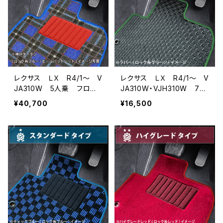
レクサス ＬＸ R4/1〜 V
レクサス ＬＸ R4/1〜 V
JA310W 5人乗 フロア
JA310W・VJH310W 7人
マット一式 カーマット 神
乗 フロアマット一式 カ
¥40,700
¥16,500
戸タータン 特別受注生産
ーマット 防水 ラバータ
品
イプ