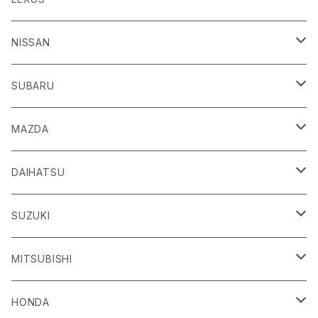
H24/4～R3/8 ZN6
GR86
ＣＴ
NISSAN
R3/10～ ZN8
H23/1～R4/11
ｂＢ
ＥＳ
ＡＤ
SUBARU
H17/12～H28/8 20系
H30/10～
H18/12～ Y12
ｂZ４X
ＧＳ
ＧＴ－Ｒ
ＢＲＺ
MAZDA
R4/5~ XEAM10/11/15・YEAM15
H24/1～R2/7
H19/12～ R35
H24/3～R3/8 ZC6
Ｃ-ＨＲ
ＨＳ
ＮＴ１００クリッパートラック
ＷＲＸ Ｓ４/ＳＴＩ
ＣＸ－３
DAIHATSU
R3/8～ ZD8
H28/12~ 10/50系
H21/7～H30/3
H25/12～ DR16T
H26/8～R3/3 VA系
H27/2～ DK系
ＦＪクルーザー
ＩＳ
ＮV１００クリッパーバン/リオ
ＸＶ/ＸＶハイブリット
ＣＸ－５
アトレー
SUZUKI
H22/12～H30/1 GSJ15W
H25/5～
H25/12～H27/3 DR64
H25/6～H29/4 GPE
H24/2～H29/2 KE系
H17/5～ S300/S700系
ＩＱ（アイキュー）
ＬＢＸ
アリア
インプレッサ /G4/スポーツ
ＣＸ－８
アルティス
eビターラ
MITSUBISHI
H27/3～ DR17
H24/10～R5/4 GP/GT（XV)
H29/2～R8/5 KF系
H20/11～H28/3 J10
R5/11〜 MAYH10/15
R4/1～ FEO
H23/12～R5/4 GP/GT系
H29/12～ KG系
H24/5～ 50/70系
R8/1～ PA2AS/PB3AS
JPN TAXI（ジャパンタクシー）
ＬＣ
ウイングロード
エクシーガ
ＣＸ－３０
ウェイク
ＳＸ４ Ｓクロス
ＲＶＲ
HONDA