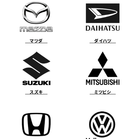
マツダ
ダイハツ
スズキ
ミツビシ