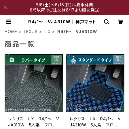
8/8(土)～8/16(日)は夏季休業
8/5以降のご注文は8/17より順次発送
R4/1～ VJA310W | 神戸マット工
房
HOME
LEXUS
ＬＸ
R4/1～ VJA310W
商品一覧
レクサス ＬＸ R4/1〜 V
レクサス ＬＸ R4/1〜 V
JA310W 5人乗 フロア
JA310W 5人乗 フロア