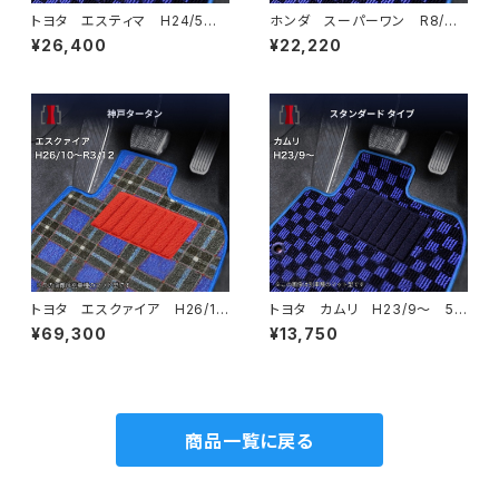
トヨタ エスティマ H24/5〜R
ホンダ スーパーワン R8/
1/10（後期） 50系 フロアマッ
5〜 JG6 ラゲッジマット・ア
¥26,400
¥22,220
ト一式 カーマット スタンダー
ンドマット付 フロアマット一
ドタイプ
式 カーマット スタンダードタ
イプ スーパーONE Super-O
NE jg6
トヨタ エスクァイア H26/1
トヨタ カムリ H23/9〜 5
0〜R3/12 80系 フロアマッ
0/70系 フロアマット一式 カ
¥69,300
¥13,750
ト一式 カーマット 神戸タータ
ーマット スタンダードタイプ
ン 特別受注生産品
商品一覧に戻る