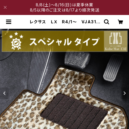
8/8(土)～8/16(日)は夏季休業
8/5以降のご注文は8/17より順次発送
レクサス ＬＸ R4/1〜 VJA310
W 5人乗 フロアマット一式 カー
マット スペシャルタイプ | 神戸マッ
ト工房