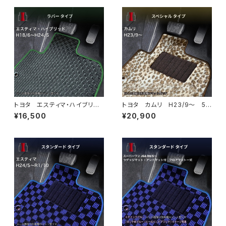
トヨタ エスティマ・ハイブリッ
トヨタ カムリ H23/9〜 5
ド H18/6〜H24/5（前期） 2
0/70系 フロアマット一式 カ
¥16,500
¥20,900
0系 フロアマット一式 カーマ
ーマット スペシャルタイプ
ット 防水 ラバータイプ