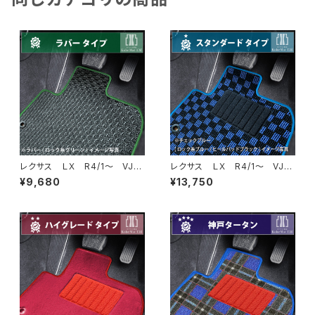
レクサス ＬＸ R4/1〜 VJA
レクサス ＬＸ R4/1〜 VJA
310W 5人乗 フロアマット一
310W 5人乗 フロアマット一
¥9,680
¥13,750
式 カーマット 防水 ラバー
式 カーマット スタンダードタ
タイプ
イプ