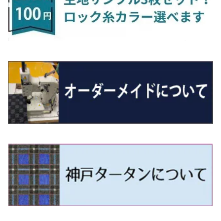
H24/4～29/10 20系
H26/10～
H11/6～H16/10 Y34
H23/5～ LA100系
H24/11～R1/8 GJ系
H28/11～ M900系
H13/9～ DA系
H24/10～R2/12 GF系
H24/11～R2/3 JG1・JG2
R2/7～ A1D系
H27/6～R1/8
ヴィッツ
ＲＸ
サクラ
ソルテラ
キャロル
ハイゼット・キャディー
クロスビー(XBEE)
アウトランダーＰＨＥＶ
N-ONE e:
ティグアン
ＣＬＳクラス
R5/6～ 40系
R8/6～ 16系
R2/11～ JG3・JG4
H22/12～R2/3 130系
H27/10～R4/7 20系5人乗
R4/5～ B6AW
R4/5~ XEAM10X・YEAM15X
H27/1～ HB36/37/97S
H28/6～R3/9 LA700V
H29/12～R7/10 MN71S
H25/1～ GG/GN系 5人乗
R7/9~ JG5
H20/9～H29/1 5NC系
H30/6～
ヴォクシー
ＵＸ
シーマ
ディアスワゴン
キャロルエコ
ハイゼット・カーゴ
ジムニー
エクリプスクロス/エクリプスクロスPHEV
N-VAN
トゥアレグ
Ｅクラス
R01/8～R4/7 20系6人乗
R7/10～ MND1S
H25/1～ GN0W 7人乗
H29/1～ 5NC/5ND系
H26/1～R4/1 80系
H30/11～
H13/1～R4/8 F50・Y51
H21/9～R2/4 S300系
H24/11～H27/1 HB35S
H16/12～ S300/S700系
H3/6～ JA/JB系
H30/3～ GK/GL系
H30/7～ JJ1・JJ2
H15/9～H30/4 7L/7P系
H28/7～
エスクァイア
シルビア
トレジア
スクラム
ハイゼット・トラック
ジムニーノマド
タウンボックス
N-VAN e:
パサート
ＧＬＡクラス
H29/12～R4/7 20系7人乗
R4/1～ 90系
H26/10～R3/12 80系
H3/1～H11/1 S13・S14
H22/11～H28/3 120系
H17/9～ DG64/DG17
H11/1～ S200/S500系
R7/4～ JC74W
H26/2～ DS17/64W
R6/10~ JJ3
H23/5～H27/7 3CCAX
H26/5～R2/6
エスティマ
シルフィ
フォレスター
スクラムトラック
ブーン
ジムニーワイド/ジムニーシエラ
ディグニティ
N‐WGN/N‐WGNカスタム
ザ・ビートル
ＧＬＥクラス
R4/11～ 10系
H11/1～H14/11 S15
H27/7～ 3CC/3CD系
H18/1～H24/5（前期）
H24/12～R3/10 TB17
H14/2～ SG/SH/SJ/SK系
H25/9～ DG16T
H28/4～R5/12 M700系
H10/1～H14/1 JB33/43W
H24/7～H29/1 BHGY51
H25/11～ JH1・JH2・JH3・JH4
H24/4～R3/4 16C系
R1/6～
エスティマ・ハイブリッド
ジューク
プレオ
デミオ
ミラ
スイフト/スイフトスポーツ
デリカＤ：２
S660
ポロ
Ｓクラス
H24/5～R1/10（後期）
H14/1～ JB43/74W
H18/6～H24/5（前期）
H22/6～R2/6 F15
H22/4～H30/3 L275/285
H19/7～R1/7 DE/DJ系
H18/12～ L275/285
H22/9～ スイフト
H23/3～ MB系
H27/4～R3/12 JW5
H21/10～H30/3 6RC系
H25/10～R3/10
オーリス
スカイライン
プレオプラス
ビアンテ
ミラ・イース
スペーシア/スペーシアカスタム/スペーシアギア
デリカＤ：３
WR-V
Ｖクラス
H24/5～R1/10（後期）
H23/12～
H30/3～ AW系
H24/8～H30/3 180系
H13/6～H18/11 V35
H24/12～H29/5 LA300/310
H20/7～30/3 CC系
H23/9～ LA300系
H25/3～R5/11
H23/10～H31/4 BM20 7人乗
R6/3～ DG5
H27/4～
カムリ
スカイライン・クロスオーバー
レヴォーグ
ファミリア バン
ミラ・ココア
スペーシアベース
デリカＤ：５
ZR-V
H18/11～H26/4 V36
H29/5～ LA350/360
H30/12～R5/11
H23/10～H31/4 BM20 5人乗
H23/9～ 50/70系
H21/7～H28/6 J50
H26/6～ VM/VN系
H29/2～H30/6 後期 Y12系
H21/8～H30/3 L675/685
R4/8～ MK33V
H19/1～ CV系
R5/4～ RZ系
カローラ・アクシオ（セダン）
セドリック
レガシィB4
フレア
ミラ・トコット
ソリオ/ソリオバンディット
デリカミニ
アクティ バン/トラック