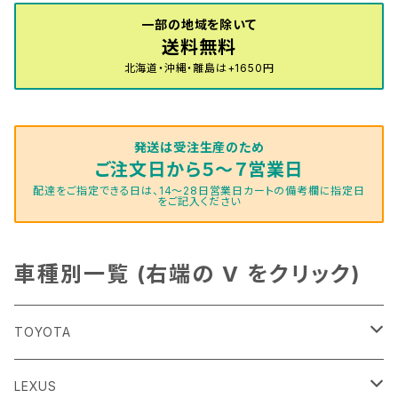
一部の地域を除いて
送料無料
北海道・沖縄・離島は+1650円
発送は受注生産のため
ご注文日から５～７営業日
配達をご指定できる日は、14～28日営業日カートの備考欄に指定日
をご記入ください
車種別一覧 (右端の V をクリック)
TOYOTA
86
LEXUS