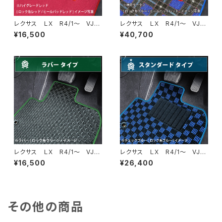
レクサス ＬＸ R4/1〜 VJA
レクサス ＬＸ R4/1〜 VJA
310W 5人乗 フロアマット一
310W 5人乗 フロアマット一
¥16,500
¥40,700
式 カーマット ハイグレードタ
式 カーマット 神戸タータ
イプ
ン 特別受注生産品
レクサス ＬＸ R4/1〜 VJA
レクサス ＬＸ R4/1〜 VJA
310W・VJH310W 7人乗 フ
310W・VJH310W 7人乗 フ
¥16,500
¥26,400
ロアマット一式 カーマット 防
ロアマット一式 カーマット ス
水 ラバータイプ
タンダードタイプ
その他の商品