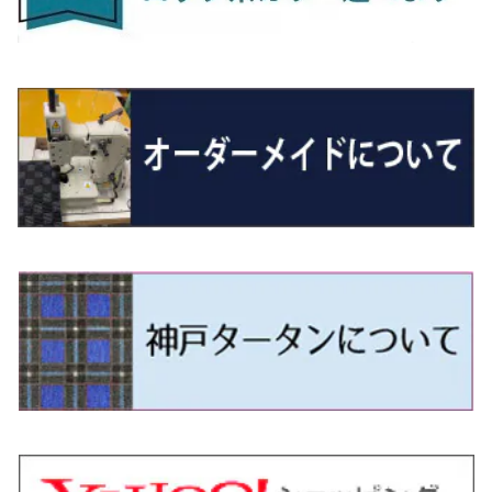
R7/10～ ZE2
R4/5～ RP6/7/8
R5/6～ 40系
R8/6～ 16系
H15/9～ 6・7人乗
H18/7~H26/5 7人乗 RN6/7/8/9
スープラ
バモス
R2/11～ JG3・JG4
H22/12～R2/3 130系
H27/10～R4/7 20系5人乗
R4/5～ B6AW
R4/5~ XEAM10X・YEAM15X
H27/1～ HB36/37/97S
H28/6～R3/9 LA700V
H29/12～R7/10 MN71S
H25/1～ GG/GN系 5人乗
R7/9~ JG5
H20/9～H29/1 5NC系
H30/6～
ヴォクシー
ＵＸ
シーマ
ディアスワゴン
キャロルエコ
ハイゼット・カーゴ
ジムニー
エクリプスクロス/エクリプスクロスPHEV
N-VAN
トゥアレグ
Ｅクラス
H27/7～ 5人乗
H21/6~H24/4 5人乗 RN6/8
R1/5～ ＤＢ系
H11/6～H30/5 HM1・HM2
スペイド
バモス ホビオ
R01/8～R4/7 20系6人乗
R7/10～ MND1S
H25/1～ GN0W 7人乗
H29/1～ 5NC/5ND系
H26/1～R4/1 80系
H30/11～
H13/1～R4/8 F50・Y51
H21/9～R2/4 S300系
H24/11～H27/1 HB35S
H16/12～ S300/S700系
H3/6～ JA/JB系
H30/3～ GK/GL系
H30/7～ JJ1・JJ2
H15/9～H30/4 7L/7P系
H28/7～
エスクァイア
シルビア
トレジア
スクラム
ハイゼット・トラック
ジムニーノマド
タウンボックス
N-VAN e:
パサート
ＧＬＡクラス
H24/4~H26/5 6人乗 RN6/7/8/9
H29/12～R4/7 20系7人乗
H24/7～R2/12 140系
H15/4～Ｈ30/5 HM3・HM4
センチュリー
フィット/フィットハイブリッド
R4/1～ 90系
H26/10～R3/12 80系
H3/1～H11/1 S13・S14
H22/11～H28/3 120系
H17/9～ DG64/DG17
H11/1～ S200/S500系
R7/4～ JC74W
H26/2～ DS17/64W
R6/10~ JJ3
H23/5～H27/7 3CCAX
H26/5～R2/6
エスティマ
シルフィ
フォレスター
スクラムトラック
ブーン
ジムニーワイド/ジムニーシエラ
ディグニティ
N‐WGN/N‐WGNカスタム
ザ・ビートル
ＧＬＥクラス
R4/11～ 10系
H9/4～R5/9 50/60系
H25/9～R2/2 GK/GP系
タウンエース・トラック
フリード/フリードハイブリッド
H11/1～H14/11 S15
H27/7～ 3CC/3CD系
H18/1～H24/5（前期）
H24/12～R3/10 TB17
H14/2～ SG/SH/SJ/SK系
H25/9～ DG16T
H28/4～R5/12 M700系
H10/1～H14/1 JB33/43W
H24/7～H29/1 BHGY51
H25/11～ JH1・JH2・JH3・JH4
H24/4～R3/4 16C系
R1/6～
エスティマ・ハイブリッド
ジューク
プレオ
デミオ
ミラ
スイフト/スイフトスポーツ
デリカＤ：２
S660
ポロ
Ｓクラス
R2/2～ GR/GS系
H20/2～ 400系
H23/10～H28/9 GB3/4・GP3
タウンエース・バン
フリードスパイク/フリードスパイクHV
H24/5～R1/10（後期）
H14/1～ JB43/74W
H18/6～H24/5（前期）
H22/6～R2/6 F15
H22/4～H30/3 L275/285
H19/7～R1/7 DE/DJ系
H18/12～ L275/285
H22/9～ スイフト
H23/3～ MB系
H27/4～R3/12 JW5
H21/10～H30/3 6RC系
H25/10～R3/10
オーリス
スカイライン
プレオプラス
ビアンテ
ミラ・イース
スペーシア/スペーシアカスタム/スペーシアギア
デリカＤ：３
WR-V
Ｖクラス
H28/9～R6/6 GB5/6/7/8
H20/2～ 400系
H22/7～H28/9 GB3/4
タンク
フリード+（プラス）/+ハイブリッド
H24/5～R1/10（後期）
H23/12～
H30/3～ AW系
H24/8～H30/3 180系
H13/6～H18/11 V35
H24/12～H29/5 LA300/310
H20/7～30/3 CC系
H23/9～ LA300系
H25/3～R5/11
H23/10～H31/4 BM20 7人乗
R6/3～ DG5
H27/4～
カムリ
スカイライン・クロスオーバー
レヴォーグ
ファミリア バン
ミラ・ココア
スペーシアベース
デリカＤ：５
ZR-V
R6/6～ 5人乗 GT2/4/6/8
H28/11～R2/9 M900A・M910A
H28/9～R6/6 GB5/6/7/8
ノア
プレリュード
H18/11～H26/4 V36
H29/5～ LA350/360
H30/12～R5/11
H23/10～H31/4 BM20 5人乗
H23/9～ 50/70系
H21/7～H28/6 J50
H26/6～ VM/VN系
H29/2～H30/6 後期 Y12系
H21/8～H30/3 L675/685
R4/8～ MK33V
H19/1～ CV系
R5/4～ RZ系
カローラ・アクシオ（セダン）
セドリック
レガシィB4
フレア
ミラ・トコット
ソリオ/ソリオバンディット
デリカミニ
アクティ バン/トラック
R6/6～ 6人乗 GT1/2/3/4/5/6/7/8
H26/2～ V37
R5/11～ MK54S・MK94S
H26/1～R4/1 80系
R7/9～ BF1
ハイエースバン／レジアスエースバン
レジェンド
H30/6～ 160系
H24/5～ 160系
H11/6～H16/10 Y34
H15/6～R2/8 BN/BM/BL系
H24/10～ MJ系
H30/6～ LA550/560S
H23/1～H27/8 MA15S
R5/5～ B30系/BA系
H11/6～H30/7 バン HH5・HH6