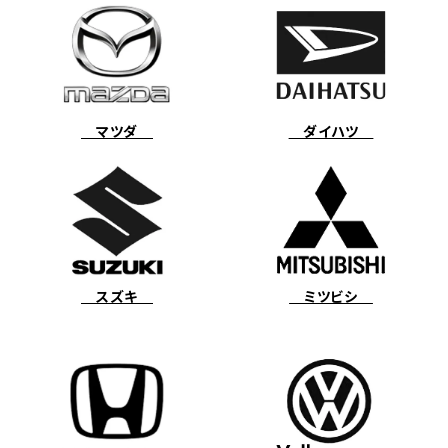
マツダ
ダイハツ
スズキ
ミツビシ