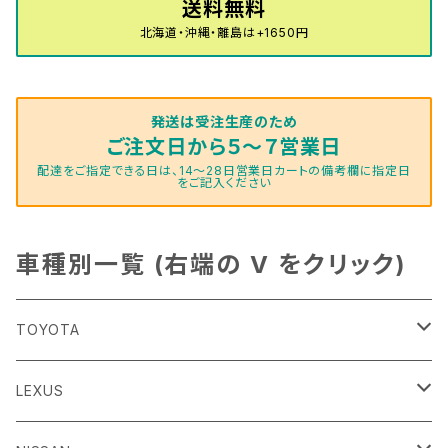
H16/4～28/1 １T系 トゥラン
送料無料
ラグマットミニ（S）
H27/1～R5/6 30系
R3/11～ 20系
R2/6~R8/6 15系(e-POWER)
R1/7～ LA650/660
H24/4～29/10 20系
H26/10～
H11/6～H16/10 Y34
H23/5～ LA100系
H24/11～R1/8 GJ系
H28/11～ M900系
H13/9～ DA系
H24/10～R2/12 GF系
H24/11～R2/3 JG1・JG2
R2/7～ A1D系
H27/6～R1/8
ヴィッツ
ＲＸ
サクラ
ソルテラ
キャロル
ハイゼット・キャディー
クロスビー(XBEE)
アウトランダーＰＨＥＶ
N-ONE e:
ティグアン
ＣＬＳクラス
北海道・沖縄・離島は+1650円
R5/6～ 40系
R8/6～ 16系
R2/11～ JG3・JG4
H22/12～R2/3 130系
H27/10～R4/7 20系5人乗
R4/5～ B6AW
R4/5~ XEAM10X・YEAM15X
H27/1～ HB36/37/97S
H28/6～R3/9 LA700V
H29/12～R7/10 MN71S
H25/1～ GG/GN系 5人乗
R7/9~ JG5
H20/9～H29/1 5NC系
H30/6～
ヴォクシー
ＵＸ
シーマ
ディアスワゴン
キャロルエコ
ハイゼット・カーゴ
ジムニー
エクリプスクロス/エクリプスクロスPHEV
N-VAN
トゥアレグ
Ｅクラス
発送は受注生産のため
R01/8～R4/7 20系6人乗
R7/10～ MND1S
H25/1～ GN0W 7人乗
H29/1～ 5NC/5ND系
H26/1～R4/1 80系
H30/11～
H13/1～R4/8 F50・Y51
H21/9～R2/4 S300系
H24/11～H27/1 HB35S
H16/12～ S300/S700系
H3/6～ JA/JB系
H30/3～ GK/GL系
H30/7～ JJ1・JJ2
H15/9～H30/4 7L/7P系
H28/7～
エスクァイア
シルビア
トレジア
スクラム
ハイゼット・トラック
ジムニーノマド
タウンボックス
N-VAN e:
パサート
ＧＬＡクラス
ご注文日から５～７営業日
配達をご指定できる日は、14～28日営業日カートの備考欄に指定日
をご記入ください
H29/12～R4/7 20系7人乗
R4/1～ 90系
H26/10～R3/12 80系
H3/1～H11/1 S13・S14
H22/11～H28/3 120系
H17/9～ DG64/DG17
H11/1～ S200/S500系
R7/4～ JC74W
H26/2～ DS17/64W
R6/10~ JJ3
H23/5～H27/7 3CCAX
H26/5～R2/6
エスティマ
シルフィ
フォレスター
スクラムトラック
ブーン
ジムニーワイド/ジムニーシエラ
ディグニティ
N‐WGN/N‐WGNカスタム
ザ・ビートル
ＧＬＥクラス
R4/11～ 10系
H11/1～H14/11 S15
H27/7～ 3CC/3CD系
H18/1～H24/5（前期）
H24/12～R3/10 TB17
H14/2～ SG/SH/SJ/SK系
H25/9～ DG16T
H28/4～R5/12 M700系
H10/1～H14/1 JB33/43W
H24/7～H29/1 BHGY51
H25/11～ JH1・JH2・JH3・JH4
H24/4～R3/4 16C系
R1/6～
車種別一覧 (右端の V をクリック)
エスティマ・ハイブリッド
ジューク
プレオ
デミオ
ミラ
スイフト/スイフトスポーツ
デリカＤ：２
S660
ポロ
Ｓクラス
H24/5～R1/10（後期）
H14/1～ JB43/74W
H18/6～H24/5（前期）
H22/6～R2/6 F15
H22/4～H30/3 L275/285
H19/7～R1/7 DE/DJ系
H18/12～ L275/285
H22/9～ スイフト
H23/3～ MB系
H27/4～R3/12 JW5
H21/10～H30/3 6RC系
H25/10～R3/10
オーリス
スカイライン
プレオプラス
ビアンテ
ミラ・イース
スペーシア/スペーシアカスタム/スペーシアギア
デリカＤ：３
WR-V
Ｖクラス
TOYOTA
H24/5～R1/10（後期）
H23/12～
H30/3～ AW系
H24/8～H30/3 180系
H13/6～H18/11 V35
H24/12～H29/5 LA300/310
H20/7～30/3 CC系
H23/9～ LA300系
H25/3～R5/11
H23/10～H31/4 BM20 7人乗
R6/3～ DG5
H27/4～
カムリ
スカイライン・クロスオーバー
レヴォーグ
ファミリア バン
ミラ・ココア
スペーシアベース
デリカＤ：５
ZR-V
86
LEXUS
H18/11～H26/4 V36
H29/5～ LA350/360
H30/12～R5/11
H23/10～H31/4 BM20 5人乗
H23/9～ 50/70系
H21/7～H28/6 J50
H26/6～ VM/VN系
H29/2～H30/6 後期 Y12系
H21/8～H30/3 L675/685
R4/8～ MK33V
H19/1～ CV系
R5/4～ RZ系
カローラ・アクシオ（セダン）
セドリック
レガシィB4
フレア
ミラ・トコット
ソリオ/ソリオバンディット
デリカミニ
アクティ バン/トラック
H24/4～R3/8 ZN6