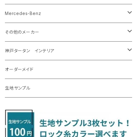
R2/12～ E13
R5/4～ GU系
R4/9～ 30系
H16/10～R4/8 Y50/Y51
H1/9～ NA/NB/NC/ND系
H29/2～31/4 Y12系
H26/12～R2/7 GM系
クラウンスポーツ
マーチ
ジェイド
H12/5～H28/8 20/30系
R5/12〜 4人乗 TAWH15W
H25/12～R4/7 T32
H27/4～H30/3 YAM
R4/9～ KH系
H27/9～R5/6 LA250/260S
H26/12～R3/12 HA36
H26/2～ B11A/B30系/BA系
H23/12～28/8 RM1/4
アイシス
ＬＳ４６０
エルグランド
クロストレック
ＭＡＺＤＡ２
グランマックスカーゴ
アルトラパン/アルトラパンショコラ
ｅｋスペースカスタム/ｅｋクロススペース
CR-Z
アップ
Mercedes-Benz
R5/11～ AZSH36
H14/3～R4/12 K12/K13
H27/2～R2/7 FR4・FR5
クラウン・マジェスタ
モコ
シビック
H31/4～R7/12 50系
R6/5～ 6人乗 TAWH15W
R4/7～ T33
R3/12～ HA37/97S
H30/8～R4/12 RW1/2・RT5/6 5人乗り
H24/6～H29/12 10系
H18/9～H29/10
H22/8～R8/7 E52
R4/9～ GU系
R1/9～ DJ系
R2/9～ S403/413V
H20/11～ HE22/33S
H26/2～ B11A/B30系
H22/2～29/1 ZF1・ZF2
H24/10～R3/3 AA系
アクア
ＬＳ６００ｈ
オーラ
サンバーバン/ディアス
ＭＡＺＤＡ３
グランマックストラック
アルトラパンLC
ｅｋワゴン
NBOX/NBOXカスタム
アルテオン
Ａクラス
その他のメーカー
R7/12～ 60系
R8/2～ RS5/6
H16/7～H30/4 180/200/210系
H23/2～H28/5 MG33S
H29/9～R3/6 FC/FK系
グランエース
ラティオ
シビック タイプアール
R8/7～ E53
H23/12～R3/7 NHP10
H19/5～H29/10
R3/8～ E13
H11/2～H24/2 TV系
R1/5～ BP系
R2/9～ S403/413P
R4/6～ HE33S
H25/6～ B11W/B30系
H23/12～H29/9 JF1/2
H29/10～ ３HD系
H24/11～30/10
アベンシス
ＬＳ５００/ＬＳ５００ｈ
ＮＶ３５０キャラバン
サンバートラック
ＭＡＺＤＡ６
コペン
イグニス
ｅｋカスタム/ｅｋクロス
NBOXプラス/NBOXプラスカスタム
ゴルフ
Ｂクラス
MINI
神戸タータン インテリア
R3/9～ FL1・FL4
R1/12～ GDH303W
H24/10～H28/12 N17
R4/9～ FL5
コペン
ラフェスタ
シャトル
R3/7～ MXPK系
H24/4～R4/1 S3系
H29/9～R5/10 JF3/4
H30/10～
H23/9～H30/4 270系
H29/10～
H24/6～ E26 3人乗
H24/2～H26/9 S200系
R1/8～ GJ系
H14/6～ L880/LA400K
H28/2～ FF21S
H25/6～H31/3 ｅｋカスタム
H24/7～H29/8 JF1/2
H25/4～R3/4 AU系
H24/4～R1/6
MINIクロスオーバー
アリオン
ＬＸ
キューブ
シフォン
ＭＸ－３０
タフト
エスクード
ekクロスEV
NBOXスラッシュ
シャラン
Ｃクラス
ラグマット
オーダーメイド
R4/1～ S7系
R5/10～ JF5/6
R1/12～ LA400A
H23/6～H30/3 CWEAWN
H27/5～R4/11 GK/GP系
サイ（ＳＡＩ）
リーフ
スーパーONE
H24/6～ E26 5・6人乗
H26/9～ S500系
H31/3～ ｅｋクロス
R3/6～ CDD系
H23/10～R3/3 260系
H27/9～R3/10 URJ201W
H14/10～R2/3 Z11・Z12
H28/12～R1/7 LA600/610
R2/10～ DREJ3P
R2/6～ LA900/910S
H17/5～H27/10 TA/TD系
R4/6～ B5AW
H26/12～R2/2 JF1/2
H23/2～ 7N系
H26/7～R4/2
ラグマットセカンド（L）
アルファード/ヴェルファイアＨＶ
ＮＸ
キックス
ジャスティ
アクセラ/アクセラ・スポーツ
タント
エブリィ
アイミーブ
NBOXジョイ
Tクロス
ＣＬＡクラス
生地サンプル
H24/6〜 E26 9人乗
R4/1～ ゴルフGTI/R
H23/11～ AZK10
H22/12～H29/10 ZE0
R8/5～ JG6
サクシード
ルークス
ステップワゴン/スパーダ
R4/1～ VJA310W
R3/1～ EVモデル
H27/10～ YD/YE系
H28/3～R3/6
ラグマットサード（M）
H20/5～H27/1 20系
H26/7～R3/7 10系
H20/10～H24/8 H59A
H28/11～ M900系
H21/6～R1/5 BL/BM系
H25/10～R1/7 LA600/610S
H17/9～ DA64/DA17
H22/4～R3/2 HA/HD系
R6/9～ JF5/6
R1/11～ C1DKR
H25/7～31/8
ウィッシュ
ＲＣ
グロリア
ステラ
アテンザセダン/アテンザワゴン
トール
キャリイトラック
アウトランダー
N-ONE
Tロック
ＣＬＡクラスシューティングブレーク
H16/4～28/1 １T系 トゥラン
H29/10～R7/10 ZE1
ラグマットミニ（S）
H24/4～ 50系後期/160系
R2/3～ B40系/BB系
H27/4～R4/5 RP1/2/3/4/5
シエンタ
ストリーム
H27/1～R5/6 30系
R3/11～ 20系
R2/6~R8/6 15系(e-POWER)
R1/7～ LA650/660
H24/4～29/10 20系
H26/10～
H11/6～H16/10 Y34
H23/5～ LA100系
H24/11～R1/8 GJ系
H28/11～ M900系
H13/9～ DA系
H24/10～R2/12 GF系
H24/11～R2/3 JG1・JG2
R2/7～ A1D系
H27/6～R1/8
ヴィッツ
ＲＸ
サクラ
ソルテラ
キャロル
ハイゼット・キャディー
クロスビー(XBEE)
アウトランダーＰＨＥＶ
N-ONE e:
ティグアン
ＣＬＳクラス