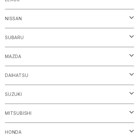
H24/4～R3/8 ZN6
GR86
ＣＴ
NISSAN
R3/10～ ZN8
H23/1～R4/11
ｂＢ
ＥＳ
ＡＤ
SUBARU
H17/12～H28/8 20系
H30/10～
H18/12～ Y12
ｂZ４X
ＧＳ
ＧＴ－Ｒ
ＢＲＺ
MAZDA
R4/5~ XEAM10/11/15・YEAM15
H24/1～R2/7
H19/12～ R35
H24/3～R3/8 ZC6
Ｃ-ＨＲ
ＨＳ
ＮＴ１００クリッパートラック
ＷＲＸ Ｓ４/ＳＴＩ
ＣＸ－３
DAIHATSU
R3/8～ ZD8
H28/12~ 10/50系
H21/7～H30/3
H25/12～ DR16T
H26/8～R3/3 VA系
H27/2～ DK系
ＦＪクルーザー
ＩＳ
ＮV１００クリッパーバン/リオ
ＸＶ/ＸＶハイブリット
ＣＸ－５
アトレー
SUZUKI
H22/12～H30/1 GSJ15W
H25/5～
H25/12～H27/3 DR64
H25/6～H29/4 GPE
H24/2～H29/2 KE系
H17/5～ S300/S700系
ＩＱ（アイキュー）
ＬＢＸ
アリア
インプレッサ /G4/スポーツ
ＣＸ－８
アルティス
eビターラ
MITSUBISHI
H27/3～ DR17
H24/10～R5/4 GP/GT（XV)
H29/2～R8/5 KF系
H20/11～H28/3 J10
R5/11〜 MAYH10/15
R4/1～ FEO
H23/12～R5/4 GP/GT系
H29/12～ KG系
H24/5～ 50/70系
R8/1～ PA2AS/PB3AS
JPN TAXI（ジャパンタクシー）
ＬＣ
ウイングロード
エクシーガ
ＣＸ－３０
ウェイク
ＳＸ４ Ｓクロス
ＲＶＲ
HONDA