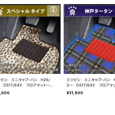
ツビシ ミニキャブ・バン H26/
ミツビシ ミニキャブ・バン H
 DS17/64V フロアマット一
2〜 DS17/64V フロアマ
 カーマット スペシャルタイプ
式 カーマット 神戸タータ
7,600
¥31,900
受注生産品