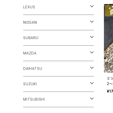
86
LEXUS
H24/4～R3/8 ZN6
GR86
ＣＴ
NISSAN
R3/10～ ZN8
H23/1～R4/11
ｂＢ
ＥＳ
ＡＤ
SUBARU
H17/12～H28/8 20系
H30/10～
H18/12～ Y12
ｂZ４X
ＧＳ
ＧＴ－Ｒ
ＢＲＺ
MAZDA
R4/5~ XEAM10/11/15・YEAM15
H24/1～R2/7
H19/12～ R35
H24/3～R3/8 ZC6
Ｃ-ＨＲ
ＨＳ
ＮＴ１００クリッパートラック
ＷＲＸ Ｓ４/ＳＴＩ
ＣＸ－３
DAIHATSU
ミ
R3/8～ ZD8
H28/12~ 10/50系
H21/7～H30/3
H25/12～ DR16T
H26/8～R3/3 VA系
H27/2～ DK系
2〜
ＦＪクルーザー
ＩＳ
ＮV１００クリッパーバン/リオ
ＸＶ/ＸＶハイブリット
ＣＸ－５
アトレー
SUZUKI
式
¥1
H22/12～H30/1 GSJ15W
H25/5～
H25/12～H27/3 DR64
H25/6～H29/4 GPE
H24/2～H29/2 KE系
H17/5～ S300/S700系
ＩＱ（アイキュー）
ＬＢＸ
アリア
インプレッサ /G4/スポーツ
ＣＸ－８
アルティス
eビターラ
MITSUBISHI
H27/3～ DR17
H24/10～R5/4 GP/GT（XV)
H29/2～R8/5 KF系