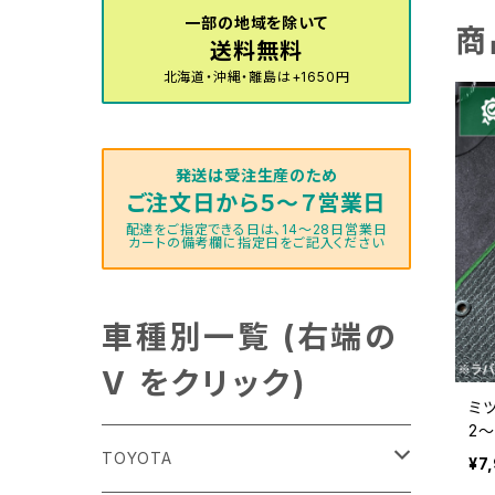
一部の地域を除いて
商
送料無料
北海道・沖縄・離島は+1650円
発送は受注生産のため
ご注文日から５～７営業日
配達をご指定できる日は、14～28日営業日
カートの備考欄に指定日をご記入ください
車種別一覧 (右端の
V をクリック)
ミ
2〜
式
TOYOTA
¥7