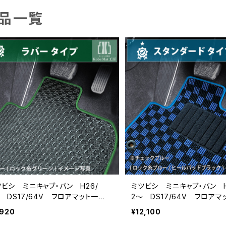
品一覧
ツビシ ミニキャブ・バン H26/
ミツビシ ミニキャブ・バン H
 DS17/64V フロアマット一
2〜 DS17/64V フロアマ
 カーマット 防水 ラバータイプ
式 カーマット スタンダー
,920
¥12,100