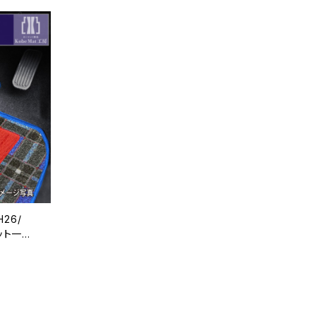
26/
ット一
ン 特別