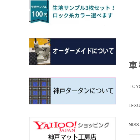
H22/4～R3/2 HA/HD系
アウトランダー
H16/4～28/1 １T系 トゥラン
ラグマットミニ（S）
H27/1～R5/6 30系
R3/11～ 20系
R2/6~R8/6 15系(e-POWER)
R1/7～ LA650/660
H24/4～29/10 20系
H26/10～
H11/6～H16/10 Y34
H23/5～ LA100系
H24/11～R1/8 GJ系
H28/11～ M900系
H13/9～ DA系
H24/11～R2/3 JG1・JG2
R2/7～ A1D系
H27/6～R1/8
ヴィッツ
ＲＸ
サクラ
ソルテラ
キャロル
ハイゼット・キャディー
クロスビー(XBEE)
N-ONE e:
ティグアン
ＣＬＳクラス
H24/10～R2/12 GF系
アウトランダーＰＨＥＶ
R5/6～ 40系
R8/6～ 16系
R2/11～ JG3・JG4
H22/12～R2/3 130系
H27/10～R4/7 20系5人乗
R4/5～ B6AW
R4/5~ XEAM10X・YEAM15X
H27/1～ HB36/37/97S
H28/6～R3/9 LA700V
H29/12～R7/10 MN71S
R7/9~ JG5
H20/9～H29/1 5NC系
H30/6～
ヴォクシー
ＵＸ
シーマ
ディアスワゴン
キャロルエコ
ハイゼット・カーゴ
ジムニー
N-VAN
トゥアレグ
Ｅクラス
H25/1～ GG/GN系 5人乗
エクリプスクロス/エクリプスクロスPH
R01/8～R4/7 20系6人乗
R7/10～ MND1S
H29/1～ 5NC/5ND系
EV
H26/1～R4/1 80系
H30/11～
H13/1～R4/8 F50・Y51
H21/9～R2/4 S300系
H24/11～H27/1 HB35S
H16/12～ S300/S700系
H3/6～ JA/JB系
H30/7～ JJ1・JJ2
H15/9～H30/4 7L/7P系
H28/7～
エスクァイア
シルビア
トレジア
スクラム
ハイゼット・トラック
ジムニーノマド
N-VAN e:
パサート
ＧＬＡクラス
H25/1～ GN0W 7人乗
車
H29/12～R4/7 20系7人乗
H30/3～ GK/GL系
R4/1～ 90系
タウンボックス
H26/10～R3/12 80系
H3/1～H11/1 S13・S14
H22/11～H28/3 120系
H17/9～ DG64/DG17
H11/1～ S200/S500系
R7/4～ JC74W
R6/10~ JJ3
H23/5～H27/7 3CCAX
H26/5～R2/6
エスティマ
シルフィ
フォレスター
スクラムトラック
ブーン
ジムニーワイド/ジムニーシエラ
N‐WGN/N‐WGNカスタム
ザ・ビートル
ＧＬＥクラス
R4/11～ 10系
TOY
H26/2～ DS17/64W
H11/1～H14/11 S15
H27/7～ 3CC/3CD系
ディグニティ
H18/1～H24/5（前期）
H24/12～R3/10 TB17
H14/2～ SG/SH/SJ/SK系
H25/9～ DG16T
H28/4～R5/12 M700系
H10/1～H14/1 JB33/43W
H25/11～ JH1・JH2・JH3・JH4
H24/4～R3/4 16C系
R1/6～
エスティマ・ハイブリッド
ジューク
プレオ
デミオ
ミラ
スイフト/スイフトスポーツ
S660
ポロ
Ｓクラス
86
LEX
H24/7～H29/1 BHGY51
H24/5～R1/10（後期）
H14/1～ JB43/74W
デリカＤ：２
H18/6～H24/5（前期）
H22/6～R2/6 F15
H22/4～H30/3 L275/285
H19/7～R1/7 DE/DJ系
H18/12～ L275/285
H22/9～ スイフト
H27/4～R3/12 JW5
H21/10～H30/3 6RC系
H25/10～R3/10
オーリス
スカイライン
プレオプラス
ビアンテ
ミラ・イース
スペーシア/スペーシアカスタム/スペー
WR-V
Ｖクラス
シアギア
H24/
GR8
ＣＴ
NIS
H23/3～ MB系
H24/5～R1/10（後期）
H23/12～
H30/3～ AW系
デリカＤ：３
H24/8～H30/3 180系
H13/6～H18/11 V35
H24/12～H29/5 LA300/310
H20/7～30/3 CC系
H23/9～ LA300系
R6/3～ DG5
H27/4～
カムリ
スカイライン・クロスオーバー
レヴォーグ
ファミリア バン
ミラ・ココア
ZR-V
H25/3～R5/11
スペーシアベース