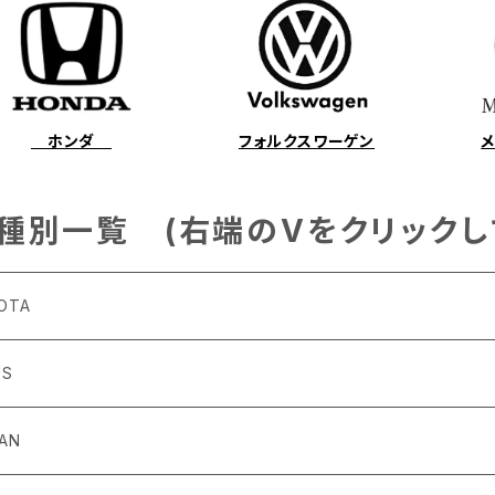
ホンダ
フォルクスワーゲン
種別一覧 (右端のVをクリックし
OTA
US
4～R3/8 ZN6
6
SAN