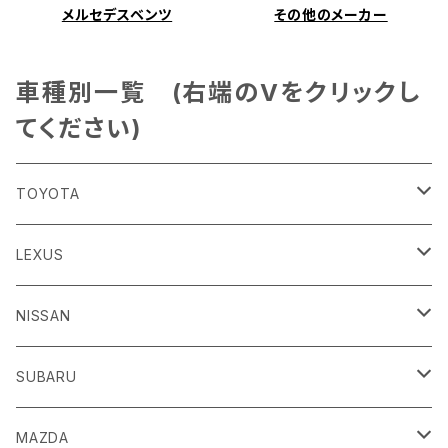
メルセデスベンツ
その他のメーカー
車種別一覧 (右端のVをクリックし
てください)
TOYOTA
86
LEXUS
H24/4～R3/8 ZN6
GR86
ＣＴ
NISSAN
R3/10～ ZN8
H23/1～R4/11
ｂＢ
ＥＳ
ＡＤ
SUBARU
H17/12～H28/8 20系
H30/10～
H18/12～ Y12
ｂZ４X
ＧＳ
ＧＴ－Ｒ
ＢＲＺ
MAZDA