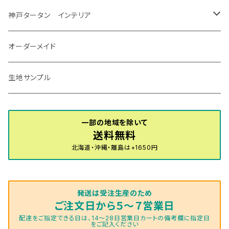
R7/12～ 60系
R8/2～ RS5/6
R8/7～ E53
H23/12～R3/7 NHP10
H19/5～H29/10
R3/8～ E13
H11/2～H24/2 TV系
R1/5～ BP系
R2/9～ S403/413P
R4/6～ HE33S
H25/6～ B11W/B30系
H23/12～H29/9 JF1/2
H29/10～ ３HD系
H24/11～30/10
アベンシス
ＬＳ５００/ＬＳ５００ｈ
ＮＶ３５０キャラバン
サンバートラック
ＭＡＺＤＡ６
コペン
イグニス
ｅｋカスタム/ｅｋクロス
NBOXプラス/NBOXプラスカスタム
ゴルフ
Ｂクラス
MINI
神戸タータン インテリア
R3/7～ MXPK系
H24/4～R4/1 S3系
H29/9～R5/10 JF3/4
H30/10～
H23/9～H30/4 270系
H29/10～
H24/6～ E26 3人乗
H24/2～H26/9 S200系
R1/8～ GJ系
H14/6～ L880/LA400K
H28/2～ FF21S
H25/6～H31/3 ｅｋカスタム
H24/7～H29/8 JF1/2
H25/4～R3/4 AU系
H24/4～R1/6
MINIクロスオーバー
アリオン
ＬＸ
キューブ
シフォン
ＭＸ－３０
タフト
エスクード
ekクロスEV
NBOXスラッシュ
シャラン
Ｃクラス
ラグマット
オーダーメイド
R4/1～ S7系
R5/10～ JF5/6
H24/6～ E26 5・6人乗
H26/9～ S500系
H31/3～ ｅｋクロス
R3/6～ CDD系
H23/10～R3/3 260系
H27/9～R3/10 URJ201W
H14/10～R2/3 Z11・Z12
H28/12～R1/7 LA600/610
R2/10～ DREJ3P
R2/6～ LA900/910S
H17/5～H27/10 TA/TD系
R4/6～ B5AW
H26/12～R2/2 JF1/2
H23/2～ 7N系
H26/7～R4/2
ラグマットセカンド（L）
アルファード/ヴェルファイアＨＶ
ＮＸ
キックス
ジャスティ
アクセラ/アクセラ・スポーツ
タント
エブリィ
アイミーブ
NBOXジョイ
Tクロス
ＣＬＡクラス
生地サンプル
H24/6〜 E26 9人乗
R4/1～ ゴルフGTI/R
R4/1～ VJA310W
R3/1～ EVモデル
H27/10～ YD/YE系
H28/3～R3/6
ラグマットサード（M）
H20/5～H27/1 20系
H26/7～R3/7 10系
H20/10～H24/8 H59A
H28/11～ M900系
H21/6～R1/5 BL/BM系
H25/10～R1/7 LA600/610S
H17/9～ DA64/DA17
H22/4～R3/2 HA/HD系
R6/9～ JF5/6
R1/11～ C1DKR
H25/7～31/8
ウィッシュ
ＲＣ
グロリア
ステラ
アテンザセダン/アテンザワゴン
トール
キャリイトラック
アウトランダー
N-ONE
Tロック
ＣＬＡクラスシューティングブレーク
一部の地域を除いて
H16/4～28/1 １T系 トゥラン
送料無料
ラグマットミニ（S）
H27/1～R5/6 30系
R3/11～ 20系
R2/6~R8/6 15系(e-POWER)
R1/7～ LA650/660
H24/4～29/10 20系
H26/10～
H11/6～H16/10 Y34
H23/5～ LA100系
H24/11～R1/8 GJ系
H28/11～ M900系
H13/9～ DA系
H24/10～R2/12 GF系
H24/11～R2/3 JG1・JG2
R2/7～ A1D系
H27/6～R1/8
ヴィッツ
ＲＸ
サクラ
ソルテラ
キャロル
ハイゼット・キャディー
クロスビー(XBEE)
アウトランダーＰＨＥＶ
N-ONE e:
ティグアン
ＣＬＳクラス
北海道・沖縄・離島は+1650円
R5/6～ 40系
R8/6～ 16系
R2/11～ JG3・JG4
H22/12～R2/3 130系
H27/10～R4/7 20系5人乗
R4/5～ B6AW
R4/5~ XEAM10X・YEAM15X
H27/1～ HB36/37/97S
H28/6～R3/9 LA700V
H29/12～R7/10 MN71S
H25/1～ GG/GN系 5人乗
R7/9~ JG5
H20/9～H29/1 5NC系
H30/6～
ヴォクシー
ＵＸ
シーマ
ディアスワゴン
キャロルエコ
ハイゼット・カーゴ
ジムニー
エクリプスクロス/エクリプスクロスPHEV
N-VAN
トゥアレグ
Ｅクラス
発送は受注生産のため
R01/8～R4/7 20系6人乗
R7/10～ MND1S
H25/1～ GN0W 7人乗
H29/1～ 5NC/5ND系
H26/1～R4/1 80系
H30/11～
H13/1～R4/8 F50・Y51
H21/9～R2/4 S300系
H24/11～H27/1 HB35S
H16/12～ S300/S700系
H3/6～ JA/JB系
H30/3～ GK/GL系
H30/7～ JJ1・JJ2
H15/9～H30/4 7L/7P系
H28/7～
エスクァイア
シルビア
トレジア
スクラム
ハイゼット・トラック
ジムニーノマド
タウンボックス
N-VAN e:
パサート
ＧＬＡクラス
ご注文日から５～７営業日
配達をご指定できる日は、14～28日営業日カートの備考欄に指定日
をご記入ください
H29/12～R4/7 20系7人乗