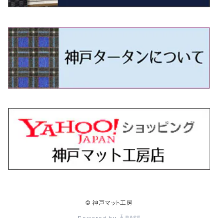
H9/4～R5/9 50/60系
H25/9～R2/2 GK/GP系
タウンエース・トラック
フリード/フリードハイブリッド
H11/1～H14/11 S15
H27/7～ 3CC/3CD系
H18/1～H24/5（前期）
H24/12～R3/10 TB17
H14/2～ SG/SH/SJ/SK系
H25/9～ DG16T
H28/4～R5/12 M700系
H10/1～H14/1 JB33/43W
H24/7～H29/1 BHGY51
H25/11～ JH1・JH2・JH3・JH4
H24/4～R3/4 16C系
R1/6～
エスティマ・ハイブリッド
ジューク
プレオ
デミオ
ミラ
スイフト/スイフトスポーツ
デリカＤ：２
S660
ポロ
Ｓクラス
R2/2～ GR/GS系
H20/2～ 400系
H23/10～H28/9 GB3/4・GP3
タウンエース・バン
フリードスパイク/フリードスパイクHV
H24/5～R1/10（後期）
H14/1～ JB43/74W
H18/6～H24/5（前期）
H22/6～R2/6 F15
H22/4～H30/3 L275/285
H19/7～R1/7 DE/DJ系
H18/12～ L275/285
H22/9～ スイフト
H23/3～ MB系
H27/4～R3/12 JW5
H21/10～H30/3 6RC系
H25/10～R3/10
オーリス
スカイライン
プレオプラス
ビアンテ
ミラ・イース
スペーシア/スペーシアカスタム/スペーシアギア
デリカＤ：３
WR-V
Ｖクラス
H28/9～R6/6 GB5/6/7/8
H20/2～ 400系
H22/7～H28/9 GB3/4
タンク
フリード+（プラス）/+ハイブリッド
H24/5～R1/10（後期）
H23/12～
H30/3～ AW系
H24/8～H30/3 180系
H13/6～H18/11 V35
H24/12～H29/5 LA300/310
H20/7～30/3 CC系
H23/9～ LA300系
H25/3～R5/11
H23/10～H31/4 BM20 7人乗
R6/3～ DG5
H27/4～
カムリ
スカイライン・クロスオーバー
レヴォーグ
ファミリア バン
ミラ・ココア
スペーシアベース
デリカＤ：５
ZR-V
R6/6～ 5人乗 GT2/4/6/8
H28/11～R2/9 M900A・M910A
H28/9～R6/6 GB5/6/7/8
ノア
プレリュード
H18/11～H26/4 V36
H29/5～ LA350/360
H30/12～R5/11
H23/10～H31/4 BM20 5人乗
H23/9～ 50/70系
H21/7～H28/6 J50
H26/6～ VM/VN系
H29/2～H30/6 後期 Y12系
H21/8～H30/3 L675/685
R4/8～ MK33V
H19/1～ CV系
R5/4～ RZ系
カローラ・アクシオ（セダン）
セドリック
レガシィB4
フレア
ミラ・トコット
ソリオ/ソリオバンディット
デリカミニ
アクティ バン/トラック
R6/6～ 6人乗 GT1/2/3/4/5/6/7/8
H26/2～ V37
R5/11～ MK54S・MK94S
H26/1～R4/1 80系
R7/9～ BF1
ハイエースバン／レジアスエースバン
レジェンド
H30/6～ 160系
H24/5～ 160系
H11/6～H16/10 Y34
H15/6～R2/8 BN/BM/BL系
H24/10～ MJ系
H30/6～ LA550/560S
H23/1～H27/8 MA15S
R5/5～ B30系/BA系
H11/6～H30/7 バン HH5・HH6
カローラ・クロス
セレナ
レガシィアウトバック
フレアクロスオーバー
ムーヴ
ハスラー
パジェロ
アコード・アコードハイブリッド
R6/6～ 7人乗 GT1/5
R4/1～ 90系
H16/8～ 3人乗 200系
H27/2～R3/12 KC2
ハイエースワゴン
H1/6～H11/6 Y30
H27/8～R2/12 MA26/36/46S
H21/12～R3/4 トラック
R3/9～ 10系
H22/11～H28/9 C26
H15/10～ BP/BR/BS/BT系
H26/1～ MS系
H26/12～R5/7 LA150/160S
H26/1～ MR系
H18/10～R1/8 7人乗ロング V90系
H25/6～R2/2 CR系
カローラ・スポーツ
ティアナ
レガシィツーリングワゴン
フレアワゴン
ムーヴキャンバス
バレーノ
パジェロ・ミニ
インサイト
H16/8～ 5・6人乗 200系
R2/12～ MA27/37/47S
H16/8～ 10人乗 200系
ハイラックス
H28/8～R4/11 C27
R7/6～ LA850/860S
H18/10～R1/8 5人乗ショート V80系
R2/2～R5/1 CV3
H30/6～ 210系
H15/2～R2/7 J31/J32/L33
H15/6～H26/10 BP/BR系
H24/6～ MM系
H28/9～R4/7 LA800/810S
H28/3～R2/7 WB系
H6/12～H25/1 H50系
H11/11～R4/12 ZE1・ZE2・ZE4
カローラ・ツーリング
デイズ
レックス
プレマシー
メビウス
フロンクス
プラウディア
ヴェゼル
© 神戸マット工房
H16/8～ 9人乗 200系
R4/11～ C28
R6/3～ CY2
H29/9～ GUN125
ハイラックスサーフ
R4/7～ LA850/860S
R1/10～ 210系
H25/6～H31/3 20系
R4/11～ A201F
H22/7～30/3 CW系
H25/4～R3/2 ZVW41N
R6/10～ WDB3S・WEB3S
H24/7～H29/1 Y51系
H25/12～R3/4 RU系
カローラ・フィールダー
デイズルークス
ボンゴバン
ロッキー
ランディ
ミニキャブ・バン
オデッセイ