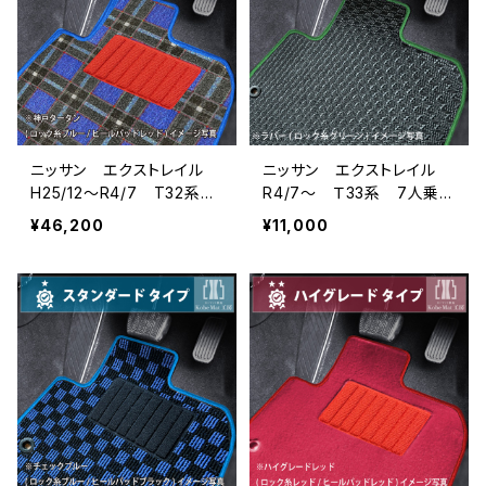
ニッサン エクストレイル
ニッサン エクストレイル
H25/12〜R4/7 T32系
R4/7〜 Ｔ33系 7人乗
7人乗 フロアマット一式
フロアマット一式 カーマッ
¥46,200
¥11,000
カーマット 神戸タータ
ト 防水 ラバータイプ
ン 特別受注生産品