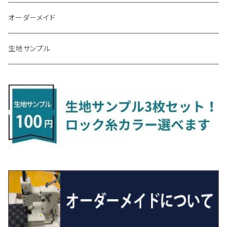
R3/9～ FL1・FL4
R1/12～ GDH303W
H24/10～H28/12 N17
R4/9～ FL5
コペン
ラフェスタ
シャトル
R3/7～ MXPK系
H24/4～R4/1 S3系
H29/9～R5/10 JF3/4
H30/10～
H23/9～H30/4 270系
H29/10～
H24/6～ E26 3人乗
H24/2～H26/9 S200系
R1/8～ GJ系
H14/6～ L880/LA400K
H28/2～ FF21S
H25/6～H31/3 ｅｋカスタム
H24/7～H29/8 JF1/2
H25/4～R3/4 AU系
H24/4～R1/6
MINIクロスオーバー
アリオン
ＬＸ
キューブ
シフォン
ＭＸ－３０
タフト
エスクード
ekクロスEV
NBOXスラッシュ
シャラン
Ｃクラス
ラグマット
オーダーメイド
R4/1～ S7系
R5/10～ JF5/6
R1/12～ LA400A
H23/6～H30/3 CWEAWN
H27/5～R4/11 GK/GP系
サイ（ＳＡＩ）
リーフ
スーパーONE
H24/6～ E26 5・6人乗
H26/9～ S500系
H31/3～ ｅｋクロス
R3/6～ CDD系
H23/10～R3/3 260系
H27/9～R3/10 URJ201W
H14/10～R2/3 Z11・Z12
H28/12～R1/7 LA600/610
R2/10～ DREJ3P
R2/6～ LA900/910S
H17/5～H27/10 TA/TD系
R4/6～ B5AW
H26/12～R2/2 JF1/2
H23/2～ 7N系
H26/7～R4/2
ラグマットセカンド（L）
アルファード/ヴェルファイアＨＶ
ＮＸ
キックス
ジャスティ
アクセラ/アクセラ・スポーツ
タント
エブリィ
アイミーブ
NBOXジョイ
Tクロス
ＣＬＡクラス
生地サンプル
H24/6〜 E26 9人乗
R4/1～ ゴルフGTI/R
H23/11～ AZK10
H22/12～H29/10 ZE0
R8/5～ JG6
サクシード
ルークス
ステップワゴン/スパーダ
R4/1～ VJA310W
R3/1～ EVモデル
H27/10～ YD/YE系
H28/3～R3/6
ラグマットサード（M）
H20/5～H27/1 20系
H26/7～R3/7 10系
H20/10～H24/8 H59A
H28/11～ M900系
H21/6～R1/5 BL/BM系
H25/10～R1/7 LA600/610S
H17/9～ DA64/DA17
H22/4～R3/2 HA/HD系
R6/9～ JF5/6
R1/11～ C1DKR
H25/7～31/8
ウィッシュ
ＲＣ
グロリア
ステラ
アテンザセダン/アテンザワゴン
トール
キャリイトラック
アウトランダー
N-ONE
Tロック
ＣＬＡクラスシューティングブレーク
H16/4～28/1 １T系 トゥラン
H29/10～R7/10 ZE1
ラグマットミニ（S）
H24/4～ 50系後期/160系
R2/3～ B40系/BB系
H27/4～R4/5 RP1/2/3/4/5
シエンタ
ストリーム
H27/1～R5/6 30系
R3/11～ 20系
R2/6~R8/6 15系(e-POWER)
R1/7～ LA650/660
H24/4～29/10 20系
H26/10～
H11/6～H16/10 Y34
H23/5～ LA100系
H24/11～R1/8 GJ系
H28/11～ M900系
H13/9～ DA系
H24/10～R2/12 GF系
H24/11～R2/3 JG1・JG2
R2/7～ A1D系
H27/6～R1/8
ヴィッツ
ＲＸ
サクラ
ソルテラ
キャロル
ハイゼット・キャディー
クロスビー(XBEE)
アウトランダーＰＨＥＶ
N-ONE e:
ティグアン
ＣＬＳクラス
R7/10～ ZE2
R4/5～ RP6/7/8
R5/6～ 40系
R8/6～ 16系
H15/9～ 6・7人乗
H18/7~H26/5 7人乗 RN6/7/8/9
スープラ
バモス
R2/11～ JG3・JG4
H22/12～R2/3 130系
H27/10～R4/7 20系5人乗
R4/5～ B6AW
R4/5~ XEAM10X・YEAM15X
H27/1～ HB36/37/97S
H28/6～R3/9 LA700V
H29/12～R7/10 MN71S
H25/1～ GG/GN系 5人乗
R7/9~ JG5
H20/9～H29/1 5NC系
H30/6～
ヴォクシー
ＵＸ
シーマ
ディアスワゴン
キャロルエコ
ハイゼット・カーゴ
ジムニー
エクリプスクロス/エクリプスクロスPHEV
N-VAN
トゥアレグ
Ｅクラス
H27/7～ 5人乗
H21/6~H24/4 5人乗 RN6/8
R1/5～ ＤＢ系
H11/6～H30/5 HM1・HM2
スペイド
バモス ホビオ
R01/8～R4/7 20系6人乗
R7/10～ MND1S
H25/1～ GN0W 7人乗
H29/1～ 5NC/5ND系
H26/1～R4/1 80系
H30/11～
H13/1～R4/8 F50・Y51
H21/9～R2/4 S300系
H24/11～H27/1 HB35S
H16/12～ S300/S700系
H3/6～ JA/JB系
H30/3～ GK/GL系
H30/7～ JJ1・JJ2
H15/9～H30/4 7L/7P系
H28/7～
エスクァイア
シルビア
トレジア
スクラム
ハイゼット・トラック
ジムニーノマド
タウンボックス
N-VAN e:
パサート
ＧＬＡクラス
H24/4~H26/5 6人乗 RN6/7/8/9
H29/12～R4/7 20系7人乗
H24/7～R2/12 140系
H15/4～Ｈ30/5 HM3・HM4
センチュリー
フィット/フィットハイブリッド
R4/1～ 90系
H26/10～R3/12 80系
H3/1～H11/1 S13・S14
H22/11～H28/3 120系
H17/9～ DG64/DG17
H11/1～ S200/S500系
R7/4～ JC74W
H26/2～ DS17/64W
R6/10~ JJ3
H23/5～H27/7 3CCAX
H26/5～R2/6
エスティマ
シルフィ
フォレスター
スクラムトラック
ブーン
ジムニーワイド/ジムニーシエラ
ディグニティ
N‐WGN/N‐WGNカスタム
ザ・ビートル
ＧＬＥクラス
R4/11～ 10系