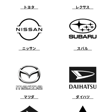
トヨタ
レクサス
ニッサン
スバル
マツダ
ダイハツ