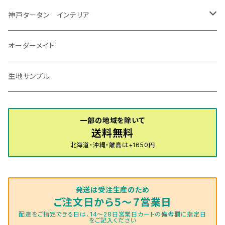
R7/12～ 60系
R8/2～ RS5/6
R8/7～ E53
H23/12～R3/7 NHP10
H19/5～H29/10
R3/8～ E13
H11/2～H24/2 TV系
R1/5～ BP系
R2/9～ S403/413P
R4/6～ HE33S
H25/6～ B11W/B30系
H23/12～H29/9 JF1/2
H29/10～ ３HD系
H24/11～30/10
アベンシス
ＬＳ５００/ＬＳ５００ｈ
ＮＶ３５０キャラバン
サンバートラック
ＭＡＺＤＡ６
コペン
イグニス
ｅｋカスタム/ｅｋクロス
NBOXプラス/NBOXプラスカスタム
ゴルフ
Ｂクラス
MINI
神戸タータン インテリア
R3/7～ MXPK系
H24/4～R4/1 S3系
H29/9～R5/10 JF3/4
H30/10～
H23/9～H30/4 270系
H29/10～
H24/6～ E26 3人乗
H24/2～H26/9 S200系
R1/8～ GJ系
H14/6～ L880/LA400K
H28/2～ FF21S
H25/6～H31/3 ｅｋカスタム
H24/7～H29/8 JF1/2
H25/4～R3/4 AU系
H24/4～R1/6
MINIクロスオーバー
アリオン
ＬＸ
キューブ
シフォン
ＭＸ－３０
タフト
エスクード
ekクロスEV
NBOXスラッシュ
シャラン
Ｃクラス
ラグマット
オーダーメイド
R4/1～ S7系
R5/10～ JF5/6
H24/6～ E26 5・6人乗
H26/9～ S500系
H31/3～ ｅｋクロス
R3/6～ CDD系
H23/10～R3/3 260系
H27/9～R3/10 URJ201W
H14/10～R2/3 Z11・Z12
H28/12～R1/7 LA600/610
R2/10～ DREJ3P
R2/6～ LA900/910S
H17/5～H27/10 TA/TD系
R4/6～ B5AW
H26/12～R2/2 JF1/2
H23/2～ 7N系
H26/7～R4/2
ラグマットセカンド（L）
アルファード/ヴェルファイアＨＶ
ＮＸ
キックス
ジャスティ
アクセラ/アクセラ・スポーツ
タント
エブリィ
アイミーブ
NBOXジョイ
Tクロス
ＣＬＡクラス
生地サンプル
H24/6〜 E26 9人乗
R4/1～ ゴルフGTI/R
R4/1～ VJA310W
R3/1～ EVモデル
H27/10～ YD/YE系
H28/3～R3/6
ラグマットサード（M）
H20/5～H27/1 20系
H26/7～R3/7 10系
H20/10～H24/8 H59A
H28/11～ M900系
H21/6～R1/5 BL/BM系
H25/10～R1/7 LA600/610S
H17/9～ DA64/DA17
H22/4～R3/2 HA/HD系
R6/9～ JF5/6
R1/11～ C1DKR
H25/7～31/8
ウィッシュ
ＲＣ
グロリア
ステラ
アテンザセダン/アテンザワゴン
トール
キャリイトラック
アウトランダー
N-ONE
Tロック
ＣＬＡクラスシューティングブレーク
一部の地域を除いて
H16/4～28/1 １T系 トゥラン
送料無料
ラグマットミニ（S）
H27/1～R5/6 30系
R3/11～ 20系
R2/6~R8/6 15系(e-POWER)
R1/7～ LA650/660
H24/4～29/10 20系
H26/10～
H11/6～H16/10 Y34
H23/5～ LA100系
H24/11～R1/8 GJ系
H28/11～ M900系
H13/9～ DA系
H24/10～R2/12 GF系
H24/11～R2/3 JG1・JG2
R2/7～ A1D系
H27/6～R1/8
ヴィッツ
ＲＸ
サクラ
ソルテラ
キャロル
ハイゼット・キャディー
クロスビー(XBEE)
アウトランダーＰＨＥＶ
N-ONE e:
ティグアン
ＣＬＳクラス
北海道・沖縄・離島は+1650円
R5/6～ 40系
R8/6～ 16系
R2/11～ JG3・JG4
H22/12～R2/3 130系
H27/10～R4/7 20系5人乗
R4/5～ B6AW
R4/5~ XEAM10X・YEAM15X
H27/1～ HB36/37/97S
H28/6～R3/9 LA700V
H29/12～R7/10 MN71S
H25/1～ GG/GN系 5人乗
R7/9~ JG5
H20/9～H29/1 5NC系
H30/6～
ヴォクシー
ＵＸ
シーマ
ディアスワゴン
キャロルエコ
ハイゼット・カーゴ
ジムニー
エクリプスクロス/エクリプスクロスPHEV
N-VAN
トゥアレグ
Ｅクラス
発送は受注生産のため
R01/8～R4/7 20系6人乗
R7/10～ MND1S
H25/1～ GN0W 7人乗
H29/1～ 5NC/5ND系
H26/1～R4/1 80系
H30/11～
H13/1～R4/8 F50・Y51
H21/9～R2/4 S300系
H24/11～H27/1 HB35S
H16/12～ S300/S700系
H3/6～ JA/JB系
H30/3～ GK/GL系
H30/7～ JJ1・JJ2
H15/9～H30/4 7L/7P系
H28/7～
エスクァイア
シルビア
トレジア
スクラム
ハイゼット・トラック
ジムニーノマド
タウンボックス
N-VAN e:
パサート
ＧＬＡクラス
ご注文日から５～７営業日
配達をご指定できる日は、14～28日営業日カートの備考欄に指定日
をご記入ください
H29/12～R4/7 20系7人乗