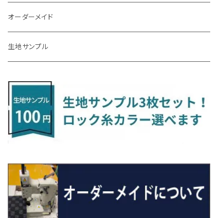
R3/9～ FL1・FL4
R1/12～ GDH303W
H24/10～H28/12 N17
R4/9～ FL5
コペン
ラフェスタ
シャトル
R3/7～ MXPK系
H24/4～R4/1 S3系
H29/9～R5/10 JF3/4
H30/10～
H23/9～H30/4 270系
H29/10～
H24/6～ E26 3人乗
H24/2～H26/9 S200系
R1/8～ GJ系
H14/6～ L880/LA400K
H28/2～ FF21S
H25/6～H31/3 ｅｋカスタム
H24/7～H29/8 JF1/2
H25/4～R3/4 AU系
H24/4～R1/6
MINIクロスオーバー
アリオン
ＬＸ
キューブ
シフォン
ＭＸ－３０
タフト
エスクード
ekクロスEV
NBOXスラッシュ
シャラン
Ｃクラス
ラグマット
オーダーメイド
R4/1～ S7系
R5/10～ JF5/6
R1/12～ LA400A
H23/6～H30/3 CWEAWN
H27/5～R4/11 GK/GP系
サイ（ＳＡＩ）
リーフ
スーパーONE
H24/6～ E26 5・6人乗
H26/9～ S500系
H31/3～ ｅｋクロス
R3/6～ CDD系
H23/10～R3/3 260系
H27/9～R3/10 URJ201W
H14/10～R2/3 Z11・Z12
H28/12～R1/7 LA600/610
R2/10～ DREJ3P
R2/6～ LA900/910S
H17/5～H27/10 TA/TD系
R4/6～ B5AW
H26/12～R2/2 JF1/2
H23/2～ 7N系
H26/7～R4/2
ラグマットセカンド（L）
アルファード/ヴェルファイアＨＶ
ＮＸ
キックス
ジャスティ
アクセラ/アクセラ・スポーツ
タント
エブリィ
アイミーブ
NBOXジョイ
Tクロス
ＣＬＡクラス
生地サンプル
H24/6〜 E26 9人乗
R4/1～ ゴルフGTI/R
H23/11～ AZK10
H22/12～H29/10 ZE0
R8/5～ JG6
サクシード
ルークス
ステップワゴン/スパーダ
R4/1～ VJA310W
R3/1～ EVモデル
H27/10～ YD/YE系
H28/3～R3/6
ラグマットサード（M）
H20/5～H27/1 20系
H26/7～R3/7 10系
H20/10～H24/8 H59A
H28/11～ M900系
H21/6～R1/5 BL/BM系
H25/10～R1/7 LA600/610S
H17/9～ DA64/DA17
H22/4～R3/2 HA/HD系
R6/9～ JF5/6
R1/11～ C1DKR
H25/7～31/8
ウィッシュ
ＲＣ
グロリア
ステラ
アテンザセダン/アテンザワゴン
トール
キャリイトラック
アウトランダー
N-ONE
Tロック
ＣＬＡクラスシューティングブレーク
H16/4～28/1 １T系 トゥラン
H29/10～R7/10 ZE1
ラグマットミニ（S）
H24/4～ 50系後期/160系
R2/3～ B40系/BB系
H27/4～R4/5 RP1/2/3/4/5
シエンタ
ストリーム
H27/1～R5/6 30系
R3/11～ 20系
R2/6~R8/6 15系(e-POWER)
R1/7～ LA650/660
H24/4～29/10 20系
H26/10～
H11/6～H16/10 Y34
H23/5～ LA100系
H24/11～R1/8 GJ系
H28/11～ M900系
H13/9～ DA系
H24/10～R2/12 GF系
H24/11～R2/3 JG1・JG2
R2/7～ A1D系
H27/6～R1/8
ヴィッツ
ＲＸ
サクラ
ソルテラ
キャロル
ハイゼット・キャディー
クロスビー(XBEE)
アウトランダーＰＨＥＶ
N-ONE e:
ティグアン
ＣＬＳクラス
R7/10～ ZE2
R4/5～ RP6/7/8
R5/6～ 40系
R8/6～ 16系
H15/9～ 6・7人乗
H18/7~H26/5 7人乗 RN6/7/8/9
スープラ
バモス
R2/11～ JG3・JG4
H22/12～R2/3 130系
H27/10～R4/7 20系5人乗
R4/5～ B6AW
R4/5~ XEAM10X・YEAM15X
H27/1～ HB36/37/97S
H28/6～R3/9 LA700V
H29/12～R7/10 MN71S
H25/1～ GG/GN系 5人乗
R7/9~ JG5
H20/9～H29/1 5NC系
H30/6～
ヴォクシー
ＵＸ
シーマ
ディアスワゴン
キャロルエコ
ハイゼット・カーゴ
ジムニー
エクリプスクロス/エクリプスクロスPHEV
N-VAN
トゥアレグ
Ｅクラス
H27/7～ 5人乗
H21/6~H24/4 5人乗 RN6/8
R1/5～ ＤＢ系
H11/6～H30/5 HM1・HM2
スペイド
バモス ホビオ
R01/8～R4/7 20系6人乗
R7/10～ MND1S
H25/1～ GN0W 7人乗
H29/1～ 5NC/5ND系
H26/1～R4/1 80系
H30/11～
H13/1～R4/8 F50・Y51
H21/9～R2/4 S300系
H24/11～H27/1 HB35S
H16/12～ S300/S700系
H3/6～ JA/JB系
H30/3～ GK/GL系
H30/7～ JJ1・JJ2
H15/9～H30/4 7L/7P系
H28/7～
エスクァイア
シルビア
トレジア
スクラム
ハイゼット・トラック
ジムニーノマド
タウンボックス
N-VAN e:
パサート
ＧＬＡクラス
H24/4~H26/5 6人乗 RN6/7/8/9
H29/12～R4/7 20系7人乗
H24/7～R2/12 140系
H15/4～Ｈ30/5 HM3・HM4
センチュリー
フィット/フィットハイブリッド
R4/1～ 90系
H26/10～R3/12 80系
H3/1～H11/1 S13・S14
H22/11～H28/3 120系
H17/9～ DG64/DG17
H11/1～ S200/S500系
R7/4～ JC74W
H26/2～ DS17/64W
R6/10~ JJ3
H23/5～H27/7 3CCAX
H26/5～R2/6
エスティマ
シルフィ
フォレスター
スクラムトラック
ブーン
ジムニーワイド/ジムニーシエラ
ディグニティ
N‐WGN/N‐WGNカスタム
ザ・ビートル
ＧＬＥクラス
R4/11～ 10系