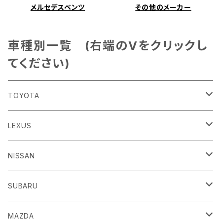
メルセデスベンツ
その他のメーカー
車種別一覧 (右端のVをクリックし
てください)
TOYOTA
86
LEXUS
H24/4～R3/8 ZN6
GR86
ＣＴ
NISSAN
R3/10～ ZN8
H23/1～R4/11
ｂＢ
ＥＳ
ＡＤ
SUBARU
H17/12～H28/8 20系
H30/10～
H18/12～ Y12
ｂZ４X
ＧＳ
ＧＴ－Ｒ
ＢＲＺ
MAZDA