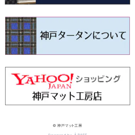
H9/4～R5/9 50/60系
H25/9～R2/2 GK/GP系
タウンエース・トラック
フリード/フリードハイブリッド
H11/1～H14/11 S15
H27/7～ 3CC/3CD系
H18/1～H24/5（前期）
H24/12～R3/10 TB17
H14/2～ SG/SH/SJ/SK系
H25/9～ DG16T
H28/4～R5/12 M700系
H10/1～H14/1 JB33/43W
H24/7～H29/1 BHGY51
H25/11～ JH1・JH2・JH3・JH4
H24/4～R3/4 16C系
R1/6～
エスティマ・ハイブリッド
ジューク
プレオ
デミオ
ミラ
スイフト/スイフトスポーツ
デリカＤ：２
S660
ポロ
Ｓクラス
R2/2～ GR/GS系
H20/2～ 400系
H23/10～H28/9 GB3/4・GP3
タウンエース・バン
フリードスパイク/フリードスパイクHV
H24/5～R1/10（後期）
H14/1～ JB43/74W
H18/6～H24/5（前期）
H22/6～R2/6 F15
H22/4～H30/3 L275/285
H19/7～R1/7 DE/DJ系
H18/12～ L275/285
H22/9～ スイフト
H23/3～ MB系
H27/4～R3/12 JW5
H21/10～H30/3 6RC系
H25/10～R3/10
オーリス
スカイライン
プレオプラス
ビアンテ
ミラ・イース
スペーシア/スペーシアカスタム/スペーシアギア
デリカＤ：３
WR-V
Ｖクラス
H28/9～R6/6 GB5/6/7/8
H20/2～ 400系
H22/7～H28/9 GB3/4
タンク
フリード+（プラス）/+ハイブリッド
H24/5～R1/10（後期）
H23/12～
H30/3～ AW系
H24/8～H30/3 180系
H13/6～H18/11 V35
H24/12～H29/5 LA300/310
H20/7～30/3 CC系
H23/9～ LA300系
H25/3～R5/11
H23/10～H31/4 BM20 7人乗
R6/3～ DG5
H27/4～
カムリ
スカイライン・クロスオーバー
レヴォーグ
ファミリア バン
ミラ・ココア
スペーシアベース
デリカＤ：５
ZR-V
R6/6～ 5人乗 GT2/4/6/8
H28/11～R2/9 M900A・M910A
H28/9～R6/6 GB5/6/7/8
ノア
プレリュード
H18/11～H26/4 V36
H29/5～ LA350/360
H30/12～R5/11
H23/10～H31/4 BM20 5人乗
H23/9～ 50/70系
H21/7～H28/6 J50
H26/6～ VM/VN系
H29/2～H30/6 後期 Y12系
H21/8～H30/3 L675/685
R4/8～ MK33V
H19/1～ CV系
R5/4～ RZ系
カローラ・アクシオ（セダン）
セドリック
レガシィB4
フレア
ミラ・トコット
ソリオ/ソリオバンディット
デリカミニ
アクティ バン/トラック
R6/6～ 6人乗 GT1/2/3/4/5/6/7/8
H26/2～ V37
R5/11～ MK54S・MK94S
H26/1～R4/1 80系
R7/9～ BF1
ハイエースバン／レジアスエースバン
レジェンド
H30/6～ 160系
H24/5～ 160系
H11/6～H16/10 Y34
H15/6～R2/8 BN/BM/BL系
H24/10～ MJ系
H30/6～ LA550/560S
H23/1～H27/8 MA15S
R5/5～ B30系/BA系
H11/6～H30/7 バン HH5・HH6
カローラ・クロス
セレナ
レガシィアウトバック
フレアクロスオーバー
ムーヴ
ハスラー
パジェロ
アコード・アコードハイブリッド
R6/6～ 7人乗 GT1/5
R4/1～ 90系
H16/8～ 3人乗 200系
H27/2～R3/12 KC2
ハイエースワゴン
H1/6～H11/6 Y30
H27/8～R2/12 MA26/36/46S
H21/12～R3/4 トラック
R3/9～ 10系
H22/11～H28/9 C26
H15/10～ BP/BR/BS/BT系
H26/1～ MS系
H26/12～R5/7 LA150/160S
H26/1～ MR系
H18/10～R1/8 7人乗ロング V90系
H25/6～R2/2 CR系
カローラ・スポーツ
ティアナ
レガシィツーリングワゴン
フレアワゴン
ムーヴキャンバス
バレーノ
パジェロ・ミニ
インサイト
H16/8～ 5・6人乗 200系
R2/12～ MA27/37/47S
H16/8～ 10人乗 200系
ハイラックス
H28/8～R4/11 C27
R7/6～ LA850/860S
H18/10～R1/8 5人乗ショート V80系
R2/2～R5/1 CV3
H30/6～ 210系
H15/2～R2/7 J31/J32/L33
H15/6～H26/10 BP/BR系
H24/6～ MM系
H28/9～R4/7 LA800/810S
H28/3～R2/7 WB系
H6/12～H25/1 H50系
H11/11～R4/12 ZE1・ZE2・ZE4
カローラ・ツーリング
デイズ
レックス
プレマシー
メビウス
フロンクス
プラウディア
ヴェゼル
© 神戸マット工房
H16/8～ 9人乗 200系
R4/11～ C28
R6/3～ CY2
H29/9～ GUN125
ハイラックスサーフ
R4/7～ LA850/860S
R1/10～ 210系
H25/6～H31/3 20系
R4/11～ A201F
H22/7～30/3 CW系
H25/4～R3/2 ZVW41N
R6/10～ WDB3S・WEB3S
H24/7～H29/1 Y51系
H25/12～R3/4 RU系
カローラ・フィールダー
デイズルークス
ボンゴバン
ロッキー
ランディ
ミニキャブ・バン
オデッセイ