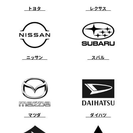
トヨタ
レクサス
ニッサン
スバル
マツダ
ダイハツ