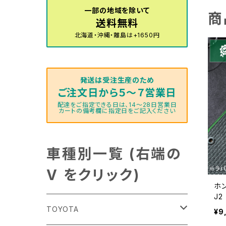
一部の地域を除いて
商
送料無料
北海道・沖縄・離島は+1650円
発送は受注生産のため
ご注文日から５～７営業日
配達をご指定できる日は、14～28日営業日
カートの備考欄に指定日をご記入ください
車種別一覧 (右端の
V をクリック)
ホン
J
防
TOYOTA
¥9