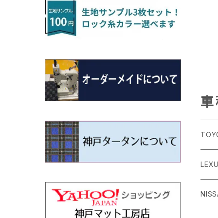
H22/4～R3/2 HA/HD系
アウトランダー
H16/4～28/1 １T系 トゥラン
ラグマットミニ（S）
H27/1～R5/6 30系
R3/11～ 20系
R2/6~R8/6 15系(e-POWER)
R1/7～ LA650/660
H24/4～29/10 20系
H26/10～
H11/6～H16/10 Y34
H23/5～ LA100系
H24/11～R1/8 GJ系
H28/11～ M900系
H13/9～ DA系
H24/11～R2/3 JG1・JG2
R2/7～ A1D系
H27/6～R1/8
ヴィッツ
ＲＸ
サクラ
ソルテラ
キャロル
ハイゼット・キャディー
クロスビー(XBEE)
N-ONE e:
ティグアン
ＣＬＳクラス
H24/10～R2/12 GF系
アウトランダーＰＨＥＶ
R5/6～ 40系
R8/6～ 16系
R2/11～ JG3・JG4
H22/12～R2/3 130系
H27/10～R4/7 20系5人乗
R4/5～ B6AW
R4/5~ XEAM10X・YEAM15X
H27/1～ HB36/37/97S
H28/6～R3/9 LA700V
H29/12～R7/10 MN71S
R7/9~ JG5
H20/9～H29/1 5NC系
H30/6～
ヴォクシー
ＵＸ
シーマ
ディアスワゴン
キャロルエコ
ハイゼット・カーゴ
ジムニー
N-VAN
トゥアレグ
Ｅクラス
H25/1～ GG/GN系 5人乗
エクリプスクロス/エクリプスクロスPH
R01/8～R4/7 20系6人乗
R7/10～ MND1S
H29/1～ 5NC/5ND系
EV
H26/1～R4/1 80系
H30/11～
H13/1～R4/8 F50・Y51
H21/9～R2/4 S300系
H24/11～H27/1 HB35S
H16/12～ S300/S700系
H3/6～ JA/JB系
H30/7～ JJ1・JJ2
H15/9～H30/4 7L/7P系
H28/7～
エスクァイア
シルビア
トレジア
スクラム
ハイゼット・トラック
ジムニーノマド
N-VAN e:
パサート
ＧＬＡクラス
H25/1～ GN0W 7人乗
車
H29/12～R4/7 20系7人乗
H30/3～ GK/GL系
R4/1～ 90系
タウンボックス
H26/10～R3/12 80系
H3/1～H11/1 S13・S14
H22/11～H28/3 120系
H17/9～ DG64/DG17
H11/1～ S200/S500系
R7/4～ JC74W
R6/10~ JJ3
H23/5～H27/7 3CCAX
H26/5～R2/6
エスティマ
シルフィ
フォレスター
スクラムトラック
ブーン
ジムニーワイド/ジムニーシエラ
N‐WGN/N‐WGNカスタム
ザ・ビートル
ＧＬＥクラス
R4/11～ 10系
TOY
H26/2～ DS17/64W
H11/1～H14/11 S15
H27/7～ 3CC/3CD系
ディグニティ
H18/1～H24/5（前期）
H24/12～R3/10 TB17
H14/2～ SG/SH/SJ/SK系
H25/9～ DG16T
H28/4～R5/12 M700系
H10/1～H14/1 JB33/43W
H25/11～ JH1・JH2・JH3・JH4
H24/4～R3/4 16C系
R1/6～
エスティマ・ハイブリッド
ジューク
プレオ
デミオ
ミラ
スイフト/スイフトスポーツ
S660
ポロ
Ｓクラス
86
LEX
H24/7～H29/1 BHGY51
H24/5～R1/10（後期）
H14/1～ JB43/74W
デリカＤ：２
H18/6～H24/5（前期）
H22/6～R2/6 F15
H22/4～H30/3 L275/285
H19/7～R1/7 DE/DJ系
H18/12～ L275/285
H22/9～ スイフト
H27/4～R3/12 JW5
H21/10～H30/3 6RC系
H25/10～R3/10
オーリス
スカイライン
プレオプラス
ビアンテ
ミラ・イース
スペーシア/スペーシアカスタム/スペー
WR-V
Ｖクラス
シアギア
H24/
GR8
ＣＴ
NIS
H23/3～ MB系
H24/5～R1/10（後期）
H23/12～
H30/3～ AW系
デリカＤ：３
H24/8～H30/3 180系
H13/6～H18/11 V35
H24/12～H29/5 LA300/310
H20/7～30/3 CC系
H23/9～ LA300系
R6/3～ DG5
H27/4～
カムリ
スカイライン・クロスオーバー
レヴォーグ
ファミリア バン
ミラ・ココア
ZR-V
H25/3～R5/11
スペーシアベース