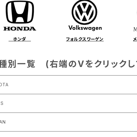
ホンダ
フォルクスワーゲン
種別一覧 (右端のVをクリックし
OTA
US
4～R3/8 ZN6
6
SAN