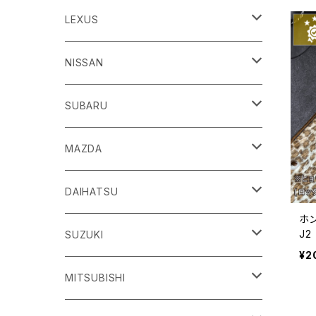
86
LEXUS
H24/4～R3/8 ZN6
GR86
ＣＴ
NISSAN
R3/10～ ZN8
H23/1～R4/11
ｂＢ
ＥＳ
ＡＤ
SUBARU
H17/12～H28/8 20系
H30/10～
H18/12～ Y12
ｂZ４X
ＧＳ
ＧＴ－Ｒ
ＢＲＺ
MAZDA
R4/5~ XEAM10/11/15・YEAM15
H24/1～R2/7
H19/12～ R35
H24/3～R3/8 ZC6
Ｃ-ＨＲ
ＨＳ
ＮＴ１００クリッパートラック
ＷＲＸ Ｓ４/ＳＴＩ
ＣＸ－３
DAIHATSU
ホン
R3/8～ ZD8
H28/12~ 10/50系
H21/7～H30/3
H25/12～ DR16T
H26/8～R3/3 VA系
H27/2～ DK系
J
ＦＪクルーザー
ＩＳ
ＮV１００クリッパーバン/リオ
ＸＶ/ＸＶハイブリット
ＣＸ－５
アトレー
SUZUKI
ス
¥2
H22/12～H30/1 GSJ15W
H25/5～
H25/12～H27/3 DR64
H25/6～H29/4 GPE
H24/2～H29/2 KE系
H17/5～ S300/S700系
ＩＱ（アイキュー）
ＬＢＸ
アリア
インプレッサ /G4/スポーツ
ＣＸ－８
アルティス
eビターラ
MITSUBISHI
H27/3～ DR17
H24/10～R5/4 GP/GT（XV)
H29/2～R8/5 KF系