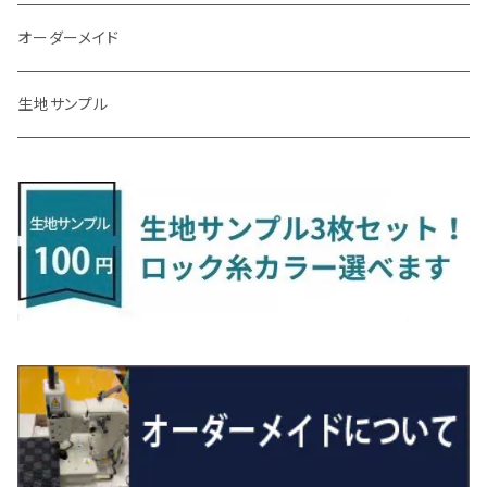
R3/9～ FL1・FL4
R1/12～ GDH303W
H24/10～H28/12 N17
R4/9～ FL5
コペン
ラフェスタ
シャトル
R3/7～ MXPK系
H24/4～R4/1 S3系
H29/9～R5/10 JF3/4
H30/10～
H23/9～H30/4 270系
H29/10～
H24/6～ E26 3人乗
H24/2～H26/9 S200系
R1/8～ GJ系
H14/6～ L880/LA400K
H28/2～ FF21S
H25/6～H31/3 ｅｋカスタム
H24/7～H29/8 JF1/2
H25/4～R3/4 AU系
H24/4～R1/6
MINIクロスオーバー
アリオン
ＬＸ
キューブ
シフォン
ＭＸ－３０
タフト
エスクード
ekクロスEV
NBOXスラッシュ
シャラン
Ｃクラス
ラグマット
オーダーメイド
R4/1～ S7系
R5/10～ JF5/6
R1/12～ LA400A
H23/6～H30/3 CWEAWN
H27/5～R4/11 GK/GP系
サイ（ＳＡＩ）
リーフ
スーパーONE
H24/6～ E26 5・6人乗
H26/9～ S500系
H31/3～ ｅｋクロス
R3/6～ CDD系
H23/10～R3/3 260系
H27/9～R3/10 URJ201W
H14/10～R2/3 Z11・Z12
H28/12～R1/7 LA600/610
R2/10～ DREJ3P
R2/6～ LA900/910S
H17/5～H27/10 TA/TD系
R4/6～ B5AW
H26/12～R2/2 JF1/2
H23/2～ 7N系
H26/7～R4/2
ラグマットセカンド（L）
アルファード/ヴェルファイアＨＶ
ＮＸ
キックス
ジャスティ
アクセラ/アクセラ・スポーツ
タント
エブリィ
アイミーブ
NBOXジョイ
Tクロス
ＣＬＡクラス
生地サンプル
H24/6〜 E26 9人乗
R4/1～ ゴルフGTI/R
H23/11～ AZK10
H22/12～H29/10 ZE0
R8/5～ JG6
サクシード
ルークス
ステップワゴン/スパーダ
R4/1～ VJA310W
R3/1～ EVモデル
H27/10～ YD/YE系
H28/3～R3/6
ラグマットサード（M）
H20/5～H27/1 20系
H26/7～R3/7 10系
H20/10～H24/8 H59A
H28/11～ M900系
H21/6～R1/5 BL/BM系
H25/10～R1/7 LA600/610S
H17/9～ DA64/DA17
H22/4～R3/2 HA/HD系
R6/9～ JF5/6
R1/11～ C1DKR
H25/7～31/8
ウィッシュ
ＲＣ
グロリア
ステラ
アテンザセダン/アテンザワゴン
トール
キャリイトラック
アウトランダー
N-ONE
Tロック
ＣＬＡクラスシューティングブレーク
H16/4～28/1 １T系 トゥラン
H29/10～R7/10 ZE1
ラグマットミニ（S）
H24/4～ 50系後期/160系
R2/3～ B40系/BB系
H27/4～R4/5 RP1/2/3/4/5
シエンタ
ストリーム
H27/1～R5/6 30系
R3/11～ 20系
R2/6~R8/6 15系(e-POWER)
R1/7～ LA650/660
H24/4～29/10 20系
H26/10～
H11/6～H16/10 Y34
H23/5～ LA100系
H24/11～R1/8 GJ系
H28/11～ M900系
H13/9～ DA系
H24/10～R2/12 GF系
H24/11～R2/3 JG1・JG2
R2/7～ A1D系
H27/6～R1/8
ヴィッツ
ＲＸ
サクラ
ソルテラ
キャロル
ハイゼット・キャディー
クロスビー(XBEE)
アウトランダーＰＨＥＶ
N-ONE e:
ティグアン
ＣＬＳクラス
R7/10～ ZE2
R4/5～ RP6/7/8
R5/6～ 40系
R8/6～ 16系
H15/9～ 6・7人乗
H18/7~H26/5 7人乗 RN6/7/8/9
スープラ
バモス
R2/11～ JG3・JG4
H22/12～R2/3 130系
H27/10～R4/7 20系5人乗
R4/5～ B6AW
R4/5~ XEAM10X・YEAM15X
H27/1～ HB36/37/97S
H28/6～R3/9 LA700V
H29/12～R7/10 MN71S
H25/1～ GG/GN系 5人乗
R7/9~ JG5
H20/9～H29/1 5NC系
H30/6～
ヴォクシー
ＵＸ
シーマ
ディアスワゴン
キャロルエコ
ハイゼット・カーゴ
ジムニー
エクリプスクロス/エクリプスクロスPHEV
N-VAN
トゥアレグ
Ｅクラス
H27/7～ 5人乗
H21/6~H24/4 5人乗 RN6/8
R1/5～ ＤＢ系
H11/6～H30/5 HM1・HM2
スペイド
バモス ホビオ
R01/8～R4/7 20系6人乗
R7/10～ MND1S
H25/1～ GN0W 7人乗
H29/1～ 5NC/5ND系
H26/1～R4/1 80系
H30/11～
H13/1～R4/8 F50・Y51
H21/9～R2/4 S300系
H24/11～H27/1 HB35S
H16/12～ S300/S700系
H3/6～ JA/JB系
H30/3～ GK/GL系
H30/7～ JJ1・JJ2
H15/9～H30/4 7L/7P系
H28/7～
エスクァイア
シルビア
トレジア
スクラム
ハイゼット・トラック
ジムニーノマド
タウンボックス
N-VAN e:
パサート
ＧＬＡクラス
H24/4~H26/5 6人乗 RN6/7/8/9
H29/12～R4/7 20系7人乗
H24/7～R2/12 140系
H15/4～Ｈ30/5 HM3・HM4
センチュリー
フィット/フィットハイブリッド
R4/1～ 90系
H26/10～R3/12 80系
H3/1～H11/1 S13・S14
H22/11～H28/3 120系
H17/9～ DG64/DG17
H11/1～ S200/S500系
R7/4～ JC74W
H26/2～ DS17/64W
R6/10~ JJ3
H23/5～H27/7 3CCAX
H26/5～R2/6
エスティマ
シルフィ
フォレスター
スクラムトラック
ブーン
ジムニーワイド/ジムニーシエラ
ディグニティ
N‐WGN/N‐WGNカスタム
ザ・ビートル
ＧＬＥクラス
R4/11～ 10系