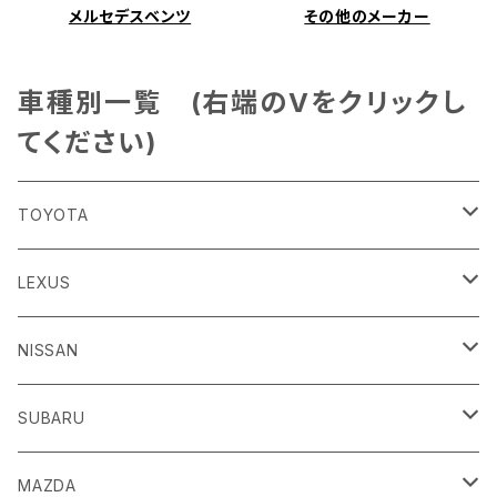
メルセデスベンツ
その他のメーカー
車種別一覧 (右端のVをクリックし
てください)
TOYOTA
86
LEXUS
H24/4～R3/8 ZN6
GR86
ＣＴ
NISSAN
R3/10～ ZN8
H23/1～R4/11
ｂＢ
ＥＳ
ＡＤ
SUBARU
H17/12～H28/8 20系
H30/10～
H18/12～ Y12
ｂZ４X
ＧＳ
ＧＴ－Ｒ
ＢＲＺ
MAZDA