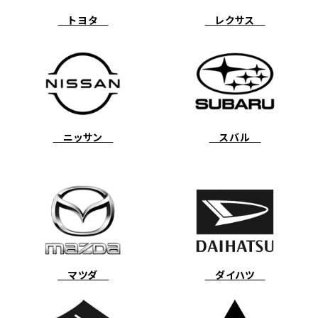
トヨタ
レクサス
ニッサン
スバル
マツダ
ダイハツ