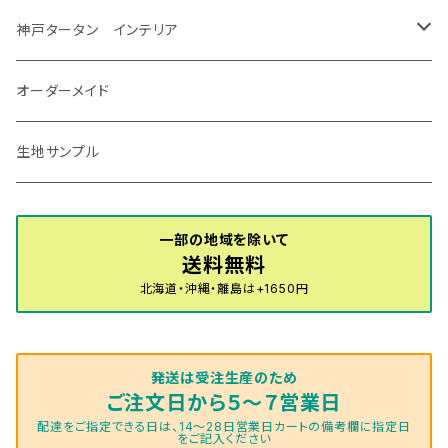
R7/12～ 60系
R8/2～ RS5/6
R8/7～ E53
H23/12～R3/7 NHP10
H19/5～H29/10
R3/8～ E13
H11/2～H24/2 TV系
R1/5～ BP系
R2/9～ S403/413P
R4/6～ HE33S
H25/6～ B11W/B30系
H23/12～H29/9 JF1/2
H29/10～ ３HD系
H24/11～30/10
アベンシス
ＬＳ５００/ＬＳ５００ｈ
ＮＶ３５０キャラバン
サンバートラック
ＭＡＺＤＡ６
コペン
イグニス
ｅｋカスタム/ｅｋクロス
NBOXプラス/NBOXプラスカスタム
ゴルフ
Ｂクラス
MINI
神戸タータン インテリア
R3/7～ MXPK系
H24/4～R4/1 S3系
H29/9～R5/10 JF3/4
H30/10～
H23/9～H30/4 270系
H29/10～
H24/6～ E26 3人乗
H24/2～H26/9 S200系
R1/8～ GJ系
H14/6～ L880/LA400K
H28/2～ FF21S
H25/6～H31/3 ｅｋカスタム
H24/7～H29/8 JF1/2
H25/4～R3/4 AU系
H24/4～R1/6
MINIクロスオーバー
アリオン
ＬＸ
キューブ
シフォン
ＭＸ－３０
タフト
エスクード
ekクロスEV
NBOXスラッシュ
シャラン
Ｃクラス
ラグマット
オーダーメイド
R4/1～ S7系
R5/10～ JF5/6
H24/6～ E26 5・6人乗
H26/9～ S500系
H31/3～ ｅｋクロス
R3/6～ CDD系
H23/10～R3/3 260系
H27/9～R3/10 URJ201W
H14/10～R2/3 Z11・Z12
H28/12～R1/7 LA600/610
R2/10～ DREJ3P
R2/6～ LA900/910S
H17/5～H27/10 TA/TD系
R4/6～ B5AW
H26/12～R2/2 JF1/2
H23/2～ 7N系
H26/7～R4/2
ラグマットセカンド（L）
アルファード/ヴェルファイアＨＶ
ＮＸ
キックス
ジャスティ
アクセラ/アクセラ・スポーツ
タント
エブリィ
アイミーブ
NBOXジョイ
Tクロス
ＣＬＡクラス
生地サンプル
H24/6〜 E26 9人乗
R4/1～ ゴルフGTI/R
R4/1～ VJA310W
R3/1～ EVモデル
H27/10～ YD/YE系
H28/3～R3/6
ラグマットサード（M）
H20/5～H27/1 20系
H26/7～R3/7 10系
H20/10～H24/8 H59A
H28/11～ M900系
H21/6～R1/5 BL/BM系
H25/10～R1/7 LA600/610S
H17/9～ DA64/DA17
H22/4～R3/2 HA/HD系
R6/9～ JF5/6
R1/11～ C1DKR
H25/7～31/8
ウィッシュ
ＲＣ
グロリア
ステラ
アテンザセダン/アテンザワゴン
トール
キャリイトラック
アウトランダー
N-ONE
Tロック
ＣＬＡクラスシューティングブレーク
一部の地域を除いて
H16/4～28/1 １T系 トゥラン
送料無料
ラグマットミニ（S）
H27/1～R5/6 30系
R3/11～ 20系
R2/6~R8/6 15系(e-POWER)
R1/7～ LA650/660
H24/4～29/10 20系
H26/10～
H11/6～H16/10 Y34
H23/5～ LA100系
H24/11～R1/8 GJ系
H28/11～ M900系
H13/9～ DA系
H24/10～R2/12 GF系
H24/11～R2/3 JG1・JG2
R2/7～ A1D系
H27/6～R1/8
ヴィッツ
ＲＸ
サクラ
ソルテラ
キャロル
ハイゼット・キャディー
クロスビー(XBEE)
アウトランダーＰＨＥＶ
N-ONE e:
ティグアン
ＣＬＳクラス
北海道・沖縄・離島は+1650円
R5/6～ 40系
R8/6～ 16系
R2/11～ JG3・JG4
H22/12～R2/3 130系
H27/10～R4/7 20系5人乗
R4/5～ B6AW
R4/5~ XEAM10X・YEAM15X
H27/1～ HB36/37/97S
H28/6～R3/9 LA700V
H29/12～R7/10 MN71S
H25/1～ GG/GN系 5人乗
R7/9~ JG5
H20/9～H29/1 5NC系
H30/6～
ヴォクシー
ＵＸ
シーマ
ディアスワゴン
キャロルエコ
ハイゼット・カーゴ
ジムニー
エクリプスクロス/エクリプスクロスPHEV
N-VAN
トゥアレグ
Ｅクラス
発送は受注生産のため
R01/8～R4/7 20系6人乗
R7/10～ MND1S
H25/1～ GN0W 7人乗
H29/1～ 5NC/5ND系
H26/1～R4/1 80系
H30/11～
H13/1～R4/8 F50・Y51
H21/9～R2/4 S300系
H24/11～H27/1 HB35S
H16/12～ S300/S700系
H3/6～ JA/JB系
H30/3～ GK/GL系
H30/7～ JJ1・JJ2
H15/9～H30/4 7L/7P系
H28/7～
エスクァイア
シルビア
トレジア
スクラム
ハイゼット・トラック
ジムニーノマド
タウンボックス
N-VAN e:
パサート
ＧＬＡクラス
ご注文日から５～７営業日
配達をご指定できる日は、14～28日営業日カートの備考欄に指定日
をご記入ください
H29/12～R4/7 20系7人乗