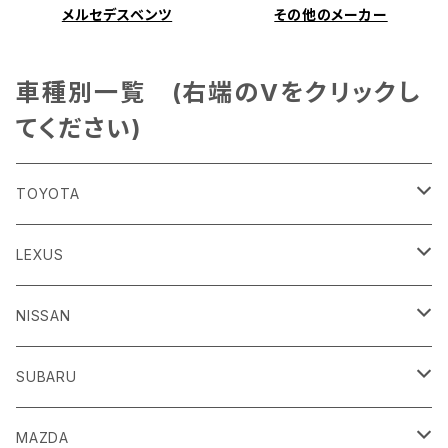
メルセデスベンツ
その他のメーカー
車種別一覧 (右端のVをクリックし
てください)
TOYOTA
86
LEXUS
H24/4～R3/8 ZN6
GR86
ＣＴ
NISSAN
R3/10～ ZN8
H23/1～R4/11
ｂＢ
ＥＳ
ＡＤ
SUBARU
H17/12～H28/8 20系
H30/10～
H18/12～ Y12
ｂZ４X
ＧＳ
ＧＴ－Ｒ
ＢＲＺ
MAZDA