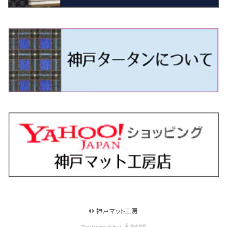
H9/4～R5/9 50/60系
H25/9～R2/2 GK/GP系
タウンエース・トラック
フリード/フリードハイブリッド
H11/1～H14/11 S15
H27/7～ 3CC/3CD系
H18/1～H24/5（前期）
H24/12～R3/10 TB17
H14/2～ SG/SH/SJ/SK系
H25/9～ DG16T
H28/4～R5/12 M700系
H10/1～H14/1 JB33/43W
H24/7～H29/1 BHGY51
H25/11～ JH1・JH2・JH3・JH4
H24/4～R3/4 16C系
R1/6～
エスティマ・ハイブリッド
ジューク
プレオ
デミオ
ミラ
スイフト/スイフトスポーツ
デリカＤ：２
S660
ポロ
Ｓクラス
R2/2～ GR/GS系
H20/2～ 400系
H23/10～H28/9 GB3/4・GP3
タウンエース・バン
フリードスパイク/フリードスパイクHV
H24/5～R1/10（後期）
H14/1～ JB43/74W
H18/6～H24/5（前期）
H22/6～R2/6 F15
H22/4～H30/3 L275/285
H19/7～R1/7 DE/DJ系
H18/12～ L275/285
H22/9～ スイフト
H23/3～ MB系
H27/4～R3/12 JW5
H21/10～H30/3 6RC系
H25/10～R3/10
オーリス
スカイライン
プレオプラス
ビアンテ
ミラ・イース
スペーシア/スペーシアカスタム/スペーシアギア
デリカＤ：３
WR-V
Ｖクラス
H28/9～R6/6 GB5/6/7/8
H20/2～ 400系
H22/7～H28/9 GB3/4
タンク
フリード+（プラス）/+ハイブリッド
H24/5～R1/10（後期）
H23/12～
H30/3～ AW系
H24/8～H30/3 180系
H13/6～H18/11 V35
H24/12～H29/5 LA300/310
H20/7～30/3 CC系
H23/9～ LA300系
H25/3～R5/11
H23/10～H31/4 BM20 7人乗
R6/3～ DG5
H27/4～
カムリ
スカイライン・クロスオーバー
レヴォーグ
ファミリア バン
ミラ・ココア
スペーシアベース
デリカＤ：５
ZR-V
R6/6～ 5人乗 GT2/4/6/8
H28/11～R2/9 M900A・M910A
H28/9～R6/6 GB5/6/7/8
ノア
プレリュード
H18/11～H26/4 V36
H29/5～ LA350/360
H30/12～R5/11
H23/10～H31/4 BM20 5人乗
H23/9～ 50/70系
H21/7～H28/6 J50
H26/6～ VM/VN系
H29/2～H30/6 後期 Y12系
H21/8～H30/3 L675/685
R4/8～ MK33V
H19/1～ CV系
R5/4～ RZ系
カローラ・アクシオ（セダン）
セドリック
レガシィB4
フレア
ミラ・トコット
ソリオ/ソリオバンディット
デリカミニ
アクティ バン/トラック
R6/6～ 6人乗 GT1/2/3/4/5/6/7/8
H26/2～ V37
R5/11～ MK54S・MK94S
H26/1～R4/1 80系
R7/9～ BF1
ハイエースバン／レジアスエースバン
レジェンド
H30/6～ 160系
H24/5～ 160系
H11/6～H16/10 Y34
H15/6～R2/8 BN/BM/BL系
H24/10～ MJ系
H30/6～ LA550/560S
H23/1～H27/8 MA15S
R5/5～ B30系/BA系
H11/6～H30/7 バン HH5・HH6
カローラ・クロス
セレナ
レガシィアウトバック
フレアクロスオーバー
ムーヴ
ハスラー
パジェロ
アコード・アコードハイブリッド
R6/6～ 7人乗 GT1/5
R4/1～ 90系
H16/8～ 3人乗 200系
H27/2～R3/12 KC2
ハイエースワゴン
H1/6～H11/6 Y30
H27/8～R2/12 MA26/36/46S
H21/12～R3/4 トラック
R3/9～ 10系
H22/11～H28/9 C26
H15/10～ BP/BR/BS/BT系
H26/1～ MS系
H26/12～R5/7 LA150/160S
H26/1～ MR系
H18/10～R1/8 7人乗ロング V90系
H25/6～R2/2 CR系
カローラ・スポーツ
ティアナ
レガシィツーリングワゴン
フレアワゴン
ムーヴキャンバス
バレーノ
パジェロ・ミニ
インサイト
H16/8～ 5・6人乗 200系
R2/12～ MA27/37/47S
H16/8～ 10人乗 200系
ハイラックス
H28/8～R4/11 C27
R7/6～ LA850/860S
H18/10～R1/8 5人乗ショート V80系
R2/2～R5/1 CV3
H30/6～ 210系
H15/2～R2/7 J31/J32/L33
H15/6～H26/10 BP/BR系
H24/6～ MM系
H28/9～R4/7 LA800/810S
H28/3～R2/7 WB系
H6/12～H25/1 H50系
H11/11～R4/12 ZE1・ZE2・ZE4
カローラ・ツーリング
デイズ
レックス
プレマシー
メビウス
フロンクス
プラウディア
ヴェゼル
© 神戸マット工房
H16/8～ 9人乗 200系
R4/11～ C28
R6/3～ CY2
H29/9～ GUN125
ハイラックスサーフ
R4/7～ LA850/860S
R1/10～ 210系
H25/6～H31/3 20系
R4/11～ A201F
H22/7～30/3 CW系
H25/4～R3/2 ZVW41N
R6/10～ WDB3S・WEB3S
H24/7～H29/1 Y51系
H25/12～R3/4 RU系
カローラ・フィールダー
デイズルークス
ボンゴバン
ロッキー
ランディ
ミニキャブ・バン
オデッセイ