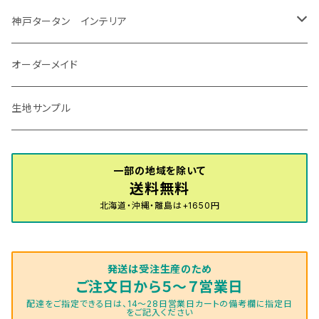
R7/12～ 60系
R8/2～ RS5/6
R8/7～ E53
H23/12～R3/7 NHP10
H19/5～H29/10
R3/8～ E13
H11/2～H24/2 TV系
R1/5～ BP系
R2/9～ S403/413P
R4/6～ HE33S
H25/6～ B11W/B30系
H23/12～H29/9 JF1/2
H29/10～ ３HD系
H24/11～30/10
アベンシス
ＬＳ５００/ＬＳ５００ｈ
ＮＶ３５０キャラバン
サンバートラック
ＭＡＺＤＡ６
コペン
イグニス
ｅｋカスタム/ｅｋクロス
NBOXプラス/NBOXプラスカスタム
ゴルフ
Ｂクラス
MINI
神戸タータン インテリア
R3/7～ MXPK系
H24/4～R4/1 S3系
H29/9～R5/10 JF3/4
H30/10～
H23/9～H30/4 270系
H29/10～
H24/6～ E26 3人乗
H24/2～H26/9 S200系
R1/8～ GJ系
H14/6～ L880/LA400K
H28/2～ FF21S
H25/6～H31/3 ｅｋカスタム
H24/7～H29/8 JF1/2
H25/4～R3/4 AU系
H24/4～R1/6
MINIクロスオーバー
アリオン
ＬＸ
キューブ
シフォン
ＭＸ－３０
タフト
エスクード
ekクロスEV
NBOXスラッシュ
シャラン
Ｃクラス
ラグマット
オーダーメイド
R4/1～ S7系
R5/10～ JF5/6
H24/6～ E26 5・6人乗
H26/9～ S500系
H31/3～ ｅｋクロス
R3/6～ CDD系
H23/10～R3/3 260系
H27/9～R3/10 URJ201W
H14/10～R2/3 Z11・Z12
H28/12～R1/7 LA600/610
R2/10～ DREJ3P
R2/6～ LA900/910S
H17/5～H27/10 TA/TD系
R4/6～ B5AW
H26/12～R2/2 JF1/2
H23/2～ 7N系
H26/7～R4/2
ラグマットセカンド（L）
アルファード/ヴェルファイアＨＶ
ＮＸ
キックス
ジャスティ
アクセラ/アクセラ・スポーツ
タント
エブリィ
アイミーブ
NBOXジョイ
Tクロス
ＣＬＡクラス
生地サンプル
H24/6〜 E26 9人乗
R4/1～ ゴルフGTI/R
R4/1～ VJA310W
R3/1～ EVモデル
H27/10～ YD/YE系
H28/3～R3/6
ラグマットサード（M）
H20/5～H27/1 20系
H26/7～R3/7 10系
H20/10～H24/8 H59A
H28/11～ M900系
H21/6～R1/5 BL/BM系
H25/10～R1/7 LA600/610S
H17/9～ DA64/DA17
H22/4～R3/2 HA/HD系
R6/9～ JF5/6
R1/11～ C1DKR
H25/7～31/8
ウィッシュ
ＲＣ
グロリア
ステラ
アテンザセダン/アテンザワゴン
トール
キャリイトラック
アウトランダー
N-ONE
Tロック
ＣＬＡクラスシューティングブレーク
一部の地域を除いて
H16/4～28/1 １T系 トゥラン
送料無料
ラグマットミニ（S）
H27/1～R5/6 30系
R3/11～ 20系
R2/6~R8/6 15系(e-POWER)
R1/7～ LA650/660
H24/4～29/10 20系
H26/10～
H11/6～H16/10 Y34
H23/5～ LA100系
H24/11～R1/8 GJ系
H28/11～ M900系
H13/9～ DA系
H24/10～R2/12 GF系
H24/11～R2/3 JG1・JG2
R2/7～ A1D系
H27/6～R1/8
ヴィッツ
ＲＸ
サクラ
ソルテラ
キャロル
ハイゼット・キャディー
クロスビー(XBEE)
アウトランダーＰＨＥＶ
N-ONE e:
ティグアン
ＣＬＳクラス
北海道・沖縄・離島は+1650円
R5/6～ 40系
R8/6～ 16系
R2/11～ JG3・JG4
H22/12～R2/3 130系
H27/10～R4/7 20系5人乗
R4/5～ B6AW
R4/5~ XEAM10X・YEAM15X
H27/1～ HB36/37/97S
H28/6～R3/9 LA700V
H29/12～R7/10 MN71S
H25/1～ GG/GN系 5人乗
R7/9~ JG5
H20/9～H29/1 5NC系
H30/6～
ヴォクシー
ＵＸ
シーマ
ディアスワゴン
キャロルエコ
ハイゼット・カーゴ
ジムニー
エクリプスクロス/エクリプスクロスPHEV
N-VAN
トゥアレグ
Ｅクラス
発送は受注生産のため
R01/8～R4/7 20系6人乗
R7/10～ MND1S
H25/1～ GN0W 7人乗
H29/1～ 5NC/5ND系
H26/1～R4/1 80系
H30/11～
H13/1～R4/8 F50・Y51
H21/9～R2/4 S300系
H24/11～H27/1 HB35S
H16/12～ S300/S700系
H3/6～ JA/JB系
H30/3～ GK/GL系
H30/7～ JJ1・JJ2
H15/9～H30/4 7L/7P系
H28/7～
エスクァイア
シルビア
トレジア
スクラム
ハイゼット・トラック
ジムニーノマド
タウンボックス
N-VAN e:
パサート
ＧＬＡクラス
ご注文日から５～７営業日
配達をご指定できる日は、14～28日営業日カートの備考欄に指定日
をご記入ください
H29/12～R4/7 20系7人乗