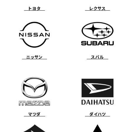
トヨタ
レクサス
ニッサン
スバル
マツダ
ダイハツ