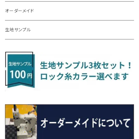
R3/9～ FL1・FL4
R1/12～ GDH303W
H24/10～H28/12 N17
R4/9～ FL5
コペン
ラフェスタ
シャトル
R3/7～ MXPK系
H24/4～R4/1 S3系
H29/9～R5/10 JF3/4
H30/10～
H23/9～H30/4 270系
H29/10～
H24/6～ E26 3人乗
H24/2～H26/9 S200系
R1/8～ GJ系
H14/6～ L880/LA400K
H28/2～ FF21S
H25/6～H31/3 ｅｋカスタム
H24/7～H29/8 JF1/2
H25/4～R3/4 AU系
H24/4～R1/6
MINIクロスオーバー
アリオン
ＬＸ
キューブ
シフォン
ＭＸ－３０
タフト
エスクード
ekクロスEV
NBOXスラッシュ
シャラン
Ｃクラス
ラグマット
オーダーメイド
R4/1～ S7系
R5/10～ JF5/6
R1/12～ LA400A
H23/6～H30/3 CWEAWN
H27/5～R4/11 GK/GP系
サイ（ＳＡＩ）
リーフ
スーパーONE
H24/6～ E26 5・6人乗
H26/9～ S500系
H31/3～ ｅｋクロス
R3/6～ CDD系
H23/10～R3/3 260系
H27/9～R3/10 URJ201W
H14/10～R2/3 Z11・Z12
H28/12～R1/7 LA600/610
R2/10～ DREJ3P
R2/6～ LA900/910S
H17/5～H27/10 TA/TD系
R4/6～ B5AW
H26/12～R2/2 JF1/2
H23/2～ 7N系
H26/7～R4/2
ラグマットセカンド（L）
アルファード/ヴェルファイアＨＶ
ＮＸ
キックス
ジャスティ
アクセラ/アクセラ・スポーツ
タント
エブリィ
アイミーブ
NBOXジョイ
Tクロス
ＣＬＡクラス
生地サンプル
H24/6〜 E26 9人乗
R4/1～ ゴルフGTI/R
H23/11～ AZK10
H22/12～H29/10 ZE0
R8/5～ JG6
サクシード
ルークス
ステップワゴン/スパーダ
R4/1～ VJA310W
R3/1～ EVモデル
H27/10～ YD/YE系
H28/3～R3/6
ラグマットサード（M）
H20/5～H27/1 20系
H26/7～R3/7 10系
H20/10～H24/8 H59A
H28/11～ M900系
H21/6～R1/5 BL/BM系
H25/10～R1/7 LA600/610S
H17/9～ DA64/DA17
H22/4～R3/2 HA/HD系
R6/9～ JF5/6
R1/11～ C1DKR
H25/7～31/8
ウィッシュ
ＲＣ
グロリア
ステラ
アテンザセダン/アテンザワゴン
トール
キャリイトラック
アウトランダー
N-ONE
Tロック
ＣＬＡクラスシューティングブレーク
H16/4～28/1 １T系 トゥラン
H29/10～R7/10 ZE1
ラグマットミニ（S）
H24/4～ 50系後期/160系
R2/3～ B40系/BB系
H27/4～R4/5 RP1/2/3/4/5
シエンタ
ストリーム
H27/1～R5/6 30系
R3/11～ 20系
R2/6~R8/6 15系(e-POWER)
R1/7～ LA650/660
H24/4～29/10 20系
H26/10～
H11/6～H16/10 Y34
H23/5～ LA100系
H24/11～R1/8 GJ系
H28/11～ M900系
H13/9～ DA系
H24/10～R2/12 GF系
H24/11～R2/3 JG1・JG2
R2/7～ A1D系
H27/6～R1/8
ヴィッツ
ＲＸ
サクラ
ソルテラ
キャロル
ハイゼット・キャディー
クロスビー(XBEE)
アウトランダーＰＨＥＶ
N-ONE e:
ティグアン
ＣＬＳクラス
R7/10～ ZE2
R4/5～ RP6/7/8
R5/6～ 40系
R8/6～ 16系
H15/9～ 6・7人乗
H18/7~H26/5 7人乗 RN6/7/8/9
スープラ
バモス
R2/11～ JG3・JG4
H22/12～R2/3 130系
H27/10～R4/7 20系5人乗
R4/5～ B6AW
R4/5~ XEAM10X・YEAM15X
H27/1～ HB36/37/97S
H28/6～R3/9 LA700V
H29/12～R7/10 MN71S
H25/1～ GG/GN系 5人乗
R7/9~ JG5
H20/9～H29/1 5NC系
H30/6～
ヴォクシー
ＵＸ
シーマ
ディアスワゴン
キャロルエコ
ハイゼット・カーゴ
ジムニー
エクリプスクロス/エクリプスクロスPHEV
N-VAN
トゥアレグ
Ｅクラス
H27/7～ 5人乗
H21/6~H24/4 5人乗 RN6/8
R1/5～ ＤＢ系
H11/6～H30/5 HM1・HM2
スペイド
バモス ホビオ
R01/8～R4/7 20系6人乗
R7/10～ MND1S
H25/1～ GN0W 7人乗
H29/1～ 5NC/5ND系
H26/1～R4/1 80系
H30/11～
H13/1～R4/8 F50・Y51
H21/9～R2/4 S300系
H24/11～H27/1 HB35S
H16/12～ S300/S700系
H3/6～ JA/JB系
H30/3～ GK/GL系
H30/7～ JJ1・JJ2
H15/9～H30/4 7L/7P系
H28/7～
エスクァイア
シルビア
トレジア
スクラム
ハイゼット・トラック
ジムニーノマド
タウンボックス
N-VAN e:
パサート
ＧＬＡクラス
H24/4~H26/5 6人乗 RN6/7/8/9
H29/12～R4/7 20系7人乗
H24/7～R2/12 140系
H15/4～Ｈ30/5 HM3・HM4
センチュリー
フィット/フィットハイブリッド
R4/1～ 90系
H26/10～R3/12 80系
H3/1～H11/1 S13・S14
H22/11～H28/3 120系
H17/9～ DG64/DG17
H11/1～ S200/S500系
R7/4～ JC74W
H26/2～ DS17/64W
R6/10~ JJ3
H23/5～H27/7 3CCAX
H26/5～R2/6
エスティマ
シルフィ
フォレスター
スクラムトラック
ブーン
ジムニーワイド/ジムニーシエラ
ディグニティ
N‐WGN/N‐WGNカスタム
ザ・ビートル
ＧＬＥクラス
R4/11～ 10系