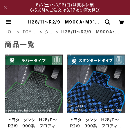
8/8(土)～8/16(日)は夏季休業
8/5以降のご注文は8/17より順次発送
H28/11～R2/9 M900A・M910A
| 神戸マット工房
HOM
TOYOT
タン
H28/11～R2/9 M900A・M9
E
A
ク
10A
商品一覧
トヨタ タンク H28/11〜
トヨタ タンク H28/11〜
R2/9 900系 フロアマッ
R2/9 900系 フロアマッ