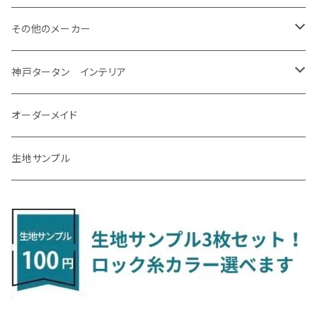
R5/11～ AZSH36
H14/3～R4/12 K12/K13
H27/2～R2/7 FR4・FR5
クラウン・マジェスタ
モコ
シビック
H31/4～R7/12 50系
R6/5～ 6人乗 TAWH15W
R4/7～ T33
R3/12～ HA37/97S
H30/8～R4/12 RW1/2・RT5/6 5人乗り
H24/6～H29/12 10系
H18/9～H29/10
H22/8～R8/7 E52
R4/9～ GU系
R1/9～ DJ系
R2/9～ S403/413V
H20/11～ HE22/33S
H26/2～ B11A/B30系
H22/2～29/1 ZF1・ZF2
H24/10～R3/3 AA系
アクア
ＬＳ６００ｈ
オーラ
サンバーバン/ディアス
ＭＡＺＤＡ３
グランマックストラック
アルトラパンLC
ｅｋワゴン
NBOX/NBOXカスタム
アルテオン
Ａクラス
その他のメーカー
R7/12～ 60系
R8/2～ RS5/6
H16/7～H30/4 180/200/210系
H23/2～H28/5 MG33S
H29/9～R3/6 FC/FK系
グランエース
ラティオ
シビック タイプアール
R8/7～ E53
H23/12～R3/7 NHP10
H19/5～H29/10
R3/8～ E13
H11/2～H24/2 TV系
R1/5～ BP系
R2/9～ S403/413P
R4/6～ HE33S
H25/6～ B11W/B30系
H23/12～H29/9 JF1/2
H29/10～ ３HD系
H24/11～30/10
アベンシス
ＬＳ５００/ＬＳ５００ｈ
ＮＶ３５０キャラバン
サンバートラック
ＭＡＺＤＡ６
コペン
イグニス
ｅｋカスタム/ｅｋクロス
NBOXプラス/NBOXプラスカスタム
ゴルフ
Ｂクラス
MINI
神戸タータン インテリア
R3/9～ FL1・FL4
R1/12～ GDH303W
H24/10～H28/12 N17
R4/9～ FL5
コペン
ラフェスタ
シャトル
R3/7～ MXPK系
H24/4～R4/1 S3系
H29/9～R5/10 JF3/4
H30/10～
H23/9～H30/4 270系
H29/10～
H24/6～ E26 3人乗
H24/2～H26/9 S200系
R1/8～ GJ系
H14/6～ L880/LA400K
H28/2～ FF21S
H25/6～H31/3 ｅｋカスタム
H24/7～H29/8 JF1/2
H25/4～R3/4 AU系
H24/4～R1/6
MINIクロスオーバー
アリオン
ＬＸ
キューブ
シフォン
ＭＸ－３０
タフト
エスクード
ekクロスEV
NBOXスラッシュ
シャラン
Ｃクラス
ラグマット
オーダーメイド
R4/1～ S7系
R5/10～ JF5/6
R1/12～ LA400A
H23/6～H30/3 CWEAWN
H27/5～R4/11 GK/GP系
サイ（ＳＡＩ）
リーフ
スーパーONE
H24/6～ E26 5・6人乗
H26/9～ S500系
H31/3～ ｅｋクロス
R3/6～ CDD系
H23/10～R3/3 260系
H27/9～R3/10 URJ201W
H14/10～R2/3 Z11・Z12
H28/12～R1/7 LA600/610
R2/10～ DREJ3P
R2/6～ LA900/910S
H17/5～H27/10 TA/TD系
R4/6～ B5AW
H26/12～R2/2 JF1/2
H23/2～ 7N系
H26/7～R4/2
ラグマットセカンド（L）
アルファード/ヴェルファイアＨＶ
ＮＸ
キックス
ジャスティ
アクセラ/アクセラ・スポーツ
タント
エブリィ
アイミーブ
NBOXジョイ
Tクロス
ＣＬＡクラス
生地サンプル
H24/6〜 E26 9人乗
R4/1～ ゴルフGTI/R
H23/11～ AZK10
H22/12～H29/10 ZE0
R8/5～ JG6
サクシード
ルークス
ステップワゴン/スパーダ
R4/1～ VJA310W
R3/1～ EVモデル
H27/10～ YD/YE系
H28/3～R3/6
ラグマットサード（M）
H20/5～H27/1 20系
H26/7～R3/7 10系
H20/10～H24/8 H59A
H28/11～ M900系
H21/6～R1/5 BL/BM系
H25/10～R1/7 LA600/610S
H17/9～ DA64/DA17
H22/4～R3/2 HA/HD系
R6/9～ JF5/6
R1/11～ C1DKR
H25/7～31/8
ウィッシュ
ＲＣ
グロリア
ステラ
アテンザセダン/アテンザワゴン
トール
キャリイトラック
アウトランダー
N-ONE
Tロック
ＣＬＡクラスシューティングブレーク
H16/4～28/1 １T系 トゥラン
H29/10～R7/10 ZE1
ラグマットミニ（S）
H24/4～ 50系後期/160系
R2/3～ B40系/BB系
H27/4～R4/5 RP1/2/3/4/5
シエンタ
ストリーム
H27/1～R5/6 30系
R3/11～ 20系
R2/6~R8/6 15系(e-POWER)
R1/7～ LA650/660
H24/4～29/10 20系
H26/10～
H11/6～H16/10 Y34
H23/5～ LA100系
H24/11～R1/8 GJ系
H28/11～ M900系
H13/9～ DA系
H24/10～R2/12 GF系
H24/11～R2/3 JG1・JG2
R2/7～ A1D系
H27/6～R1/8
ヴィッツ
ＲＸ
サクラ
ソルテラ
キャロル
ハイゼット・キャディー
クロスビー(XBEE)
アウトランダーＰＨＥＶ
N-ONE e:
ティグアン
ＣＬＳクラス
R7/10～ ZE2
R4/5～ RP6/7/8
R5/6～ 40系
R8/6～ 16系
H15/9～ 6・7人乗
H18/7~H26/5 7人乗 RN6/7/8/9
スープラ
バモス
R2/11～ JG3・JG4
H22/12～R2/3 130系
H27/10～R4/7 20系5人乗
R4/5～ B6AW
R4/5~ XEAM10X・YEAM15X
H27/1～ HB36/37/97S
H28/6～R3/9 LA700V
H29/12～R7/10 MN71S
H25/1～ GG/GN系 5人乗
R7/9~ JG5
H20/9～H29/1 5NC系
H30/6～
ヴォクシー
ＵＸ
シーマ
ディアスワゴン
キャロルエコ
ハイゼット・カーゴ
ジムニー
エクリプスクロス/エクリプスクロスPHEV
N-VAN
トゥアレグ
Ｅクラス