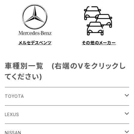
メルセデスベンツ
その他のメーカー
車種別一覧 (右端のVをクリックし
てください)
TOYOTA
86
LEXUS
H24/4～R3/8 ZN6
GR86
ＣＴ
NISSAN