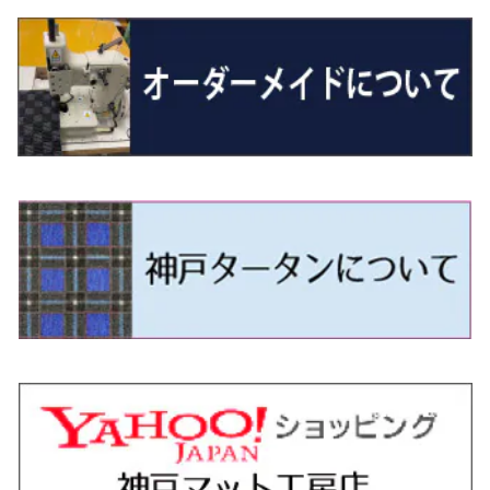
H27/7～ 5人乗
H21/6~H24/4 5人乗 RN6/8
R1/5～ ＤＢ系
H11/6～H30/5 HM1・HM2
スペイド
バモス ホビオ
R01/8～R4/7 20系6人乗
R7/10～ MND1S
H25/1～ GN0W 7人乗
H29/1～ 5NC/5ND系
H26/1～R4/1 80系
H30/11～
H13/1～R4/8 F50・Y51
H21/9～R2/4 S300系
H24/11～H27/1 HB35S
H16/12～ S300/S700系
H3/6～ JA/JB系
H30/3～ GK/GL系
H30/7～ JJ1・JJ2
H15/9～H30/4 7L/7P系
H28/7～
エスクァイア
シルビア
トレジア
スクラム
ハイゼット・トラック
ジムニーノマド
タウンボックス
N-VAN e:
パサート
ＧＬＡクラス
H24/4~H26/5 6人乗 RN6/7/8/9
H29/12～R4/7 20系7人乗
H24/7～R2/12 140系
H15/4～Ｈ30/5 HM3・HM4
センチュリー
フィット/フィットハイブリッド
R4/1～ 90系
H26/10～R3/12 80系
H3/1～H11/1 S13・S14
H22/11～H28/3 120系
H17/9～ DG64/DG17
H11/1～ S200/S500系
R7/4～ JC74W
H26/2～ DS17/64W
R6/10~ JJ3
H23/5～H27/7 3CCAX
H26/5～R2/6
エスティマ
シルフィ
フォレスター
スクラムトラック
ブーン
ジムニーワイド/ジムニーシエラ
ディグニティ
N‐WGN/N‐WGNカスタム
ザ・ビートル
ＧＬＥクラス
R4/11～ 10系
H9/4～R5/9 50/60系
H25/9～R2/2 GK/GP系
タウンエース・トラック
フリード/フリードハイブリッド
H11/1～H14/11 S15
H27/7～ 3CC/3CD系
H18/1～H24/5（前期）
H24/12～R3/10 TB17
H14/2～ SG/SH/SJ/SK系
H25/9～ DG16T
H28/4～R5/12 M700系
H10/1～H14/1 JB33/43W
H24/7～H29/1 BHGY51
H25/11～ JH1・JH2・JH3・JH4
H24/4～R3/4 16C系
R1/6～
エスティマ・ハイブリッド
ジューク
プレオ
デミオ
ミラ
スイフト/スイフトスポーツ
デリカＤ：２
S660
ポロ
Ｓクラス
R2/2～ GR/GS系
H20/2～ 400系
H23/10～H28/9 GB3/4・GP3
タウンエース・バン
フリードスパイク/フリードスパイクHV
H24/5～R1/10（後期）
H14/1～ JB43/74W
H18/6～H24/5（前期）
H22/6～R2/6 F15
H22/4～H30/3 L275/285
H19/7～R1/7 DE/DJ系
H18/12～ L275/285
H22/9～ スイフト
H23/3～ MB系
H27/4～R3/12 JW5
H21/10～H30/3 6RC系
H25/10～R3/10
オーリス
スカイライン
プレオプラス
ビアンテ
ミラ・イース
スペーシア/スペーシアカスタム/スペーシアギア
デリカＤ：３
WR-V
Ｖクラス
H28/9～R6/6 GB5/6/7/8
H20/2～ 400系
H22/7～H28/9 GB3/4
タンク
フリード+（プラス）/+ハイブリッド
H24/5～R1/10（後期）
H23/12～
H30/3～ AW系
H24/8～H30/3 180系
H13/6～H18/11 V35
H24/12～H29/5 LA300/310
H20/7～30/3 CC系
H23/9～ LA300系
H25/3～R5/11
H23/10～H31/4 BM20 7人乗
R6/3～ DG5
H27/4～
カムリ
スカイライン・クロスオーバー
レヴォーグ
ファミリア バン
ミラ・ココア
スペーシアベース
デリカＤ：５
ZR-V
R6/6～ 5人乗 GT2/4/6/8
H28/11～R2/9 M900A・M910A
H28/9～R6/6 GB5/6/7/8
ノア
プレリュード
H18/11～H26/4 V36
H29/5～ LA350/360
H30/12～R5/11
H23/10～H31/4 BM20 5人乗
H23/9～ 50/70系
H21/7～H28/6 J50
H26/6～ VM/VN系
H29/2～H30/6 後期 Y12系
H21/8～H30/3 L675/685
R4/8～ MK33V
H19/1～ CV系
R5/4～ RZ系
カローラ・アクシオ（セダン）
セドリック
レガシィB4
フレア
ミラ・トコット
ソリオ/ソリオバンディット
デリカミニ
アクティ バン/トラック
R6/6～ 6人乗 GT1/2/3/4/5/6/7/8
H26/2～ V37
R5/11～ MK54S・MK94S
H26/1～R4/1 80系
R7/9～ BF1
ハイエースバン／レジアスエースバン
レジェンド
H30/6～ 160系
H24/5～ 160系
H11/6～H16/10 Y34
H15/6～R2/8 BN/BM/BL系
H24/10～ MJ系
H30/6～ LA550/560S
H23/1～H27/8 MA15S
R5/5～ B30系/BA系
H11/6～H30/7 バン HH5・HH6
カローラ・クロス
セレナ
レガシィアウトバック
フレアクロスオーバー
ムーヴ
ハスラー
パジェロ
アコード・アコードハイブリッド
R6/6～ 7人乗 GT1/5
R4/1～ 90系
H16/8～ 3人乗 200系
H27/2～R3/12 KC2
ハイエースワゴン
H1/6～H11/6 Y30
H27/8～R2/12 MA26/36/46S
H21/12～R3/4 トラック
R3/9～ 10系
H22/11～H28/9 C26
H15/10～ BP/BR/BS/BT系
H26/1～ MS系
H26/12～R5/7 LA150/160S
H26/1～ MR系
H18/10～R1/8 7人乗ロング V90系
H25/6～R2/2 CR系
カローラ・スポーツ
ティアナ
レガシィツーリングワゴン
フレアワゴン
ムーヴキャンバス
バレーノ
パジェロ・ミニ
インサイト