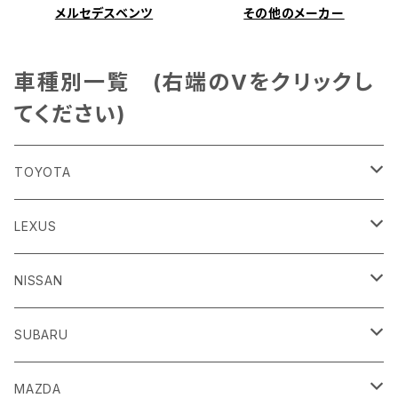
メルセデスベンツ
その他のメーカー
車種別一覧 (右端のVをクリックし
てください)
TOYOTA
86
LEXUS
H24/4～R3/8 ZN6
GR86
ＣＴ
NISSAN
R3/10～ ZN8
H23/1～R4/11
ｂＢ
ＥＳ
ＡＤ
SUBARU
H17/12～H28/8 20系
H30/10～
H18/12～ Y12
ｂZ４X
ＧＳ
ＧＴ－Ｒ
ＢＲＺ
MAZDA