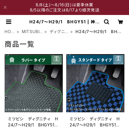
8/8(土)～8/16(日)は夏季休業
8/5以降のご注文は8/17より順次発送
H24/7～H29/1 BHGY51 | 神戸
マット工房
HOM
MITSUBIS
ディグニテ
H24/7～H29/1 BHG
E
HI
ィ
Y51
商品一覧
ミツビシ ディグニティ H
ミツビシ ディグニティ H
24/7〜H29/1 BHGY51
24/7〜H29/1 BHGY51