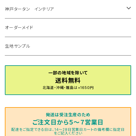
R7/12～ 60系
R8/2～ RS5/6
R8/7～ E53
H23/12～R3/7 NHP10
H19/5～H29/10
R3/8～ E13
H11/2～H24/2 TV系
R1/5～ BP系
R2/9～ S403/413P
R4/6～ HE33S
H25/6～ B11W/B30系
H23/12～H29/9 JF1/2
H29/10～ ３HD系
H24/11～30/10
アベンシス
ＬＳ５００/ＬＳ５００ｈ
ＮＶ３５０キャラバン
サンバートラック
ＭＡＺＤＡ６
コペン
イグニス
ｅｋカスタム/ｅｋクロス
NBOXプラス/NBOXプラスカスタム
ゴルフ
Ｂクラス
MINI
神戸タータン インテリア
R3/7～ MXPK系
H24/4～R4/1 S3系
H29/9～R5/10 JF3/4
H30/10～
H23/9～H30/4 270系
H29/10～
H24/6～ E26 3人乗
H24/2～H26/9 S200系
R1/8～ GJ系
H14/6～ L880/LA400K
H28/2～ FF21S
H25/6～H31/3 ｅｋカスタム
H24/7～H29/8 JF1/2
H25/4～R3/4 AU系
H24/4～R1/6
MINIクロスオーバー
アリオン
ＬＸ
キューブ
シフォン
ＭＸ－３０
タフト
エスクード
ekクロスEV
NBOXスラッシュ
シャラン
Ｃクラス
ラグマット
オーダーメイド
R4/1～ S7系
R5/10～ JF5/6
H24/6～ E26 5・6人乗
H26/9～ S500系
H31/3～ ｅｋクロス
R3/6～ CDD系
H23/10～R3/3 260系
H27/9～R3/10 URJ201W
H14/10～R2/3 Z11・Z12
H28/12～R1/7 LA600/610
R2/10～ DREJ3P
R2/6～ LA900/910S
H17/5～H27/10 TA/TD系
R4/6～ B5AW
H26/12～R2/2 JF1/2
H23/2～ 7N系
H26/7～R4/2
ラグマットセカンド（L）
アルファード/ヴェルファイアＨＶ
ＮＸ
キックス
ジャスティ
アクセラ/アクセラ・スポーツ
タント
エブリィ
アイミーブ
NBOXジョイ
Tクロス
ＣＬＡクラス
生地サンプル
H24/6〜 E26 9人乗
R4/1～ ゴルフGTI/R
R4/1～ VJA310W
R3/1～ EVモデル
H27/10～ YD/YE系
H28/3～R3/6
ラグマットサード（M）
H20/5～H27/1 20系
H26/7～R3/7 10系
H20/10～H24/8 H59A
H28/11～ M900系
H21/6～R1/5 BL/BM系
H25/10～R1/7 LA600/610S
H17/9～ DA64/DA17
H22/4～R3/2 HA/HD系
R6/9～ JF5/6
R1/11～ C1DKR
H25/7～31/8
ウィッシュ
ＲＣ
グロリア
ステラ
アテンザセダン/アテンザワゴン
トール
キャリイトラック
アウトランダー
N-ONE
Tロック
ＣＬＡクラスシューティングブレーク
一部の地域を除いて
H16/4～28/1 １T系 トゥラン
送料無料
ラグマットミニ（S）
H27/1～R5/6 30系
R3/11～ 20系
R2/6~R8/6 15系(e-POWER)
R1/7～ LA650/660
H24/4～29/10 20系
H26/10～
H11/6～H16/10 Y34
H23/5～ LA100系
H24/11～R1/8 GJ系
H28/11～ M900系
H13/9～ DA系
H24/10～R2/12 GF系
H24/11～R2/3 JG1・JG2
R2/7～ A1D系
H27/6～R1/8
ヴィッツ
ＲＸ
サクラ
ソルテラ
キャロル
ハイゼット・キャディー
クロスビー(XBEE)
アウトランダーＰＨＥＶ
N-ONE e:
ティグアン
ＣＬＳクラス
北海道・沖縄・離島は+1650円
R5/6～ 40系
R8/6～ 16系
R2/11～ JG3・JG4
H22/12～R2/3 130系
H27/10～R4/7 20系5人乗
R4/5～ B6AW
R4/5~ XEAM10X・YEAM15X
H27/1～ HB36/37/97S
H28/6～R3/9 LA700V
H29/12～R7/10 MN71S
H25/1～ GG/GN系 5人乗
R7/9~ JG5
H20/9～H29/1 5NC系
H30/6～
ヴォクシー
ＵＸ
シーマ
ディアスワゴン
キャロルエコ
ハイゼット・カーゴ
ジムニー
エクリプスクロス/エクリプスクロスPHEV
N-VAN
トゥアレグ
Ｅクラス
発送は受注生産のため
R01/8～R4/7 20系6人乗
R7/10～ MND1S
H25/1～ GN0W 7人乗
H29/1～ 5NC/5ND系
H26/1～R4/1 80系
H30/11～
H13/1～R4/8 F50・Y51
H21/9～R2/4 S300系
H24/11～H27/1 HB35S
H16/12～ S300/S700系
H3/6～ JA/JB系
H30/3～ GK/GL系
H30/7～ JJ1・JJ2
H15/9～H30/4 7L/7P系
H28/7～
エスクァイア
シルビア
トレジア
スクラム
ハイゼット・トラック
ジムニーノマド
タウンボックス
N-VAN e:
パサート
ＧＬＡクラス
ご注文日から５～７営業日
配達をご指定できる日は、14～28日営業日カートの備考欄に指定日
をご記入ください
H29/12～R4/7 20系7人乗