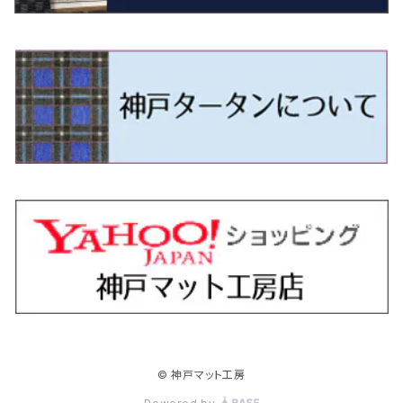
H9/4～R5/9 50/60系
H25/9～R2/2 GK/GP系
タウンエース・トラック
フリード/フリードハイブリッド
H11/1～H14/11 S15
H27/7～ 3CC/3CD系
H18/1～H24/5（前期）
H24/12～R3/10 TB17
H14/2～ SG/SH/SJ/SK系
H25/9～ DG16T
H28/4～R5/12 M700系
H10/1～H14/1 JB33/43W
H24/7～H29/1 BHGY51
H25/11～ JH1・JH2・JH3・JH4
H24/4～R3/4 16C系
R1/6～
エスティマ・ハイブリッド
ジューク
プレオ
デミオ
ミラ
スイフト/スイフトスポーツ
デリカＤ：２
S660
ポロ
Ｓクラス
R2/2～ GR/GS系
H20/2～ 400系
H23/10～H28/9 GB3/4・GP3
タウンエース・バン
フリードスパイク/フリードスパイクHV
H24/5～R1/10（後期）
H14/1～ JB43/74W
H18/6～H24/5（前期）
H22/6～R2/6 F15
H22/4～H30/3 L275/285
H19/7～R1/7 DE/DJ系
H18/12～ L275/285
H22/9～ スイフト
H23/3～ MB系
H27/4～R3/12 JW5
H21/10～H30/3 6RC系
H25/10～R3/10
オーリス
スカイライン
プレオプラス
ビアンテ
ミラ・イース
スペーシア/スペーシアカスタム/スペーシアギア
デリカＤ：３
WR-V
Ｖクラス
H28/9～R6/6 GB5/6/7/8
H20/2～ 400系
H22/7～H28/9 GB3/4
タンク
フリード+（プラス）/+ハイブリッド
H24/5～R1/10（後期）
H23/12～
H30/3～ AW系
H24/8～H30/3 180系
H13/6～H18/11 V35
H24/12～H29/5 LA300/310
H20/7～30/3 CC系
H23/9～ LA300系
H25/3～R5/11
H23/10～H31/4 BM20 7人乗
R6/3～ DG5
H27/4～
カムリ
スカイライン・クロスオーバー
レヴォーグ
ファミリア バン
ミラ・ココア
スペーシアベース
デリカＤ：５
ZR-V
R6/6～ 5人乗 GT2/4/6/8
H28/11～R2/9 M900A・M910A
H28/9～R6/6 GB5/6/7/8
ノア
プレリュード
H18/11～H26/4 V36
H29/5～ LA350/360
H30/12～R5/11
H23/10～H31/4 BM20 5人乗
H23/9～ 50/70系
H21/7～H28/6 J50
H26/6～ VM/VN系
H29/2～H30/6 後期 Y12系
H21/8～H30/3 L675/685
R4/8～ MK33V
H19/1～ CV系
R5/4～ RZ系
カローラ・アクシオ（セダン）
セドリック
レガシィB4
フレア
ミラ・トコット
ソリオ/ソリオバンディット
デリカミニ
アクティ バン/トラック
R6/6～ 6人乗 GT1/2/3/4/5/6/7/8
H26/2～ V37
R5/11～ MK54S・MK94S
H26/1～R4/1 80系
R7/9～ BF1
ハイエースバン／レジアスエースバン
レジェンド
H30/6～ 160系
H24/5～ 160系
H11/6～H16/10 Y34
H15/6～R2/8 BN/BM/BL系
H24/10～ MJ系
H30/6～ LA550/560S
H23/1～H27/8 MA15S
R5/5～ B30系/BA系
H11/6～H30/7 バン HH5・HH6
カローラ・クロス
セレナ
レガシィアウトバック
フレアクロスオーバー
ムーヴ
ハスラー
パジェロ
アコード・アコードハイブリッド
R6/6～ 7人乗 GT1/5
R4/1～ 90系
H16/8～ 3人乗 200系
H27/2～R3/12 KC2
ハイエースワゴン
H1/6～H11/6 Y30
H27/8～R2/12 MA26/36/46S
H21/12～R3/4 トラック
R3/9～ 10系
H22/11～H28/9 C26
H15/10～ BP/BR/BS/BT系
H26/1～ MS系
H26/12～R5/7 LA150/160S
H26/1～ MR系
H18/10～R1/8 7人乗ロング V90系
H25/6～R2/2 CR系
カローラ・スポーツ
ティアナ
レガシィツーリングワゴン
フレアワゴン
ムーヴキャンバス
バレーノ
パジェロ・ミニ
インサイト
H16/8～ 5・6人乗 200系
R2/12～ MA27/37/47S
H16/8～ 10人乗 200系
ハイラックス
H28/8～R4/11 C27
R7/6～ LA850/860S
H18/10～R1/8 5人乗ショート V80系
R2/2～R5/1 CV3
H30/6～ 210系
H15/2～R2/7 J31/J32/L33
H15/6～H26/10 BP/BR系
H24/6～ MM系
H28/9～R4/7 LA800/810S
H28/3～R2/7 WB系
H6/12～H25/1 H50系
H11/11～R4/12 ZE1・ZE2・ZE4
カローラ・ツーリング
デイズ
レックス
プレマシー
メビウス
フロンクス
プラウディア
ヴェゼル
© 神戸マット工房
H16/8～ 9人乗 200系
R4/11～ C28
R6/3～ CY2
H29/9～ GUN125
ハイラックスサーフ
R4/7～ LA850/860S
R1/10～ 210系
H25/6～H31/3 20系
R4/11～ A201F
H22/7～30/3 CW系
H25/4～R3/2 ZVW41N
R6/10～ WDB3S・WEB3S
H24/7～H29/1 Y51系
H25/12～R3/4 RU系
カローラ・フィールダー
デイズルークス
ボンゴバン
ロッキー
ランディ
ミニキャブ・バン
オデッセイ