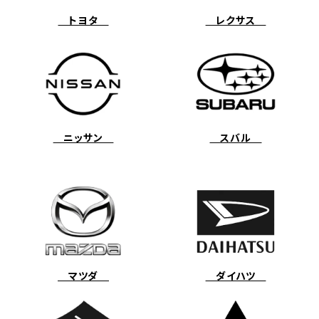
トヨタ
レクサス
ニッサン
スバル
マツダ
ダイハツ