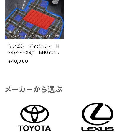
ミツビシ ディグニティ H
24/7〜H29/1 BHGY51
フロアマット一式 カーマッ
¥40,700
ト 神戸タータン 特別受
注生産品
メーカーから選ぶ