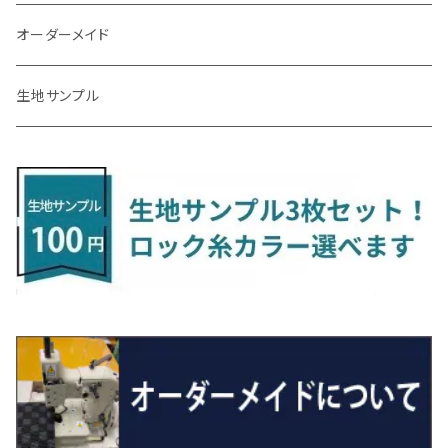
R3/9～ FL1・FL4
R1/12～ GDH303W
H24/10～H28/12 N17
R4/9～ FL5
コペン
ラフェスタ
シャトル
R3/7～ MXPK系
H24/4～R4/1 S3系
H29/9～R5/10 JF3/4
H30/10～
H23/9～H30/4 270系
H29/10～
H24/6～ E26 3人乗
H24/2～H26/9 S200系
R1/8～ GJ系
H14/6～ L880/LA400K
H28/2～ FF21S
H25/6～H31/3 ｅｋカスタム
H24/7～H29/8 JF1/2
H25/4～R3/4 AU系
H24/4～R1/6
MINIクロスオーバー
アリオン
ＬＸ
キューブ
シフォン
ＭＸ－３０
タフト
エスクード
ekクロスEV
NBOXスラッシュ
シャラン
Ｃクラス
ラグマット
オーダーメイド
R4/1～ S7系
R5/10～ JF5/6
R1/12～ LA400A
H23/6～H30/3 CWEAWN
H27/5～R4/11 GK/GP系
サイ（ＳＡＩ）
リーフ
スーパーONE
H24/6～ E26 5・6人乗
H26/9～ S500系
H31/3～ ｅｋクロス
R3/6～ CDD系
H23/10～R3/3 260系
H27/9～R3/10 URJ201W
H14/10～R2/3 Z11・Z12
H28/12～R1/7 LA600/610
R2/10～ DREJ3P
R2/6～ LA900/910S
H17/5～H27/10 TA/TD系
R4/6～ B5AW
H26/12～R2/2 JF1/2
H23/2～ 7N系
H26/7～R4/2
ラグマットセカンド（L）
アルファード/ヴェルファイアＨＶ
ＮＸ
キックス
ジャスティ
アクセラ/アクセラ・スポーツ
タント
エブリィ
アイミーブ
NBOXジョイ
Tクロス
ＣＬＡクラス
生地サンプル
H24/6〜 E26 9人乗
R4/1～ ゴルフGTI/R
H23/11～ AZK10
H22/12～H29/10 ZE0
R8/5～ JG6
サクシード
ルークス
ステップワゴン/スパーダ
R4/1～ VJA310W
R3/1～ EVモデル
H27/10～ YD/YE系
H28/3～R3/6
ラグマットサード（M）
H20/5～H27/1 20系
H26/7～R3/7 10系
H20/10～H24/8 H59A
H28/11～ M900系
H21/6～R1/5 BL/BM系
H25/10～R1/7 LA600/610S
H17/9～ DA64/DA17
H22/4～R3/2 HA/HD系
R6/9～ JF5/6
R1/11～ C1DKR
H25/7～31/8
ウィッシュ
ＲＣ
グロリア
ステラ
アテンザセダン/アテンザワゴン
トール
キャリイトラック
アウトランダー
N-ONE
Tロック
ＣＬＡクラスシューティングブレーク
H16/4～28/1 １T系 トゥラン
H29/10～R7/10 ZE1
ラグマットミニ（S）
H24/4～ 50系後期/160系
R2/3～ B40系/BB系
H27/4～R4/5 RP1/2/3/4/5
シエンタ
ストリーム
H27/1～R5/6 30系
R3/11～ 20系
R2/6~R8/6 15系(e-POWER)
R1/7～ LA650/660
H24/4～29/10 20系
H26/10～
H11/6～H16/10 Y34
H23/5～ LA100系
H24/11～R1/8 GJ系
H28/11～ M900系
H13/9～ DA系
H24/10～R2/12 GF系
H24/11～R2/3 JG1・JG2
R2/7～ A1D系
H27/6～R1/8
ヴィッツ
ＲＸ
サクラ
ソルテラ
キャロル
ハイゼット・キャディー
クロスビー(XBEE)
アウトランダーＰＨＥＶ
N-ONE e:
ティグアン
ＣＬＳクラス
R7/10～ ZE2
R4/5～ RP6/7/8
R5/6～ 40系
R8/6～ 16系
H15/9～ 6・7人乗
H18/7~H26/5 7人乗 RN6/7/8/9
スープラ
バモス
R2/11～ JG3・JG4
H22/12～R2/3 130系
H27/10～R4/7 20系5人乗
R4/5～ B6AW
R4/5~ XEAM10X・YEAM15X
H27/1～ HB36/37/97S
H28/6～R3/9 LA700V
H29/12～R7/10 MN71S
H25/1～ GG/GN系 5人乗
R7/9~ JG5
H20/9～H29/1 5NC系
H30/6～
ヴォクシー
ＵＸ
シーマ
ディアスワゴン
キャロルエコ
ハイゼット・カーゴ
ジムニー
エクリプスクロス/エクリプスクロスPHEV
N-VAN
トゥアレグ
Ｅクラス
H27/7～ 5人乗
H21/6~H24/4 5人乗 RN6/8
R1/5～ ＤＢ系
H11/6～H30/5 HM1・HM2
スペイド
バモス ホビオ
R01/8～R4/7 20系6人乗
R7/10～ MND1S
H25/1～ GN0W 7人乗
H29/1～ 5NC/5ND系
H26/1～R4/1 80系
H30/11～
H13/1～R4/8 F50・Y51
H21/9～R2/4 S300系
H24/11～H27/1 HB35S
H16/12～ S300/S700系
H3/6～ JA/JB系
H30/3～ GK/GL系
H30/7～ JJ1・JJ2
H15/9～H30/4 7L/7P系
H28/7～
エスクァイア
シルビア
トレジア
スクラム
ハイゼット・トラック
ジムニーノマド
タウンボックス
N-VAN e:
パサート
ＧＬＡクラス
H24/4~H26/5 6人乗 RN6/7/8/9
H29/12～R4/7 20系7人乗
H24/7～R2/12 140系
H15/4～Ｈ30/5 HM3・HM4
センチュリー
フィット/フィットハイブリッド
R4/1～ 90系
H26/10～R3/12 80系
H3/1～H11/1 S13・S14
H22/11～H28/3 120系
H17/9～ DG64/DG17
H11/1～ S200/S500系
R7/4～ JC74W
H26/2～ DS17/64W
R6/10~ JJ3
H23/5～H27/7 3CCAX
H26/5～R2/6
エスティマ
シルフィ
フォレスター
スクラムトラック
ブーン
ジムニーワイド/ジムニーシエラ
ディグニティ
N‐WGN/N‐WGNカスタム
ザ・ビートル
ＧＬＥクラス
R4/11～ 10系