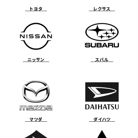
トヨタ
レクサス
ニッサン
スバル
マツダ
ダイハツ