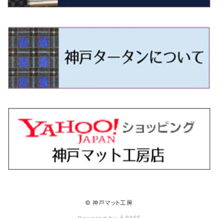
H9/4～R5/9 50/60系
H25/9～R2/2 GK/GP系
タウンエース・トラック
フリード/フリードハイブリッド
H11/1～H14/11 S15
H27/7～ 3CC/3CD系
H18/1～H24/5（前期）
H24/12～R3/10 TB17
H14/2～ SG/SH/SJ/SK系
H25/9～ DG16T
H28/4～R5/12 M700系
H10/1～H14/1 JB33/43W
H24/7～H29/1 BHGY51
H25/11～ JH1・JH2・JH3・JH4
H24/4～R3/4 16C系
R1/6～
エスティマ・ハイブリッド
ジューク
プレオ
デミオ
ミラ
スイフト/スイフトスポーツ
デリカＤ：２
S660
ポロ
Ｓクラス
R2/2～ GR/GS系
H20/2～ 400系
H23/10～H28/9 GB3/4・GP3
タウンエース・バン
フリードスパイク/フリードスパイクHV
H24/5～R1/10（後期）
H14/1～ JB43/74W
H18/6～H24/5（前期）
H22/6～R2/6 F15
H22/4～H30/3 L275/285
H19/7～R1/7 DE/DJ系
H18/12～ L275/285
H22/9～ スイフト
H23/3～ MB系
H27/4～R3/12 JW5
H21/10～H30/3 6RC系
H25/10～R3/10
オーリス
スカイライン
プレオプラス
ビアンテ
ミラ・イース
スペーシア/スペーシアカスタム/スペーシアギア
デリカＤ：３
WR-V
Ｖクラス
H28/9～R6/6 GB5/6/7/8
H20/2～ 400系
H22/7～H28/9 GB3/4
タンク
フリード+（プラス）/+ハイブリッド
H24/5～R1/10（後期）
H23/12～
H30/3～ AW系
H24/8～H30/3 180系
H13/6～H18/11 V35
H24/12～H29/5 LA300/310
H20/7～30/3 CC系
H23/9～ LA300系
H25/3～R5/11
H23/10～H31/4 BM20 7人乗
R6/3～ DG5
H27/4～
カムリ
スカイライン・クロスオーバー
レヴォーグ
ファミリア バン
ミラ・ココア
スペーシアベース
デリカＤ：５
ZR-V
R6/6～ 5人乗 GT2/4/6/8
H28/11～R2/9 M900A・M910A
H28/9～R6/6 GB5/6/7/8
ノア
プレリュード
H18/11～H26/4 V36
H29/5～ LA350/360
H30/12～R5/11
H23/10～H31/4 BM20 5人乗
H23/9～ 50/70系
H21/7～H28/6 J50
H26/6～ VM/VN系
H29/2～H30/6 後期 Y12系
H21/8～H30/3 L675/685
R4/8～ MK33V
H19/1～ CV系
R5/4～ RZ系
カローラ・アクシオ（セダン）
セドリック
レガシィB4
フレア
ミラ・トコット
ソリオ/ソリオバンディット
デリカミニ
アクティ バン/トラック
R6/6～ 6人乗 GT1/2/3/4/5/6/7/8
H26/2～ V37
R5/11～ MK54S・MK94S
H26/1～R4/1 80系
R7/9～ BF1
ハイエースバン／レジアスエースバン
レジェンド
H30/6～ 160系
H24/5～ 160系
H11/6～H16/10 Y34
H15/6～R2/8 BN/BM/BL系
H24/10～ MJ系
H30/6～ LA550/560S
H23/1～H27/8 MA15S
R5/5～ B30系/BA系
H11/6～H30/7 バン HH5・HH6
カローラ・クロス
セレナ
レガシィアウトバック
フレアクロスオーバー
ムーヴ
ハスラー
パジェロ
アコード・アコードハイブリッド
R6/6～ 7人乗 GT1/5
R4/1～ 90系
H16/8～ 3人乗 200系
H27/2～R3/12 KC2
ハイエースワゴン
H1/6～H11/6 Y30
H27/8～R2/12 MA26/36/46S
H21/12～R3/4 トラック
R3/9～ 10系
H22/11～H28/9 C26
H15/10～ BP/BR/BS/BT系
H26/1～ MS系
H26/12～R5/7 LA150/160S
H26/1～ MR系
H18/10～R1/8 7人乗ロング V90系
H25/6～R2/2 CR系
カローラ・スポーツ
ティアナ
レガシィツーリングワゴン
フレアワゴン
ムーヴキャンバス
バレーノ
パジェロ・ミニ
インサイト
H16/8～ 5・6人乗 200系
R2/12～ MA27/37/47S
H16/8～ 10人乗 200系
ハイラックス
H28/8～R4/11 C27
R7/6～ LA850/860S
H18/10～R1/8 5人乗ショート V80系
R2/2～R5/1 CV3
H30/6～ 210系
H15/2～R2/7 J31/J32/L33
H15/6～H26/10 BP/BR系
H24/6～ MM系
H28/9～R4/7 LA800/810S
H28/3～R2/7 WB系
H6/12～H25/1 H50系
H11/11～R4/12 ZE1・ZE2・ZE4
カローラ・ツーリング
デイズ
レックス
プレマシー
メビウス
フロンクス
プラウディア
ヴェゼル
© 神戸マット工房
H16/8～ 9人乗 200系
R4/11～ C28
R6/3～ CY2
H29/9～ GUN125
ハイラックスサーフ
R4/7～ LA850/860S
R1/10～ 210系
H25/6～H31/3 20系
R4/11～ A201F
H22/7～30/3 CW系
H25/4～R3/2 ZVW41N
R6/10～ WDB3S・WEB3S
H24/7～H29/1 Y51系
H25/12～R3/4 RU系
カローラ・フィールダー
デイズルークス
ボンゴバン
ロッキー
ランディ
ミニキャブ・バン
オデッセイ