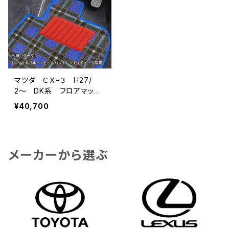
マツダ ＣＸ−３ H27/
2〜 DK系 フロアマット
一式 カーマット 神戸タ
¥40,700
ータン 特別受注生産品
メーカーから選ぶ