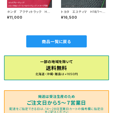
ホンダ アクティトラック H21/
トヨタ エスティマ H18/1〜H
12〜R3/4 HA8・HA9 フロ
24/5（前期） 50系 フロアマ
¥11,000
¥16,500
アマット一式 カーマット ハイ
ット一式 カーマット 防水 ラ
グレードタイプ
バータイプ
商品一覧に戻る
一部の地域を除いて
送料無料
北海道・沖縄・離島は+1650円
発送は受注生産のため
ご注文日から５～７営業日
配達をご指定できる日は、14～28日営業日カートの備考欄に指定日
をご記入ください