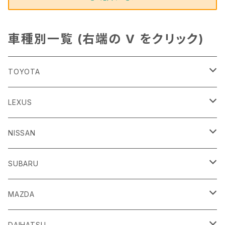
車種別一覧 (右端の V をクリック)
TOYOTA
86
LEXUS
H24/4～R3/8 ZN6
GR86
ＣＴ
NISSAN
R3/10～ ZN8
H23/1～R4/11
ｂＢ
ＥＳ
ＡＤ
SUBARU
H17/12～H28/8 20系
H30/10～
H18/12～ Y12
ｂZ４X
ＧＳ
ＧＴ－Ｒ
ＢＲＺ
MAZDA
R4/5~ XEAM10/11/15・YEAM15
H24/1～R2/7
H19/12～ R35
H24/3～R3/8 ZC6
Ｃ-ＨＲ
ＨＳ
ＮＴ１００クリッパートラック
ＷＲＸ Ｓ４/ＳＴＩ
ＣＸ－３
DAIHATSU