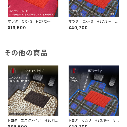
マツダ ＣＸ−３ H27/2〜 D
マツダ ＣＸ−３ H27/2〜 D
K系 フロアマット一式 カーマ
K系 フロアマット一式 カーマ
¥16,500
¥40,700
ット ハイグレードタイプ
ット 神戸タータン 特別受注
生産品
その他の商品
トヨタ エスクァイア H26/1
トヨタ カムリ H23/9〜 5
0〜R3/12 80系 フロアマッ
0/70系 フロアマット一式 カ
¥39,600
¥40,700