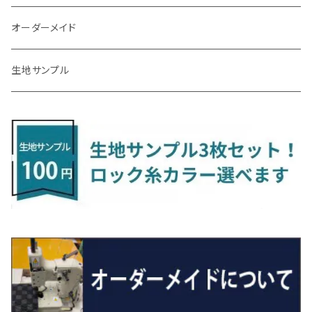
R3/7～ MXPK系
H24/4～R4/1 S3系
H29/9～R5/10 JF3/4
H30/10～
H23/9～H30/4 270系
H29/10～
H24/6～ E26 3人乗
H24/2～H26/9 S200系
R1/8～ GJ系
H14/6～ L880/LA400K
H28/2～ FF21S
H25/6～H31/3 ｅｋカスタム
H24/7～H29/8 JF1/2
H25/4～R3/4 AU系
H24/4～R1/6
MINIクロスオーバー
アリオン
ＬＸ
キューブ
シフォン
ＭＸ－３０
タフト
エスクード
ekクロスEV
NBOXスラッシュ
シャラン
Ｃクラス
ラグマット
オーダーメイド
R4/1～ S7系
R5/10～ JF5/6
H24/6～ E26 5・6人乗
H26/9～ S500系
H31/3～ ｅｋクロス
R3/6～ CDD系
H23/10～R3/3 260系
H27/9～R3/10 URJ201W
H14/10～R2/3 Z11・Z12
H28/12～R1/7 LA600/610
R2/10～ DREJ3P
R2/6～ LA900/910S
H17/5～H27/10 TA/TD系
R4/6～ B5AW
H26/12～R2/2 JF1/2
H23/2～ 7N系
H26/7～R4/2
ラグマットセカンド（L）
アルファード/ヴェルファイアＨＶ
ＮＸ
キックス
ジャスティ
アクセラ/アクセラ・スポーツ
タント
エブリィ
アイミーブ
NBOXジョイ
Tクロス
ＣＬＡクラス
生地サンプル
H24/6〜 E26 9人乗
R4/1～ ゴルフGTI/R
R4/1～ VJA310W
R3/1～ EVモデル
H27/10～ YD/YE系
H28/3～R3/6
ラグマットサード（M）
H20/5～H27/1 20系
H26/7～R3/7 10系
H20/10～H24/8 H59A
H28/11～ M900系
H21/6～R1/5 BL/BM系
H25/10～R1/7 LA600/610S
H17/9～ DA64/DA17
H22/4～R3/2 HA/HD系
R6/9～ JF5/6
R1/11～ C1DKR
H25/7～31/8
ウィッシュ
ＲＣ
グロリア
ステラ
アテンザセダン/アテンザワゴン
トール
キャリイトラック
アウトランダー
N-ONE
Tロック
ＣＬＡクラスシューティングブレーク
H16/4～28/1 １T系 トゥラン
ラグマットミニ（S）
H27/1～R5/6 30系
R3/11～ 20系
R2/6~R8/6 15系(e-POWER)
R1/7～ LA650/660
H24/4～29/10 20系
H26/10～
H11/6～H16/10 Y34
H23/5～ LA100系
H24/11～R1/8 GJ系
H28/11～ M900系
H13/9～ DA系
H24/10～R2/12 GF系
H24/11～R2/3 JG1・JG2
R2/7～ A1D系
H27/6～R1/8
ヴィッツ
ＲＸ
サクラ
ソルテラ
キャロル
ハイゼット・キャディー
クロスビー(XBEE)
アウトランダーＰＨＥＶ
N-ONE e:
ティグアン
ＣＬＳクラス
R5/6～ 40系
R8/6～ 16系
R2/11～ JG3・JG4
H22/12～R2/3 130系
H27/10～R4/7 20系5人乗
R4/5～ B6AW
R4/5~ XEAM10X・YEAM15X
H27/1～ HB36/37/97S
H28/6～R3/9 LA700V
H29/12～R7/10 MN71S
H25/1～ GG/GN系 5人乗
R7/9~ JG5
H20/9～H29/1 5NC系
H30/6～
ヴォクシー
ＵＸ
シーマ
ディアスワゴン
キャロルエコ
ハイゼット・カーゴ
ジムニー
エクリプスクロス/エクリプスクロスPHEV
N-VAN
トゥアレグ
Ｅクラス
R01/8～R4/7 20系6人乗
R7/10～ MND1S
H25/1～ GN0W 7人乗
H29/1～ 5NC/5ND系
H26/1～R4/1 80系
H30/11～
H13/1～R4/8 F50・Y51
H21/9～R2/4 S300系
H24/11～H27/1 HB35S
H16/12～ S300/S700系
H3/6～ JA/JB系
H30/3～ GK/GL系
H30/7～ JJ1・JJ2
H15/9～H30/4 7L/7P系
H28/7～
エスクァイア
シルビア
トレジア
スクラム
ハイゼット・トラック
ジムニーノマド
タウンボックス
N-VAN e:
パサート
ＧＬＡクラス
H29/12～R4/7 20系7人乗
R4/1～ 90系
H26/10～R3/12 80系
H3/1～H11/1 S13・S14
H22/11～H28/3 120系
H17/9～ DG64/DG17
H11/1～ S200/S500系
R7/4～ JC74W
H26/2～ DS17/64W
R6/10~ JJ3
H23/5～H27/7 3CCAX
H26/5～R2/6
エスティマ
シルフィ
フォレスター
スクラムトラック
ブーン
ジムニーワイド/ジムニーシエラ
ディグニティ
N‐WGN/N‐WGNカスタム
ザ・ビートル
ＧＬＥクラス