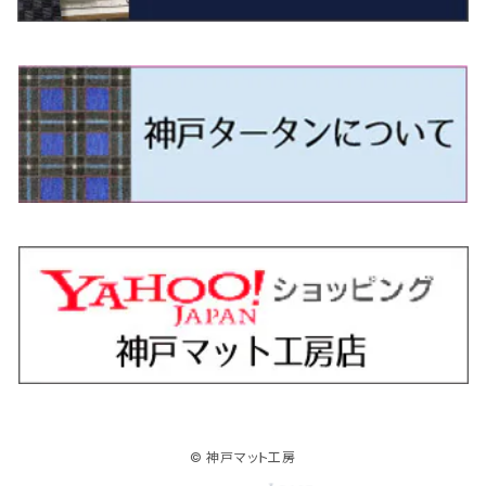
R4/11～ 10系
H11/1～H14/11 S15
H27/7～ 3CC/3CD系
H18/1～H24/5（前期）
H24/12～R3/10 TB17
H14/2～ SG/SH/SJ/SK系
H25/9～ DG16T
H28/4～R5/12 M700系
H10/1～H14/1 JB33/43W
H24/7～H29/1 BHGY51
H25/11～ JH1・JH2・JH3・JH4
H24/4～R3/4 16C系
R1/6～
エスティマ・ハイブリッド
ジューク
プレオ
デミオ
ミラ
スイフト/スイフトスポーツ
デリカＤ：２
S660
ポロ
Ｓクラス
H24/5～R1/10（後期）
H14/1～ JB43/74W
H18/6～H24/5（前期）
H22/6～R2/6 F15
H22/4～H30/3 L275/285
H19/7～R1/7 DE/DJ系
H18/12～ L275/285
H22/9～ スイフト
H23/3～ MB系
H27/4～R3/12 JW5
H21/10～H30/3 6RC系
H25/10～R3/10
オーリス
スカイライン
プレオプラス
ビアンテ
ミラ・イース
スペーシア/スペーシアカスタム/スペーシアギア
デリカＤ：３
WR-V
Ｖクラス
H24/5～R1/10（後期）
H23/12～
H30/3～ AW系
H24/8～H30/3 180系
H13/6～H18/11 V35
H24/12～H29/5 LA300/310
H20/7～30/3 CC系
H23/9～ LA300系
H25/3～R5/11
H23/10～H31/4 BM20 7人乗
R6/3～ DG5
H27/4～
カムリ
スカイライン・クロスオーバー
レヴォーグ
ファミリア バン
ミラ・ココア
スペーシアベース
デリカＤ：５
ZR-V
H18/11～H26/4 V36
H29/5～ LA350/360
H30/12～R5/11
H23/10～H31/4 BM20 5人乗
H23/9～ 50/70系
H21/7～H28/6 J50
H26/6～ VM/VN系
H29/2～H30/6 後期 Y12系
H21/8～H30/3 L675/685
R4/8～ MK33V
H19/1～ CV系
R5/4～ RZ系
カローラ・アクシオ（セダン）
セドリック
レガシィB4
フレア
ミラ・トコット
ソリオ/ソリオバンディット
デリカミニ
アクティ バン/トラック
H26/2～ V37
R5/11～ MK54S・MK94S
H30/6～ 160系
H24/5～ 160系
H11/6～H16/10 Y34
H15/6～R2/8 BN/BM/BL系
H24/10～ MJ系
H30/6～ LA550/560S
H23/1～H27/8 MA15S
R5/5～ B30系/BA系
H11/6～H30/7 バン HH5・HH6
カローラ・クロス
セレナ
レガシィアウトバック
フレアクロスオーバー
ムーヴ
ハスラー
パジェロ
アコード・アコードハイブリッド
H1/6～H11/6 Y30
H27/8～R2/12 MA26/36/46S
H21/12～R3/4 トラック
R3/9～ 10系
H22/11～H28/9 C26
H15/10～ BP/BR/BS/BT系
H26/1～ MS系
H26/12～R5/7 LA150/160S
H26/1～ MR系
H18/10～R1/8 7人乗ロング V90系
H25/6～R2/2 CR系
カローラ・スポーツ
ティアナ
レガシィツーリングワゴン
フレアワゴン
ムーヴキャンバス
バレーノ
パジェロ・ミニ
インサイト
R2/12～ MA27/37/47S
H28/8～R4/11 C27
R7/6～ LA850/860S
H18/10～R1/8 5人乗ショート V80系
R2/2～R5/1 CV3
H30/6～ 210系
H15/2～R2/7 J31/J32/L33
H15/6～H26/10 BP/BR系
H24/6～ MM系
H28/9～R4/7 LA800/810S
H28/3～R2/7 WB系
H6/12～H25/1 H50系
H11/11～R4/12 ZE1・ZE2・ZE4
カローラ・ツーリング
デイズ
レックス
プレマシー
メビウス
フロンクス
プラウディア
ヴェゼル
© 神戸マット工房
R4/11～ C28
R6/3～ CY2
R4/7～ LA850/860S
R1/10～ 210系
H25/6～H31/3 20系
R4/11～ A201F
H22/7～30/3 CW系
H25/4～R3/2 ZVW41N
R6/10～ WDB3S・WEB3S
H24/7～H29/1 Y51系
H25/12～R3/4 RU系
カローラ・フィールダー
デイズルークス
ボンゴバン
ロッキー
ランディ
ミニキャブ・バン
オデッセイ