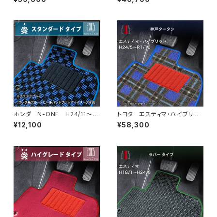
ト一式 カーマット スペシャル
ーマット 神戸タータン 特別
タイプ
受注生産品
ホンダ N-ONE H24/11〜R
トヨタ エスティマ・ハイブリッ
2/3 JG1・JG2 フロアマット
ド H24/5〜R1/10（後期） 20
¥12,100
¥58,300
一式 カーマット スタンダード
系 フロアマット一式 カーマッ
タイプ
ト 神戸タータン 特別受注生
産品