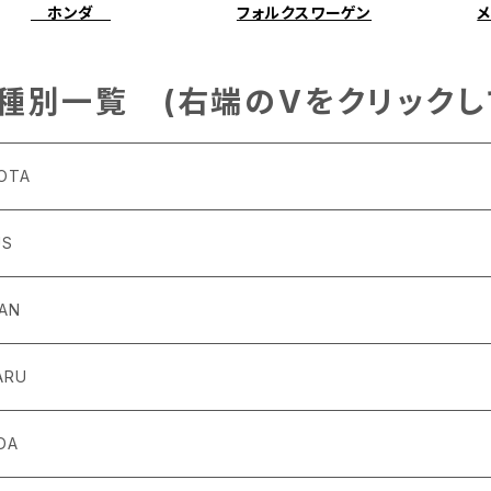
ホンダ
フォルクスワーゲン
種別一覧 (右端のVをクリックし
OTA
US
4～R3/8 ZN6
6
SAN
0～ ZN8
1～R4/11
ARU
12～H28/8 20系
10～
12～ Y12
X
－Ｒ
DA