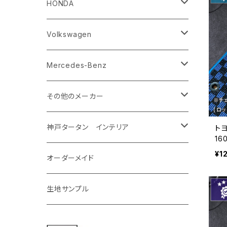
H20/11～H28/3 J10
R5/11〜 MAYH10/15
R4/1～ FEO
H23/12～R5/4 GP/GT系
H29/12～ KG系
H24/5～ 50/70系
R8/1～ PA2AS/PB3AS
JPN TAXI（ジャパンタクシー）
ＬＣ
ウイングロード
エクシーガ
ＣＸ－３０
ウェイク
ＳＸ４ Ｓクロス
ＲＶＲ
HONDA
R8/5～ KM系
H23/12～R5/4 GJ/GK系
H29/10～ NTP10
H29/3～
H17/11～H30/3 Y12
H20/6～H27/3 YA系
R1/10～ DM系
H26/11～R4/8 LA700系
H27/2～R2/11
H22/2～ GA系
ＲＡＶ４
ＬＭ
エクストレイル
エクシーガクロスオーバー７
ＣＸ－６０
キャスト
アルト
ｅｋスペース
CR-V
Volkswagen
R5/4～ GU系
H12/5～H28/8 20/30系
R5/12〜 4人乗 TAWH15W
H25/12～R4/7 T32
H27/4～H30/3 YAM
R4/9～ KH系
H27/9～R5/6 LA250/260S
H26/12～R3/12 HA36
H26/2～ B11A/B30系/BA系
H23/12～28/8 RM1/4
アイシス
ＬＳ４６０
エルグランド
クロストレック
ＭＡＺＤＡ２
グランマックスカーゴ
アルトラパン/アルトラパンショコラ
ｅｋスペースカスタム/ｅｋクロススペー
CR-Z
アップ
Mercedes-Benz
ス
H31/4～R7/12 50系
R6/5～ 6人乗 TAWH15W
R4/7～ T33
R3/12～ HA37/97S
H30/8～R4/12 RW1/2・RT5/6 5人乗り
H24/6～H29/12 10系
H18/9～H29/10
H22/8～R8/7 E52
R4/9～ GU系
R1/9～ DJ系
R2/9～ S403/413V
H20/11～ HE22/33S
H22/2～29/1 ZF1・ZF2
H24/10～R3/3 AA系
アクア
ＬＳ６００ｈ
オーラ
サンバーバン/ディアス
ＭＡＺＤＡ３
グランマックストラック
アルトラパンLC
NBOX/NBOXカスタム
アルテオン
Ａクラス
その他のメーカー
H26/2～ B11A/B30系
ｅｋワゴン
R7/12～ 60系
R8/2～ RS5/6
R8/7～ E53
H23/12～R3/7 NHP10
H19/5～H29/10
R3/8～ E13
H11/2～H24/2 TV系
R1/5～ BP系
R2/9～ S403/413P
R4/6～ HE33S
H23/12～H29/9 JF1/2
H29/10～ ３HD系
H24/11～30/10
アベンシス
ＬＳ５００/ＬＳ５００ｈ
ＮＶ３５０キャラバン
サンバートラック
ＭＡＺＤＡ６
コペン
イグニス
NBOXプラス/NBOXプラスカスタム
ゴルフ
Ｂクラス
MINI
神戸タータン インテリア
ト
1
H25/6～ B11W/B30系
ｅｋカスタム/ｅｋクロス
ト
¥1
R3/7～ MXPK系
H24/4～R4/1 S3系
H29/9～R5/10 JF3/4
H30/10～
H23/9～H30/4 270系
H29/10～
H24/6～ E26 3人乗
H24/2～H26/9 S200系
R1/8～ GJ系
H14/6～ L880/LA400K
H28/2～ FF21S
H24/7～H29/8 JF1/2
H25/4～R3/4 AU系
H24/4～R1/6
MINIクロスオーバー
アリオン
ＬＸ
キューブ
シフォン
ＭＸ－３０
タフト
エスクード
NBOXスラッシュ
シャラン
Ｃクラス
ラグマット
オーダーメイド
H25/6～H31/3 ｅｋカスタム
ekクロスEV
R4/1～ S7系
R5/10～ JF5/6
H24/6～ E26 5・6人乗
H26/9～ S500系
R3/6～ CDD系
H23/10～R3/3 260系
H27/9～R3/10 URJ201W
H14/10～R2/3 Z11・Z12
H28/12～R1/7 LA600/610
R2/10～ DREJ3P
R2/6～ LA900/910S
H17/5～H27/10 TA/TD系
H26/12～R2/2 JF1/2
H23/2～ 7N系
H26/7～R4/2
ラグマットセカンド（L）
アルファード/ヴェルファイアＨＶ
ＮＸ
キックス
ジャスティ
アクセラ/アクセラ・スポーツ
タント
エブリィ
NBOXジョイ
Tクロス
ＣＬＡクラス
生地サンプル
H31/3～ ｅｋクロス
R4/6～ B5AW
アイミーブ
H24/6〜 E26 9人乗
R4/1～ ゴルフGTI/R
R4/1～ VJA310W
R3/1～ EVモデル
H27/10～ YD/YE系
H28/3～R3/6
ラグマットサード（M）
H20/5～H27/1 20系
H26/7～R3/7 10系
H20/10～H24/8 H59A
H28/11～ M900系
H21/6～R1/5 BL/BM系
H25/10～R1/7 LA600/610S
H17/9～ DA64/DA17
R6/9～ JF5/6
R1/11～ C1DKR
H25/7～31/8
ウィッシュ
ＲＣ
グロリア
ステラ
アテンザセダン/アテンザワゴン
トール
キャリイトラック
N-ONE
Tロック
ＣＬＡクラスシューティングブレーク