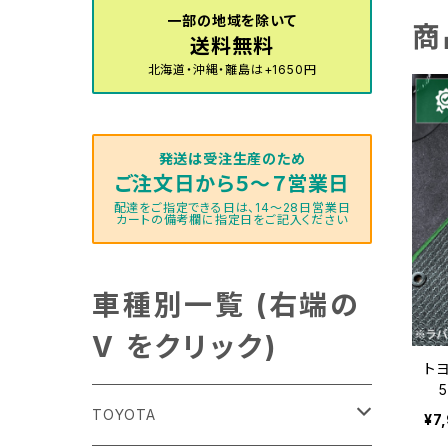
一部の地域を除いて
商
送料無料
北海道・沖縄・離島は+1650円
発送は受注生産のため
ご注文日から５～７営業日
配達をご指定できる日は、14～28日営業日
カートの備考欄に指定日をご記入ください
車種別一覧 (右端の
V をクリック)
トヨ
5
マ
TOYOTA
¥7