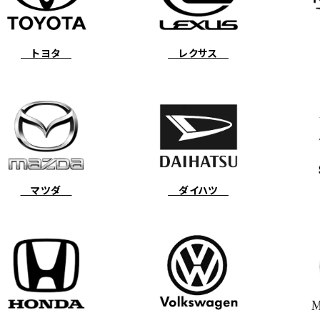
トヨタ
レクサス
マツダ
ダイハツ