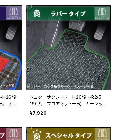
H26/9
トヨタ サクシード H26/9〜R2/5
式 カー
160系 フロアマット一式 カーマッ
受注生産
ト 防水 ラバータイプ
¥7,920