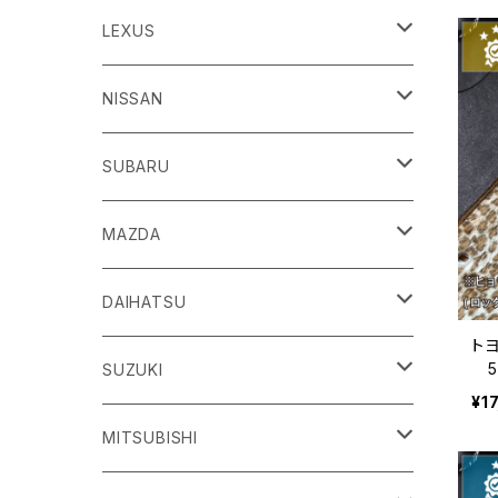
86
LEXUS
H24/4～R3/8 ZN6
GR86
ＣＴ
NISSAN
R3/10～ ZN8
H23/1～R4/11
ｂＢ
ＥＳ
ＡＤ
SUBARU
H17/12～H28/8 20系
H30/10～
H18/12～ Y12
ｂZ４X
ＧＳ
ＧＴ－Ｒ
ＢＲＺ
MAZDA
R4/5~ XEAM10/11/15・YEAM15
H24/1～R2/7
H19/12～ R35
H24/3～R3/8 ZC6
Ｃ-ＨＲ
ＨＳ
ＮＴ１００クリッパートラック
ＷＲＸ Ｓ４/ＳＴＩ
ＣＸ－３
DAIHATSU
トヨ
R3/8～ ZD8
H28/12~ 10/50系
H21/7～H30/3
H25/12～ DR16T
H26/8～R3/3 VA系
H27/2～ DK系
5
ＦＪクルーザー
ＩＳ
ＮV１００クリッパーバン/リオ
ＸＶ/ＸＶハイブリット
ＣＸ－５
アトレー
SUZUKI
マ
¥1
H22/12～H30/1 GSJ15W
H25/5～
H25/12～H27/3 DR64
H25/6～H29/4 GPE
H24/2～H29/2 KE系
H17/5～ S300/S700系
ＩＱ（アイキュー）
ＬＢＸ
アリア
インプレッサ /G4/スポーツ
ＣＸ－８
アルティス
eビターラ
MITSUBISHI
H27/3～ DR17
H24/10～R5/4 GP/GT（XV)
H29/2～R8/5 KF系