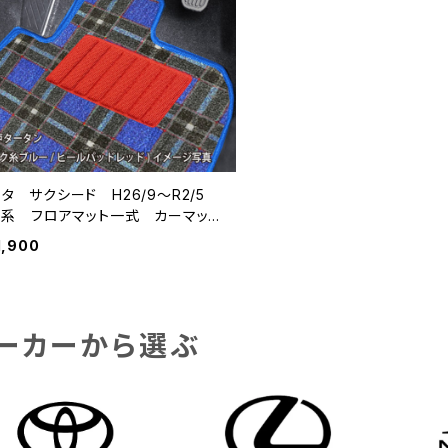
ヨタ サクシード H26/9〜R2/5
60系 フロアマット一式 カーマッ
 神戸タータン 特別受注生産品
1,900
ーカーから選ぶ