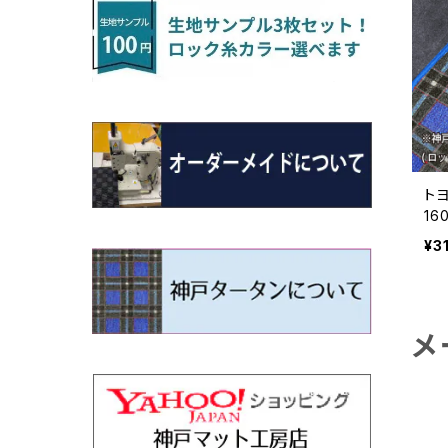
H22/4～R3/2 HA/HD系
アウトランダー
H16/4～28/1 １T系 トゥラン
ラグマットミニ（S）
H27/1～R5/6 30系
R3/11～ 20系
R2/6~R8/6 15系(e-POWER)
R1/7～ LA650/660
H24/4～29/10 20系
H26/10～
H11/6～H16/10 Y34
H23/5～ LA100系
H24/11～R1/8 GJ系
H28/11～ M900系
H13/9～ DA系
H24/11～R2/3 JG1・JG2
R2/7～ A1D系
H27/6～R1/8
ヴィッツ
ＲＸ
サクラ
ソルテラ
キャロル
ハイゼット・キャディー
クロスビー(XBEE)
N-ONE e:
ティグアン
ＣＬＳクラス
H24/10～R2/12 GF系
アウトランダーＰＨＥＶ
R5/6～ 40系
R8/6～ 16系
R2/11～ JG3・JG4
H22/12～R2/3 130系
H27/10～R4/7 20系5人乗
R4/5～ B6AW
R4/5~ XEAM10X・YEAM15X
H27/1～ HB36/37/97S
H28/6～R3/9 LA700V
H29/12～R7/10 MN71S
R7/9~ JG5
H20/9～H29/1 5NC系
H30/6～
ヴォクシー
ＵＸ
シーマ
ディアスワゴン
キャロルエコ
ハイゼット・カーゴ
ジムニー
N-VAN
トゥアレグ
Ｅクラス
H25/1～ GG/GN系 5人乗
エクリプスクロス/エクリプスクロスPH
R01/8～R4/7 20系6人乗
R7/10～ MND1S
H29/1～ 5NC/5ND系
EV
H26/1～R4/1 80系
H30/11～
H13/1～R4/8 F50・Y51
H21/9～R2/4 S300系
H24/11～H27/1 HB35S
H16/12～ S300/S700系
H3/6～ JA/JB系
H30/7～ JJ1・JJ2
H15/9～H30/4 7L/7P系
H28/7～
エスクァイア
シルビア
トレジア
スクラム
ハイゼット・トラック
ジムニーノマド
N-VAN e:
パサート
ＧＬＡクラス
H25/1～ GN0W 7人乗
ト
1
H29/12～R4/7 20系7人乗
H30/3～ GK/GL系
R4/1～ 90系
タウンボックス
H26/10～R3/12 80系
H3/1～H11/1 S13・S14
H22/11～H28/3 120系
H17/9～ DG64/DG17
H11/1～ S200/S500系
R7/4～ JC74W
R6/10~ JJ3
H23/5～H27/7 3CCAX
H26/5～R2/6
エスティマ
シルフィ
フォレスター
スクラムトラック
ブーン
ジムニーワイド/ジムニーシエラ
N‐WGN/N‐WGNカスタム
ザ・ビートル
ＧＬＥクラス
ト
¥3
R4/11～ 10系
H26/2～ DS17/64W
H11/1～H14/11 S15
H27/7～ 3CC/3CD系
ディグニティ
H18/1～H24/5（前期）
H24/12～R3/10 TB17
H14/2～ SG/SH/SJ/SK系
H25/9～ DG16T
H28/4～R5/12 M700系
H10/1～H14/1 JB33/43W
H25/11～ JH1・JH2・JH3・JH4
H24/4～R3/4 16C系
R1/6～
エスティマ・ハイブリッド
ジューク
プレオ
デミオ
ミラ
スイフト/スイフトスポーツ
S660
ポロ
Ｓクラス
メ
H24/7～H29/1 BHGY51
H24/5～R1/10（後期）
H14/1～ JB43/74W
デリカＤ：２
H18/6～H24/5（前期）
H22/6～R2/6 F15
H22/4～H30/3 L275/285
H19/7～R1/7 DE/DJ系
H18/12～ L275/285
H22/9～ スイフト
H27/4～R3/12 JW5
H21/10～H30/3 6RC系
H25/10～R3/10
オーリス
スカイライン
プレオプラス
ビアンテ
ミラ・イース
スペーシア/スペーシアカスタム/スペー
WR-V
Ｖクラス
シアギア
H23/3～ MB系
H24/5～R1/10（後期）
H23/12～
H30/3～ AW系
デリカＤ：３
H24/8～H30/3 180系
H13/6～H18/11 V35
H24/12～H29/5 LA300/310
H20/7～30/3 CC系
H23/9～ LA300系
R6/3～ DG5
H27/4～
カムリ
スカイライン・クロスオーバー
レヴォーグ
ファミリア バン
ミラ・ココア
ZR-V
H25/3～R5/11
スペーシアベース