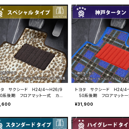
タ サクシード H24/4〜H26/9
トヨタ サクシード H24/4〜
0系後期 フロアマット一式 カー
50系後期 フロアマット一
ット スペシャルタイプ
マット 神戸タータン 特別
7,600
¥31,900
品