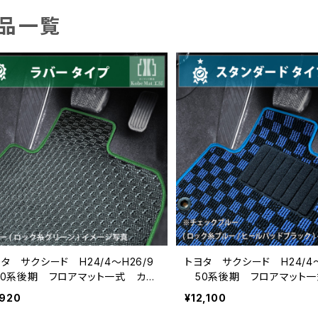
品一覧
タ サクシード H24/4〜H26/9
トヨタ サクシード H24/4〜
0系後期 フロアマット一式 カー
50系後期 フロアマット一
ット 防水 ラバータイプ
マット スタンダードタイプ
,920
¥12,100