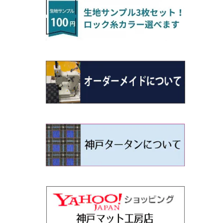
H22/4～R3/2 HA/HD系
アウトランダー
H16/4～28/1 １T系 トゥラン
ラグマットミニ（S）
H27/1～R5/6 30系
R3/11～ 20系
R2/6~R8/6 15系(e-POWER)
R1/7～ LA650/660
H24/4～29/10 20系
H26/10～
H11/6～H16/10 Y34
H23/5～ LA100系
H24/11～R1/8 GJ系
H28/11～ M900系
H13/9～ DA系
H24/11～R2/3 JG1・JG2
R2/7～ A1D系
H27/6～R1/8
ヴィッツ
ＲＸ
サクラ
ソルテラ
キャロル
ハイゼット・キャディー
クロスビー(XBEE)
N-ONE e:
ティグアン
ＣＬＳクラス
H24/10～R2/12 GF系
アウトランダーＰＨＥＶ
R5/6～ 40系
R8/6～ 16系
R2/11～ JG3・JG4
H22/12～R2/3 130系
H27/10～R4/7 20系5人乗
R4/5～ B6AW
R4/5~ XEAM10X・YEAM15X
H27/1～ HB36/37/97S
H28/6～R3/9 LA700V
H29/12～R7/10 MN71S
R7/9~ JG5
H20/9～H29/1 5NC系
H30/6～
ヴォクシー
ＵＸ
シーマ
ディアスワゴン
キャロルエコ
ハイゼット・カーゴ
ジムニー
N-VAN
トゥアレグ
Ｅクラス
H25/1～ GG/GN系 5人乗
エクリプスクロス/エクリプスクロスPH
R01/8～R4/7 20系6人乗
R7/10～ MND1S
H29/1～ 5NC/5ND系
EV
H26/1～R4/1 80系
H30/11～
H13/1～R4/8 F50・Y51
H21/9～R2/4 S300系
H24/11～H27/1 HB35S
H16/12～ S300/S700系
H3/6～ JA/JB系
H30/7～ JJ1・JJ2
H15/9～H30/4 7L/7P系
H28/7～
エスクァイア
シルビア
トレジア
スクラム
ハイゼット・トラック
ジムニーノマド
N-VAN e:
パサート
ＧＬＡクラス
H25/1～ GN0W 7人乗
H29/12～R4/7 20系7人乗
H30/3～ GK/GL系
R4/1～ 90系
タウンボックス
H26/10～R3/12 80系
H3/1～H11/1 S13・S14
H22/11～H28/3 120系
H17/9～ DG64/DG17
H11/1～ S200/S500系
R7/4～ JC74W
R6/10~ JJ3
H23/5～H27/7 3CCAX
H26/5～R2/6
エスティマ
シルフィ
フォレスター
スクラムトラック
ブーン
ジムニーワイド/ジムニーシエラ
N‐WGN/N‐WGNカスタム
ザ・ビートル
ＧＬＥクラス
R4/11～ 10系
H26/2～ DS17/64W
H11/1～H14/11 S15
H27/7～ 3CC/3CD系
ディグニティ
H18/1～H24/5（前期）
H24/12～R3/10 TB17
H14/2～ SG/SH/SJ/SK系
H25/9～ DG16T
H28/4～R5/12 M700系
H10/1～H14/1 JB33/43W
H25/11～ JH1・JH2・JH3・JH4
H24/4～R3/4 16C系
R1/6～
エスティマ・ハイブリッド
ジューク
プレオ
デミオ
ミラ
スイフト/スイフトスポーツ
S660
ポロ
Ｓクラス
H24/7～H29/1 BHGY51
H24/5～R1/10（後期）
H14/1～ JB43/74W
デリカＤ：２
H18/6～H24/5（前期）
H22/6～R2/6 F15
H22/4～H30/3 L275/285
H19/7～R1/7 DE/DJ系
H18/12～ L275/285
H22/9～ スイフト
H27/4～R3/12 JW5
H21/10～H30/3 6RC系
H25/10～R3/10
オーリス
スカイライン
プレオプラス
ビアンテ
ミラ・イース
スペーシア/スペーシアカスタム/スペー
WR-V
Ｖクラス
シアギア
H23/3～ MB系
H24/5～R1/10（後期）
H23/12～
H30/3～ AW系
デリカＤ：３
H24/8～H30/3 180系
H13/6～H18/11 V35
H24/12～H29/5 LA300/310
H20/7～30/3 CC系
H23/9～ LA300系
R6/3～ DG5
H27/4～
カムリ
スカイライン・クロスオーバー
レヴォーグ
ファミリア バン
ミラ・ココア
ZR-V
H25/3～R5/11
スペーシアベース