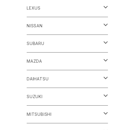
86
LEXUS
H24/4～R3/8 ZN6
GR86
ＣＴ
NISSAN
R3/10～ ZN8
H23/1～R4/11
ｂＢ
ＥＳ
ＡＤ
SUBARU
H17/12～H28/8 20系
H30/10～
H18/12～ Y12
ｂZ４X
ＧＳ
ＧＴ－Ｒ
ＢＲＺ
MAZDA
R4/5~ XEAM10/11/15・YEAM15
H24/1～R2/7
H19/12～ R35
H24/3～R3/8 ZC6
Ｃ-ＨＲ
ＨＳ
ＮＴ１００クリッパートラック
ＷＲＸ Ｓ４/ＳＴＩ
ＣＸ－３
DAIHATSU
R3/8～ ZD8
H28/12~ 10/50系
H21/7～H30/3
H25/12～ DR16T
H26/8～R3/3 VA系
H27/2～ DK系
ＦＪクルーザー
ＩＳ
ＮV１００クリッパーバン/リオ
ＸＶ/ＸＶハイブリット
ＣＸ－５
アトレー
SUZUKI
H22/12～H30/1 GSJ15W
H25/5～
H25/12～H27/3 DR64
H25/6～H29/4 GPE
H24/2～H29/2 KE系
H17/5～ S300/S700系
ＩＱ（アイキュー）
ＬＢＸ
アリア
インプレッサ /G4/スポーツ
ＣＸ－８
アルティス
eビターラ
MITSUBISHI
H27/3～ DR17
H24/10～R5/4 GP/GT（XV)
H29/2～R8/5 KF系