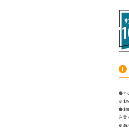
R7/10～ ZE2
R4/5～ RP6/7/8
H15/9～ 6・7人乗
H18/7~H26/5 7人乗 RN6/7/8/9
スープラ
バモス
H27/7～ 5人乗
H21/6~H24/4 5人乗 RN6/8
R1/5～ ＤＢ系
H11/6～H30/5 HM1・HM2
スペイド
バモス ホビオ
H24/4~H26/5 6人乗 RN6/7/8/9
H24/7～R2/12 140系
H15/4～Ｈ30/5 HM3・HM4
センチュリー
フィット/フィットハイブリッド
H9/4～R5/9 50/60系
H25/9～R2/2 GK/GP系
タウンエース・トラック
フリード/フリードハイブリッド
R2/2～ GR/GS系
H20/2～ 400系
H23/10～H28/9 GB3/4・GP3
タウンエース・バン
フリードスパイク/フリードスパイクHV
●ネ
H28/9～R6/6 GB5/6/7/8
H20/2～ 400系
H22/7～H28/9 GB3/4
タンク
フリード+（プラス）/+ハイブリッド
※お
●お
R6/6～ 5人乗 GT2/4/6/8
H28/11～R2/9 M900A・M910A
H28/9～R6/6 GB5/6/7/8
営業
ノア
プレリュード
※商