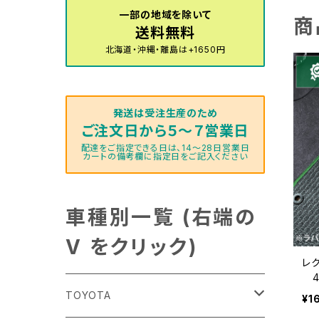
一部の地域を除いて
商
送料無料
北海道・沖縄・離島は+1650円
発送は受注生産のため
ご注文日から５～７営業日
配達をご指定できる日は、14～28日営業日
カートの備考欄に指定日をご記入ください
車種別一覧 (右端の
V をクリック)
レク
4
ッ
TOYOTA
¥1
イ