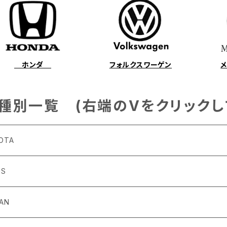
ホンダ
フォルクスワーゲン
種別一覧 (右端のVをクリックし
OTA
US
4～R3/8 ZN6
6
SAN