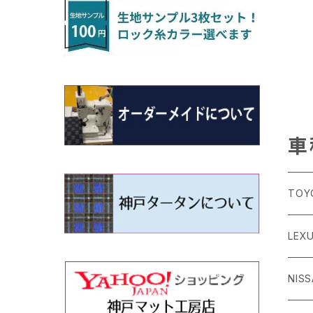
H22/4～R3/2 HA/HD系
アウトランダー
H16/4～28/1 １T系 トゥラン
ラグマットミニ（S）
H27/1～R5/6 30系
R3/11～ 20系
R2/6~R8/6 15系(e-POWER)
R1/7～ LA650/660
H24/4～29/10 20系
H26/10～
H11/6～H16/10 Y34
H23/5～ LA100系
H24/11～R1/8 GJ系
H28/11～ M900系
H13/9～ DA系
H24/11～R2/3 JG1・JG2
R2/7～ A1D系
H27/6～R1/8
ヴィッツ
ＲＸ
サクラ
ソルテラ
キャロル
ハイゼット・キャディー
クロスビー(XBEE)
N-ONE e:
ティグアン
ＣＬＳクラス
H24/10～R2/12 GF系
アウトランダーＰＨＥＶ
R5/6～ 40系
R8/6～ 16系
R2/11～ JG3・JG4
H22/12～R2/3 130系
H27/10～R4/7 20系5人乗
R4/5～ B6AW
R4/5~ XEAM10X・YEAM15X
H27/1～ HB36/37/97S
H28/6～R3/9 LA700V
H29/12～R7/10 MN71S
R7/9~ JG5
H20/9～H29/1 5NC系
H30/6～
ヴォクシー
ＵＸ
シーマ
ディアスワゴン
キャロルエコ
ハイゼット・カーゴ
ジムニー
N-VAN
トゥアレグ
Ｅクラス
H25/1～ GG/GN系 5人乗
エクリプスクロス/エクリプスクロスPH
R01/8～R4/7 20系6人乗
R7/10～ MND1S
H29/1～ 5NC/5ND系
EV
H26/1～R4/1 80系
H30/11～
H13/1～R4/8 F50・Y51
H21/9～R2/4 S300系
H24/11～H27/1 HB35S
H16/12～ S300/S700系
H3/6～ JA/JB系
H30/7～ JJ1・JJ2
H15/9～H30/4 7L/7P系
H28/7～
エスクァイア
シルビア
トレジア
スクラム
ハイゼット・トラック
ジムニーノマド
N-VAN e:
パサート
ＧＬＡクラス
H25/1～ GN0W 7人乗
車
H29/12～R4/7 20系7人乗
H30/3～ GK/GL系
R4/1～ 90系
タウンボックス
H26/10～R3/12 80系
H3/1～H11/1 S13・S14
H22/11～H28/3 120系
H17/9～ DG64/DG17
H11/1～ S200/S500系
R7/4～ JC74W
R6/10~ JJ3
H23/5～H27/7 3CCAX
H26/5～R2/6
エスティマ
シルフィ
フォレスター
スクラムトラック
ブーン
ジムニーワイド/ジムニーシエラ
N‐WGN/N‐WGNカスタム
ザ・ビートル
ＧＬＥクラス
R4/11～ 10系
TOY
H26/2～ DS17/64W
H11/1～H14/11 S15
H27/7～ 3CC/3CD系
ディグニティ
H18/1～H24/5（前期）
H24/12～R3/10 TB17
H14/2～ SG/SH/SJ/SK系
H25/9～ DG16T
H28/4～R5/12 M700系
H10/1～H14/1 JB33/43W
H25/11～ JH1・JH2・JH3・JH4
H24/4～R3/4 16C系
R1/6～
エスティマ・ハイブリッド
ジューク
プレオ
デミオ
ミラ
スイフト/スイフトスポーツ
S660
ポロ
Ｓクラス
86
LEX
H24/7～H29/1 BHGY51
H24/5～R1/10（後期）
H14/1～ JB43/74W
デリカＤ：２
H18/6～H24/5（前期）
H22/6～R2/6 F15
H22/4～H30/3 L275/285
H19/7～R1/7 DE/DJ系
H18/12～ L275/285
H22/9～ スイフト
H27/4～R3/12 JW5
H21/10～H30/3 6RC系
H25/10～R3/10
オーリス
スカイライン
プレオプラス
ビアンテ
ミラ・イース
スペーシア/スペーシアカスタム/スペー
WR-V
Ｖクラス
シアギア
H24/
GR8
ＣＴ
NIS
H23/3～ MB系
H24/5～R1/10（後期）
H23/12～
H30/3～ AW系
デリカＤ：３
H24/8～H30/3 180系
H13/6～H18/11 V35
H24/12～H29/5 LA300/310
H20/7～30/3 CC系
H23/9～ LA300系
R6/3～ DG5
H27/4～
カムリ
スカイライン・クロスオーバー
レヴォーグ
ファミリア バン
ミラ・ココア
ZR-V
H25/3～R5/11
スペーシアベース