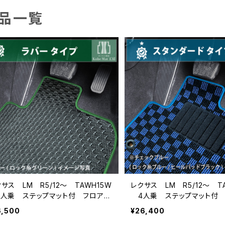
品一覧
サス LM R5/12〜 TAWH15W
レクサス LM R5/12〜 T
人乗 ステップマット付 フロアマ
4人乗 ステップマット付 
ト一式 カーマット 防水 ラバータ
ット一式 カーマット スタン
6,500
¥26,400
プ
イプ