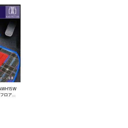
AWH15W
フロアマ
戸タータン