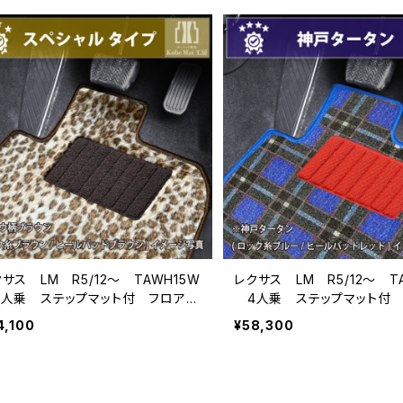
サス LM R5/12〜 TAWH15W
レクサス LM R5/12〜 T
人乗 ステップマット付 フロアマ
4人乗 ステップマット付 
ト一式 カーマット スペシャルタイ
ット一式 カーマット 神
4,100
¥58,300
特別受注生産品