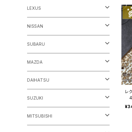
86
LEXUS
H24/4～R3/8 ZN6
GR86
ＣＴ
NISSAN
R3/10～ ZN8
H23/1～R4/11
ｂＢ
ＥＳ
ＡＤ
SUBARU
H17/12～H28/8 20系
H30/10～
H18/12～ Y12
ｂZ４X
ＧＳ
ＧＴ－Ｒ
ＢＲＺ
MAZDA
R4/5~ XEAM10/11/15・YEAM15
H24/1～R2/7
H19/12～ R35
H24/3～R3/8 ZC6
Ｃ-ＨＲ
ＨＳ
ＮＴ１００クリッパートラック
ＷＲＸ Ｓ４/ＳＴＩ
ＣＸ－３
DAIHATSU
レク
R3/8～ ZD8
H28/12~ 10/50系
H21/7～H30/3
H25/12～ DR16T
H26/8～R3/3 VA系
H27/2～ DK系
4
ＦＪクルーザー
ＩＳ
ＮV１００クリッパーバン/リオ
ＸＶ/ＸＶハイブリット
ＣＸ－５
アトレー
SUZUKI
ッ
¥3
プ
H22/12～H30/1 GSJ15W
H25/5～
H25/12～H27/3 DR64
H25/6～H29/4 GPE
H24/2～H29/2 KE系
H17/5～ S300/S700系
ＩＱ（アイキュー）
ＬＢＸ
アリア
インプレッサ /G4/スポーツ
ＣＸ－８
アルティス
eビターラ
MITSUBISHI
H27/3～ DR17
H24/10～R5/4 GP/GT（XV)
H29/2～R8/5 KF系