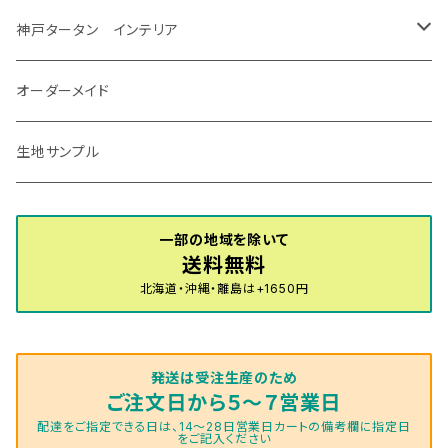
R7/12～ 60系
R8/2～ RS5/6
R8/7～ E53
H23/12～R3/7 NHP10
H19/5～H29/10
R3/8～ E13
H11/2～H24/2 TV系
R1/5～ BP系
R2/9～ S403/413P
R4/6～ HE33S
H25/6～ B11W/B30系
H23/12～H29/9 JF1/2
H29/10～ ３HD系
H24/11～30/10
アベンシス
ＬＳ５００/ＬＳ５００ｈ
ＮＶ３５０キャラバン
サンバートラック
ＭＡＺＤＡ６
コペン
イグニス
ｅｋカスタム/ｅｋクロス
NBOXプラス/NBOXプラスカスタム
ゴルフ
Ｂクラス
MINI
神戸タータン インテリア
R3/7～ MXPK系
H24/4～R4/1 S3系
H29/9～R5/10 JF3/4
H30/10～
H23/9～H30/4 270系
H29/10～
H24/6～ E26 3人乗
H24/2～H26/9 S200系
R1/8～ GJ系
H14/6～ L880/LA400K
H28/2～ FF21S
H25/6～H31/3 ｅｋカスタム
H24/7～H29/8 JF1/2
H25/4～R3/4 AU系
H24/4～R1/6
MINIクロスオーバー
アリオン
ＬＸ
キューブ
シフォン
ＭＸ－３０
タフト
エスクード
ekクロスEV
NBOXスラッシュ
シャラン
Ｃクラス
ラグマット
オーダーメイド
R4/1～ S7系
R5/10～ JF5/6
H24/6～ E26 5・6人乗
H26/9～ S500系
H31/3～ ｅｋクロス
R3/6～ CDD系
H23/10～R3/3 260系
H27/9～R3/10 URJ201W
H14/10～R2/3 Z11・Z12
H28/12～R1/7 LA600/610
R2/10～ DREJ3P
R2/6～ LA900/910S
H17/5～H27/10 TA/TD系
R4/6～ B5AW
H26/12～R2/2 JF1/2
H23/2～ 7N系
H26/7～R4/2
ラグマットセカンド（L）
アルファード/ヴェルファイアＨＶ
ＮＸ
キックス
ジャスティ
アクセラ/アクセラ・スポーツ
タント
エブリィ
アイミーブ
NBOXジョイ
Tクロス
ＣＬＡクラス
生地サンプル
H24/6〜 E26 9人乗
R4/1～ ゴルフGTI/R
R4/1～ VJA310W
R3/1～ EVモデル
H27/10～ YD/YE系
H28/3～R3/6
ラグマットサード（M）
H20/5～H27/1 20系
H26/7～R3/7 10系
H20/10～H24/8 H59A
H28/11～ M900系
H21/6～R1/5 BL/BM系
H25/10～R1/7 LA600/610S
H17/9～ DA64/DA17
H22/4～R3/2 HA/HD系
R6/9～ JF5/6
R1/11～ C1DKR
H25/7～31/8
ウィッシュ
ＲＣ
グロリア
ステラ
アテンザセダン/アテンザワゴン
トール
キャリイトラック
アウトランダー
N-ONE
Tロック
ＣＬＡクラスシューティングブレーク
一部の地域を除いて
H16/4～28/1 １T系 トゥラン
送料無料
ラグマットミニ（S）
H27/1～R5/6 30系
R3/11～ 20系
R2/6~R8/6 15系(e-POWER)
R1/7～ LA650/660
H24/4～29/10 20系
H26/10～
H11/6～H16/10 Y34
H23/5～ LA100系
H24/11～R1/8 GJ系
H28/11～ M900系
H13/9～ DA系
H24/10～R2/12 GF系
H24/11～R2/3 JG1・JG2
R2/7～ A1D系
H27/6～R1/8
ヴィッツ
ＲＸ
サクラ
ソルテラ
キャロル
ハイゼット・キャディー
クロスビー(XBEE)
アウトランダーＰＨＥＶ
N-ONE e:
ティグアン
ＣＬＳクラス
北海道・沖縄・離島は+1650円
R5/6～ 40系
R8/6～ 16系
R2/11～ JG3・JG4
H22/12～R2/3 130系
H27/10～R4/7 20系5人乗
R4/5～ B6AW
R4/5~ XEAM10X・YEAM15X
H27/1～ HB36/37/97S
H28/6～R3/9 LA700V
H29/12～R7/10 MN71S
H25/1～ GG/GN系 5人乗
R7/9~ JG5
H20/9～H29/1 5NC系
H30/6～
ヴォクシー
ＵＸ
シーマ
ディアスワゴン
キャロルエコ
ハイゼット・カーゴ
ジムニー
エクリプスクロス/エクリプスクロスPHEV
N-VAN
トゥアレグ
Ｅクラス
発送は受注生産のため
R01/8～R4/7 20系6人乗
R7/10～ MND1S
H25/1～ GN0W 7人乗
H29/1～ 5NC/5ND系
H26/1～R4/1 80系
H30/11～
H13/1～R4/8 F50・Y51
H21/9～R2/4 S300系
H24/11～H27/1 HB35S
H16/12～ S300/S700系
H3/6～ JA/JB系
H30/3～ GK/GL系
H30/7～ JJ1・JJ2
H15/9～H30/4 7L/7P系
H28/7～
エスクァイア
シルビア
トレジア
スクラム
ハイゼット・トラック
ジムニーノマド
タウンボックス
N-VAN e:
パサート
ＧＬＡクラス
ご注文日から５～７営業日
配達をご指定できる日は、14～28日営業日カートの備考欄に指定日
をご記入ください
H29/12～R4/7 20系7人乗