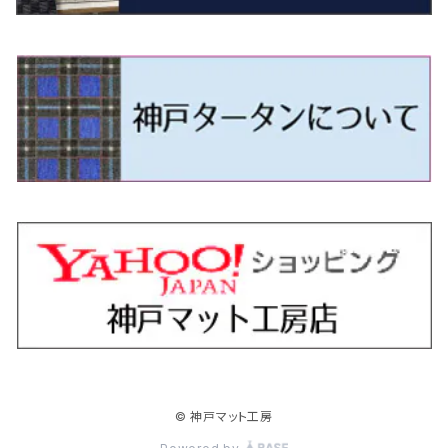
H9/4～R5/9 50/60系
H25/9～R2/2 GK/GP系
タウンエース・トラック
フリード/フリードハイブリッド
H11/1～H14/11 S15
H27/7～ 3CC/3CD系
H18/1～H24/5（前期）
H24/12～R3/10 TB17
H14/2～ SG/SH/SJ/SK系
H25/9～ DG16T
H28/4～R5/12 M700系
H10/1～H14/1 JB33/43W
H24/7～H29/1 BHGY51
H25/11～ JH1・JH2・JH3・JH4
H24/4～R3/4 16C系
R1/6～
エスティマ・ハイブリッド
ジューク
プレオ
デミオ
ミラ
スイフト/スイフトスポーツ
デリカＤ：２
S660
ポロ
Ｓクラス
R2/2～ GR/GS系
H20/2～ 400系
H23/10～H28/9 GB3/4・GP3
タウンエース・バン
フリードスパイク/フリードスパイクHV
H24/5～R1/10（後期）
H14/1～ JB43/74W
H18/6～H24/5（前期）
H22/6～R2/6 F15
H22/4～H30/3 L275/285
H19/7～R1/7 DE/DJ系
H18/12～ L275/285
H22/9～ スイフト
H23/3～ MB系
H27/4～R3/12 JW5
H21/10～H30/3 6RC系
H25/10～R3/10
オーリス
スカイライン
プレオプラス
ビアンテ
ミラ・イース
スペーシア/スペーシアカスタム/スペーシアギア
デリカＤ：３
WR-V
Ｖクラス
H28/9～R6/6 GB5/6/7/8
H20/2～ 400系
H22/7～H28/9 GB3/4
タンク
フリード+（プラス）/+ハイブリッド
H24/5～R1/10（後期）
H23/12～
H30/3～ AW系
H24/8～H30/3 180系
H13/6～H18/11 V35
H24/12～H29/5 LA300/310
H20/7～30/3 CC系
H23/9～ LA300系
H25/3～R5/11
H23/10～H31/4 BM20 7人乗
R6/3～ DG5
H27/4～
カムリ
スカイライン・クロスオーバー
レヴォーグ
ファミリア バン
ミラ・ココア
スペーシアベース
デリカＤ：５
ZR-V
R6/6～ 5人乗 GT2/4/6/8
H28/11～R2/9 M900A・M910A
H28/9～R6/6 GB5/6/7/8
ノア
プレリュード
H18/11～H26/4 V36
H29/5～ LA350/360
H30/12～R5/11
H23/10～H31/4 BM20 5人乗
H23/9～ 50/70系
H21/7～H28/6 J50
H26/6～ VM/VN系
H29/2～H30/6 後期 Y12系
H21/8～H30/3 L675/685
R4/8～ MK33V
H19/1～ CV系
R5/4～ RZ系
カローラ・アクシオ（セダン）
セドリック
レガシィB4
フレア
ミラ・トコット
ソリオ/ソリオバンディット
デリカミニ
アクティ バン/トラック
R6/6～ 6人乗 GT1/2/3/4/5/6/7/8
H26/2～ V37
R5/11～ MK54S・MK94S
H26/1～R4/1 80系
R7/9～ BF1
ハイエースバン／レジアスエースバン
レジェンド
H30/6～ 160系
H24/5～ 160系
H11/6～H16/10 Y34
H15/6～R2/8 BN/BM/BL系
H24/10～ MJ系
H30/6～ LA550/560S
H23/1～H27/8 MA15S
R5/5～ B30系/BA系
H11/6～H30/7 バン HH5・HH6
カローラ・クロス
セレナ
レガシィアウトバック
フレアクロスオーバー
ムーヴ
ハスラー
パジェロ
アコード・アコードハイブリッド
R6/6～ 7人乗 GT1/5
R4/1～ 90系
H16/8～ 3人乗 200系
H27/2～R3/12 KC2
ハイエースワゴン
H1/6～H11/6 Y30
H27/8～R2/12 MA26/36/46S
H21/12～R3/4 トラック
R3/9～ 10系
H22/11～H28/9 C26
H15/10～ BP/BR/BS/BT系
H26/1～ MS系
H26/12～R5/7 LA150/160S
H26/1～ MR系
H18/10～R1/8 7人乗ロング V90系
H25/6～R2/2 CR系
カローラ・スポーツ
ティアナ
レガシィツーリングワゴン
フレアワゴン
ムーヴキャンバス
バレーノ
パジェロ・ミニ
インサイト
H16/8～ 5・6人乗 200系
R2/12～ MA27/37/47S
H16/8～ 10人乗 200系
ハイラックス
H28/8～R4/11 C27
R7/6～ LA850/860S
H18/10～R1/8 5人乗ショート V80系
R2/2～R5/1 CV3
H30/6～ 210系
H15/2～R2/7 J31/J32/L33
H15/6～H26/10 BP/BR系
H24/6～ MM系
H28/9～R4/7 LA800/810S
H28/3～R2/7 WB系
H6/12～H25/1 H50系
H11/11～R4/12 ZE1・ZE2・ZE4
カローラ・ツーリング
デイズ
レックス
プレマシー
メビウス
フロンクス
プラウディア
ヴェゼル
© 神戸マット工房
H16/8～ 9人乗 200系
R4/11～ C28
R6/3～ CY2
H29/9～ GUN125
ハイラックスサーフ
R4/7～ LA850/860S
R1/10～ 210系
H25/6～H31/3 20系
R4/11～ A201F
H22/7～30/3 CW系
H25/4～R3/2 ZVW41N
R6/10～ WDB3S・WEB3S
H24/7～H29/1 Y51系
H25/12～R3/4 RU系
カローラ・フィールダー
デイズルークス
ボンゴバン
ロッキー
ランディ
ミニキャブ・バン
オデッセイ