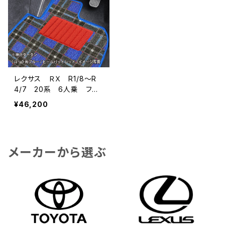
レクサス ＲＸ R1/8〜R
4/7 20系 6人乗 フロ
アマット一式 カーマット
¥46,200
神戸タータン 特別受注生
産品
メーカーから選ぶ