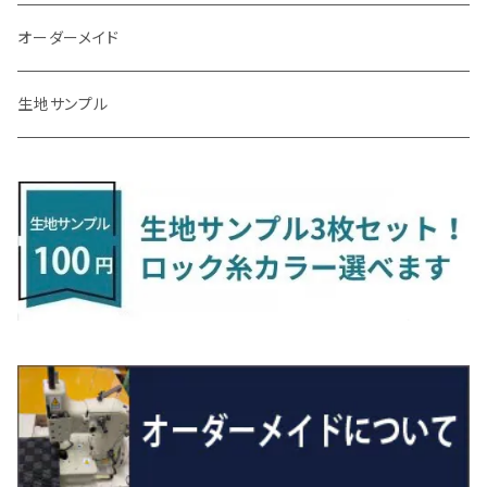
R3/9～ FL1・FL4
R1/12～ GDH303W
H24/10～H28/12 N17
R4/9～ FL5
コペン
ラフェスタ
シャトル
R3/7～ MXPK系
H24/4～R4/1 S3系
H29/9～R5/10 JF3/4
H30/10～
H23/9～H30/4 270系
H29/10～
H24/6～ E26 3人乗
H24/2～H26/9 S200系
R1/8～ GJ系
H14/6～ L880/LA400K
H28/2～ FF21S
H25/6～H31/3 ｅｋカスタム
H24/7～H29/8 JF1/2
H25/4～R3/4 AU系
H24/4～R1/6
MINIクロスオーバー
アリオン
ＬＸ
キューブ
シフォン
ＭＸ－３０
タフト
エスクード
ekクロスEV
NBOXスラッシュ
シャラン
Ｃクラス
ラグマット
オーダーメイド
R4/1～ S7系
R5/10～ JF5/6
R1/12～ LA400A
H23/6～H30/3 CWEAWN
H27/5～R4/11 GK/GP系
サイ（ＳＡＩ）
リーフ
スーパーONE
H24/6～ E26 5・6人乗
H26/9～ S500系
H31/3～ ｅｋクロス
R3/6～ CDD系
H23/10～R3/3 260系
H27/9～R3/10 URJ201W
H14/10～R2/3 Z11・Z12
H28/12～R1/7 LA600/610
R2/10～ DREJ3P
R2/6～ LA900/910S
H17/5～H27/10 TA/TD系
R4/6～ B5AW
H26/12～R2/2 JF1/2
H23/2～ 7N系
H26/7～R4/2
ラグマットセカンド（L）
アルファード/ヴェルファイアＨＶ
ＮＸ
キックス
ジャスティ
アクセラ/アクセラ・スポーツ
タント
エブリィ
アイミーブ
NBOXジョイ
Tクロス
ＣＬＡクラス
生地サンプル
H24/6〜 E26 9人乗
R4/1～ ゴルフGTI/R
H23/11～ AZK10
H22/12～H29/10 ZE0
R8/5～ JG6
サクシード
ルークス
ステップワゴン/スパーダ
R4/1～ VJA310W
R3/1～ EVモデル
H27/10～ YD/YE系
H28/3～R3/6
ラグマットサード（M）
H20/5～H27/1 20系
H26/7～R3/7 10系
H20/10～H24/8 H59A
H28/11～ M900系
H21/6～R1/5 BL/BM系
H25/10～R1/7 LA600/610S
H17/9～ DA64/DA17
H22/4～R3/2 HA/HD系
R6/9～ JF5/6
R1/11～ C1DKR
H25/7～31/8
ウィッシュ
ＲＣ
グロリア
ステラ
アテンザセダン/アテンザワゴン
トール
キャリイトラック
アウトランダー
N-ONE
Tロック
ＣＬＡクラスシューティングブレーク
H16/4～28/1 １T系 トゥラン
H29/10～R7/10 ZE1
ラグマットミニ（S）
H24/4～ 50系後期/160系
R2/3～ B40系/BB系
H27/4～R4/5 RP1/2/3/4/5
シエンタ
ストリーム
H27/1～R5/6 30系
R3/11～ 20系
R2/6~R8/6 15系(e-POWER)
R1/7～ LA650/660
H24/4～29/10 20系
H26/10～
H11/6～H16/10 Y34
H23/5～ LA100系
H24/11～R1/8 GJ系
H28/11～ M900系
H13/9～ DA系
H24/10～R2/12 GF系
H24/11～R2/3 JG1・JG2
R2/7～ A1D系
H27/6～R1/8
ヴィッツ
ＲＸ
サクラ
ソルテラ
キャロル
ハイゼット・キャディー
クロスビー(XBEE)
アウトランダーＰＨＥＶ
N-ONE e:
ティグアン
ＣＬＳクラス
R7/10～ ZE2
R4/5～ RP6/7/8
R5/6～ 40系
R8/6～ 16系
H15/9～ 6・7人乗
H18/7~H26/5 7人乗 RN6/7/8/9
スープラ
バモス
R2/11～ JG3・JG4
H22/12～R2/3 130系
H27/10～R4/7 20系5人乗
R4/5～ B6AW
R4/5~ XEAM10X・YEAM15X
H27/1～ HB36/37/97S
H28/6～R3/9 LA700V
H29/12～R7/10 MN71S
H25/1～ GG/GN系 5人乗
R7/9~ JG5
H20/9～H29/1 5NC系
H30/6～
ヴォクシー
ＵＸ
シーマ
ディアスワゴン
キャロルエコ
ハイゼット・カーゴ
ジムニー
エクリプスクロス/エクリプスクロスPHEV
N-VAN
トゥアレグ
Ｅクラス
H27/7～ 5人乗
H21/6~H24/4 5人乗 RN6/8
R1/5～ ＤＢ系
H11/6～H30/5 HM1・HM2
スペイド
バモス ホビオ
R01/8～R4/7 20系6人乗
R7/10～ MND1S
H25/1～ GN0W 7人乗
H29/1～ 5NC/5ND系
H26/1～R4/1 80系
H30/11～
H13/1～R4/8 F50・Y51
H21/9～R2/4 S300系
H24/11～H27/1 HB35S
H16/12～ S300/S700系
H3/6～ JA/JB系
H30/3～ GK/GL系
H30/7～ JJ1・JJ2
H15/9～H30/4 7L/7P系
H28/7～
エスクァイア
シルビア
トレジア
スクラム
ハイゼット・トラック
ジムニーノマド
タウンボックス
N-VAN e:
パサート
ＧＬＡクラス
H24/4~H26/5 6人乗 RN6/7/8/9
H29/12～R4/7 20系7人乗
H24/7～R2/12 140系
H15/4～Ｈ30/5 HM3・HM4
センチュリー
フィット/フィットハイブリッド
R4/1～ 90系
H26/10～R3/12 80系
H3/1～H11/1 S13・S14
H22/11～H28/3 120系
H17/9～ DG64/DG17
H11/1～ S200/S500系
R7/4～ JC74W
H26/2～ DS17/64W
R6/10~ JJ3
H23/5～H27/7 3CCAX
H26/5～R2/6
エスティマ
シルフィ
フォレスター
スクラムトラック
ブーン
ジムニーワイド/ジムニーシエラ
ディグニティ
N‐WGN/N‐WGNカスタム
ザ・ビートル
ＧＬＥクラス
R4/11～ 10系