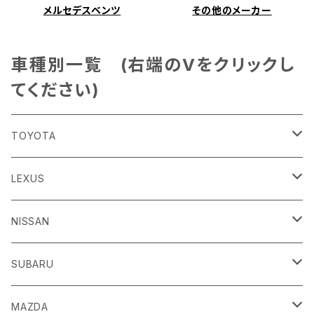
メルセデスベンツ
その他のメーカー
車種別一覧 (右端のVをクリックし
てください)
TOYOTA
86
LEXUS
H24/4～R3/8 ZN6
GR86
ＣＴ
NISSAN
R3/10～ ZN8
H23/1～R4/11
ｂＢ
ＥＳ
ＡＤ
SUBARU
H17/12～H28/8 20系
H30/10～
H18/12～ Y12
ｂZ４X
ＧＳ
ＧＴ－Ｒ
ＢＲＺ
MAZDA