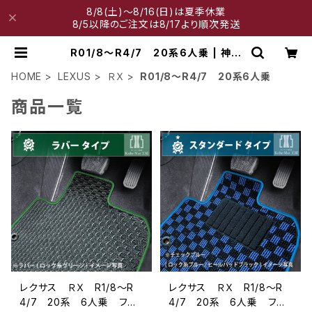
8/8(土)～8/16(日)は夏季休業
8/5以降のご注文は8/17より順次発送
R01/8～R4/7 20系6人乗 | 神戸
マット工房
HOME
LEXUS
ＲＸ
R01/8～R4/7 20系6人乗
商品一覧
レクサス ＲＸ R1/8〜R
レクサス ＲＸ R1/8〜R
4/7 20系 6人乗 フロ
4/7 20系 6人乗 フロ