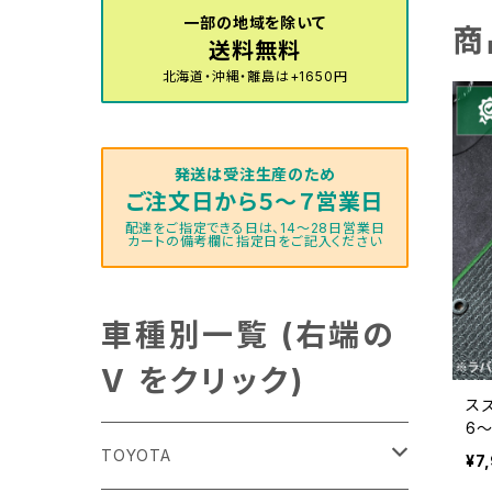
一部の地域を除いて
商
送料無料
北海道・沖縄・離島は+1650円
発送は受注生産のため
ご注文日から５～７営業日
配達をご指定できる日は、14～28日営業日
カートの備考欄に指定日をご記入ください
車種別一覧 (右端の
V をクリック)
スズ
6
式
TOYOTA
¥7