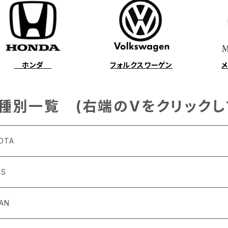
ホンダ
フォルクスワーゲン
種別一覧 (右端のVをクリックし
OTA
US
4～R3/8 ZN6
6
SAN