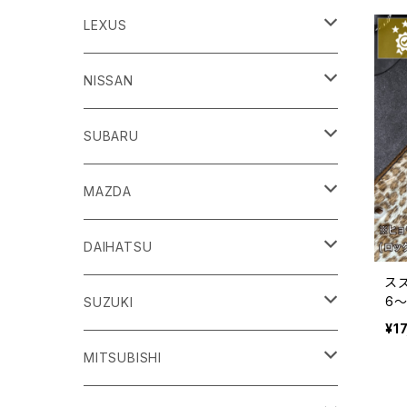
86
LEXUS
H24/4～R3/8 ZN6
GR86
ＣＴ
NISSAN
R3/10～ ZN8
H23/1～R4/11
ｂＢ
ＥＳ
ＡＤ
SUBARU
H17/12～H28/8 20系
H30/10～
H18/12～ Y12
ｂZ４X
ＧＳ
ＧＴ－Ｒ
ＢＲＺ
MAZDA
R4/5~ XEAM10/11/15・YEAM15
H24/1～R2/7
H19/12～ R35
H24/3～R3/8 ZC6
Ｃ-ＨＲ
ＨＳ
ＮＴ１００クリッパートラック
ＷＲＸ Ｓ４/ＳＴＩ
ＣＸ－３
DAIHATSU
スズ
R3/8～ ZD8
H28/12~ 10/50系
H21/7～H30/3
H25/12～ DR16T
H26/8～R3/3 VA系
H27/2～ DK系
6
ＦＪクルーザー
ＩＳ
ＮV１００クリッパーバン/リオ
ＸＶ/ＸＶハイブリット
ＣＸ－５
アトレー
SUZUKI
式
¥1
H22/12～H30/1 GSJ15W
H25/5～
H25/12～H27/3 DR64
H25/6～H29/4 GPE
H24/2～H29/2 KE系
H17/5～ S300/S700系
ＩＱ（アイキュー）
ＬＢＸ
アリア
インプレッサ /G4/スポーツ
ＣＸ－８
アルティス
eビターラ
MITSUBISHI
H27/3～ DR17
H24/10～R5/4 GP/GT（XV)
H29/2～R8/5 KF系