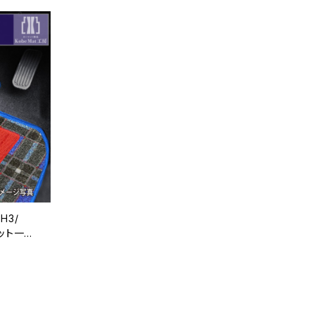
H3/
ット一
ン 特別