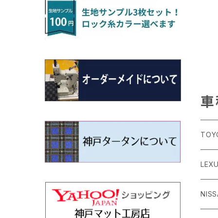
H22/4～R3/2 HA/HD系
アウトランダー
H16/4～28/1 １T系 トゥラン
ラグマットミニ（S）
H27/1～R5/6 30系
R3/11～ 20系
R2/6~R8/6 15系(e-POWER)
R1/7～ LA650/660
H24/4～29/10 20系
H26/10～
H11/6～H16/10 Y34
H23/5～ LA100系
H24/11～R1/8 GJ系
H28/11～ M900系
H13/9～ DA系
H24/11～R2/3 JG1・JG2
R2/7～ A1D系
H27/6～R1/8
ヴィッツ
ＲＸ
サクラ
ソルテラ
キャロル
ハイゼット・キャディー
クロスビー(XBEE)
N-ONE e:
ティグアン
ＣＬＳクラス
H24/10～R2/12 GF系
アウトランダーＰＨＥＶ
R5/6～ 40系
R8/6～ 16系
R2/11～ JG3・JG4
H22/12～R2/3 130系
H27/10～R4/7 20系5人乗
R4/5～ B6AW
R4/5~ XEAM10X・YEAM15X
H27/1～ HB36/37/97S
H28/6～R3/9 LA700V
H29/12～R7/10 MN71S
R7/9~ JG5
H20/9～H29/1 5NC系
H30/6～
ヴォクシー
ＵＸ
シーマ
ディアスワゴン
キャロルエコ
ハイゼット・カーゴ
ジムニー
N-VAN
トゥアレグ
Ｅクラス
H25/1～ GG/GN系 5人乗
エクリプスクロス/エクリプスクロスPH
R01/8～R4/7 20系6人乗
R7/10～ MND1S
H29/1～ 5NC/5ND系
EV
H26/1～R4/1 80系
H30/11～
H13/1～R4/8 F50・Y51
H21/9～R2/4 S300系
H24/11～H27/1 HB35S
H16/12～ S300/S700系
H3/6～ JA/JB系
H30/7～ JJ1・JJ2
H15/9～H30/4 7L/7P系
H28/7～
エスクァイア
シルビア
トレジア
スクラム
ハイゼット・トラック
ジムニーノマド
N-VAN e:
パサート
ＧＬＡクラス
H25/1～ GN0W 7人乗
車
H29/12～R4/7 20系7人乗
H30/3～ GK/GL系
R4/1～ 90系
タウンボックス
H26/10～R3/12 80系
H3/1～H11/1 S13・S14
H22/11～H28/3 120系
H17/9～ DG64/DG17
H11/1～ S200/S500系
R7/4～ JC74W
R6/10~ JJ3
H23/5～H27/7 3CCAX
H26/5～R2/6
エスティマ
シルフィ
フォレスター
スクラムトラック
ブーン
ジムニーワイド/ジムニーシエラ
N‐WGN/N‐WGNカスタム
ザ・ビートル
ＧＬＥクラス
R4/11～ 10系
TOY
H26/2～ DS17/64W
H11/1～H14/11 S15
H27/7～ 3CC/3CD系
ディグニティ
H18/1～H24/5（前期）
H24/12～R3/10 TB17
H14/2～ SG/SH/SJ/SK系
H25/9～ DG16T
H28/4～R5/12 M700系
H10/1～H14/1 JB33/43W
H25/11～ JH1・JH2・JH3・JH4
H24/4～R3/4 16C系
R1/6～
エスティマ・ハイブリッド
ジューク
プレオ
デミオ
ミラ
スイフト/スイフトスポーツ
S660
ポロ
Ｓクラス
86
LEX
H24/7～H29/1 BHGY51
H24/5～R1/10（後期）
H14/1～ JB43/74W
デリカＤ：２
H18/6～H24/5（前期）
H22/6～R2/6 F15
H22/4～H30/3 L275/285
H19/7～R1/7 DE/DJ系
H18/12～ L275/285
H22/9～ スイフト
H27/4～R3/12 JW5
H21/10～H30/3 6RC系
H25/10～R3/10
オーリス
スカイライン
プレオプラス
ビアンテ
ミラ・イース
スペーシア/スペーシアカスタム/スペー
WR-V
Ｖクラス
シアギア
H24/
GR8
ＣＴ
NIS
H23/3～ MB系
H24/5～R1/10（後期）
H23/12～
H30/3～ AW系
デリカＤ：３
H24/8～H30/3 180系
H13/6～H18/11 V35
H24/12～H29/5 LA300/310
H20/7～30/3 CC系
H23/9～ LA300系
R6/3～ DG5
H27/4～
カムリ
スカイライン・クロスオーバー
レヴォーグ
ファミリア バン
ミラ・ココア
ZR-V
H25/3～R5/11
スペーシアベース