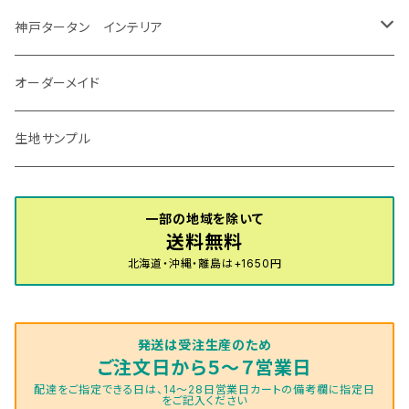
R7/12～ 60系
R8/2～ RS5/6
R8/7～ E53
H23/12～R3/7 NHP10
H19/5～H29/10
R3/8～ E13
H11/2～H24/2 TV系
R1/5～ BP系
R2/9～ S403/413P
R4/6～ HE33S
H25/6～ B11W/B30系
H23/12～H29/9 JF1/2
H29/10～ ３HD系
H24/11～30/10
アベンシス
ＬＳ５００/ＬＳ５００ｈ
ＮＶ３５０キャラバン
サンバートラック
ＭＡＺＤＡ６
コペン
イグニス
ｅｋカスタム/ｅｋクロス
NBOXプラス/NBOXプラスカスタム
ゴルフ
Ｂクラス
MINI
神戸タータン インテリア
R3/7～ MXPK系
H24/4～R4/1 S3系
H29/9～R5/10 JF3/4
H30/10～
H23/9～H30/4 270系
H29/10～
H24/6～ E26 3人乗
H24/2～H26/9 S200系
R1/8～ GJ系
H14/6～ L880/LA400K
H28/2～ FF21S
H25/6～H31/3 ｅｋカスタム
H24/7～H29/8 JF1/2
H25/4～R3/4 AU系
H24/4～R1/6
MINIクロスオーバー
アリオン
ＬＸ
キューブ
シフォン
ＭＸ－３０
タフト
エスクード
ekクロスEV
NBOXスラッシュ
シャラン
Ｃクラス
ラグマット
オーダーメイド
R4/1～ S7系
R5/10～ JF5/6
H24/6～ E26 5・6人乗
H26/9～ S500系
H31/3～ ｅｋクロス
R3/6～ CDD系
H23/10～R3/3 260系
H27/9～R3/10 URJ201W
H14/10～R2/3 Z11・Z12
H28/12～R1/7 LA600/610
R2/10～ DREJ3P
R2/6～ LA900/910S
H17/5～H27/10 TA/TD系
R4/6～ B5AW
H26/12～R2/2 JF1/2
H23/2～ 7N系
H26/7～R4/2
ラグマットセカンド（L）
アルファード/ヴェルファイアＨＶ
ＮＸ
キックス
ジャスティ
アクセラ/アクセラ・スポーツ
タント
エブリィ
アイミーブ
NBOXジョイ
Tクロス
ＣＬＡクラス
生地サンプル
H24/6〜 E26 9人乗
R4/1～ ゴルフGTI/R
R4/1～ VJA310W
R3/1～ EVモデル
H27/10～ YD/YE系
H28/3～R3/6
ラグマットサード（M）
H20/5～H27/1 20系
H26/7～R3/7 10系
H20/10～H24/8 H59A
H28/11～ M900系
H21/6～R1/5 BL/BM系
H25/10～R1/7 LA600/610S
H17/9～ DA64/DA17
H22/4～R3/2 HA/HD系
R6/9～ JF5/6
R1/11～ C1DKR
H25/7～31/8
ウィッシュ
ＲＣ
グロリア
ステラ
アテンザセダン/アテンザワゴン
トール
キャリイトラック
アウトランダー
N-ONE
Tロック
ＣＬＡクラスシューティングブレーク
一部の地域を除いて
H16/4～28/1 １T系 トゥラン
送料無料
ラグマットミニ（S）
H27/1～R5/6 30系
R3/11～ 20系
R2/6~R8/6 15系(e-POWER)
R1/7～ LA650/660
H24/4～29/10 20系
H26/10～
H11/6～H16/10 Y34
H23/5～ LA100系
H24/11～R1/8 GJ系
H28/11～ M900系
H13/9～ DA系
H24/10～R2/12 GF系
H24/11～R2/3 JG1・JG2
R2/7～ A1D系
H27/6～R1/8
ヴィッツ
ＲＸ
サクラ
ソルテラ
キャロル
ハイゼット・キャディー
クロスビー(XBEE)
アウトランダーＰＨＥＶ
N-ONE e:
ティグアン
ＣＬＳクラス
北海道・沖縄・離島は+1650円
R5/6～ 40系
R8/6～ 16系
R2/11～ JG3・JG4
H22/12～R2/3 130系
H27/10～R4/7 20系5人乗
R4/5～ B6AW
R4/5~ XEAM10X・YEAM15X
H27/1～ HB36/37/97S
H28/6～R3/9 LA700V
H29/12～R7/10 MN71S
H25/1～ GG/GN系 5人乗
R7/9~ JG5
H20/9～H29/1 5NC系
H30/6～
ヴォクシー
ＵＸ
シーマ
ディアスワゴン
キャロルエコ
ハイゼット・カーゴ
ジムニー
エクリプスクロス/エクリプスクロスPHEV
N-VAN
トゥアレグ
Ｅクラス
発送は受注生産のため
R01/8～R4/7 20系6人乗
R7/10～ MND1S
H25/1～ GN0W 7人乗
H29/1～ 5NC/5ND系
H26/1～R4/1 80系
H30/11～
H13/1～R4/8 F50・Y51
H21/9～R2/4 S300系
H24/11～H27/1 HB35S
H16/12～ S300/S700系
H3/6～ JA/JB系
H30/3～ GK/GL系
H30/7～ JJ1・JJ2
H15/9～H30/4 7L/7P系
H28/7～
エスクァイア
シルビア
トレジア
スクラム
ハイゼット・トラック
ジムニーノマド
タウンボックス
N-VAN e:
パサート
ＧＬＡクラス
ご注文日から５～７営業日
配達をご指定できる日は、14～28日営業日カートの備考欄に指定日
をご記入ください
H29/12～R4/7 20系7人乗