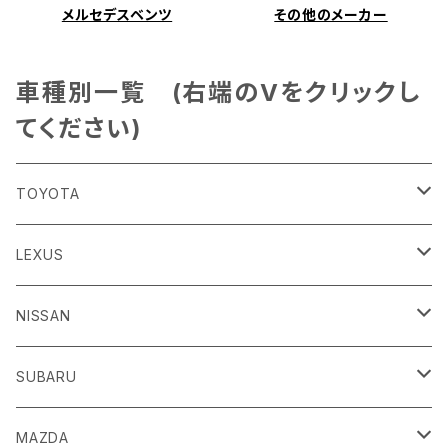
メルセデスベンツ
その他のメーカー
車種別一覧 (右端のVをクリックし
てください)
TOYOTA
86
LEXUS
H24/4～R3/8 ZN6
GR86
ＣＴ
NISSAN
R3/10～ ZN8
H23/1～R4/11
ｂＢ
ＥＳ
ＡＤ
SUBARU
H17/12～H28/8 20系
H30/10～
H18/12～ Y12
ｂZ４X
ＧＳ
ＧＴ－Ｒ
ＢＲＺ
MAZDA