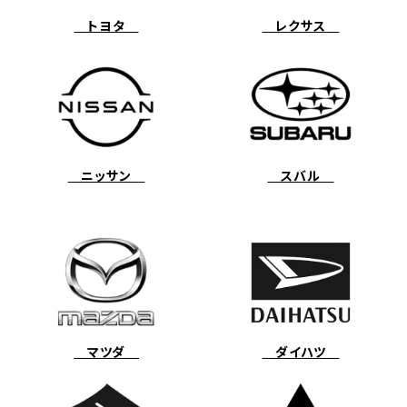
トヨタ
レクサス
ニッサン
スバル
マツダ
ダイハツ