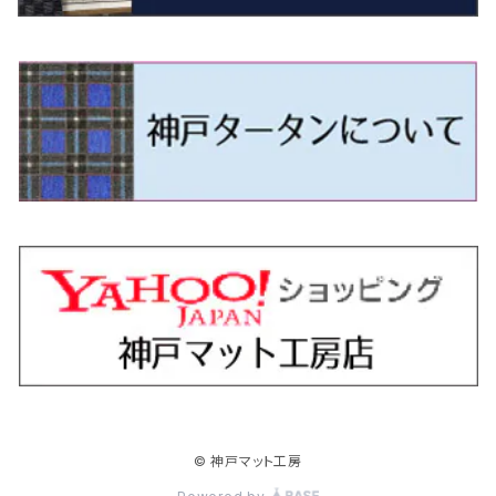
H9/4～R5/9 50/60系
H25/9～R2/2 GK/GP系
タウンエース・トラック
フリード/フリードハイブリッド
H11/1～H14/11 S15
H27/7～ 3CC/3CD系
H18/1～H24/5（前期）
H24/12～R3/10 TB17
H14/2～ SG/SH/SJ/SK系
H25/9～ DG16T
H28/4～R5/12 M700系
H10/1～H14/1 JB33/43W
H24/7～H29/1 BHGY51
H25/11～ JH1・JH2・JH3・JH4
H24/4～R3/4 16C系
R1/6～
エスティマ・ハイブリッド
ジューク
プレオ
デミオ
ミラ
スイフト/スイフトスポーツ
デリカＤ：２
S660
ポロ
Ｓクラス
R2/2～ GR/GS系
H20/2～ 400系
H23/10～H28/9 GB3/4・GP3
タウンエース・バン
フリードスパイク/フリードスパイクHV
H24/5～R1/10（後期）
H14/1～ JB43/74W
H18/6～H24/5（前期）
H22/6～R2/6 F15
H22/4～H30/3 L275/285
H19/7～R1/7 DE/DJ系
H18/12～ L275/285
H22/9～ スイフト
H23/3～ MB系
H27/4～R3/12 JW5
H21/10～H30/3 6RC系
H25/10～R3/10
オーリス
スカイライン
プレオプラス
ビアンテ
ミラ・イース
スペーシア/スペーシアカスタム/スペーシアギア
デリカＤ：３
WR-V
Ｖクラス
H28/9～R6/6 GB5/6/7/8
H20/2～ 400系
H22/7～H28/9 GB3/4
タンク
フリード+（プラス）/+ハイブリッド
H24/5～R1/10（後期）
H23/12～
H30/3～ AW系
H24/8～H30/3 180系
H13/6～H18/11 V35
H24/12～H29/5 LA300/310
H20/7～30/3 CC系
H23/9～ LA300系
H25/3～R5/11
H23/10～H31/4 BM20 7人乗
R6/3～ DG5
H27/4～
カムリ
スカイライン・クロスオーバー
レヴォーグ
ファミリア バン
ミラ・ココア
スペーシアベース
デリカＤ：５
ZR-V
R6/6～ 5人乗 GT2/4/6/8
H28/11～R2/9 M900A・M910A
H28/9～R6/6 GB5/6/7/8
ノア
プレリュード
H18/11～H26/4 V36
H29/5～ LA350/360
H30/12～R5/11
H23/10～H31/4 BM20 5人乗
H23/9～ 50/70系
H21/7～H28/6 J50
H26/6～ VM/VN系
H29/2～H30/6 後期 Y12系
H21/8～H30/3 L675/685
R4/8～ MK33V
H19/1～ CV系
R5/4～ RZ系
カローラ・アクシオ（セダン）
セドリック
レガシィB4
フレア
ミラ・トコット
ソリオ/ソリオバンディット
デリカミニ
アクティ バン/トラック
R6/6～ 6人乗 GT1/2/3/4/5/6/7/8
H26/2～ V37
R5/11～ MK54S・MK94S
H26/1～R4/1 80系
R7/9～ BF1
ハイエースバン／レジアスエースバン
レジェンド
H30/6～ 160系
H24/5～ 160系
H11/6～H16/10 Y34
H15/6～R2/8 BN/BM/BL系
H24/10～ MJ系
H30/6～ LA550/560S
H23/1～H27/8 MA15S
R5/5～ B30系/BA系
H11/6～H30/7 バン HH5・HH6
カローラ・クロス
セレナ
レガシィアウトバック
フレアクロスオーバー
ムーヴ
ハスラー
パジェロ
アコード・アコードハイブリッド
R6/6～ 7人乗 GT1/5
R4/1～ 90系
H16/8～ 3人乗 200系
H27/2～R3/12 KC2
ハイエースワゴン
H1/6～H11/6 Y30
H27/8～R2/12 MA26/36/46S
H21/12～R3/4 トラック
R3/9～ 10系
H22/11～H28/9 C26
H15/10～ BP/BR/BS/BT系
H26/1～ MS系
H26/12～R5/7 LA150/160S
H26/1～ MR系
H18/10～R1/8 7人乗ロング V90系
H25/6～R2/2 CR系
カローラ・スポーツ
ティアナ
レガシィツーリングワゴン
フレアワゴン
ムーヴキャンバス
バレーノ
パジェロ・ミニ
インサイト
H16/8～ 5・6人乗 200系
R2/12～ MA27/37/47S
H16/8～ 10人乗 200系
ハイラックス
H28/8～R4/11 C27
R7/6～ LA850/860S
H18/10～R1/8 5人乗ショート V80系
R2/2～R5/1 CV3
H30/6～ 210系
H15/2～R2/7 J31/J32/L33
H15/6～H26/10 BP/BR系
H24/6～ MM系
H28/9～R4/7 LA800/810S
H28/3～R2/7 WB系
H6/12～H25/1 H50系
H11/11～R4/12 ZE1・ZE2・ZE4
カローラ・ツーリング
デイズ
レックス
プレマシー
メビウス
フロンクス
プラウディア
ヴェゼル
© 神戸マット工房
H16/8～ 9人乗 200系
R4/11～ C28
R6/3～ CY2
H29/9～ GUN125
ハイラックスサーフ
R4/7～ LA850/860S
R1/10～ 210系
H25/6～H31/3 20系
R4/11～ A201F
H22/7～30/3 CW系
H25/4～R3/2 ZVW41N
R6/10～ WDB3S・WEB3S
H24/7～H29/1 Y51系
H25/12～R3/4 RU系
カローラ・フィールダー
デイズルークス
ボンゴバン
ロッキー
ランディ
ミニキャブ・バン
オデッセイ