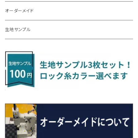
R3/9～ FL1・FL4
R1/12～ GDH303W
H24/10～H28/12 N17
R4/9～ FL5
コペン
ラフェスタ
シャトル
R3/7～ MXPK系
H24/4～R4/1 S3系
H29/9～R5/10 JF3/4
H30/10～
H23/9～H30/4 270系
H29/10～
H24/6～ E26 3人乗
H24/2～H26/9 S200系
R1/8～ GJ系
H14/6～ L880/LA400K
H28/2～ FF21S
H25/6～H31/3 ｅｋカスタム
H24/7～H29/8 JF1/2
H25/4～R3/4 AU系
H24/4～R1/6
MINIクロスオーバー
アリオン
ＬＸ
キューブ
シフォン
ＭＸ－３０
タフト
エスクード
ekクロスEV
NBOXスラッシュ
シャラン
Ｃクラス
ラグマット
オーダーメイド
R4/1～ S7系
R5/10～ JF5/6
R1/12～ LA400A
H23/6～H30/3 CWEAWN
H27/5～R4/11 GK/GP系
サイ（ＳＡＩ）
リーフ
スーパーONE
H24/6～ E26 5・6人乗
H26/9～ S500系
H31/3～ ｅｋクロス
R3/6～ CDD系
H23/10～R3/3 260系
H27/9～R3/10 URJ201W
H14/10～R2/3 Z11・Z12
H28/12～R1/7 LA600/610
R2/10～ DREJ3P
R2/6～ LA900/910S
H17/5～H27/10 TA/TD系
R4/6～ B5AW
H26/12～R2/2 JF1/2
H23/2～ 7N系
H26/7～R4/2
ラグマットセカンド（L）
アルファード/ヴェルファイアＨＶ
ＮＸ
キックス
ジャスティ
アクセラ/アクセラ・スポーツ
タント
エブリィ
アイミーブ
NBOXジョイ
Tクロス
ＣＬＡクラス
生地サンプル
H24/6〜 E26 9人乗
R4/1～ ゴルフGTI/R
H23/11～ AZK10
H22/12～H29/10 ZE0
R8/5～ JG6
サクシード
ルークス
ステップワゴン/スパーダ
R4/1～ VJA310W
R3/1～ EVモデル
H27/10～ YD/YE系
H28/3～R3/6
ラグマットサード（M）
H20/5～H27/1 20系
H26/7～R3/7 10系
H20/10～H24/8 H59A
H28/11～ M900系
H21/6～R1/5 BL/BM系
H25/10～R1/7 LA600/610S
H17/9～ DA64/DA17
H22/4～R3/2 HA/HD系
R6/9～ JF5/6
R1/11～ C1DKR
H25/7～31/8
ウィッシュ
ＲＣ
グロリア
ステラ
アテンザセダン/アテンザワゴン
トール
キャリイトラック
アウトランダー
N-ONE
Tロック
ＣＬＡクラスシューティングブレーク
H16/4～28/1 １T系 トゥラン
H29/10～R7/10 ZE1
ラグマットミニ（S）
H24/4～ 50系後期/160系
R2/3～ B40系/BB系
H27/4～R4/5 RP1/2/3/4/5
シエンタ
ストリーム
H27/1～R5/6 30系
R3/11～ 20系
R2/6~R8/6 15系(e-POWER)
R1/7～ LA650/660
H24/4～29/10 20系
H26/10～
H11/6～H16/10 Y34
H23/5～ LA100系
H24/11～R1/8 GJ系
H28/11～ M900系
H13/9～ DA系
H24/10～R2/12 GF系
H24/11～R2/3 JG1・JG2
R2/7～ A1D系
H27/6～R1/8
ヴィッツ
ＲＸ
サクラ
ソルテラ
キャロル
ハイゼット・キャディー
クロスビー(XBEE)
アウトランダーＰＨＥＶ
N-ONE e:
ティグアン
ＣＬＳクラス
R7/10～ ZE2
R4/5～ RP6/7/8
R5/6～ 40系
R8/6～ 16系
H15/9～ 6・7人乗
H18/7~H26/5 7人乗 RN6/7/8/9
スープラ
バモス
R2/11～ JG3・JG4
H22/12～R2/3 130系
H27/10～R4/7 20系5人乗
R4/5～ B6AW
R4/5~ XEAM10X・YEAM15X
H27/1～ HB36/37/97S
H28/6～R3/9 LA700V
H29/12～R7/10 MN71S
H25/1～ GG/GN系 5人乗
R7/9~ JG5
H20/9～H29/1 5NC系
H30/6～
ヴォクシー
ＵＸ
シーマ
ディアスワゴン
キャロルエコ
ハイゼット・カーゴ
ジムニー
エクリプスクロス/エクリプスクロスPHEV
N-VAN
トゥアレグ
Ｅクラス
H27/7～ 5人乗
H21/6~H24/4 5人乗 RN6/8
R1/5～ ＤＢ系
H11/6～H30/5 HM1・HM2
スペイド
バモス ホビオ
R01/8～R4/7 20系6人乗
R7/10～ MND1S
H25/1～ GN0W 7人乗
H29/1～ 5NC/5ND系
H26/1～R4/1 80系
H30/11～
H13/1～R4/8 F50・Y51
H21/9～R2/4 S300系
H24/11～H27/1 HB35S
H16/12～ S300/S700系
H3/6～ JA/JB系
H30/3～ GK/GL系
H30/7～ JJ1・JJ2
H15/9～H30/4 7L/7P系
H28/7～
エスクァイア
シルビア
トレジア
スクラム
ハイゼット・トラック
ジムニーノマド
タウンボックス
N-VAN e:
パサート
ＧＬＡクラス
H24/4~H26/5 6人乗 RN6/7/8/9
H29/12～R4/7 20系7人乗
H24/7～R2/12 140系
H15/4～Ｈ30/5 HM3・HM4
センチュリー
フィット/フィットハイブリッド
R4/1～ 90系
H26/10～R3/12 80系
H3/1～H11/1 S13・S14
H22/11～H28/3 120系
H17/9～ DG64/DG17
H11/1～ S200/S500系
R7/4～ JC74W
H26/2～ DS17/64W
R6/10~ JJ3
H23/5～H27/7 3CCAX
H26/5～R2/6
エスティマ
シルフィ
フォレスター
スクラムトラック
ブーン
ジムニーワイド/ジムニーシエラ
ディグニティ
N‐WGN/N‐WGNカスタム
ザ・ビートル
ＧＬＥクラス
R4/11～ 10系