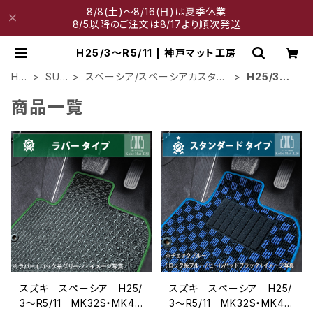
8/8(土)～8/16(日)は夏季休業
8/5以降のご注文は8/17より順次発送
H25/3～R5/11 | 神戸マット工房
HO
SUZ
スペーシア/スペーシアカスタム/
H25/3～
ME
UKI
スペーシアギア
R5/11
商品一覧
スズキ スペーシア H25/
スズキ スペーシア H25/
3〜R5/11 MK32S・MK42
3〜R5/11 MK32S・MK42