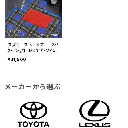
スズキ スペーシア H25/
3〜R5/11 MK32S・MK42
S・MK53S フロアマット一
¥31,900
式 カーマット 神戸ター
タン 特別受注生産品
メーカーから選ぶ