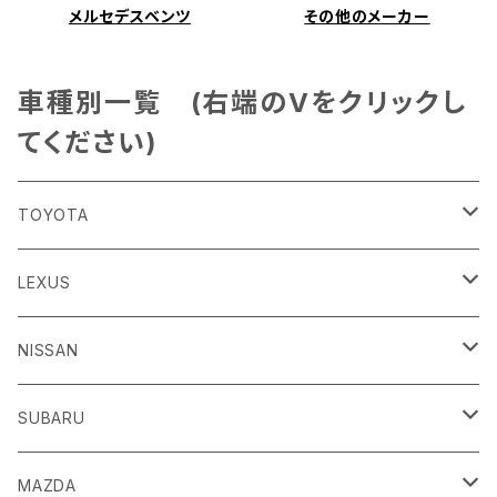
メルセデスベンツ
その他のメーカー
車種別一覧 (右端のVをクリックし
てください)
TOYOTA
86
LEXUS
H24/4～R3/8 ZN6
GR86
ＣＴ
NISSAN
R3/10～ ZN8
H23/1～R4/11
ｂＢ
ＥＳ
ＡＤ
SUBARU
H17/12～H28/8 20系
H30/10～
H18/12～ Y12
ｂZ４X
ＧＳ
ＧＴ－Ｒ
ＢＲＺ
MAZDA