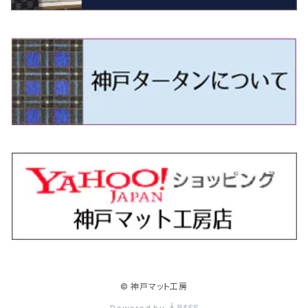
H9/4～R5/9 50/60系
H25/9～R2/2 GK/GP系
タウンエース・トラック
フリード/フリードハイブリッド
H11/1～H14/11 S15
H27/7～ 3CC/3CD系
H18/1～H24/5（前期）
H24/12～R3/10 TB17
H14/2～ SG/SH/SJ/SK系
H25/9～ DG16T
H28/4～R5/12 M700系
H10/1～H14/1 JB33/43W
H24/7～H29/1 BHGY51
H25/11～ JH1・JH2・JH3・JH4
H24/4～R3/4 16C系
R1/6～
エスティマ・ハイブリッド
ジューク
プレオ
デミオ
ミラ
スイフト/スイフトスポーツ
デリカＤ：２
S660
ポロ
Ｓクラス
R2/2～ GR/GS系
H20/2～ 400系
H23/10～H28/9 GB3/4・GP3
タウンエース・バン
フリードスパイク/フリードスパイクHV
H24/5～R1/10（後期）
H14/1～ JB43/74W
H18/6～H24/5（前期）
H22/6～R2/6 F15
H22/4～H30/3 L275/285
H19/7～R1/7 DE/DJ系
H18/12～ L275/285
H22/9～ スイフト
H23/3～ MB系
H27/4～R3/12 JW5
H21/10～H30/3 6RC系
H25/10～R3/10
オーリス
スカイライン
プレオプラス
ビアンテ
ミラ・イース
スペーシア/スペーシアカスタム/スペーシアギア
デリカＤ：３
WR-V
Ｖクラス
H28/9～R6/6 GB5/6/7/8
H20/2～ 400系
H22/7～H28/9 GB3/4
タンク
フリード+（プラス）/+ハイブリッド
H24/5～R1/10（後期）
H23/12～
H30/3～ AW系
H24/8～H30/3 180系
H13/6～H18/11 V35
H24/12～H29/5 LA300/310
H20/7～30/3 CC系
H23/9～ LA300系
H25/3～R5/11
H23/10～H31/4 BM20 7人乗
R6/3～ DG5
H27/4～
カムリ
スカイライン・クロスオーバー
レヴォーグ
ファミリア バン
ミラ・ココア
スペーシアベース
デリカＤ：５
ZR-V
R6/6～ 5人乗 GT2/4/6/8
H28/11～R2/9 M900A・M910A
H28/9～R6/6 GB5/6/7/8
ノア
プレリュード
H18/11～H26/4 V36
H29/5～ LA350/360
H30/12～R5/11
H23/10～H31/4 BM20 5人乗
H23/9～ 50/70系
H21/7～H28/6 J50
H26/6～ VM/VN系
H29/2～H30/6 後期 Y12系
H21/8～H30/3 L675/685
R4/8～ MK33V
H19/1～ CV系
R5/4～ RZ系
カローラ・アクシオ（セダン）
セドリック
レガシィB4
フレア
ミラ・トコット
ソリオ/ソリオバンディット
デリカミニ
アクティ バン/トラック
R6/6～ 6人乗 GT1/2/3/4/5/6/7/8
H26/2～ V37
R5/11～ MK54S・MK94S
H26/1～R4/1 80系
R7/9～ BF1
ハイエースバン／レジアスエースバン
レジェンド
H30/6～ 160系
H24/5～ 160系
H11/6～H16/10 Y34
H15/6～R2/8 BN/BM/BL系
H24/10～ MJ系
H30/6～ LA550/560S
H23/1～H27/8 MA15S
R5/5～ B30系/BA系
H11/6～H30/7 バン HH5・HH6
カローラ・クロス
セレナ
レガシィアウトバック
フレアクロスオーバー
ムーヴ
ハスラー
パジェロ
アコード・アコードハイブリッド
R6/6～ 7人乗 GT1/5
R4/1～ 90系
H16/8～ 3人乗 200系
H27/2～R3/12 KC2
ハイエースワゴン
H1/6～H11/6 Y30
H27/8～R2/12 MA26/36/46S
H21/12～R3/4 トラック
R3/9～ 10系
H22/11～H28/9 C26
H15/10～ BP/BR/BS/BT系
H26/1～ MS系
H26/12～R5/7 LA150/160S
H26/1～ MR系
H18/10～R1/8 7人乗ロング V90系
H25/6～R2/2 CR系
カローラ・スポーツ
ティアナ
レガシィツーリングワゴン
フレアワゴン
ムーヴキャンバス
バレーノ
パジェロ・ミニ
インサイト
H16/8～ 5・6人乗 200系
R2/12～ MA27/37/47S
H16/8～ 10人乗 200系
ハイラックス
H28/8～R4/11 C27
R7/6～ LA850/860S
H18/10～R1/8 5人乗ショート V80系
R2/2～R5/1 CV3
H30/6～ 210系
H15/2～R2/7 J31/J32/L33
H15/6～H26/10 BP/BR系
H24/6～ MM系
H28/9～R4/7 LA800/810S
H28/3～R2/7 WB系
H6/12～H25/1 H50系
H11/11～R4/12 ZE1・ZE2・ZE4
カローラ・ツーリング
デイズ
レックス
プレマシー
メビウス
フロンクス
プラウディア
ヴェゼル
© 神戸マット工房
H16/8～ 9人乗 200系
R4/11～ C28
R6/3～ CY2
H29/9～ GUN125
ハイラックスサーフ
R4/7～ LA850/860S
R1/10～ 210系
H25/6～H31/3 20系
R4/11～ A201F
H22/7～30/3 CW系
H25/4～R3/2 ZVW41N
R6/10～ WDB3S・WEB3S
H24/7～H29/1 Y51系
H25/12～R3/4 RU系
カローラ・フィールダー
デイズルークス
ボンゴバン
ロッキー
ランディ
ミニキャブ・バン
オデッセイ