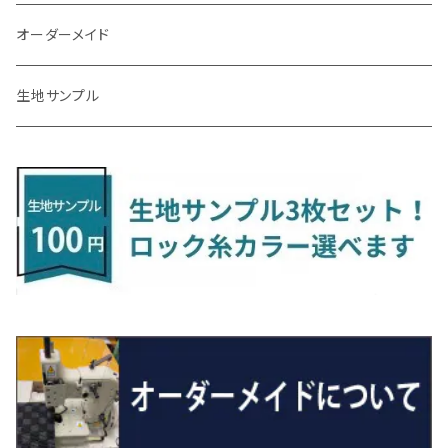
R3/9～ FL1・FL4
R1/12～ GDH303W
H24/10～H28/12 N17
R4/9～ FL5
コペン
ラフェスタ
シャトル
R3/7～ MXPK系
H24/4～R4/1 S3系
H29/9～R5/10 JF3/4
H30/10～
H23/9～H30/4 270系
H29/10～
H24/6～ E26 3人乗
H24/2～H26/9 S200系
R1/8～ GJ系
H14/6～ L880/LA400K
H28/2～ FF21S
H25/6～H31/3 ｅｋカスタム
H24/7～H29/8 JF1/2
H25/4～R3/4 AU系
H24/4～R1/6
MINIクロスオーバー
アリオン
ＬＸ
キューブ
シフォン
ＭＸ－３０
タフト
エスクード
ekクロスEV
NBOXスラッシュ
シャラン
Ｃクラス
ラグマット
オーダーメイド
R4/1～ S7系
R5/10～ JF5/6
R1/12～ LA400A
H23/6～H30/3 CWEAWN
H27/5～R4/11 GK/GP系
サイ（ＳＡＩ）
リーフ
スーパーONE
H24/6～ E26 5・6人乗
H26/9～ S500系
H31/3～ ｅｋクロス
R3/6～ CDD系
H23/10～R3/3 260系
H27/9～R3/10 URJ201W
H14/10～R2/3 Z11・Z12
H28/12～R1/7 LA600/610
R2/10～ DREJ3P
R2/6～ LA900/910S
H17/5～H27/10 TA/TD系
R4/6～ B5AW
H26/12～R2/2 JF1/2
H23/2～ 7N系
H26/7～R4/2
ラグマットセカンド（L）
アルファード/ヴェルファイアＨＶ
ＮＸ
キックス
ジャスティ
アクセラ/アクセラ・スポーツ
タント
エブリィ
アイミーブ
NBOXジョイ
Tクロス
ＣＬＡクラス
生地サンプル
H24/6〜 E26 9人乗
R4/1～ ゴルフGTI/R
H23/11～ AZK10
H22/12～H29/10 ZE0
R8/5～ JG6
サクシード
ルークス
ステップワゴン/スパーダ
R4/1～ VJA310W
R3/1～ EVモデル
H27/10～ YD/YE系
H28/3～R3/6
ラグマットサード（M）
H20/5～H27/1 20系
H26/7～R3/7 10系
H20/10～H24/8 H59A
H28/11～ M900系
H21/6～R1/5 BL/BM系
H25/10～R1/7 LA600/610S
H17/9～ DA64/DA17
H22/4～R3/2 HA/HD系
R6/9～ JF5/6
R1/11～ C1DKR
H25/7～31/8
ウィッシュ
ＲＣ
グロリア
ステラ
アテンザセダン/アテンザワゴン
トール
キャリイトラック
アウトランダー
N-ONE
Tロック
ＣＬＡクラスシューティングブレーク
H16/4～28/1 １T系 トゥラン
H29/10～R7/10 ZE1
ラグマットミニ（S）
H24/4～ 50系後期/160系
R2/3～ B40系/BB系
H27/4～R4/5 RP1/2/3/4/5
シエンタ
ストリーム
H27/1～R5/6 30系
R3/11～ 20系
R2/6~R8/6 15系(e-POWER)
R1/7～ LA650/660
H24/4～29/10 20系
H26/10～
H11/6～H16/10 Y34
H23/5～ LA100系
H24/11～R1/8 GJ系
H28/11～ M900系
H13/9～ DA系
H24/10～R2/12 GF系
H24/11～R2/3 JG1・JG2
R2/7～ A1D系
H27/6～R1/8
ヴィッツ
ＲＸ
サクラ
ソルテラ
キャロル
ハイゼット・キャディー
クロスビー(XBEE)
アウトランダーＰＨＥＶ
N-ONE e:
ティグアン
ＣＬＳクラス
R7/10～ ZE2
R4/5～ RP6/7/8
R5/6～ 40系
R8/6～ 16系
H15/9～ 6・7人乗
H18/7~H26/5 7人乗 RN6/7/8/9
スープラ
バモス
R2/11～ JG3・JG4
H22/12～R2/3 130系
H27/10～R4/7 20系5人乗
R4/5～ B6AW
R4/5~ XEAM10X・YEAM15X
H27/1～ HB36/37/97S
H28/6～R3/9 LA700V
H29/12～R7/10 MN71S
H25/1～ GG/GN系 5人乗
R7/9~ JG5
H20/9～H29/1 5NC系
H30/6～
ヴォクシー
ＵＸ
シーマ
ディアスワゴン
キャロルエコ
ハイゼット・カーゴ
ジムニー
エクリプスクロス/エクリプスクロスPHEV
N-VAN
トゥアレグ
Ｅクラス
H27/7～ 5人乗
H21/6~H24/4 5人乗 RN6/8
R1/5～ ＤＢ系
H11/6～H30/5 HM1・HM2
スペイド
バモス ホビオ
R01/8～R4/7 20系6人乗
R7/10～ MND1S
H25/1～ GN0W 7人乗
H29/1～ 5NC/5ND系
H26/1～R4/1 80系
H30/11～
H13/1～R4/8 F50・Y51
H21/9～R2/4 S300系
H24/11～H27/1 HB35S
H16/12～ S300/S700系
H3/6～ JA/JB系
H30/3～ GK/GL系
H30/7～ JJ1・JJ2
H15/9～H30/4 7L/7P系
H28/7～
エスクァイア
シルビア
トレジア
スクラム
ハイゼット・トラック
ジムニーノマド
タウンボックス
N-VAN e:
パサート
ＧＬＡクラス
H24/4~H26/5 6人乗 RN6/7/8/9
H29/12～R4/7 20系7人乗
H24/7～R2/12 140系
H15/4～Ｈ30/5 HM3・HM4
センチュリー
フィット/フィットハイブリッド
R4/1～ 90系
H26/10～R3/12 80系
H3/1～H11/1 S13・S14
H22/11～H28/3 120系
H17/9～ DG64/DG17
H11/1～ S200/S500系
R7/4～ JC74W
H26/2～ DS17/64W
R6/10~ JJ3
H23/5～H27/7 3CCAX
H26/5～R2/6
エスティマ
シルフィ
フォレスター
スクラムトラック
ブーン
ジムニーワイド/ジムニーシエラ
ディグニティ
N‐WGN/N‐WGNカスタム
ザ・ビートル
ＧＬＥクラス
R4/11～ 10系