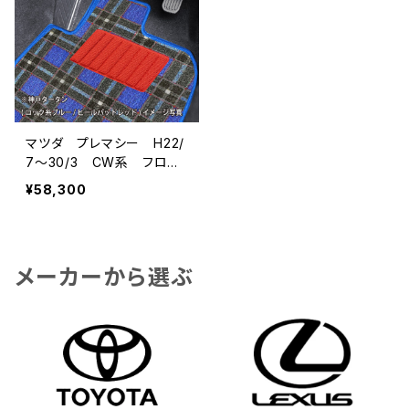
マツダ プレマシー H22/
7〜30/3 CW系 フロア
マット一式 カーマット 神
¥58,300
戸タータン 特別受注生産
品
メーカーから選ぶ