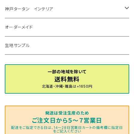
R7/12～ 60系
R8/2～ RS5/6
R8/7～ E53
H23/12～R3/7 NHP10
H19/5～H29/10
R3/8～ E13
H11/2～H24/2 TV系
R1/5～ BP系
R2/9～ S403/413P
R4/6～ HE33S
H25/6～ B11W/B30系
H23/12～H29/9 JF1/2
H29/10～ ３HD系
H24/11～30/10
アベンシス
ＬＳ５００/ＬＳ５００ｈ
ＮＶ３５０キャラバン
サンバートラック
ＭＡＺＤＡ６
コペン
イグニス
ｅｋカスタム/ｅｋクロス
NBOXプラス/NBOXプラスカスタム
ゴルフ
Ｂクラス
MINI
神戸タータン インテリア
R3/7～ MXPK系
H24/4～R4/1 S3系
H29/9～R5/10 JF3/4
H30/10～
H23/9～H30/4 270系
H29/10～
H24/6～ E26 3人乗
H24/2～H26/9 S200系
R1/8～ GJ系
H14/6～ L880/LA400K
H28/2～ FF21S
H25/6～H31/3 ｅｋカスタム
H24/7～H29/8 JF1/2
H25/4～R3/4 AU系
H24/4～R1/6
MINIクロスオーバー
アリオン
ＬＸ
キューブ
シフォン
ＭＸ－３０
タフト
エスクード
ekクロスEV
NBOXスラッシュ
シャラン
Ｃクラス
ラグマット
オーダーメイド
R4/1～ S7系
R5/10～ JF5/6
H24/6～ E26 5・6人乗
H26/9～ S500系
H31/3～ ｅｋクロス
R3/6～ CDD系
H23/10～R3/3 260系
H27/9～R3/10 URJ201W
H14/10～R2/3 Z11・Z12
H28/12～R1/7 LA600/610
R2/10～ DREJ3P
R2/6～ LA900/910S
H17/5～H27/10 TA/TD系
R4/6～ B5AW
H26/12～R2/2 JF1/2
H23/2～ 7N系
H26/7～R4/2
ラグマットセカンド（L）
アルファード/ヴェルファイアＨＶ
ＮＸ
キックス
ジャスティ
アクセラ/アクセラ・スポーツ
タント
エブリィ
アイミーブ
NBOXジョイ
Tクロス
ＣＬＡクラス
生地サンプル
H24/6〜 E26 9人乗
R4/1～ ゴルフGTI/R
R4/1～ VJA310W
R3/1～ EVモデル
H27/10～ YD/YE系
H28/3～R3/6
ラグマットサード（M）
H20/5～H27/1 20系
H26/7～R3/7 10系
H20/10～H24/8 H59A
H28/11～ M900系
H21/6～R1/5 BL/BM系
H25/10～R1/7 LA600/610S
H17/9～ DA64/DA17
H22/4～R3/2 HA/HD系
R6/9～ JF5/6
R1/11～ C1DKR
H25/7～31/8
ウィッシュ
ＲＣ
グロリア
ステラ
アテンザセダン/アテンザワゴン
トール
キャリイトラック
アウトランダー
N-ONE
Tロック
ＣＬＡクラスシューティングブレーク
一部の地域を除いて
H16/4～28/1 １T系 トゥラン
送料無料
ラグマットミニ（S）
H27/1～R5/6 30系
R3/11～ 20系
R2/6~R8/6 15系(e-POWER)
R1/7～ LA650/660
H24/4～29/10 20系
H26/10～
H11/6～H16/10 Y34
H23/5～ LA100系
H24/11～R1/8 GJ系
H28/11～ M900系
H13/9～ DA系
H24/10～R2/12 GF系
H24/11～R2/3 JG1・JG2
R2/7～ A1D系
H27/6～R1/8
ヴィッツ
ＲＸ
サクラ
ソルテラ
キャロル
ハイゼット・キャディー
クロスビー(XBEE)
アウトランダーＰＨＥＶ
N-ONE e:
ティグアン
ＣＬＳクラス
北海道・沖縄・離島は+1650円
R5/6～ 40系
R8/6～ 16系
R2/11～ JG3・JG4
H22/12～R2/3 130系
H27/10～R4/7 20系5人乗
R4/5～ B6AW
R4/5~ XEAM10X・YEAM15X
H27/1～ HB36/37/97S
H28/6～R3/9 LA700V
H29/12～R7/10 MN71S
H25/1～ GG/GN系 5人乗
R7/9~ JG5
H20/9～H29/1 5NC系
H30/6～
ヴォクシー
ＵＸ
シーマ
ディアスワゴン
キャロルエコ
ハイゼット・カーゴ
ジムニー
エクリプスクロス/エクリプスクロスPHEV
N-VAN
トゥアレグ
Ｅクラス
発送は受注生産のため
R01/8～R4/7 20系6人乗
R7/10～ MND1S
H25/1～ GN0W 7人乗
H29/1～ 5NC/5ND系
H26/1～R4/1 80系
H30/11～
H13/1～R4/8 F50・Y51
H21/9～R2/4 S300系
H24/11～H27/1 HB35S
H16/12～ S300/S700系
H3/6～ JA/JB系
H30/3～ GK/GL系
H30/7～ JJ1・JJ2
H15/9～H30/4 7L/7P系
H28/7～
エスクァイア
シルビア
トレジア
スクラム
ハイゼット・トラック
ジムニーノマド
タウンボックス
N-VAN e:
パサート
ＧＬＡクラス
ご注文日から５～７営業日
配達をご指定できる日は、14～28日営業日カートの備考欄に指定日
をご記入ください
H29/12～R4/7 20系7人乗