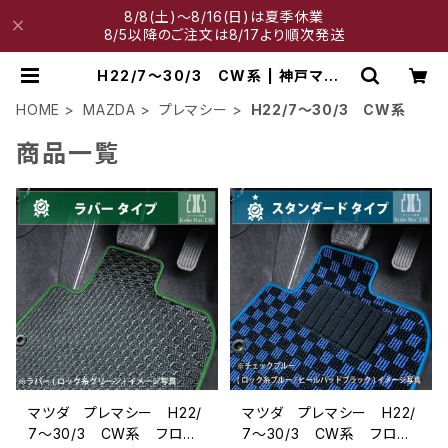
8/8(土)～8/16(日)は夏季休業
8/5以降のご注文は8/17より順次発送
H22/7～30/3 CW系 | 神戸マット
工房
HOME
MAZDA
プレマシー
H22/7～30/3 CW系
商品一覧
マツダ プレマシー H22/
マツダ プレマシー H22/
7〜30/3 CW系 フロア
7〜30/3 CW系 フロア