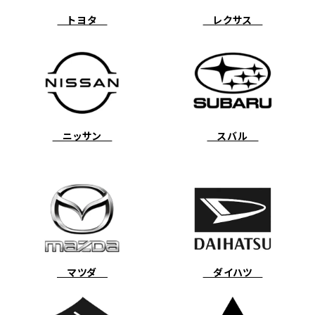
トヨタ
レクサス
ニッサン
スバル
マツダ
ダイハツ