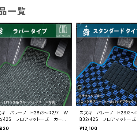
品一覧
キ バレーノ H28/3〜R2/7 W
スズキ バレーノ H28/3〜
32/42S フロアマット一式 カーマ
B32/42S フロアマット一
ト 防水 ラバータイプ
ット スタンダードタイプ
,920
¥12,100