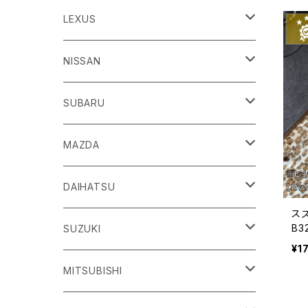
86
LEXUS
H24/4～R3/8 ZN6
GR86
ＣＴ
NISSAN
R3/10～ ZN8
H23/1～R4/11
ｂＢ
ＥＳ
ＡＤ
SUBARU
H17/12～H28/8 20系
H30/10～
H18/12～ Y12
ｂZ４X
ＧＳ
ＧＴ－Ｒ
ＢＲＺ
MAZDA
R4/5~ XEAM10/11/15・YEAM15
H24/1～R2/7
H19/12～ R35
H24/3～R3/8 ZC6
Ｃ-ＨＲ
ＨＳ
ＮＴ１００クリッパートラック
ＷＲＸ Ｓ４/ＳＴＩ
ＣＸ－３
DAIHATSU
スズ
R3/8～ ZD8
H28/12~ 10/50系
H21/7～H30/3
H25/12～ DR16T
H26/8～R3/3 VA系
H27/2～ DK系
B
ＦＪクルーザー
ＩＳ
ＮV１００クリッパーバン/リオ
ＸＶ/ＸＶハイブリット
ＣＸ－５
アトレー
SUZUKI
ッ
¥1
H22/12～H30/1 GSJ15W
H25/5～
H25/12～H27/3 DR64
H25/6～H29/4 GPE
H24/2～H29/2 KE系
H17/5～ S300/S700系
ＩＱ（アイキュー）
ＬＢＸ
アリア
インプレッサ /G4/スポーツ
ＣＸ－８
アルティス
eビターラ
MITSUBISHI
H27/3～ DR17
H24/10～R5/4 GP/GT（XV)
H29/2～R8/5 KF系