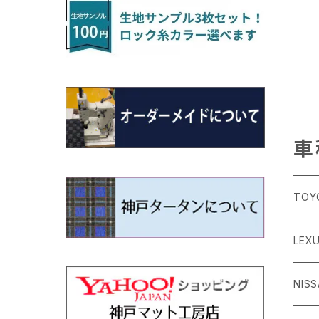
H22/4～R3/2 HA/HD系
アウトランダー
H16/4～28/1 １T系 トゥラン
ラグマットミニ（S）
H27/1～R5/6 30系
R3/11～ 20系
R2/6~R8/6 15系(e-POWER)
R1/7～ LA650/660
H24/4～29/10 20系
H26/10～
H11/6～H16/10 Y34
H23/5～ LA100系
H24/11～R1/8 GJ系
H28/11～ M900系
H13/9～ DA系
H24/11～R2/3 JG1・JG2
R2/7～ A1D系
H27/6～R1/8
ヴィッツ
ＲＸ
サクラ
ソルテラ
キャロル
ハイゼット・キャディー
クロスビー(XBEE)
N-ONE e:
ティグアン
ＣＬＳクラス
H24/10～R2/12 GF系
アウトランダーＰＨＥＶ
R5/6～ 40系
R8/6～ 16系
R2/11～ JG3・JG4
H22/12～R2/3 130系
H27/10～R4/7 20系5人乗
R4/5～ B6AW
R4/5~ XEAM10X・YEAM15X
H27/1～ HB36/37/97S
H28/6～R3/9 LA700V
H29/12～R7/10 MN71S
R7/9~ JG5
H20/9～H29/1 5NC系
H30/6～
ヴォクシー
ＵＸ
シーマ
ディアスワゴン
キャロルエコ
ハイゼット・カーゴ
ジムニー
N-VAN
トゥアレグ
Ｅクラス
H25/1～ GG/GN系 5人乗
エクリプスクロス/エクリプスクロスPH
R01/8～R4/7 20系6人乗
R7/10～ MND1S
H29/1～ 5NC/5ND系
EV
H26/1～R4/1 80系
H30/11～
H13/1～R4/8 F50・Y51
H21/9～R2/4 S300系
H24/11～H27/1 HB35S
H16/12～ S300/S700系
H3/6～ JA/JB系
H30/7～ JJ1・JJ2
H15/9～H30/4 7L/7P系
H28/7～
エスクァイア
シルビア
トレジア
スクラム
ハイゼット・トラック
ジムニーノマド
N-VAN e:
パサート
ＧＬＡクラス
H25/1～ GN0W 7人乗
車
H29/12～R4/7 20系7人乗
H30/3～ GK/GL系
R4/1～ 90系
タウンボックス
H26/10～R3/12 80系
H3/1～H11/1 S13・S14
H22/11～H28/3 120系
H17/9～ DG64/DG17
H11/1～ S200/S500系
R7/4～ JC74W
R6/10~ JJ3
H23/5～H27/7 3CCAX
H26/5～R2/6
エスティマ
シルフィ
フォレスター
スクラムトラック
ブーン
ジムニーワイド/ジムニーシエラ
N‐WGN/N‐WGNカスタム
ザ・ビートル
ＧＬＥクラス
R4/11～ 10系
TOY
H26/2～ DS17/64W
H11/1～H14/11 S15
H27/7～ 3CC/3CD系
ディグニティ
H18/1～H24/5（前期）
H24/12～R3/10 TB17
H14/2～ SG/SH/SJ/SK系
H25/9～ DG16T
H28/4～R5/12 M700系
H10/1～H14/1 JB33/43W
H25/11～ JH1・JH2・JH3・JH4
H24/4～R3/4 16C系
R1/6～
エスティマ・ハイブリッド
ジューク
プレオ
デミオ
ミラ
スイフト/スイフトスポーツ
S660
ポロ
Ｓクラス
86
LEX
H24/7～H29/1 BHGY51
H24/5～R1/10（後期）
H14/1～ JB43/74W
デリカＤ：２
H18/6～H24/5（前期）
H22/6～R2/6 F15
H22/4～H30/3 L275/285
H19/7～R1/7 DE/DJ系
H18/12～ L275/285
H22/9～ スイフト
H27/4～R3/12 JW5
H21/10～H30/3 6RC系
H25/10～R3/10
オーリス
スカイライン
プレオプラス
ビアンテ
ミラ・イース
スペーシア/スペーシアカスタム/スペー
WR-V
Ｖクラス
シアギア
H24/
GR8
ＣＴ
NIS
H23/3～ MB系
H24/5～R1/10（後期）
H23/12～
H30/3～ AW系
デリカＤ：３
H24/8～H30/3 180系
H13/6～H18/11 V35
H24/12～H29/5 LA300/310
H20/7～30/3 CC系
H23/9～ LA300系
R6/3～ DG5
H27/4～
カムリ
スカイライン・クロスオーバー
レヴォーグ
ファミリア バン
ミラ・ココア
ZR-V
H25/3～R5/11
スペーシアベース