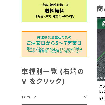
一部の地域を除いて
商
送料無料
北海道・沖縄・離島は+1650円
発送は受注生産のため
ご注文日から５～７営業日
配達をご指定できる日は、14～28日営業日
カートの備考欄に指定日をご記入ください
車種別一覧 (右端の
V をクリック)
スズ
B
ッ
TOYOTA
¥7