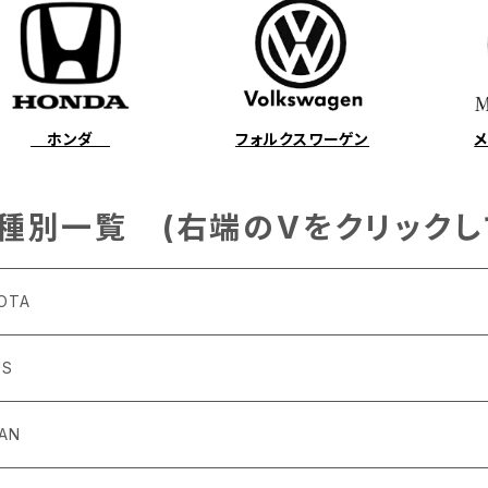
ホンダ
フォルクスワーゲン
種別一覧 (右端のVをクリックし
OTA
US
4～R3/8 ZN6
6
SAN