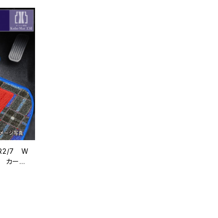
R2/7 W
式 カーマ
注生産品