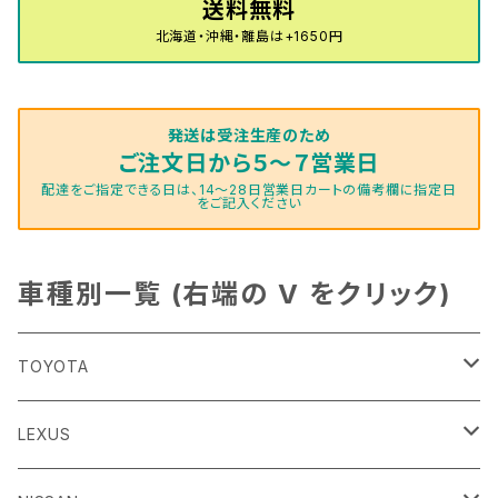
H16/4～28/1 １T系 トゥラン
送料無料
ラグマットミニ（S）
H27/1～R5/6 30系
R3/11～ 20系
R2/6~R8/6 15系(e-POWER)
R1/7～ LA650/660
H24/4～29/10 20系
H26/10～
H11/6～H16/10 Y34
H23/5～ LA100系
H24/11～R1/8 GJ系
H28/11～ M900系
H13/9～ DA系
H24/10～R2/12 GF系
H24/11～R2/3 JG1・JG2
R2/7～ A1D系
H27/6～R1/8
ヴィッツ
ＲＸ
サクラ
ソルテラ
キャロル
ハイゼット・キャディー
クロスビー(XBEE)
アウトランダーＰＨＥＶ
N-ONE e:
ティグアン
ＣＬＳクラス
北海道・沖縄・離島は+1650円
R5/6～ 40系
R8/6～ 16系
R2/11～ JG3・JG4
H22/12～R2/3 130系
H27/10～R4/7 20系5人乗
R4/5～ B6AW
R4/5~ XEAM10X・YEAM15X
H27/1～ HB36/37/97S
H28/6～R3/9 LA700V
H29/12～R7/10 MN71S
H25/1～ GG/GN系 5人乗
R7/9~ JG5
H20/9～H29/1 5NC系
H30/6～
ヴォクシー
ＵＸ
シーマ
ディアスワゴン
キャロルエコ
ハイゼット・カーゴ
ジムニー
エクリプスクロス/エクリプスクロスPHEV
N-VAN
トゥアレグ
Ｅクラス
発送は受注生産のため
R01/8～R4/7 20系6人乗
R7/10～ MND1S
H25/1～ GN0W 7人乗
H29/1～ 5NC/5ND系
H26/1～R4/1 80系
H30/11～
H13/1～R4/8 F50・Y51
H21/9～R2/4 S300系
H24/11～H27/1 HB35S
H16/12～ S300/S700系
H3/6～ JA/JB系
H30/3～ GK/GL系
H30/7～ JJ1・JJ2
H15/9～H30/4 7L/7P系
H28/7～
エスクァイア
シルビア
トレジア
スクラム
ハイゼット・トラック
ジムニーノマド
タウンボックス
N-VAN e:
パサート
ＧＬＡクラス
ご注文日から５～７営業日
配達をご指定できる日は、14～28日営業日カートの備考欄に指定日
をご記入ください
H29/12～R4/7 20系7人乗
R4/1～ 90系
H26/10～R3/12 80系
H3/1～H11/1 S13・S14
H22/11～H28/3 120系
H17/9～ DG64/DG17
H11/1～ S200/S500系
R7/4～ JC74W
H26/2～ DS17/64W
R6/10~ JJ3
H23/5～H27/7 3CCAX
H26/5～R2/6
エスティマ
シルフィ
フォレスター
スクラムトラック
ブーン
ジムニーワイド/ジムニーシエラ
ディグニティ
N‐WGN/N‐WGNカスタム
ザ・ビートル
ＧＬＥクラス
R4/11～ 10系
H11/1～H14/11 S15
H27/7～ 3CC/3CD系
H18/1～H24/5（前期）
H24/12～R3/10 TB17
H14/2～ SG/SH/SJ/SK系
H25/9～ DG16T
H28/4～R5/12 M700系
H10/1～H14/1 JB33/43W
H24/7～H29/1 BHGY51
H25/11～ JH1・JH2・JH3・JH4
H24/4～R3/4 16C系
R1/6～
車種別一覧 (右端の V をクリック)
エスティマ・ハイブリッド
ジューク
プレオ
デミオ
ミラ
スイフト/スイフトスポーツ
デリカＤ：２
S660
ポロ
Ｓクラス
H24/5～R1/10（後期）
H14/1～ JB43/74W
H18/6～H24/5（前期）
H22/6～R2/6 F15
H22/4～H30/3 L275/285
H19/7～R1/7 DE/DJ系
H18/12～ L275/285
H22/9～ スイフト
H23/3～ MB系
H27/4～R3/12 JW5
H21/10～H30/3 6RC系
H25/10～R3/10
オーリス
スカイライン
プレオプラス
ビアンテ
ミラ・イース
スペーシア/スペーシアカスタム/スペーシアギア
デリカＤ：３
WR-V
Ｖクラス
TOYOTA
H24/5～R1/10（後期）
H23/12～
H30/3～ AW系
H24/8～H30/3 180系
H13/6～H18/11 V35
H24/12～H29/5 LA300/310
H20/7～30/3 CC系
H23/9～ LA300系
H25/3～R5/11
H23/10～H31/4 BM20 7人乗
R6/3～ DG5
H27/4～
カムリ
スカイライン・クロスオーバー
レヴォーグ
ファミリア バン
ミラ・ココア
スペーシアベース
デリカＤ：５
ZR-V
86
LEXUS
H18/11～H26/4 V36
H29/5～ LA350/360
H30/12～R5/11
H23/10～H31/4 BM20 5人乗
H23/9～ 50/70系
H21/7～H28/6 J50
H26/6～ VM/VN系
H29/2～H30/6 後期 Y12系
H21/8～H30/3 L675/685
R4/8～ MK33V
H19/1～ CV系
R5/4～ RZ系
カローラ・アクシオ（セダン）
セドリック
レガシィB4
フレア
ミラ・トコット
ソリオ/ソリオバンディット
デリカミニ
アクティ バン/トラック
H24/4～R3/8 ZN6