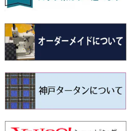
R7/10～ ZE2
R4/5～ RP6/7/8
R5/6～ 40系
R8/6～ 16系
H15/9～ 6・7人乗
H18/7~H26/5 7人乗 RN6/7/8/9
スープラ
バモス
R2/11～ JG3・JG4
H22/12～R2/3 130系
H27/10～R4/7 20系5人乗
R4/5～ B6AW
R4/5~ XEAM10X・YEAM15X
H27/1～ HB36/37/97S
H28/6～R3/9 LA700V
H29/12～R7/10 MN71S
H25/1～ GG/GN系 5人乗
R7/9~ JG5
H20/9～H29/1 5NC系
H30/6～
ヴォクシー
ＵＸ
シーマ
ディアスワゴン
キャロルエコ
ハイゼット・カーゴ
ジムニー
エクリプスクロス/エクリプスクロスPHEV
N-VAN
トゥアレグ
Ｅクラス
H27/7～ 5人乗
H21/6~H24/4 5人乗 RN6/8
R1/5～ ＤＢ系
H11/6～H30/5 HM1・HM2
スペイド
バモス ホビオ
R01/8～R4/7 20系6人乗
R7/10～ MND1S
H25/1～ GN0W 7人乗
H29/1～ 5NC/5ND系
H26/1～R4/1 80系
H30/11～
H13/1～R4/8 F50・Y51
H21/9～R2/4 S300系
H24/11～H27/1 HB35S
H16/12～ S300/S700系
H3/6～ JA/JB系
H30/3～ GK/GL系
H30/7～ JJ1・JJ2
H15/9～H30/4 7L/7P系
H28/7～
エスクァイア
シルビア
トレジア
スクラム
ハイゼット・トラック
ジムニーノマド
タウンボックス
N-VAN e:
パサート
ＧＬＡクラス
H24/4~H26/5 6人乗 RN6/7/8/9
H29/12～R4/7 20系7人乗
H24/7～R2/12 140系
H15/4～Ｈ30/5 HM3・HM4
センチュリー
フィット/フィットハイブリッド
R4/1～ 90系
H26/10～R3/12 80系
H3/1～H11/1 S13・S14
H22/11～H28/3 120系
H17/9～ DG64/DG17
H11/1～ S200/S500系
R7/4～ JC74W
H26/2～ DS17/64W
R6/10~ JJ3
H23/5～H27/7 3CCAX
H26/5～R2/6
エスティマ
シルフィ
フォレスター
スクラムトラック
ブーン
ジムニーワイド/ジムニーシエラ
ディグニティ
N‐WGN/N‐WGNカスタム
ザ・ビートル
ＧＬＥクラス
R4/11～ 10系
H9/4～R5/9 50/60系
H25/9～R2/2 GK/GP系
タウンエース・トラック
フリード/フリードハイブリッド
H11/1～H14/11 S15
H27/7～ 3CC/3CD系
H18/1～H24/5（前期）
H24/12～R3/10 TB17
H14/2～ SG/SH/SJ/SK系
H25/9～ DG16T
H28/4～R5/12 M700系
H10/1～H14/1 JB33/43W
H24/7～H29/1 BHGY51
H25/11～ JH1・JH2・JH3・JH4
H24/4～R3/4 16C系
R1/6～
エスティマ・ハイブリッド
ジューク
プレオ
デミオ
ミラ
スイフト/スイフトスポーツ
デリカＤ：２
S660
ポロ
Ｓクラス
R2/2～ GR/GS系
H20/2～ 400系
H23/10～H28/9 GB3/4・GP3
タウンエース・バン
フリードスパイク/フリードスパイクHV
H24/5～R1/10（後期）
H14/1～ JB43/74W
H18/6～H24/5（前期）
H22/6～R2/6 F15
H22/4～H30/3 L275/285
H19/7～R1/7 DE/DJ系
H18/12～ L275/285
H22/9～ スイフト
H23/3～ MB系
H27/4～R3/12 JW5
H21/10～H30/3 6RC系
H25/10～R3/10
オーリス
スカイライン
プレオプラス
ビアンテ
ミラ・イース
スペーシア/スペーシアカスタム/スペーシアギア
デリカＤ：３
WR-V
Ｖクラス
H28/9～R6/6 GB5/6/7/8
H20/2～ 400系
H22/7～H28/9 GB3/4
タンク
フリード+（プラス）/+ハイブリッド
H24/5～R1/10（後期）
H23/12～
H30/3～ AW系
H24/8～H30/3 180系
H13/6～H18/11 V35
H24/12～H29/5 LA300/310
H20/7～30/3 CC系
H23/9～ LA300系
H25/3～R5/11
H23/10～H31/4 BM20 7人乗
R6/3～ DG5
H27/4～
カムリ
スカイライン・クロスオーバー
レヴォーグ
ファミリア バン
ミラ・ココア
スペーシアベース
デリカＤ：５
ZR-V
R6/6～ 5人乗 GT2/4/6/8
H28/11～R2/9 M900A・M910A
H28/9～R6/6 GB5/6/7/8
ノア
プレリュード
H18/11～H26/4 V36
H29/5～ LA350/360
H30/12～R5/11
H23/10～H31/4 BM20 5人乗
H23/9～ 50/70系
H21/7～H28/6 J50
H26/6～ VM/VN系
H29/2～H30/6 後期 Y12系
H21/8～H30/3 L675/685
R4/8～ MK33V
H19/1～ CV系
R5/4～ RZ系
カローラ・アクシオ（セダン）
セドリック
レガシィB4
フレア
ミラ・トコット
ソリオ/ソリオバンディット
デリカミニ
アクティ バン/トラック
R6/6～ 6人乗 GT1/2/3/4/5/6/7/8
H26/2～ V37
R5/11～ MK54S・MK94S
H26/1～R4/1 80系
R7/9～ BF1
ハイエースバン／レジアスエースバン
レジェンド
H30/6～ 160系
H24/5～ 160系
H11/6～H16/10 Y34
H15/6～R2/8 BN/BM/BL系
H24/10～ MJ系
H30/6～ LA550/560S
H23/1～H27/8 MA15S
R5/5～ B30系/BA系
H11/6～H30/7 バン HH5・HH6