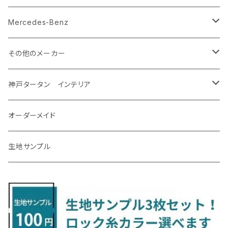
R2/12～ E13
R5/4～ GU系
R4/9～ 30系
H16/10～R4/8 Y50/Y51
H1/9～ NA/NB/NC/ND系
H29/2～31/4 Y12系
H26/12～R2/7 GM系
クラウンスポーツ
マーチ
ジェイド
H12/5～H28/8 20/30系
R5/12〜 4人乗 TAWH15W
H25/12～R4/7 T32
H27/4～H30/3 YAM
R4/9～ KH系
H27/9～R5/6 LA250/260S
H26/12～R3/12 HA36
H26/2～ B11A/B30系/BA系
H23/12～28/8 RM1/4
アイシス
ＬＳ４６０
エルグランド
クロストレック
ＭＡＺＤＡ２
グランマックスカーゴ
アルトラパン/アルトラパンショコラ
ｅｋスペースカスタム/ｅｋクロススペース
CR-Z
アップ
Mercedes-Benz
R5/11～ AZSH36
H14/3～R4/12 K12/K13
H27/2～R2/7 FR4・FR5
クラウン・マジェスタ
モコ
シビック
H31/4～R7/12 50系
R6/5～ 6人乗 TAWH15W
R4/7～ T33
R3/12～ HA37/97S
H30/8～R4/12 RW1/2・RT5/6 5人乗り
H24/6～H29/12 10系
H18/9～H29/10
H22/8～R8/7 E52
R4/9～ GU系
R1/9～ DJ系
R2/9～ S403/413V
H20/11～ HE22/33S
H26/2～ B11A/B30系
H22/2～29/1 ZF1・ZF2
H24/10～R3/3 AA系
アクア
ＬＳ６００ｈ
オーラ
サンバーバン/ディアス
ＭＡＺＤＡ３
グランマックストラック
アルトラパンLC
ｅｋワゴン
NBOX/NBOXカスタム
アルテオン
Ａクラス
その他のメーカー
R7/12～ 60系
R8/2～ RS5/6
H16/7～H30/4 180/200/210系
H23/2～H28/5 MG33S
H29/9～R3/6 FC/FK系
グランエース
ラティオ
シビック タイプアール
R8/7～ E53
H23/12～R3/7 NHP10
H19/5～H29/10
R3/8～ E13
H11/2～H24/2 TV系
R1/5～ BP系
R2/9～ S403/413P
R4/6～ HE33S
H25/6～ B11W/B30系
H23/12～H29/9 JF1/2
H29/10～ ３HD系
H24/11～30/10
アベンシス
ＬＳ５００/ＬＳ５００ｈ
ＮＶ３５０キャラバン
サンバートラック
ＭＡＺＤＡ６
コペン
イグニス
ｅｋカスタム/ｅｋクロス
NBOXプラス/NBOXプラスカスタム
ゴルフ
Ｂクラス
MINI
神戸タータン インテリア
R3/9～ FL1・FL4
R1/12～ GDH303W
H24/10～H28/12 N17
R4/9～ FL5
コペン
ラフェスタ
シャトル
R3/7～ MXPK系
H24/4～R4/1 S3系
H29/9～R5/10 JF3/4
H30/10～
H23/9～H30/4 270系
H29/10～
H24/6～ E26 3人乗
H24/2～H26/9 S200系
R1/8～ GJ系
H14/6～ L880/LA400K
H28/2～ FF21S
H25/6～H31/3 ｅｋカスタム
H24/7～H29/8 JF1/2
H25/4～R3/4 AU系
H24/4～R1/6
MINIクロスオーバー
アリオン
ＬＸ
キューブ
シフォン
ＭＸ－３０
タフト
エスクード
ekクロスEV
NBOXスラッシュ
シャラン
Ｃクラス
ラグマット
オーダーメイド
R4/1～ S7系
R5/10～ JF5/6
R1/12～ LA400A
H23/6～H30/3 CWEAWN
H27/5～R4/11 GK/GP系
サイ（ＳＡＩ）
リーフ
スーパーONE
H24/6～ E26 5・6人乗
H26/9～ S500系
H31/3～ ｅｋクロス
R3/6～ CDD系
H23/10～R3/3 260系
H27/9～R3/10 URJ201W
H14/10～R2/3 Z11・Z12
H28/12～R1/7 LA600/610
R2/10～ DREJ3P
R2/6～ LA900/910S
H17/5～H27/10 TA/TD系
R4/6～ B5AW
H26/12～R2/2 JF1/2
H23/2～ 7N系
H26/7～R4/2
ラグマットセカンド（L）
アルファード/ヴェルファイアＨＶ
ＮＸ
キックス
ジャスティ
アクセラ/アクセラ・スポーツ
タント
エブリィ
アイミーブ
NBOXジョイ
Tクロス
ＣＬＡクラス
生地サンプル
H24/6〜 E26 9人乗
R4/1～ ゴルフGTI/R
H23/11～ AZK10
H22/12～H29/10 ZE0
R8/5～ JG6
サクシード
ルークス
ステップワゴン/スパーダ
R4/1～ VJA310W
R3/1～ EVモデル
H27/10～ YD/YE系
H28/3～R3/6
ラグマットサード（M）
H20/5～H27/1 20系
H26/7～R3/7 10系
H20/10～H24/8 H59A
H28/11～ M900系
H21/6～R1/5 BL/BM系
H25/10～R1/7 LA600/610S
H17/9～ DA64/DA17
H22/4～R3/2 HA/HD系
R6/9～ JF5/6
R1/11～ C1DKR
H25/7～31/8
ウィッシュ
ＲＣ
グロリア
ステラ
アテンザセダン/アテンザワゴン
トール
キャリイトラック
アウトランダー
N-ONE
Tロック
ＣＬＡクラスシューティングブレーク
H16/4～28/1 １T系 トゥラン
H29/10～R7/10 ZE1
ラグマットミニ（S）
H24/4～ 50系後期/160系
R2/3～ B40系/BB系
H27/4～R4/5 RP1/2/3/4/5
シエンタ
ストリーム
H27/1～R5/6 30系
R3/11～ 20系
R2/6~R8/6 15系(e-POWER)
R1/7～ LA650/660
H24/4～29/10 20系
H26/10～
H11/6～H16/10 Y34
H23/5～ LA100系
H24/11～R1/8 GJ系
H28/11～ M900系
H13/9～ DA系
H24/10～R2/12 GF系
H24/11～R2/3 JG1・JG2
R2/7～ A1D系
H27/6～R1/8
ヴィッツ
ＲＸ
サクラ
ソルテラ
キャロル
ハイゼット・キャディー
クロスビー(XBEE)
アウトランダーＰＨＥＶ
N-ONE e:
ティグアン
ＣＬＳクラス