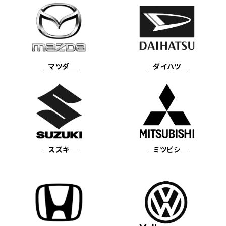
マツダ
ダイハツ
スズキ
ミツビシ