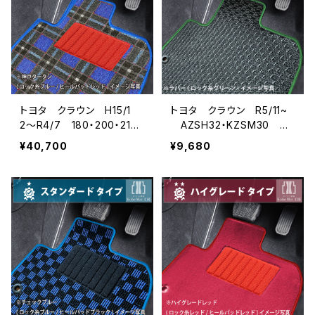
トヨタ クラウン H15/1
トヨタ クラウン R5/11~
2〜R4/7 180・200・210・
AZSH32・KZSM30 フ
220系 フロアマット一
ロアマット一式 カーマッ
¥40,700
¥9,680
式 カーマット 神戸ター
ト 防水 ラバータイプ
タン 特別受注生産品