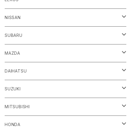
H24/4～R3/8 ZN6
GR86
ＣＴ
NISSAN
R3/10～ ZN8
H23/1～R4/11
ｂＢ
ＥＳ
ＡＤ
SUBARU
H17/12～H28/8 20系
H30/10～
H18/12～ Y12
ｂZ４X
ＧＳ
ＧＴ－Ｒ
ＢＲＺ
MAZDA
R4/5~ XEAM10/11/15・YEAM15
H24/1～R2/7
H19/12～ R35
H24/3～R3/8 ZC6
Ｃ-ＨＲ
ＨＳ
ＮＴ１００クリッパートラック
ＷＲＸ Ｓ４/ＳＴＩ
ＣＸ－３
DAIHATSU
R3/8～ ZD8
H28/12~ 10/50系
H21/7～H30/3
H25/12～ DR16T
H26/8～R3/3 VA系
H27/2～ DK系
ＦＪクルーザー
ＩＳ
ＮV１００クリッパーバン/リオ
ＸＶ/ＸＶハイブリット
ＣＸ－５
アトレー
SUZUKI
H22/12～H30/1 GSJ15W
H25/5～
H25/12～H27/3 DR64
H25/6～H29/4 GPE
H24/2～H29/2 KE系
H17/5～ S300/S700系
ＩＱ（アイキュー）
ＬＢＸ
アリア
インプレッサ /G4/スポーツ
ＣＸ－８
アルティス
eビターラ
MITSUBISHI
H27/3～ DR17
H24/10～R5/4 GP/GT（XV)
H29/2～R8/5 KF系
H20/11～H28/3 J10
R5/11〜 MAYH10/15
R4/1～ FEO
H23/12～R5/4 GP/GT系
H29/12～ KG系
H24/5～ 50/70系
R8/1～ PA2AS/PB3AS
JPN TAXI（ジャパンタクシー）
ＬＣ
ウイングロード
エクシーガ
ＣＸ－３０
ウェイク
ＳＸ４ Ｓクロス
ＲＶＲ
HONDA