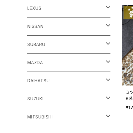
86
LEXUS
H24/4～R3/8 ZN6
GR86
ＣＴ
NISSAN
R3/10～ ZN8
H23/1～R4/11
ｂＢ
ＥＳ
ＡＤ
SUBARU
H17/12～H28/8 20系
H30/10～
H18/12～ Y12
ｂZ４X
ＧＳ
ＧＴ－Ｒ
ＢＲＺ
MAZDA
R4/5~ XEAM10/11/15・YEAM15
H24/1～R2/7
H19/12～ R35
H24/3～R3/8 ZC6
Ｃ-ＨＲ
ＨＳ
ＮＴ１００クリッパートラック
ＷＲＸ Ｓ４/ＳＴＩ
ＣＸ－３
DAIHATSU
ミ
R3/8～ ZD8
H28/12~ 10/50系
H21/7～H30/3
H25/12～ DR16T
H26/8～R3/3 VA系
H27/2～ DK系
B
ＦＪクルーザー
ＩＳ
ＮV１００クリッパーバン/リオ
ＸＶ/ＸＶハイブリット
ＣＸ－５
アトレー
SUZUKI
ス
¥1
H22/12～H30/1 GSJ15W
H25/5～
H25/12～H27/3 DR64
H25/6～H29/4 GPE
H24/2～H29/2 KE系
H17/5～ S300/S700系
ＩＱ（アイキュー）
ＬＢＸ
アリア
インプレッサ /G4/スポーツ
ＣＸ－８
アルティス
eビターラ
MITSUBISHI
H27/3～ DR17
H24/10～R5/4 GP/GT（XV)
H29/2～R8/5 KF系