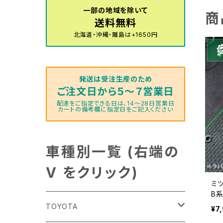
一部の地域を除いて
商
送料無料
北海道・沖縄・離島は+1650円
発送は受注生産のため
ご注文日から５～７営業日
配達をご指定できる日は、14～28日営業日
カートの備考欄に指定日をご記入ください
車種別一覧 (右端の
V をクリック)
ミ
B
防
TOYOTA
¥7