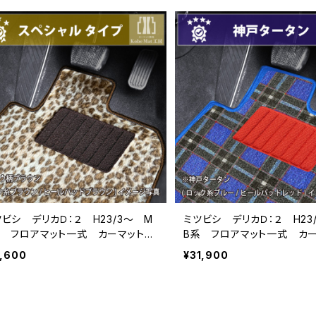
ツビシ デリカＤ：２ H23/3〜 M
ミツビシ デリカＤ：２ H23
系 フロアマット一式 カーマット
B系 フロアマット一式 カ
ペシャルタイプ
神戸タータン 特別受注生産
7,600
¥31,900