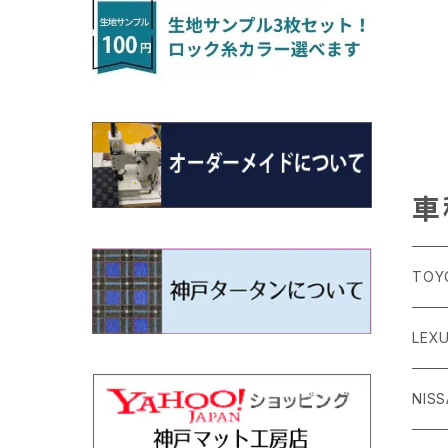
H22/4～R3/2 HA/HD系
アウトランダー
H16/4～28/1 １T系 トゥラン
ラグマットミニ（S）
H27/1～R5/6 30系
R3/11～ 20系
R2/6~R8/6 15系(e-POWER)
R1/7～ LA650/660
H24/4～29/10 20系
H26/10～
H11/6～H16/10 Y34
H23/5～ LA100系
H24/11～R1/8 GJ系
H28/11～ M900系
H13/9～ DA系
H24/11～R2/3 JG1・JG2
R2/7～ A1D系
H27/6～R1/8
ヴィッツ
ＲＸ
サクラ
ソルテラ
キャロル
ハイゼット・キャディー
クロスビー(XBEE)
N-ONE e:
ティグアン
ＣＬＳクラス
H24/10～R2/12 GF系
アウトランダーＰＨＥＶ
R5/6～ 40系
R8/6～ 16系
R2/11～ JG3・JG4
H22/12～R2/3 130系
H27/10～R4/7 20系5人乗
R4/5～ B6AW
R4/5~ XEAM10X・YEAM15X
H27/1～ HB36/37/97S
H28/6～R3/9 LA700V
H29/12～R7/10 MN71S
R7/9~ JG5
H20/9～H29/1 5NC系
H30/6～
ヴォクシー
ＵＸ
シーマ
ディアスワゴン
キャロルエコ
ハイゼット・カーゴ
ジムニー
N-VAN
トゥアレグ
Ｅクラス
H25/1～ GG/GN系 5人乗
エクリプスクロス/エクリプスクロスPH
R01/8～R4/7 20系6人乗
R7/10～ MND1S
H29/1～ 5NC/5ND系
EV
H26/1～R4/1 80系
H30/11～
H13/1～R4/8 F50・Y51
H21/9～R2/4 S300系
H24/11～H27/1 HB35S
H16/12～ S300/S700系
H3/6～ JA/JB系
H30/7～ JJ1・JJ2
H15/9～H30/4 7L/7P系
H28/7～
エスクァイア
シルビア
トレジア
スクラム
ハイゼット・トラック
ジムニーノマド
N-VAN e:
パサート
ＧＬＡクラス
H25/1～ GN0W 7人乗
車
H29/12～R4/7 20系7人乗
H30/3～ GK/GL系
R4/1～ 90系
タウンボックス
H26/10～R3/12 80系
H3/1～H11/1 S13・S14
H22/11～H28/3 120系
H17/9～ DG64/DG17
H11/1～ S200/S500系
R7/4～ JC74W
R6/10~ JJ3
H23/5～H27/7 3CCAX
H26/5～R2/6
エスティマ
シルフィ
フォレスター
スクラムトラック
ブーン
ジムニーワイド/ジムニーシエラ
N‐WGN/N‐WGNカスタム
ザ・ビートル
ＧＬＥクラス
R4/11～ 10系
TOY
H26/2～ DS17/64W
H11/1～H14/11 S15
H27/7～ 3CC/3CD系
ディグニティ
H18/1～H24/5（前期）
H24/12～R3/10 TB17
H14/2～ SG/SH/SJ/SK系
H25/9～ DG16T
H28/4～R5/12 M700系
H10/1～H14/1 JB33/43W
H25/11～ JH1・JH2・JH3・JH4
H24/4～R3/4 16C系
R1/6～
エスティマ・ハイブリッド
ジューク
プレオ
デミオ
ミラ
スイフト/スイフトスポーツ
S660
ポロ
Ｓクラス
86
LEX
H24/7～H29/1 BHGY51
H24/5～R1/10（後期）
H14/1～ JB43/74W
デリカＤ：２
H18/6～H24/5（前期）
H22/6～R2/6 F15
H22/4～H30/3 L275/285
H19/7～R1/7 DE/DJ系
H18/12～ L275/285
H22/9～ スイフト
H27/4～R3/12 JW5
H21/10～H30/3 6RC系
H25/10～R3/10
オーリス
スカイライン
プレオプラス
ビアンテ
ミラ・イース
スペーシア/スペーシアカスタム/スペー
WR-V
Ｖクラス
シアギア
H24/
GR8
ＣＴ
NIS
H23/3～ MB系
H24/5～R1/10（後期）
H23/12～
H30/3～ AW系
デリカＤ：３
H24/8～H30/3 180系
H13/6～H18/11 V35
H24/12～H29/5 LA300/310
H20/7～30/3 CC系
H23/9～ LA300系
R6/3～ DG5
H27/4～
カムリ
スカイライン・クロスオーバー
レヴォーグ
ファミリア バン
ミラ・ココア
ZR-V
H25/3～R5/11
スペーシアベース