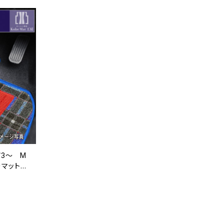
/3〜 M
ーマット
品