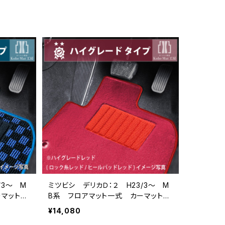
/3〜 M
ミツビシ デリカＤ：２ H23/3〜 M
ーマット
B系 フロアマット一式 カーマット
ハイグレードタイプ
¥14,080