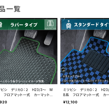
品一覧
ツビシ デリカＤ：２ H23/3〜 M
ミツビシ デリカＤ：２ H23
系 フロアマット一式 カーマット
B系 フロアマット一式 カ
水 ラバータイプ
スタンダードタイプ
,920
¥12,100