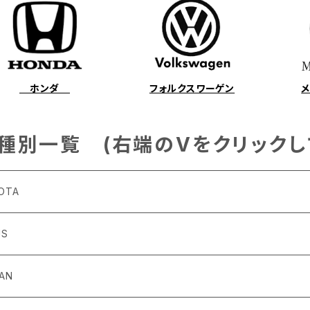
ホンダ
フォルクスワーゲン
種別一覧 (右端のVをクリックし
OTA
US
4～R3/8 ZN6
6
SAN