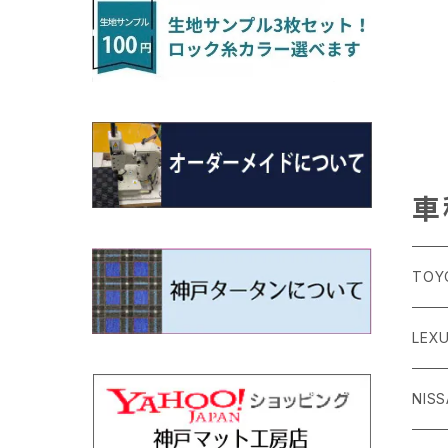
H22/4～R3/2 HA/HD系
アウトランダー
H16/4～28/1 １T系 トゥラン
ラグマットミニ（S）
H27/1～R5/6 30系
R3/11～ 20系
R2/6~R8/6 15系(e-POWER)
R1/7～ LA650/660
H24/4～29/10 20系
H26/10～
H11/6～H16/10 Y34
H23/5～ LA100系
H24/11～R1/8 GJ系
H28/11～ M900系
H13/9～ DA系
H24/11～R2/3 JG1・JG2
R2/7～ A1D系
H27/6～R1/8
ヴィッツ
ＲＸ
サクラ
ソルテラ
キャロル
ハイゼット・キャディー
クロスビー(XBEE)
N-ONE e:
ティグアン
ＣＬＳクラス
H24/10～R2/12 GF系
アウトランダーＰＨＥＶ
R5/6～ 40系
R8/6～ 16系
R2/11～ JG3・JG4
H22/12～R2/3 130系
H27/10～R4/7 20系5人乗
R4/5～ B6AW
R4/5~ XEAM10X・YEAM15X
H27/1～ HB36/37/97S
H28/6～R3/9 LA700V
H29/12～R7/10 MN71S
R7/9~ JG5
H20/9～H29/1 5NC系
H30/6～
ヴォクシー
ＵＸ
シーマ
ディアスワゴン
キャロルエコ
ハイゼット・カーゴ
ジムニー
N-VAN
トゥアレグ
Ｅクラス
H25/1～ GG/GN系 5人乗
エクリプスクロス/エクリプスクロスPH
R01/8～R4/7 20系6人乗
R7/10～ MND1S
H29/1～ 5NC/5ND系
EV
H26/1～R4/1 80系
H30/11～
H13/1～R4/8 F50・Y51
H21/9～R2/4 S300系
H24/11～H27/1 HB35S
H16/12～ S300/S700系
H3/6～ JA/JB系
H30/7～ JJ1・JJ2
H15/9～H30/4 7L/7P系
H28/7～
エスクァイア
シルビア
トレジア
スクラム
ハイゼット・トラック
ジムニーノマド
N-VAN e:
パサート
ＧＬＡクラス
H25/1～ GN0W 7人乗
車
H29/12～R4/7 20系7人乗
H30/3～ GK/GL系
R4/1～ 90系
タウンボックス
H26/10～R3/12 80系
H3/1～H11/1 S13・S14
H22/11～H28/3 120系
H17/9～ DG64/DG17
H11/1～ S200/S500系
R7/4～ JC74W
R6/10~ JJ3
H23/5～H27/7 3CCAX
H26/5～R2/6
エスティマ
シルフィ
フォレスター
スクラムトラック
ブーン
ジムニーワイド/ジムニーシエラ
N‐WGN/N‐WGNカスタム
ザ・ビートル
ＧＬＥクラス
R4/11～ 10系
TOY
H26/2～ DS17/64W
H11/1～H14/11 S15
H27/7～ 3CC/3CD系
ディグニティ
H18/1～H24/5（前期）
H24/12～R3/10 TB17
H14/2～ SG/SH/SJ/SK系
H25/9～ DG16T
H28/4～R5/12 M700系
H10/1～H14/1 JB33/43W
H25/11～ JH1・JH2・JH3・JH4
H24/4～R3/4 16C系
R1/6～
エスティマ・ハイブリッド
ジューク
プレオ
デミオ
ミラ
スイフト/スイフトスポーツ
S660
ポロ
Ｓクラス
86
LEX
H24/7～H29/1 BHGY51
H24/5～R1/10（後期）
H14/1～ JB43/74W
デリカＤ：２
H18/6～H24/5（前期）
H22/6～R2/6 F15
H22/4～H30/3 L275/285
H19/7～R1/7 DE/DJ系
H18/12～ L275/285
H22/9～ スイフト
H27/4～R3/12 JW5
H21/10～H30/3 6RC系
H25/10～R3/10
オーリス
スカイライン
プレオプラス
ビアンテ
ミラ・イース
スペーシア/スペーシアカスタム/スペー
WR-V
Ｖクラス
シアギア
H24/
GR8
ＣＴ
NIS
H23/3～ MB系
H24/5～R1/10（後期）
H23/12～
H30/3～ AW系
デリカＤ：３
H24/8～H30/3 180系
H13/6～H18/11 V35
H24/12～H29/5 LA300/310
H20/7～30/3 CC系
H23/9～ LA300系
R6/3～ DG5
H27/4～
カムリ
スカイライン・クロスオーバー
レヴォーグ
ファミリア バン
ミラ・ココア
ZR-V
H25/3～R5/11
スペーシアベース