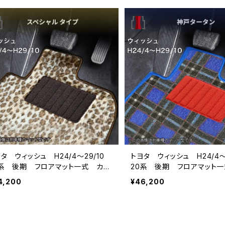
タ ウィッシュ H24/4〜29/10
トヨタ ウィッシュ H24/4〜
0系 後期 フロアマット一式 カー
20系 後期 フロアマット
ット スペシャルタイプ
マット 神戸タータン 特別
4,200
¥46,200
品