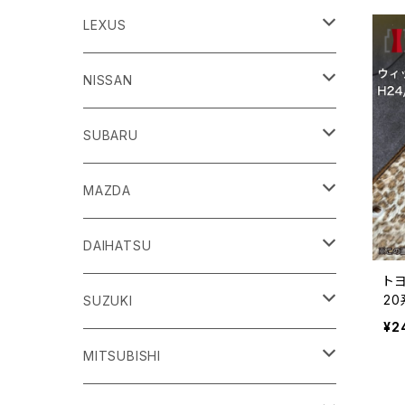
86
LEXUS
H24/4～R3/8 ZN6
GR86
ＣＴ
NISSAN
R3/10～ ZN8
H23/1～R4/11
ｂＢ
ＥＳ
ＡＤ
SUBARU
H17/12～H28/8 20系
H30/10～
H18/12～ Y12
ｂZ４X
ＧＳ
ＧＴ－Ｒ
ＢＲＺ
MAZDA
R4/5~ XEAM10/11/15・YEAM15
H24/1～R2/7
H19/12～ R35
H24/3～R3/8 ZC6
Ｃ-ＨＲ
ＨＳ
ＮＴ１００クリッパートラック
ＷＲＸ Ｓ４/ＳＴＩ
ＣＸ－３
DAIHATSU
トヨ
R3/8～ ZD8
H28/12~ 10/50系
H21/7～H30/3
H25/12～ DR16T
H26/8～R3/3 VA系
H27/2～ DK系
2
ＦＪクルーザー
ＩＳ
ＮV１００クリッパーバン/リオ
ＸＶ/ＸＶハイブリット
ＣＸ－５
アトレー
SUZUKI
マ
¥2
H22/12～H30/1 GSJ15W
H25/5～
H25/12～H27/3 DR64
H25/6～H29/4 GPE
H24/2～H29/2 KE系
H17/5～ S300/S700系
ＩＱ（アイキュー）
ＬＢＸ
アリア
インプレッサ /G4/スポーツ
ＣＸ－８
アルティス
eビターラ
MITSUBISHI
H27/3～ DR17
H24/10～R5/4 GP/GT（XV)
H29/2～R8/5 KF系