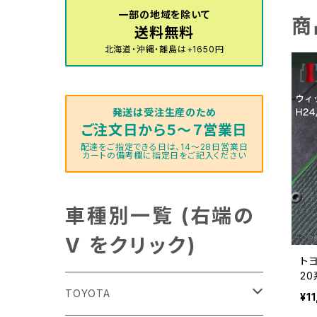
一部の地域を除いて
商
送料無料
北海道・沖縄・離島は+1650円
発送は受注生産のため
ご注文日から５～７営業日
配達をご指定できる日は、14～28日営業日
カートの備考欄に指定日をご記入ください
車種別一覧 (右端の
V をクリック)
トヨ
2
マ
TOYOTA
¥1