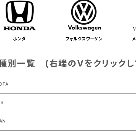
ホンダ
フォルクスワーゲン
種別一覧 (右端のVをクリックし
OTA
US
4～R3/8 ZN6
6
SAN