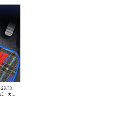
29/10
一式 カー
受注生産