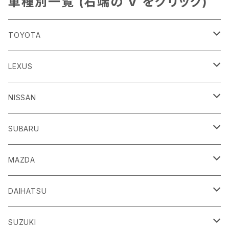
車種別一覧 (右端の V をクリック)
TOYOTA
86
LEXUS
H24/4～R3/8 ZN6
GR86
ＣＴ
NISSAN
R3/10～ ZN8
H23/1～R4/11
ｂＢ
ＥＳ
ＡＤ
SUBARU
H17/12～H28/8 20系
H30/10～
H18/12～ Y12
ｂZ４X
ＧＳ
ＧＴ－Ｒ
ＢＲＺ
MAZDA
R4/5~ XEAM10/11/15・YEAM15
H24/1～R2/7
H19/12～ R35
H24/3～R3/8 ZC6
Ｃ-ＨＲ
ＨＳ
ＮＴ１００クリッパートラック
ＷＲＸ Ｓ４/ＳＴＩ
ＣＸ－３
DAIHATSU
R3/8～ ZD8
H28/12~ 10/50系
H21/7～H30/3
H25/12～ DR16T
H26/8～R3/3 VA系
H27/2～ DK系
ＦＪクルーザー
ＩＳ
ＮV１００クリッパーバン/リオ
ＸＶ/ＸＶハイブリット
ＣＸ－５
アトレー
SUZUKI