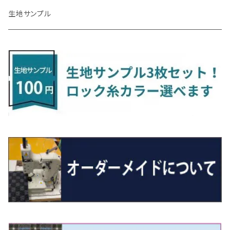
R4/1～ S7系
R5/10～ JF5/6
H24/6～ E26 5・6人乗
H26/9～ S500系
H31/3～ ｅｋクロス
R3/6～ CDD系
H23/10～R3/3 260系
H27/9～R3/10 URJ201W
H14/10～R2/3 Z11・Z12
H28/12～R1/7 LA600/610
R2/10～ DREJ3P
R2/6～ LA900/910S
H17/5～H27/10 TA/TD系
R4/6～ B5AW
H26/12～R2/2 JF1/2
H23/2～ 7N系
H26/7～R4/2
ラグマットセカンド（L）
アルファード/ヴェルファイアＨＶ
ＮＸ
キックス
ジャスティ
アクセラ/アクセラ・スポーツ
タント
エブリィ
アイミーブ
NBOXジョイ
Tクロス
ＣＬＡクラス
生地サンプル
H24/6〜 E26 9人乗
R4/1～ ゴルフGTI/R
R4/1～ VJA310W
R3/1～ EVモデル
H27/10～ YD/YE系
H28/3～R3/6
ラグマットサード（M）
H20/5～H27/1 20系
H26/7～R3/7 10系
H20/10～H24/8 H59A
H28/11～ M900系
H21/6～R1/5 BL/BM系
H25/10～R1/7 LA600/610S
H17/9～ DA64/DA17
H22/4～R3/2 HA/HD系
R6/9～ JF5/6
R1/11～ C1DKR
H25/7～31/8
ウィッシュ
ＲＣ
グロリア
ステラ
アテンザセダン/アテンザワゴン
トール
キャリイトラック
アウトランダー
N-ONE
Tロック
ＣＬＡクラスシューティングブレーク
H16/4～28/1 １T系 トゥラン
ラグマットミニ（S）
H27/1～R5/6 30系
R3/11～ 20系
R2/6~R8/6 15系(e-POWER)
R1/7～ LA650/660
H24/4～29/10 20系
H26/10～
H11/6～H16/10 Y34
H23/5～ LA100系
H24/11～R1/8 GJ系
H28/11～ M900系
H13/9～ DA系
H24/10～R2/12 GF系
H24/11～R2/3 JG1・JG2
R2/7～ A1D系
H27/6～R1/8
ヴィッツ
ＲＸ
サクラ
ソルテラ
キャロル
ハイゼット・キャディー
クロスビー(XBEE)
アウトランダーＰＨＥＶ
N-ONE e:
ティグアン
ＣＬＳクラス
R5/6～ 40系
R8/6～ 16系
R2/11～ JG3・JG4
H22/12～R2/3 130系
H27/10～R4/7 20系5人乗
R4/5～ B6AW
R4/5~ XEAM10X・YEAM15X
H27/1～ HB36/37/97S
H28/6～R3/9 LA700V
H29/12～R7/10 MN71S
H25/1～ GG/GN系 5人乗
R7/9~ JG5
H20/9～H29/1 5NC系
H30/6～
ヴォクシー
ＵＸ
シーマ
ディアスワゴン
キャロルエコ
ハイゼット・カーゴ
ジムニー
エクリプスクロス/エクリプスクロスPHEV
N-VAN
トゥアレグ
Ｅクラス
R01/8～R4/7 20系6人乗
R7/10～ MND1S
H25/1～ GN0W 7人乗
H29/1～ 5NC/5ND系
H26/1～R4/1 80系
H30/11～
H13/1～R4/8 F50・Y51
H21/9～R2/4 S300系
H24/11～H27/1 HB35S
H16/12～ S300/S700系
H3/6～ JA/JB系
H30/3～ GK/GL系
H30/7～ JJ1・JJ2
H15/9～H30/4 7L/7P系
H28/7～
エスクァイア
シルビア
トレジア
スクラム
ハイゼット・トラック
ジムニーノマド
タウンボックス
N-VAN e:
パサート
ＧＬＡクラス
H29/12～R4/7 20系7人乗
R4/1～ 90系
H26/10～R3/12 80系
H3/1～H11/1 S13・S14
H22/11～H28/3 120系
H17/9～ DG64/DG17
H11/1～ S200/S500系
R7/4～ JC74W
H26/2～ DS17/64W
R6/10~ JJ3
H23/5～H27/7 3CCAX
H26/5～R2/6
エスティマ
シルフィ
フォレスター
スクラムトラック
ブーン
ジムニーワイド/ジムニーシエラ
ディグニティ
N‐WGN/N‐WGNカスタム
ザ・ビートル
ＧＬＥクラス
R4/11～ 10系
H11/1～H14/11 S15
H27/7～ 3CC/3CD系
H18/1～H24/5（前期）
H24/12～R3/10 TB17
H14/2～ SG/SH/SJ/SK系
H25/9～ DG16T
H28/4～R5/12 M700系
H10/1～H14/1 JB33/43W
H24/7～H29/1 BHGY51
H25/11～ JH1・JH2・JH3・JH4
H24/4～R3/4 16C系
R1/6～
エスティマ・ハイブリッド
ジューク
プレオ
デミオ
ミラ
スイフト/スイフトスポーツ
デリカＤ：２
S660
ポロ
Ｓクラス
H24/5～R1/10（後期）
H14/1～ JB43/74W