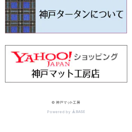
H18/6～H24/5（前期）
H22/6～R2/6 F15
H22/4～H30/3 L275/285
H19/7～R1/7 DE/DJ系
H18/12～ L275/285
H22/9～ スイフト
H23/3～ MB系
H27/4～R3/12 JW5
H21/10～H30/3 6RC系
H25/10～R3/10
オーリス
スカイライン
プレオプラス
ビアンテ
ミラ・イース
スペーシア/スペーシアカスタム/スペーシアギア
デリカＤ：３
WR-V
Ｖクラス
H24/5～R1/10（後期）
H23/12～
H30/3～ AW系
H24/8～H30/3 180系
H13/6～H18/11 V35
H24/12～H29/5 LA300/310
H20/7～30/3 CC系
H23/9～ LA300系
H25/3～R5/11
H23/10～H31/4 BM20 7人乗
R6/3～ DG5
H27/4～
カムリ
スカイライン・クロスオーバー
レヴォーグ
ファミリア バン
ミラ・ココア
スペーシアベース
デリカＤ：５
ZR-V
H18/11～H26/4 V36
H29/5～ LA350/360
H30/12～R5/11
H23/10～H31/4 BM20 5人乗
H23/9～ 50/70系
H21/7～H28/6 J50
H26/6～ VM/VN系
H29/2～H30/6 後期 Y12系
H21/8～H30/3 L675/685
R4/8～ MK33V
H19/1～ CV系
R5/4～ RZ系
カローラ・アクシオ（セダン）
セドリック
レガシィB4
フレア
ミラ・トコット
ソリオ/ソリオバンディット
デリカミニ
アクティ バン/トラック
H26/2～ V37
R5/11～ MK54S・MK94S
H30/6～ 160系
H24/5～ 160系
H11/6～H16/10 Y34
H15/6～R2/8 BN/BM/BL系
H24/10～ MJ系
H30/6～ LA550/560S
H23/1～H27/8 MA15S
R5/5～ B30系/BA系
H11/6～H30/7 バン HH5・HH6
カローラ・クロス
セレナ
レガシィアウトバック
フレアクロスオーバー
ムーヴ
ハスラー
パジェロ
アコード・アコードハイブリッド
H1/6～H11/6 Y30
H27/8～R2/12 MA26/36/46S
H21/12～R3/4 トラック
R3/9～ 10系
H22/11～H28/9 C26
H15/10～ BP/BR/BS/BT系
H26/1～ MS系
H26/12～R5/7 LA150/160S
H26/1～ MR系
H18/10～R1/8 7人乗ロング V90系
H25/6～R2/2 CR系
カローラ・スポーツ
ティアナ
レガシィツーリングワゴン
フレアワゴン
ムーヴキャンバス
バレーノ
パジェロ・ミニ
インサイト
R2/12～ MA27/37/47S
H28/8～R4/11 C27
R7/6～ LA850/860S
H18/10～R1/8 5人乗ショート V80系
R2/2～R5/1 CV3
H30/6～ 210系
H15/2～R2/7 J31/J32/L33
H15/6～H26/10 BP/BR系
H24/6～ MM系
H28/9～R4/7 LA800/810S
H28/3～R2/7 WB系
H6/12～H25/1 H50系
H11/11～R4/12 ZE1・ZE2・ZE4
カローラ・ツーリング
デイズ
レックス
プレマシー
メビウス
フロンクス
プラウディア
ヴェゼル
© 神戸マット工房
R4/11～ C28
R6/3～ CY2
R4/7～ LA850/860S
R1/10～ 210系
H25/6～H31/3 20系
R4/11～ A201F
H22/7～30/3 CW系
H25/4～R3/2 ZVW41N
R6/10～ WDB3S・WEB3S
H24/7～H29/1 Y51系
H25/12～R3/4 RU系
カローラ・フィールダー
デイズルークス
ボンゴバン
ロッキー
ランディ
ミニキャブ・バン
オデッセイ
Powered by
H31/3～ 40系
R3/4～ RV系
H24/5～ 160系
H26/2～R2/2 B21A
R2/9～ S400系
R1/11～ A200系
H28/12～R4/8 C27系
H26/2～ DS17/64V
H15/10～H20/10 RB1/2
クラウン
ノート
ボンゴブローニイバン
ワゴンＲ
ミニキャブ・トラック
オデッセイハイブリッド