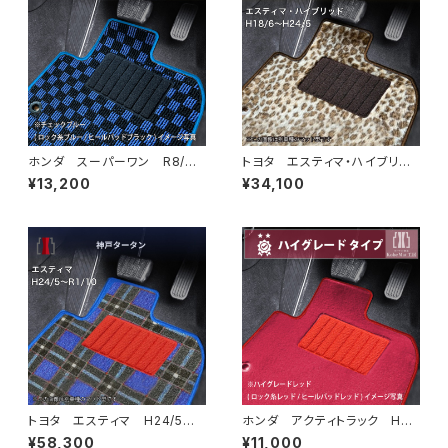
ホンダ スーパーワン R8/
トヨタ エスティマ・ハイブリッ
5〜 JG6 フロアマット一式
ド H18/6〜H24/5（前期） 2
¥13,200
¥34,100
カーマット スタンダードタイプ
0系 フロアマット一式 カーマ
スーパーONE Super-ONE j
ット スペシャルタイプ
g6
トヨタ エスティマ H24/5〜R
ホンダ アクティトラック H21/
1/10（後期） 50系 フロアマッ
12〜R3/4 HA8・HA9 フロ
¥58,300
¥11,000