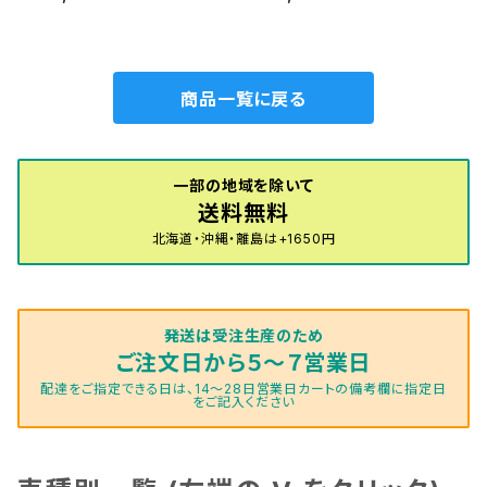
ト一式 カーマット 神戸タータ
アマット一式 カーマット ハイ
ン 特別受注生産品
グレードタイプ
商品一覧に戻る
一部の地域を除いて
送料無料
北海道・沖縄・離島は+1650円
発送は受注生産のため
ご注文日から５～７営業日
配達をご指定できる日は、14～28日営業日カートの備考欄に指定日
をご記入ください