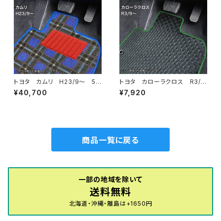
トヨタ カムリ H23/9〜 5
トヨタ カローラクロス R3/
0/70系 フロアマット一式 カ
9〜 10系 フロアマット一
¥40,700
¥7,920
ーマット 神戸タータン 特別
式 カーマット 防水 ラバー
受注生産品
タイプ
商品一覧に戻る
一部の地域を除いて
送料無料
北海道・沖縄・離島は+1650円