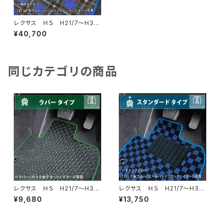
レクサス ＨＳ H21/7〜H30/
3 ANF10 フロアマット一
¥40,700
式 カーマット 神戸タータ
ン 特別受注生産品
同じカテゴリの商品
レクサス ＨＳ H21/7〜H30/
レクサス ＨＳ H21/7〜H30/
3 ANF10 フロアマット一
3 ANF10 フロアマット一
¥9,680
¥13,750
式 カーマット 防水 ラバー
式 カーマット スタンダードタ
タイプ
イプ