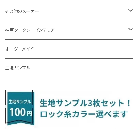
H31/4～R7/12 50系
R6/5～ 6人乗 TAWH15W
R4/7～ T33
R3/12～ HA37/97S
H30/8～R4/12 RW1/2・RT5/6 5人乗り
H24/6～H29/12 10系
H18/9～H29/10
H22/8～R8/7 E52
R4/9～ GU系
R1/9～ DJ系
R2/9～ S403/413V
H20/11～ HE22/33S
H26/2～ B11A/B30系
H22/2～29/1 ZF1・ZF2
H24/10～R3/3 AA系
アクア
ＬＳ６００ｈ
オーラ
サンバーバン/ディアス
ＭＡＺＤＡ３
グランマックストラック
アルトラパンLC
ｅｋワゴン
NBOX/NBOXカスタム
アルテオン
Ａクラス
その他のメーカー
R7/12～ 60系
R8/2～ RS5/6
R8/7～ E53
H23/12～R3/7 NHP10
H19/5～H29/10
R3/8～ E13
H11/2～H24/2 TV系
R1/5～ BP系
R2/9～ S403/413P
R4/6～ HE33S
H25/6～ B11W/B30系
H23/12～H29/9 JF1/2
H29/10～ ３HD系
H24/11～30/10
アベンシス
ＬＳ５００/ＬＳ５００ｈ
ＮＶ３５０キャラバン
サンバートラック
ＭＡＺＤＡ６
コペン
イグニス
ｅｋカスタム/ｅｋクロス
NBOXプラス/NBOXプラスカスタム
ゴルフ
Ｂクラス
MINI
神戸タータン インテリア
R3/7～ MXPK系
H24/4～R4/1 S3系
H29/9～R5/10 JF3/4
H30/10～
H23/9～H30/4 270系
H29/10～
H24/6～ E26 3人乗
H24/2～H26/9 S200系
R1/8～ GJ系
H14/6～ L880/LA400K
H28/2～ FF21S
H25/6～H31/3 ｅｋカスタム
H24/7～H29/8 JF1/2
H25/4～R3/4 AU系
H24/4～R1/6
MINIクロスオーバー
アリオン
ＬＸ
キューブ
シフォン
ＭＸ－３０
タフト
エスクード
ekクロスEV
NBOXスラッシュ
シャラン
Ｃクラス
ラグマット
オーダーメイド
R4/1～ S7系
R5/10～ JF5/6
H24/6～ E26 5・6人乗
H26/9～ S500系
H31/3～ ｅｋクロス
R3/6～ CDD系
H23/10～R3/3 260系
H27/9～R3/10 URJ201W
H14/10～R2/3 Z11・Z12
H28/12～R1/7 LA600/610
R2/10～ DREJ3P
R2/6～ LA900/910S
H17/5～H27/10 TA/TD系
R4/6～ B5AW
H26/12～R2/2 JF1/2
H23/2～ 7N系
H26/7～R4/2
ラグマットセカンド（L）
アルファード/ヴェルファイアＨＶ
ＮＸ
キックス
ジャスティ
アクセラ/アクセラ・スポーツ
タント
エブリィ
アイミーブ
NBOXジョイ
Tクロス
ＣＬＡクラス
生地サンプル
H24/6〜 E26 9人乗
R4/1～ ゴルフGTI/R
R4/1～ VJA310W
R3/1～ EVモデル
H27/10～ YD/YE系
H28/3～R3/6
ラグマットサード（M）
H20/5～H27/1 20系
H26/7～R3/7 10系
H20/10～H24/8 H59A
H28/11～ M900系
H21/6～R1/5 BL/BM系
H25/10～R1/7 LA600/610S
H17/9～ DA64/DA17
H22/4～R3/2 HA/HD系
R6/9～ JF5/6
R1/11～ C1DKR
H25/7～31/8
ウィッシュ
ＲＣ
グロリア
ステラ
アテンザセダン/アテンザワゴン
トール
キャリイトラック
アウトランダー
N-ONE
Tロック
ＣＬＡクラスシューティングブレーク
H16/4～28/1 １T系 トゥラン
ラグマットミニ（S）
H27/1～R5/6 30系
R3/11～ 20系
R2/6~R8/6 15系(e-POWER)
R1/7～ LA650/660
H24/4～29/10 20系
H26/10～
H11/6～H16/10 Y34
H23/5～ LA100系
H24/11～R1/8 GJ系
H28/11～ M900系
H13/9～ DA系
H24/10～R2/12 GF系
H24/11～R2/3 JG1・JG2
R2/7～ A1D系
H27/6～R1/8
ヴィッツ
ＲＸ
サクラ
ソルテラ
キャロル
ハイゼット・キャディー
クロスビー(XBEE)
アウトランダーＰＨＥＶ
N-ONE e:
ティグアン
ＣＬＳクラス
R5/6～ 40系
R8/6～ 16系
R2/11～ JG3・JG4
H22/12～R2/3 130系
H27/10～R4/7 20系5人乗
R4/5～ B6AW
R4/5~ XEAM10X・YEAM15X
H27/1～ HB36/37/97S
H28/6～R3/9 LA700V
H29/12～R7/10 MN71S
H25/1～ GG/GN系 5人乗
R7/9~ JG5
H20/9～H29/1 5NC系
H30/6～
ヴォクシー
ＵＸ
シーマ
ディアスワゴン
キャロルエコ
ハイゼット・カーゴ
ジムニー
エクリプスクロス/エクリプスクロスPHEV
N-VAN
トゥアレグ
Ｅクラス