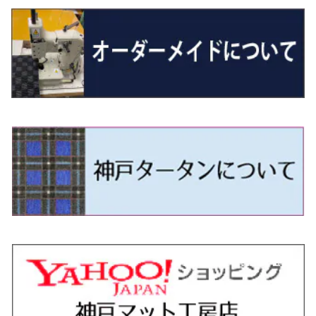
R01/8～R4/7 20系6人乗
R7/10～ MND1S
H25/1～ GN0W 7人乗
H29/1～ 5NC/5ND系
H26/1～R4/1 80系
H30/11～
H13/1～R4/8 F50・Y51
H21/9～R2/4 S300系
H24/11～H27/1 HB35S
H16/12～ S300/S700系
H3/6～ JA/JB系
H30/3～ GK/GL系
H30/7～ JJ1・JJ2
H15/9～H30/4 7L/7P系
H28/7～
エスクァイア
シルビア
トレジア
スクラム
ハイゼット・トラック
ジムニーノマド
タウンボックス
N-VAN e:
パサート
ＧＬＡクラス
H29/12～R4/7 20系7人乗
R4/1～ 90系
H26/10～R3/12 80系
H3/1～H11/1 S13・S14
H22/11～H28/3 120系
H17/9～ DG64/DG17
H11/1～ S200/S500系
R7/4～ JC74W
H26/2～ DS17/64W
R6/10~ JJ3
H23/5～H27/7 3CCAX
H26/5～R2/6
エスティマ
シルフィ
フォレスター
スクラムトラック
ブーン
ジムニーワイド/ジムニーシエラ
ディグニティ
N‐WGN/N‐WGNカスタム
ザ・ビートル
ＧＬＥクラス
R4/11～ 10系
H11/1～H14/11 S15
H27/7～ 3CC/3CD系
H18/1～H24/5（前期）
H24/12～R3/10 TB17
H14/2～ SG/SH/SJ/SK系
H25/9～ DG16T
H28/4～R5/12 M700系
H10/1～H14/1 JB33/43W
H24/7～H29/1 BHGY51
H25/11～ JH1・JH2・JH3・JH4
H24/4～R3/4 16C系
R1/6～
エスティマ・ハイブリッド
ジューク
プレオ
デミオ
ミラ
スイフト/スイフトスポーツ
デリカＤ：２
S660
ポロ
Ｓクラス
H24/5～R1/10（後期）
H14/1～ JB43/74W
H18/6～H24/5（前期）
H22/6～R2/6 F15
H22/4～H30/3 L275/285
H19/7～R1/7 DE/DJ系
H18/12～ L275/285
H22/9～ スイフト
H23/3～ MB系
H27/4～R3/12 JW5
H21/10～H30/3 6RC系
H25/10～R3/10
オーリス
スカイライン
プレオプラス
ビアンテ
ミラ・イース
スペーシア/スペーシアカスタム/スペーシアギア
デリカＤ：３
WR-V
Ｖクラス
H24/5～R1/10（後期）
H23/12～
H30/3～ AW系
H24/8～H30/3 180系
H13/6～H18/11 V35
H24/12～H29/5 LA300/310
H20/7～30/3 CC系
H23/9～ LA300系
H25/3～R5/11
H23/10～H31/4 BM20 7人乗
R6/3～ DG5
H27/4～
カムリ
スカイライン・クロスオーバー
レヴォーグ
ファミリア バン
ミラ・ココア
スペーシアベース
デリカＤ：５
ZR-V
H18/11～H26/4 V36
H29/5～ LA350/360
H30/12～R5/11
H23/10～H31/4 BM20 5人乗
H23/9～ 50/70系
H21/7～H28/6 J50
H26/6～ VM/VN系
H29/2～H30/6 後期 Y12系
H21/8～H30/3 L675/685
R4/8～ MK33V
H19/1～ CV系
R5/4～ RZ系
カローラ・アクシオ（セダン）
セドリック
レガシィB4
フレア
ミラ・トコット
ソリオ/ソリオバンディット
デリカミニ
アクティ バン/トラック
H26/2～ V37
R5/11～ MK54S・MK94S
H30/6～ 160系
H24/5～ 160系
H11/6～H16/10 Y34
H15/6～R2/8 BN/BM/BL系
H24/10～ MJ系
H30/6～ LA550/560S
H23/1～H27/8 MA15S
R5/5～ B30系/BA系
H11/6～H30/7 バン HH5・HH6
カローラ・クロス
セレナ
レガシィアウトバック
フレアクロスオーバー
ムーヴ
ハスラー
パジェロ
アコード・アコードハイブリッド
H1/6～H11/6 Y30
H27/8～R2/12 MA26/36/46S
H21/12～R3/4 トラック
R3/9～ 10系
H22/11～H28/9 C26
H15/10～ BP/BR/BS/BT系
H26/1～ MS系
H26/12～R5/7 LA150/160S
H26/1～ MR系
H18/10～R1/8 7人乗ロング V90系
H25/6～R2/2 CR系
カローラ・スポーツ
ティアナ
レガシィツーリングワゴン
フレアワゴン
ムーヴキャンバス
バレーノ
パジェロ・ミニ
インサイト