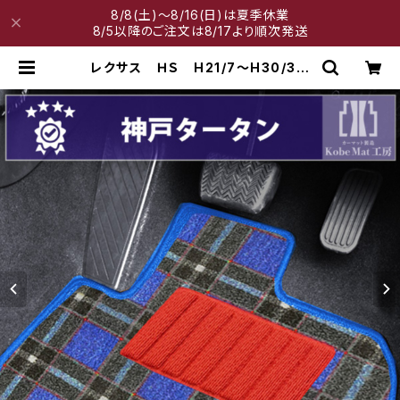
8/8(土)～8/16(日)は夏季休業
8/5以降のご注文は8/17より順次発送
レクサス ＨＳ H21/7〜H30/3
ANF10 フロアマット一式 カーマ
ット 神戸タータン 特別受注生産
品 | 神戸マット工房