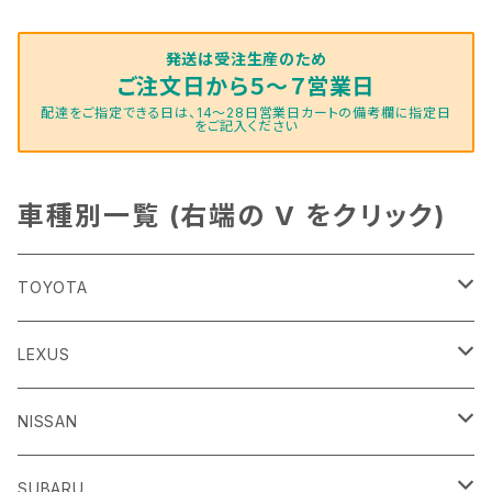
発送は受注生産のため
ご注文日から５～７営業日
配達をご指定できる日は、14～28日営業日カートの備考欄に指定日
をご記入ください
車種別一覧 (右端の V をクリック)
TOYOTA
86
LEXUS
H24/4～R3/8 ZN6
GR86
ＣＴ
NISSAN
R3/10～ ZN8
H23/1～R4/11
ｂＢ
ＥＳ
ＡＤ
SUBARU