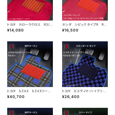
トヨタ カローラクロス R3/
ホンダ シビック タイプR R4/
9〜 10系 フロアマット一
9〜 FL5 フロアマット一式
¥14,080
¥16,500
式 カーマット ハイグレードタ
カーマット ハイグレードタイプ
イプ
トヨタ ｂZ４X ｂZ４Xツーリ
トヨタ エスティマ・ハイブリッ
ング R4/5~ XEAM10・XEA
ド H24/5〜R1/10（後期） 20
¥40,700
¥26,400
M11・XEAM12・XEAM15・XEA
系 フロアマット一式 カーマッ
M17・YEAM15 フロアマット一
ト スタンダードタイプ
式 カーマット 神戸タータ
ン 特別受注生産品 bz4x