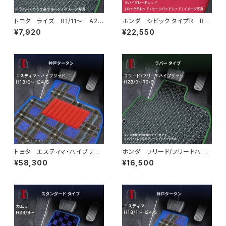
トヨタ ライズ R1/11〜 A20
ホンダ シビック タイプR R4/
0系 フロアマット一式 カーマ
9〜 FL5 ラゲッジマット付
¥7,920
¥22,550
ット 防水 ラバータイプ
フロアマット一式 トランクマッ
ト カーマット ハイグレードタ
イプ
トヨタ エスティマ・ハイブリッ
ホンダ フリード/フリードハイ
ド H18/6〜H24/5（前期） 2
ブリッド H28/9〜R6/6 GB
¥58,300
¥16,500
0系 フロアマット一式 カーマ
5/6/7/8 6人/7人乗 フロア
ット 神戸タータン 特別受注
マット一式 カーマット 防水
生産品
ラバータイプ