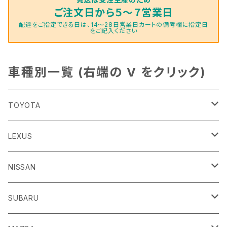
ご注文日から５～７営業日
配達をご指定できる日は、14～28日営業日カートの備考欄に指定日
をご記入ください
車種別一覧 (右端の V をクリック)
TOYOTA
86
LEXUS
H24/4～R3/8 ZN6
GR86
ＣＴ
NISSAN
R3/10～ ZN8
H23/1～R4/11
ｂＢ
ＥＳ
ＡＤ
SUBARU
H17/12～H28/8 20系
H30/10～
H18/12～ Y12