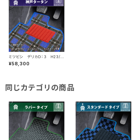
ミツビシ デリカＤ：３ H23/1
0〜H31/4 BM20 7人乗
¥58,300
フロアマット一式 カーマット
神戸タータン 特別受注生産品
同じカテゴリの商品