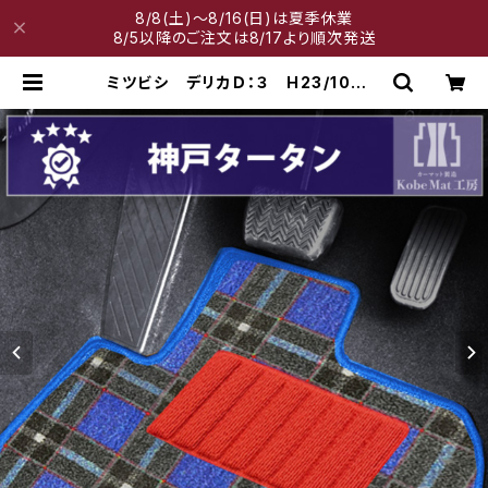
8/8(土)～8/16(日)は夏季休業
8/5以降のご注文は8/17より順次発送
ミツビシ デリカＤ：３ H23/10〜H
31/4 BM20 7人乗 フロアマッ
ト一式 カーマット 神戸タータン
特別受注生産品 | 神戸マット工房