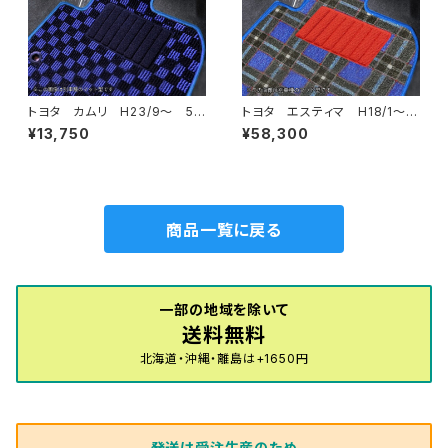
トヨタ カムリ H23/9〜 5
トヨタ エスティマ H18/1〜H
0/70系 フロアマット一式 カ
24/5（前期） 50系 フロアマ
¥13,750
¥58,300
ーマット スタンダードタイプ
ット一式 カーマット 神戸ター
タン 特別受注生産品
商品一覧に戻る
一部の地域を除いて
送料無料
北海道・沖縄・離島は+1650円
発送は受注生産のため