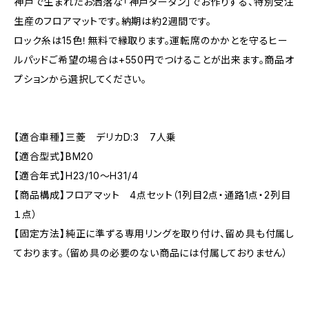
神戸で生まれたお洒落な「神戸タータン」でお作りする、特別受注
生産のフロアマットです。納期は約2週間です。
ロック糸は15色！無料で縁取ります。運転席のかかとを守るヒー
ルパッドご希望の場合は+550円でつけることが出来ます。商品オ
プションから選択してください。
【適合車種】三菱 デリカD:3 7人乗
【適合型式】BM20
【適合年式】H23/10〜H31/4
【商品構成】フロアマット 4点セット（1列目2点・通路1点・2列目
１点）
【固定方法】純正に準ずる専用リングを取り付け、留め具も付属し
ております。（留め具の必要のない商品には付属しておりません）