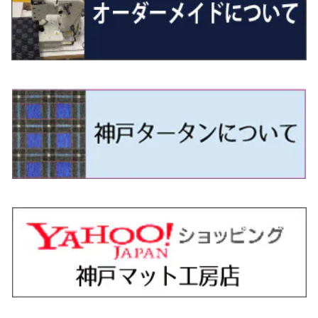
H29/12～R4/7 20系7人乗
R4/1～ 90系
H26/10～R3/12 80系
H3/1～H11/1 S13・S14
H22/11～H28/3 120系
H17/9～ DG64/DG17
H11/1～ S200/S500系
R7/4～ JC74W
H26/2～ DS17/64W
R6/10~ JJ3
H23/5～H27/7 3CCAX
H26/5～R2/6
エスティマ
シルフィ
フォレスター
スクラムトラック
ブーン
ジムニーワイド/ジムニーシエラ
ディグニティ
N‐WGN/N‐WGNカスタム
ザ・ビートル
ＧＬＥクラス
R4/11～ 10系
H11/1～H14/11 S15
H27/7～ 3CC/3CD系
H18/1～H24/5（前期）
H24/12～R3/10 TB17
H14/2～ SG/SH/SJ/SK系
H25/9～ DG16T
H28/4～R5/12 M700系
H10/1～H14/1 JB33/43W
H24/7～H29/1 BHGY51
H25/11～ JH1・JH2・JH3・JH4
H24/4～R3/4 16C系
R1/6～
エスティマ・ハイブリッド
ジューク
プレオ
デミオ
ミラ
スイフト/スイフトスポーツ
デリカＤ：２
S660
ポロ
Ｓクラス
H24/5～R1/10（後期）
H14/1～ JB43/74W
H18/6～H24/5（前期）
H22/6～R2/6 F15
H22/4～H30/3 L275/285
H19/7～R1/7 DE/DJ系
H18/12～ L275/285
H22/9～ スイフト
H23/3～ MB系
H27/4～R3/12 JW5
H21/10～H30/3 6RC系
H25/10～R3/10
オーリス
スカイライン
プレオプラス
ビアンテ
ミラ・イース
スペーシア/スペーシアカスタム/スペーシアギア
デリカＤ：３
WR-V
Ｖクラス
H24/5～R1/10（後期）
H23/12～
H30/3～ AW系
H24/8～H30/3 180系
H13/6～H18/11 V35
H24/12～H29/5 LA300/310
H20/7～30/3 CC系
H23/9～ LA300系
H25/3～R5/11
H23/10～H31/4 BM20 7人乗
R6/3～ DG5
H27/4～
カムリ
スカイライン・クロスオーバー
レヴォーグ
ファミリア バン
ミラ・ココア
スペーシアベース
デリカＤ：５
ZR-V
H18/11～H26/4 V36
H29/5～ LA350/360
H30/12～R5/11
H23/10～H31/4 BM20 5人乗
H23/9～ 50/70系
H21/7～H28/6 J50
H26/6～ VM/VN系
H29/2～H30/6 後期 Y12系
H21/8～H30/3 L675/685
R4/8～ MK33V
H19/1～ CV系
R5/4～ RZ系
カローラ・アクシオ（セダン）
セドリック
レガシィB4
フレア
ミラ・トコット
ソリオ/ソリオバンディット
デリカミニ
アクティ バン/トラック
H26/2～ V37
R5/11～ MK54S・MK94S
H30/6～ 160系
H24/5～ 160系
H11/6～H16/10 Y34
H15/6～R2/8 BN/BM/BL系
H24/10～ MJ系
H30/6～ LA550/560S
H23/1～H27/8 MA15S
R5/5～ B30系/BA系
H11/6～H30/7 バン HH5・HH6
カローラ・クロス
セレナ
レガシィアウトバック
フレアクロスオーバー
ムーヴ
ハスラー
パジェロ
アコード・アコードハイブリッド
H1/6～H11/6 Y30
H27/8～R2/12 MA26/36/46S
H21/12～R3/4 トラック
R3/9～ 10系
H22/11～H28/9 C26
H15/10～ BP/BR/BS/BT系
H26/1～ MS系
H26/12～R5/7 LA150/160S
H26/1～ MR系
H18/10～R1/8 7人乗ロング V90系
H25/6～R2/2 CR系
カローラ・スポーツ
ティアナ
レガシィツーリングワゴン
フレアワゴン
ムーヴキャンバス
バレーノ
パジェロ・ミニ
インサイト
R2/12～ MA27/37/47S
H28/8～R4/11 C27
R7/6～ LA850/860S
H18/10～R1/8 5人乗ショート V80系
R2/2～R5/1 CV3
H30/6～ 210系
H15/2～R2/7 J31/J32/L33
H15/6～H26/10 BP/BR系
H24/6～ MM系
H28/9～R4/7 LA800/810S
H28/3～R2/7 WB系
H6/12～H25/1 H50系
H11/11～R4/12 ZE1・ZE2・ZE4