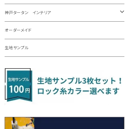
R7/12～ 60系
R8/2～ RS5/6
R8/7～ E53
H23/12～R3/7 NHP10
H19/5～H29/10
R3/8～ E13
H11/2～H24/2 TV系
R1/5～ BP系
R2/9～ S403/413P
R4/6～ HE33S
H25/6～ B11W/B30系
H23/12～H29/9 JF1/2
H29/10～ ３HD系
H24/11～30/10
アベンシス
ＬＳ５００/ＬＳ５００ｈ
ＮＶ３５０キャラバン
サンバートラック
ＭＡＺＤＡ６
コペン
イグニス
ｅｋカスタム/ｅｋクロス
NBOXプラス/NBOXプラスカスタム
ゴルフ
Ｂクラス
MINI
神戸タータン インテリア
R3/7～ MXPK系
H24/4～R4/1 S3系
H29/9～R5/10 JF3/4
H30/10～
H23/9～H30/4 270系
H29/10～
H24/6～ E26 3人乗
H24/2～H26/9 S200系
R1/8～ GJ系
H14/6～ L880/LA400K
H28/2～ FF21S
H25/6～H31/3 ｅｋカスタム
H24/7～H29/8 JF1/2
H25/4～R3/4 AU系
H24/4～R1/6
MINIクロスオーバー
アリオン
ＬＸ
キューブ
シフォン
ＭＸ－３０
タフト
エスクード
ekクロスEV
NBOXスラッシュ
シャラン
Ｃクラス
ラグマット
オーダーメイド
R4/1～ S7系
R5/10～ JF5/6
H24/6～ E26 5・6人乗
H26/9～ S500系
H31/3～ ｅｋクロス
R3/6～ CDD系
H23/10～R3/3 260系
H27/9～R3/10 URJ201W
H14/10～R2/3 Z11・Z12
H28/12～R1/7 LA600/610
R2/10～ DREJ3P
R2/6～ LA900/910S
H17/5～H27/10 TA/TD系
R4/6～ B5AW
H26/12～R2/2 JF1/2
H23/2～ 7N系
H26/7～R4/2
ラグマットセカンド（L）
アルファード/ヴェルファイアＨＶ
ＮＸ
キックス
ジャスティ
アクセラ/アクセラ・スポーツ
タント
エブリィ
アイミーブ
NBOXジョイ
Tクロス
ＣＬＡクラス
生地サンプル
H24/6〜 E26 9人乗
R4/1～ ゴルフGTI/R
R4/1～ VJA310W
R3/1～ EVモデル
H27/10～ YD/YE系
H28/3～R3/6
ラグマットサード（M）
H20/5～H27/1 20系
H26/7～R3/7 10系
H20/10～H24/8 H59A
H28/11～ M900系
H21/6～R1/5 BL/BM系
H25/10～R1/7 LA600/610S
H17/9～ DA64/DA17
H22/4～R3/2 HA/HD系
R6/9～ JF5/6
R1/11～ C1DKR
H25/7～31/8
ウィッシュ
ＲＣ
グロリア
ステラ
アテンザセダン/アテンザワゴン
トール
キャリイトラック
アウトランダー
N-ONE
Tロック
ＣＬＡクラスシューティングブレーク
H16/4～28/1 １T系 トゥラン
ラグマットミニ（S）
H27/1～R5/6 30系
R3/11～ 20系
R2/6~R8/6 15系(e-POWER)
R1/7～ LA650/660
H24/4～29/10 20系
H26/10～
H11/6～H16/10 Y34
H23/5～ LA100系
H24/11～R1/8 GJ系
H28/11～ M900系
H13/9～ DA系
H24/10～R2/12 GF系
H24/11～R2/3 JG1・JG2
R2/7～ A1D系
H27/6～R1/8
ヴィッツ
ＲＸ
サクラ
ソルテラ
キャロル
ハイゼット・キャディー
クロスビー(XBEE)
アウトランダーＰＨＥＶ
N-ONE e:
ティグアン
ＣＬＳクラス
R5/6～ 40系
R8/6～ 16系
R2/11～ JG3・JG4
H22/12～R2/3 130系
H27/10～R4/7 20系5人乗
R4/5～ B6AW
R4/5~ XEAM10X・YEAM15X
H27/1～ HB36/37/97S
H28/6～R3/9 LA700V
H29/12～R7/10 MN71S
H25/1～ GG/GN系 5人乗
R7/9~ JG5
H20/9～H29/1 5NC系
H30/6～
ヴォクシー
ＵＸ
シーマ
ディアスワゴン
キャロルエコ
ハイゼット・カーゴ
ジムニー
エクリプスクロス/エクリプスクロスPHEV
N-VAN
トゥアレグ
Ｅクラス
R01/8～R4/7 20系6人乗
R7/10～ MND1S
H25/1～ GN0W 7人乗
H29/1～ 5NC/5ND系
H26/1～R4/1 80系
H30/11～
H13/1～R4/8 F50・Y51
H21/9～R2/4 S300系
H24/11～H27/1 HB35S
H16/12～ S300/S700系
H3/6～ JA/JB系
H30/3～ GK/GL系
H30/7～ JJ1・JJ2
H15/9～H30/4 7L/7P系
H28/7～
エスクァイア
シルビア
トレジア
スクラム
ハイゼット・トラック
ジムニーノマド
タウンボックス
N-VAN e:
パサート
ＧＬＡクラス