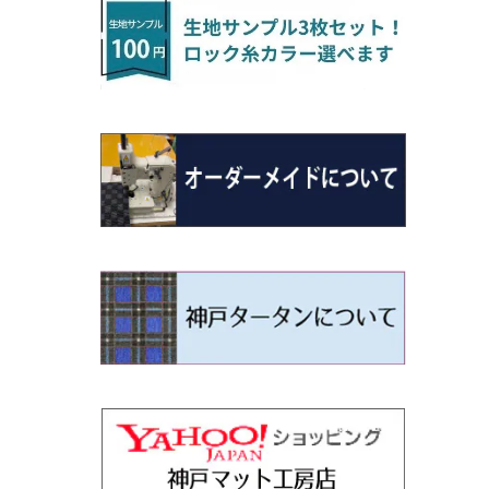
H22/4～R3/2 HA/HD系
アウトランダー
H16/4～28/1 １T系 トゥラン
ラグマットミニ（S）
H27/1～R5/6 30系
R3/11～ 20系
R2/6~R8/6 15系(e-POWER)
R1/7～ LA650/660
H24/4～29/10 20系
H26/10～
H11/6～H16/10 Y34
H23/5～ LA100系
H24/11～R1/8 GJ系
H28/11～ M900系
H13/9～ DA系
H24/11～R2/3 JG1・JG2
R2/7～ A1D系
H27/6～R1/8
ヴィッツ
ＲＸ
サクラ
ソルテラ
キャロル
ハイゼット・キャディー
クロスビー(XBEE)
N-ONE e:
ティグアン
ＣＬＳクラス
H24/10～R2/12 GF系
アウトランダーＰＨＥＶ
R5/6～ 40系
R8/6～ 16系
R2/11～ JG3・JG4
H22/12～R2/3 130系
H27/10～R4/7 20系5人乗
R4/5～ B6AW
R4/5~ XEAM10X・YEAM15X
H27/1～ HB36/37/97S
H28/6～R3/9 LA700V
H29/12～R7/10 MN71S
R7/9~ JG5
H20/9～H29/1 5NC系
H30/6～
ヴォクシー
ＵＸ
シーマ
ディアスワゴン
キャロルエコ
ハイゼット・カーゴ
ジムニー
N-VAN
トゥアレグ
Ｅクラス
H25/1～ GG/GN系 5人乗
エクリプスクロス/エクリプスクロスPH
R01/8～R4/7 20系6人乗
R7/10～ MND1S
H29/1～ 5NC/5ND系
EV
H26/1～R4/1 80系
H30/11～
H13/1～R4/8 F50・Y51
H21/9～R2/4 S300系
H24/11～H27/1 HB35S
H16/12～ S300/S700系
H3/6～ JA/JB系
H30/7～ JJ1・JJ2
H15/9～H30/4 7L/7P系
H28/7～
エスクァイア
シルビア
トレジア
スクラム
ハイゼット・トラック
ジムニーノマド
N-VAN e:
パサート
ＧＬＡクラス
H25/1～ GN0W 7人乗
H29/12～R4/7 20系7人乗
H30/3～ GK/GL系
R4/1～ 90系
タウンボックス
H26/10～R3/12 80系
H3/1～H11/1 S13・S14
H22/11～H28/3 120系
H17/9～ DG64/DG17
H11/1～ S200/S500系
R7/4～ JC74W
R6/10~ JJ3
H23/5～H27/7 3CCAX
H26/5～R2/6
エスティマ
シルフィ
フォレスター
スクラムトラック
ブーン
ジムニーワイド/ジムニーシエラ
N‐WGN/N‐WGNカスタム
ザ・ビートル
ＧＬＥクラス
R4/11～ 10系
H26/2～ DS17/64W
H11/1～H14/11 S15
H27/7～ 3CC/3CD系
ディグニティ
H18/1～H24/5（前期）
H24/12～R3/10 TB17
H14/2～ SG/SH/SJ/SK系
H25/9～ DG16T
H28/4～R5/12 M700系
H10/1～H14/1 JB33/43W
H25/11～ JH1・JH2・JH3・JH4
H24/4～R3/4 16C系
R1/6～
エスティマ・ハイブリッド
ジューク
プレオ
デミオ
ミラ
スイフト/スイフトスポーツ
S660
ポロ
Ｓクラス
H24/7～H29/1 BHGY51
H24/5～R1/10（後期）
H14/1～ JB43/74W
デリカＤ：２
H18/6～H24/5（前期）
H22/6～R2/6 F15
H22/4～H30/3 L275/285
H19/7～R1/7 DE/DJ系
H18/12～ L275/285
H22/9～ スイフト
H27/4～R3/12 JW5
H21/10～H30/3 6RC系
H25/10～R3/10
オーリス
スカイライン
プレオプラス
ビアンテ
ミラ・イース
スペーシア/スペーシアカスタム/スペー
WR-V
Ｖクラス
シアギア
H23/3～ MB系
H24/5～R1/10（後期）
H23/12～
H30/3～ AW系
デリカＤ：３
H24/8～H30/3 180系
H13/6～H18/11 V35
H24/12～H29/5 LA300/310
H20/7～30/3 CC系
H23/9～ LA300系
R6/3～ DG5
H27/4～
カムリ
スカイライン・クロスオーバー
レヴォーグ
ファミリア バン
ミラ・ココア
ZR-V
H25/3～R5/11
スペーシアベース