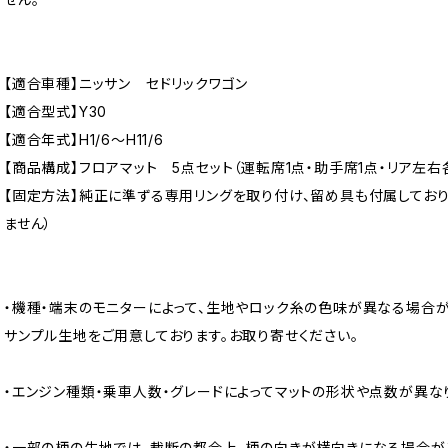
【適合車種】ニッサン セドリックワゴン
【適合型式】Y30
【適合年式】H1/6〜H11/6
【商品構成】フロアマット 5点セット（運転席1点・助手席1点・リア左右各
【固定方法】純正に準ずる専用リングを取り付け、留め具も付属してお
ません）
・機種・端末のモニターによって、生地やロック糸の色味が異なる場合が
サンプル生地をご用意しております。お取り寄せください。
・エンジン種類・乗車人数・グレードによってマットの形状や点数が異な
・一部の柄の生地では、裁断の都合上、柄の向きが横向きになる場合が