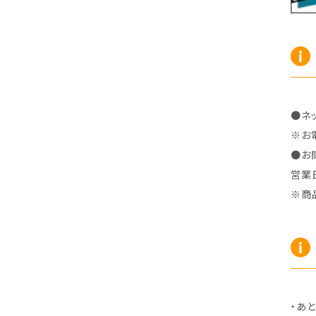
R7/10～ ZE2
R4/5～ RP6/7/8
H15/9～ 6・7人乗
H18/7~H26/5 7人乗 RN6/7/8/9
スープラ
バモス
H27/7～ 5人乗
H21/6~H24/4 5人乗 RN6/8
R1/5～ ＤＢ系
H11/6～H30/5 HM1・HM2
スペイド
バモス ホビオ
H24/4~H26/5 6人乗 RN6/7/8/9
H24/7～R2/12 140系
H15/4～Ｈ30/5 HM3・HM4
●ネ
センチュリー
フィット/フィットハイブリッド
※お
●お
H9/4～R5/9 50/60系
H25/9～R2/2 GK/GP系
タウンエース・トラック
フリード/フリードハイブリッド
営業
※商
R2/2～ GR/GS系
H20/2～ 400系
H23/10～H28/9 GB3/4・GP3
タウンエース・バン
フリードスパイク/フリードスパイクHV
H28/9～R6/6 GB5/6/7/8
H20/2～ 400系
H22/7～H28/9 GB3/4
タンク
フリード+（プラス）/+ハイブリッド
R6/6～ 5人乗 GT2/4/6/8
H28/11～R2/9 M900A・M910A
H28/9～R6/6 GB5/6/7/8
ノア
プレリュード
・あと