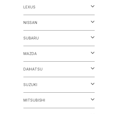
86
LEXUS
H24/4～R3/8 ZN6
GR86
ＣＴ
NISSAN
R3/10～ ZN8
H23/1～R4/11
ｂＢ
ＥＳ
ＡＤ
SUBARU
H17/12～H28/8 20系
H30/10～
H18/12～ Y12
ｂZ４X
ＧＳ
ＧＴ－Ｒ
ＢＲＺ
MAZDA
R4/5~ XEAM10/11/15・YEAM15
H24/1～R2/7
H19/12～ R35
H24/3～R3/8 ZC6
Ｃ-ＨＲ
ＨＳ
ＮＴ１００クリッパートラック
ＷＲＸ Ｓ４/ＳＴＩ
ＣＸ－３
DAIHATSU
R3/8～ ZD8
H28/12~ 10/50系
H21/7～H30/3
H25/12～ DR16T
H26/8～R3/3 VA系
H27/2～ DK系
ＦＪクルーザー
ＩＳ
ＮV１００クリッパーバン/リオ
ＸＶ/ＸＶハイブリット
ＣＸ－５
アトレー
SUZUKI
H22/12～H30/1 GSJ15W
H25/5～
H25/12～H27/3 DR64
H25/6～H29/4 GPE
H24/2～H29/2 KE系
H17/5～ S300/S700系
ＩＱ（アイキュー）
ＬＢＸ
アリア
インプレッサ /G4/スポーツ
ＣＸ－８
アルティス
eビターラ
MITSUBISHI
H27/3～ DR17
H24/10～R5/4 GP/GT（XV)
H29/2～R8/5 KF系