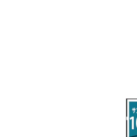
R7/3～ AZSH38/39W
H14/7～ Z33/Z34
R2/9～ S400系
H19/2～H22/8 RT系
クラウンクロスオーバー
フーガ
ロードスター
グレイス
R3/9～ MX系
R2/12～ E13
H24/8～ A03/05A
ランサーカーゴ
R4/9～ 30系
H16/10～R4/8 Y50/Y51
H1/9～ NA/NB/NC/ND系
H26/12～R2/7 GM系
クラウンスポーツ
マーチ
ジェイド
H29/2～31/4 Y12系
R5/11～ AZSH36
H14/3～R4/12 K12/K13
H27/2～R2/7 FR4・FR5
クラウン・マジェスタ
モコ
シビック
H16/7～H30/4 180/200/210系
H23/2～H28/5 MG33S
H29/9～R3/6 FC/FK系
グランエース
ラティオ
シビック タイプアール
R3/9～ FL1・FL4
R1/12～ GDH303W
H24/10～H28/12 N17
R4/9～ FL5
コペン
ラフェスタ
シャトル
R1/12～ LA400A
H23/6～H30/3 CWEAWN
H27/5～R4/11 GK/GP系
サイ（ＳＡＩ）
リーフ
スーパーONE
H23/11～ AZK10
H22/12～H29/10 ZE0
R8/5～ JG6
サクシード
ルークス
ステップワゴン/スパーダ
H29/10～R7/10 ZE1
H24/4～ 50系後期/160系
R2/3～ B40系/BB系
H27/4～R4/5 RP1/2/3/4/5
シエンタ
ストリーム