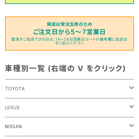
発送は受注生産のため
ご注文日から５～７営業日
配達をご指定できる日は、14～28日営業日カートの備考欄に指定日
をご記入ください
車種別一覧 (右端の V をクリック)
TOYOTA
86
LEXUS
H24/4～R3/8 ZN6
GR86
ＣＴ
NISSAN