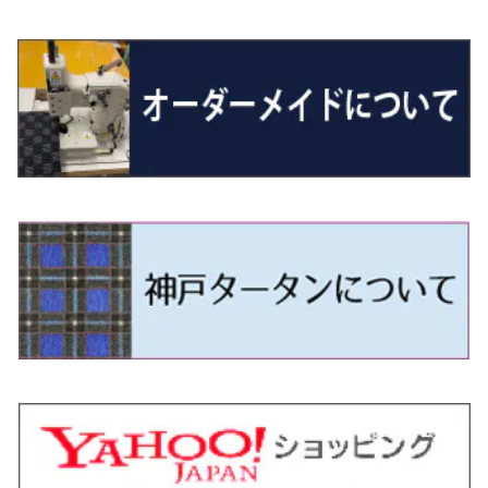
R01/8～R4/7 20系6人乗
R7/10～ MND1S
H25/1～ GN0W 7人乗
H29/1～ 5NC/5ND系
H26/1～R4/1 80系
H30/11～
H13/1～R4/8 F50・Y51
H21/9～R2/4 S300系
H24/11～H27/1 HB35S
H16/12～ S300/S700系
H3/6～ JA/JB系
H30/3～ GK/GL系
H30/7～ JJ1・JJ2
H15/9～H30/4 7L/7P系
H28/7～
エスクァイア
シルビア
トレジア
スクラム
ハイゼット・トラック
ジムニーノマド
タウンボックス
N-VAN e:
パサート
ＧＬＡクラス
H29/12～R4/7 20系7人乗
R4/1～ 90系
H26/10～R3/12 80系
H3/1～H11/1 S13・S14
H22/11～H28/3 120系
H17/9～ DG64/DG17
H11/1～ S200/S500系
R7/4～ JC74W
H26/2～ DS17/64W
R6/10~ JJ3
H23/5～H27/7 3CCAX
H26/5～R2/6
エスティマ
シルフィ
フォレスター
スクラムトラック
ブーン
ジムニーワイド/ジムニーシエラ
ディグニティ
N‐WGN/N‐WGNカスタム
ザ・ビートル
ＧＬＥクラス
R4/11～ 10系
H11/1～H14/11 S15
H27/7～ 3CC/3CD系
H18/1～H24/5（前期）
H24/12～R3/10 TB17
H14/2～ SG/SH/SJ/SK系
H25/9～ DG16T
H28/4～R5/12 M700系
H10/1～H14/1 JB33/43W
H24/7～H29/1 BHGY51
H25/11～ JH1・JH2・JH3・JH4
H24/4～R3/4 16C系
R1/6～
エスティマ・ハイブリッド
ジューク
プレオ
デミオ
ミラ
スイフト/スイフトスポーツ
デリカＤ：２
S660
ポロ
Ｓクラス
H24/5～R1/10（後期）
H14/1～ JB43/74W
H18/6～H24/5（前期）
H22/6～R2/6 F15
H22/4～H30/3 L275/285
H19/7～R1/7 DE/DJ系
H18/12～ L275/285
H22/9～ スイフト
H23/3～ MB系
H27/4～R3/12 JW5
H21/10～H30/3 6RC系
H25/10～R3/10
オーリス
スカイライン
プレオプラス
ビアンテ
ミラ・イース
スペーシア/スペーシアカスタム/スペーシアギア
デリカＤ：３
WR-V
Ｖクラス
H24/5～R1/10（後期）
H23/12～
H30/3～ AW系
H24/8～H30/3 180系
H13/6～H18/11 V35
H24/12～H29/5 LA300/310
H20/7～30/3 CC系
H23/9～ LA300系
H25/3～R5/11
H23/10～H31/4 BM20 7人乗
R6/3～ DG5
H27/4～
カムリ
スカイライン・クロスオーバー
レヴォーグ
ファミリア バン
ミラ・ココア
スペーシアベース
デリカＤ：５
ZR-V
H18/11～H26/4 V36
H29/5～ LA350/360
H30/12～R5/11
H23/10～H31/4 BM20 5人乗
H23/9～ 50/70系
H21/7～H28/6 J50
H26/6～ VM/VN系
H29/2～H30/6 後期 Y12系
H21/8～H30/3 L675/685
R4/8～ MK33V
H19/1～ CV系
R5/4～ RZ系
カローラ・アクシオ（セダン）
セドリック
レガシィB4
フレア
ミラ・トコット
ソリオ/ソリオバンディット
デリカミニ
アクティ バン/トラック
H26/2～ V37
R5/11～ MK54S・MK94S
H30/6～ 160系
H24/5～ 160系
H11/6～H16/10 Y34
H15/6～R2/8 BN/BM/BL系
H24/10～ MJ系
H30/6～ LA550/560S
H23/1～H27/8 MA15S
R5/5～ B30系/BA系
H11/6～H30/7 バン HH5・HH6
カローラ・クロス
セレナ
レガシィアウトバック
フレアクロスオーバー
ムーヴ
ハスラー
パジェロ
アコード・アコードハイブリッド