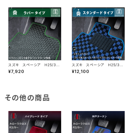
ーマット スタンダードタイプ
ーマット 神戸タータン 特別
受注生産品
スズキ スペーシア H25/3〜
スズキ スペーシア H25/3〜
R5/11 MK32S・MK42S・MK
R5/11 MK32S・MK42S・MK
¥7,920
¥12,100
53S フロアマット一式 カー
53S フロアマット一式 カー
マット 防水 ラバータイプ
マット スタンダードタイプ
その他の商品