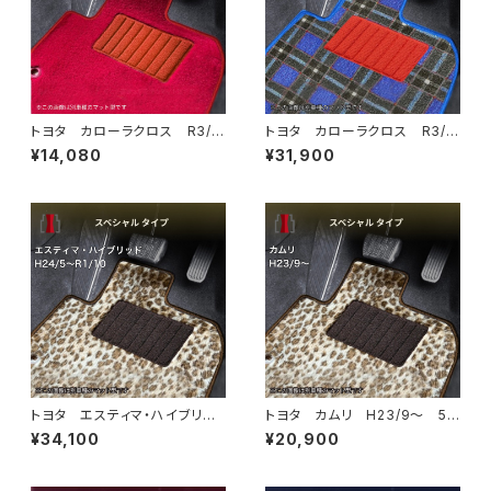
トヨタ カローラクロス R3/
トヨタ カローラクロス R3/
9〜 10系 フロアマット一
9〜 10系 フロアマット一
¥14,080
¥31,900
式 カーマット ハイグレードタ
式 カーマット 神戸タータ
イプ
ン 特別受注生産品
トヨタ エスティマ・ハイブリッ
トヨタ カムリ H23/9〜 5
ド H24/5〜R1/10（後期） 20
0/70系 フロアマット一式 カ
¥34,100
¥20,900
系 フロアマット一式 カーマッ
ーマット スペシャルタイプ
ト スペシャルタイプ