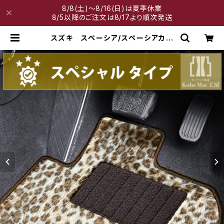
8/8(土)～8/16(日)は夏季休業
8/5以降のご注文は8/17より順次発送
スズキ スペーシア/スペーシアカス
タム R5/11〜 MK54S・MK94S
フロアマット一式 カーマット ス
ペシャルタイプ | 神戸マット工房