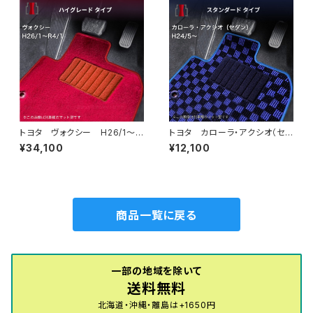
トヨタ ヴォクシー H26/1〜R
トヨタ カローラ・アクシオ（セダ
4/1 80系 ステップマット付
ン） H24/5〜 160系 フロ
¥34,100
¥12,100
フロアマット一式 カーマット
アマット一式 カーマット スタ
ハイグレードタイプ
ンダードタイプ
商品一覧に戻る
一部の地域を除いて
送料無料
北海道・沖縄・離島は+1650円