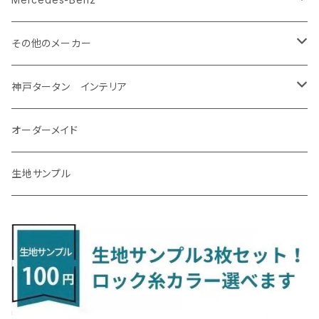
H31/4～R7/12 50系
R6/5～ 6人乗 TAWH15W
R4/7～ T33
R3/12～ HA37/97S
H30/8～R4/12 RW1/2・RT5/6 5人乗り
H24/6～H29/12 10系
H18/9～H29/10
H22/8～R8/7 E52
R4/9～ GU系
R1/9～ DJ系
R2/9～ S403/413V
H20/11～ HE22/33S
H26/2～ B11A/B30系
H22/2～29/1 ZF1・ZF2
H24/10～R3/3 AA系
アクア
ＬＳ６００ｈ
オーラ
サンバーバン/ディアス
ＭＡＺＤＡ３
グランマックストラック
アルトラパンLC
ｅｋワゴン
NBOX/NBOXカスタム
アルテオン
Ａクラス
その他のメーカー
R7/12～ 60系
R8/2～ RS5/6
R8/7～ E53
H23/12～R3/7 NHP10
H19/5～H29/10
R3/8～ E13
H11/2～H24/2 TV系
R1/5～ BP系
R2/9～ S403/413P
R4/6～ HE33S
H25/6～ B11W/B30系
H23/12～H29/9 JF1/2
H29/10～ ３HD系
H24/11～30/10
アベンシス
ＬＳ５００/ＬＳ５００ｈ
ＮＶ３５０キャラバン
サンバートラック
ＭＡＺＤＡ６
コペン
イグニス
ｅｋカスタム/ｅｋクロス
NBOXプラス/NBOXプラスカスタム
ゴルフ
Ｂクラス
MINI
神戸タータン インテリア
R3/7～ MXPK系
H24/4～R4/1 S3系
H29/9～R5/10 JF3/4
H30/10～
H23/9～H30/4 270系
H29/10～
H24/6～ E26 3人乗
H24/2～H26/9 S200系
R1/8～ GJ系
H14/6～ L880/LA400K
H28/2～ FF21S
H25/6～H31/3 ｅｋカスタム
H24/7～H29/8 JF1/2
H25/4～R3/4 AU系
H24/4～R1/6
MINIクロスオーバー
アリオン
ＬＸ
キューブ
シフォン
ＭＸ－３０
タフト
エスクード
ekクロスEV
NBOXスラッシュ
シャラン
Ｃクラス
ラグマット
オーダーメイド
R4/1～ S7系
R5/10～ JF5/6
H24/6～ E26 5・6人乗
H26/9～ S500系
H31/3～ ｅｋクロス
R3/6～ CDD系
H23/10～R3/3 260系
H27/9～R3/10 URJ201W
H14/10～R2/3 Z11・Z12
H28/12～R1/7 LA600/610
R2/10～ DREJ3P
R2/6～ LA900/910S
H17/5～H27/10 TA/TD系
R4/6～ B5AW
H26/12～R2/2 JF1/2
H23/2～ 7N系
H26/7～R4/2
ラグマットセカンド（L）
アルファード/ヴェルファイアＨＶ
ＮＸ
キックス
ジャスティ
アクセラ/アクセラ・スポーツ
タント
エブリィ
アイミーブ
NBOXジョイ
Tクロス
ＣＬＡクラス
生地サンプル
H24/6〜 E26 9人乗
R4/1～ ゴルフGTI/R
R4/1～ VJA310W
R3/1～ EVモデル
H27/10～ YD/YE系
H28/3～R3/6
ラグマットサード（M）
H20/5～H27/1 20系
H26/7～R3/7 10系
H20/10～H24/8 H59A
H28/11～ M900系
H21/6～R1/5 BL/BM系
H25/10～R1/7 LA600/610S
H17/9～ DA64/DA17
H22/4～R3/2 HA/HD系
R6/9～ JF5/6
R1/11～ C1DKR
H25/7～31/8
ウィッシュ
ＲＣ
グロリア
ステラ
アテンザセダン/アテンザワゴン
トール
キャリイトラック
アウトランダー
N-ONE
Tロック
ＣＬＡクラスシューティングブレーク
H16/4～28/1 １T系 トゥラン
ラグマットミニ（S）
H27/1～R5/6 30系
R3/11～ 20系
R2/6~R8/6 15系(e-POWER)
R1/7～ LA650/660
H24/4～29/10 20系
H26/10～
H11/6～H16/10 Y34
H23/5～ LA100系
H24/11～R1/8 GJ系
H28/11～ M900系
H13/9～ DA系
H24/10～R2/12 GF系
H24/11～R2/3 JG1・JG2
R2/7～ A1D系
H27/6～R1/8
ヴィッツ
ＲＸ
サクラ
ソルテラ
キャロル
ハイゼット・キャディー
クロスビー(XBEE)
アウトランダーＰＨＥＶ
N-ONE e:
ティグアン
ＣＬＳクラス
R5/6～ 40系
R8/6～ 16系
R2/11～ JG3・JG4
H22/12～R2/3 130系
H27/10～R4/7 20系5人乗
R4/5～ B6AW
R4/5~ XEAM10X・YEAM15X
H27/1～ HB36/37/97S
H28/6～R3/9 LA700V
H29/12～R7/10 MN71S
H25/1～ GG/GN系 5人乗
R7/9~ JG5
H20/9～H29/1 5NC系
H30/6～
ヴォクシー
ＵＸ
シーマ
ディアスワゴン
キャロルエコ
ハイゼット・カーゴ
ジムニー
エクリプスクロス/エクリプスクロスPHEV
N-VAN
トゥアレグ
Ｅクラス