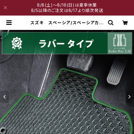
8/8(土)～8/16(日)は夏季休業
8/5以降のご注文は8/17より順次発送
スズキ スペーシア/スペーシアカス
タム R5/11〜 MK54S・MK94S
フロアマット一式 カーマット 防
水 ラバータイプ | 神戸マット工房