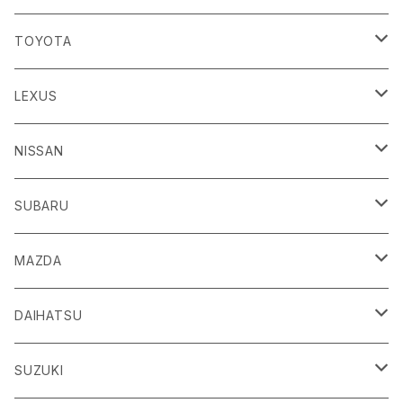
TOYOTA
86
LEXUS
H24/4～R3/8 ZN6
GR86
ＣＴ
NISSAN
R3/10～ ZN8
H23/1～R4/11
ｂＢ
ＥＳ
ＡＤ
SUBARU
H17/12～H28/8 20系
H30/10～
H18/12～ Y12
ｂZ４X
ＧＳ
ＧＴ－Ｒ
ＢＲＺ
MAZDA
R4/5~ XEAM10/11/15・YEAM15
H24/1～R2/7
H19/12～ R35
H24/3～R3/8 ZC6
Ｃ-ＨＲ
ＨＳ
ＮＴ１００クリッパートラック
ＷＲＸ Ｓ４/ＳＴＩ
ＣＸ－３
DAIHATSU
R3/8～ ZD8
H28/12~ 10/50系
H21/7～H30/3
H25/12～ DR16T
H26/8～R3/3 VA系
H27/2～ DK系
ＦＪクルーザー
ＩＳ
ＮV１００クリッパーバン/リオ
ＸＶ/ＸＶハイブリット
ＣＸ－５
アトレー
SUZUKI