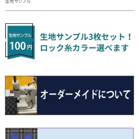
アルファード/ヴェルファイアＨＶ
ＮＸ
キックス
ジャスティ
アクセラ/アクセラ・スポーツ
タント
エブリィ
アイミーブ
NBOXジョイ
Tクロス
ＣＬＡクラス
生地サンプル
H24/6〜 E26 9人乗
R4/1～ ゴルフGTI/R
R4/1～ VJA310W
R3/1～ EVモデル
H27/10～ YD/YE系
H28/3～R3/6
ラグマットサード（M）
H20/5～H27/1 20系
H26/7～R3/7 10系
H20/10～H24/8 H59A
H28/11～ M900系
H21/6～R1/5 BL/BM系
H25/10～R1/7 LA600/610S
H17/9～ DA64/DA17
H22/4～R3/2 HA/HD系
R6/9～ JF5/6
R1/11～ C1DKR
H25/7～31/8
ウィッシュ
ＲＣ
グロリア
ステラ
アテンザセダン/アテンザワゴン
トール
キャリイトラック
アウトランダー
N-ONE
Tロック
ＣＬＡクラスシューティングブレーク
H16/4～28/1 １T系 トゥラン
ラグマットミニ（S）
H27/1～R5/6 30系
R3/11～ 20系
R2/6~R8/6 15系(e-POWER)
R1/7～ LA650/660
H24/4～29/10 20系
H26/10～
H11/6～H16/10 Y34
H23/5～ LA100系
H24/11～R1/8 GJ系
H28/11～ M900系
H13/9～ DA系
H24/10～R2/12 GF系
H24/11～R2/3 JG1・JG2
R2/7～ A1D系
H27/6～R1/8
ヴィッツ
ＲＸ
サクラ
ソルテラ
キャロル
ハイゼット・キャディー
クロスビー(XBEE)
アウトランダーＰＨＥＶ
N-ONE e:
ティグアン
ＣＬＳクラス
R5/6～ 40系
R8/6～ 16系
R2/11～ JG3・JG4
H22/12～R2/3 130系
H27/10～R4/7 20系5人乗
R4/5～ B6AW
R4/5~ XEAM10X・YEAM15X
H27/1～ HB36/37/97S
H28/6～R3/9 LA700V
H29/12～R7/10 MN71S
H25/1～ GG/GN系 5人乗
R7/9~ JG5
H20/9～H29/1 5NC系
H30/6～
ヴォクシー
ＵＸ
シーマ
ディアスワゴン
キャロルエコ
ハイゼット・カーゴ
ジムニー
エクリプスクロス/エクリプスクロスPHEV
N-VAN
トゥアレグ
Ｅクラス
R01/8～R4/7 20系6人乗
R7/10～ MND1S
H25/1～ GN0W 7人乗
H29/1～ 5NC/5ND系
H26/1～R4/1 80系
H30/11～
H13/1～R4/8 F50・Y51
H21/9～R2/4 S300系
H24/11～H27/1 HB35S
H16/12～ S300/S700系
H3/6～ JA/JB系
H30/3～ GK/GL系
H30/7～ JJ1・JJ2
H15/9～H30/4 7L/7P系
H28/7～
エスクァイア
シルビア
トレジア
スクラム
ハイゼット・トラック
ジムニーノマド
タウンボックス
N-VAN e:
パサート
ＧＬＡクラス
H29/12～R4/7 20系7人乗
R4/1～ 90系
H26/10～R3/12 80系
H3/1～H11/1 S13・S14
H22/11～H28/3 120系
H17/9～ DG64/DG17
H11/1～ S200/S500系
R7/4～ JC74W
H26/2～ DS17/64W
R6/10~ JJ3
H23/5～H27/7 3CCAX
H26/5～R2/6
エスティマ
シルフィ
フォレスター
スクラムトラック
ブーン
ジムニーワイド/ジムニーシエラ
ディグニティ
N‐WGN/N‐WGNカスタム
ザ・ビートル
ＧＬＥクラス
R4/11～ 10系
H11/1～H14/11 S15
H27/7～ 3CC/3CD系
H18/1～H24/5（前期）
H24/12～R3/10 TB17
H14/2～ SG/SH/SJ/SK系
H25/9～ DG16T
H28/4～R5/12 M700系
H10/1～H14/1 JB33/43W
H24/7～H29/1 BHGY51
H25/11～ JH1・JH2・JH3・JH4
H24/4～R3/4 16C系
R1/6～
エスティマ・ハイブリッド
ジューク
プレオ
デミオ
ミラ
スイフト/スイフトスポーツ
デリカＤ：２
S660
ポロ
Ｓクラス
H24/5～R1/10（後期）
H14/1～ JB43/74W
H18/6～H24/5（前期）
H22/6～R2/6 F15
H22/4～H30/3 L275/285
H19/7～R1/7 DE/DJ系
H18/12～ L275/285
H22/9～ スイフト
H23/3～ MB系
H27/4～R3/12 JW5
H21/10～H30/3 6RC系
H25/10～R3/10
オーリス
スカイライン
プレオプラス
ビアンテ
ミラ・イース
スペーシア/スペーシアカスタム/スペーシアギア
デリカＤ：３
WR-V
Ｖクラス