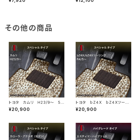
¥7,920
¥12,100
53S フロアマット一式 カー
53S フロアマット一式 カー
マット 防水 ラバータイプ
マット スタンダードタイプ
その他の商品
トヨタ カムリ H23/9〜 5
トヨタ ｂZ４X ｂZ４Xツーリ
0/70系 フロアマット一式 カ
ング R4/5~ XEAM10・XEA
¥20,900
¥20,900
ーマット スペシャルタイプ
M11・XEAM12・XEAM15・XEA
M17・YEAM15 フロアマット一
式 カーマット スペシャルタイ
プ bz4x