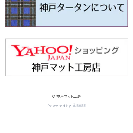
H24/5～R1/10（後期）
H23/12～
H30/3～ AW系
H24/8～H30/3 180系
H13/6～H18/11 V35
H24/12～H29/5 LA300/310
H20/7～30/3 CC系
H23/9～ LA300系
H25/3～R5/11
H23/10～H31/4 BM20 7人乗
R6/3～ DG5
H27/4～
カムリ
スカイライン・クロスオーバー
レヴォーグ
ファミリア バン
ミラ・ココア
スペーシアベース
デリカＤ：５
ZR-V
H18/11～H26/4 V36
H29/5～ LA350/360
H30/12～R5/11
H23/10～H31/4 BM20 5人乗
H23/9～ 50/70系
H21/7～H28/6 J50
H26/6～ VM/VN系
H29/2～H30/6 後期 Y12系
H21/8～H30/3 L675/685
R4/8～ MK33V
H19/1～ CV系
R5/4～ RZ系
カローラ・アクシオ（セダン）
セドリック
レガシィB4
フレア
ミラ・トコット
ソリオ/ソリオバンディット
デリカミニ
アクティ バン/トラック
H26/2～ V37
R5/11～ MK54S・MK94S
H30/6～ 160系
H24/5～ 160系
H11/6～H16/10 Y34
H15/6～R2/8 BN/BM/BL系
H24/10～ MJ系
H30/6～ LA550/560S
H23/1～H27/8 MA15S
R5/5～ B30系/BA系
H11/6～H30/7 バン HH5・HH6
カローラ・クロス
セレナ
レガシィアウトバック
フレアクロスオーバー
ムーヴ
ハスラー
パジェロ
アコード・アコードハイブリッド
H1/6～H11/6 Y30
H27/8～R2/12 MA26/36/46S
H21/12～R3/4 トラック
R3/9～ 10系
H22/11～H28/9 C26
H15/10～ BP/BR/BS/BT系
H26/1～ MS系
H26/12～R5/7 LA150/160S
H26/1～ MR系
H18/10～R1/8 7人乗ロング V90系
H25/6～R2/2 CR系
カローラ・スポーツ
ティアナ
レガシィツーリングワゴン
フレアワゴン
ムーヴキャンバス
バレーノ
パジェロ・ミニ
インサイト
R2/12～ MA27/37/47S
H28/8～R4/11 C27
R7/6～ LA850/860S
H18/10～R1/8 5人乗ショート V80系
R2/2～R5/1 CV3
H30/6～ 210系
H15/2～R2/7 J31/J32/L33
H15/6～H26/10 BP/BR系
H24/6～ MM系
H28/9～R4/7 LA800/810S
H28/3～R2/7 WB系
H6/12～H25/1 H50系
H11/11～R4/12 ZE1・ZE2・ZE4
カローラ・ツーリング
デイズ
レックス
プレマシー
メビウス
フロンクス
プラウディア
ヴェゼル
© 神戸マット工房
R4/11～ C28
R6/3～ CY2
R4/7～ LA850/860S
R1/10～ 210系
H25/6～H31/3 20系
R4/11～ A201F
H22/7～30/3 CW系
H25/4～R3/2 ZVW41N
R6/10～ WDB3S・WEB3S
H24/7～H29/1 Y51系
H25/12～R3/4 RU系
カローラ・フィールダー
デイズルークス
ボンゴバン
ロッキー
ランディ
ミニキャブ・バン
オデッセイ
Powered by
H31/3～ 40系
R3/4～ RV系
H24/5～ 160系
H26/2～R2/2 B21A
R2/9～ S400系
R1/11～ A200系
H28/12～R4/8 C27系
H26/2～ DS17/64V
H15/10～H20/10 RB1/2
クラウン
ノート
ボンゴブローニイバン
ワゴンＲ
ミニキャブ・トラック
オデッセイハイブリッド