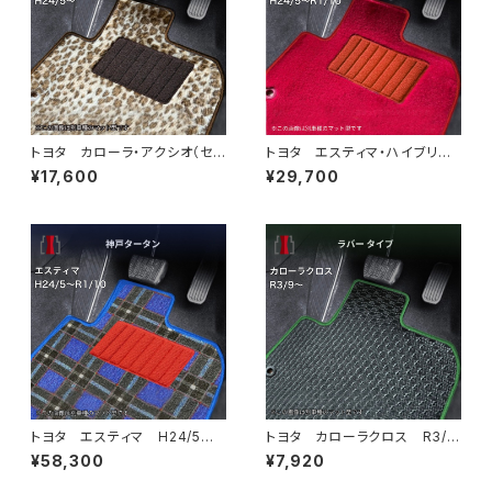
トヨタ カローラ・アクシオ（セダ
トヨタ エスティマ・ハイブリッ
ン） H24/5〜 160系 フロ
ド H24/5〜R1/10（後期） 20
¥17,600
¥29,700
アマット一式 カーマット スペ
系 フロアマット一式 カーマッ
シャルタイプ
ト ハイグレードタイプ
トヨタ エスティマ H24/5〜R
トヨタ カローラクロス R3/
1/10（後期） 50系 フロアマッ
9〜 10系 フロアマット一
¥58,300
¥7,920
ト一式 カーマット 神戸タータ
式 カーマット 防水 ラバー
ン 特別受注生産品
タイプ