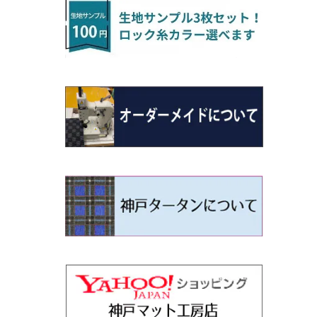
H22/4～R3/2 HA/HD系
アウトランダー
H16/4～28/1 １T系 トゥラン
ラグマットミニ（S）
H27/1～R5/6 30系
R3/11～ 20系
R2/6~R8/6 15系(e-POWER)
R1/7～ LA650/660
H24/4～29/10 20系
H26/10～
H11/6～H16/10 Y34
H23/5～ LA100系
H24/11～R1/8 GJ系
H28/11～ M900系
H13/9～ DA系
H24/11～R2/3 JG1・JG2
R2/7～ A1D系
H27/6～R1/8
ヴィッツ
ＲＸ
サクラ
ソルテラ
キャロル
ハイゼット・キャディー
クロスビー(XBEE)
N-ONE e:
ティグアン
ＣＬＳクラス
H24/10～R2/12 GF系
アウトランダーＰＨＥＶ
R5/6～ 40系
R8/6～ 16系
R2/11～ JG3・JG4
H22/12～R2/3 130系
H27/10～R4/7 20系5人乗
R4/5～ B6AW
R4/5~ XEAM10X・YEAM15X
H27/1～ HB36/37/97S
H28/6～R3/9 LA700V
H29/12～R7/10 MN71S
R7/9~ JG5
H20/9～H29/1 5NC系
H30/6～
ヴォクシー
ＵＸ
シーマ
ディアスワゴン
キャロルエコ
ハイゼット・カーゴ
ジムニー
N-VAN
トゥアレグ
Ｅクラス
H25/1～ GG/GN系 5人乗
エクリプスクロス/エクリプスクロスPH
R01/8～R4/7 20系6人乗
R7/10～ MND1S
H29/1～ 5NC/5ND系
EV
H26/1～R4/1 80系
H30/11～
H13/1～R4/8 F50・Y51
H21/9～R2/4 S300系
H24/11～H27/1 HB35S
H16/12～ S300/S700系
H3/6～ JA/JB系
H30/7～ JJ1・JJ2
H15/9～H30/4 7L/7P系
H28/7～
エスクァイア
シルビア
トレジア
スクラム
ハイゼット・トラック
ジムニーノマド
N-VAN e:
パサート
ＧＬＡクラス
H25/1～ GN0W 7人乗
H29/12～R4/7 20系7人乗
H30/3～ GK/GL系
R4/1～ 90系
タウンボックス
H26/10～R3/12 80系
H3/1～H11/1 S13・S14
H22/11～H28/3 120系
H17/9～ DG64/DG17
H11/1～ S200/S500系
R7/4～ JC74W
R6/10~ JJ3
H23/5～H27/7 3CCAX
H26/5～R2/6
エスティマ
シルフィ
フォレスター
スクラムトラック
ブーン
ジムニーワイド/ジムニーシエラ
N‐WGN/N‐WGNカスタム
ザ・ビートル
ＧＬＥクラス
R4/11～ 10系
H26/2～ DS17/64W
H11/1～H14/11 S15
H27/7～ 3CC/3CD系
ディグニティ
H18/1～H24/5（前期）
H24/12～R3/10 TB17
H14/2～ SG/SH/SJ/SK系
H25/9～ DG16T
H28/4～R5/12 M700系
H10/1～H14/1 JB33/43W
H25/11～ JH1・JH2・JH3・JH4
H24/4～R3/4 16C系
R1/6～
エスティマ・ハイブリッド
ジューク
プレオ
デミオ
ミラ
スイフト/スイフトスポーツ
S660
ポロ
Ｓクラス
H24/7～H29/1 BHGY51
H24/5～R1/10（後期）
H14/1～ JB43/74W
デリカＤ：２
H18/6～H24/5（前期）
H22/6～R2/6 F15
H22/4～H30/3 L275/285
H19/7～R1/7 DE/DJ系
H18/12～ L275/285
H22/9～ スイフト
H27/4～R3/12 JW5
H21/10～H30/3 6RC系
H25/10～R3/10
オーリス
スカイライン
プレオプラス
ビアンテ
ミラ・イース
スペーシア/スペーシアカスタム/スペー
WR-V
Ｖクラス
シアギア
H23/3～ MB系
H24/5～R1/10（後期）
H23/12～
H30/3～ AW系
デリカＤ：３
H24/8～H30/3 180系
H13/6～H18/11 V35
H24/12～H29/5 LA300/310
H20/7～30/3 CC系
H23/9～ LA300系
R6/3～ DG5
H27/4～
カムリ
スカイライン・クロスオーバー
レヴォーグ
ファミリア バン
ミラ・ココア
ZR-V
H25/3～R5/11
スペーシアベース