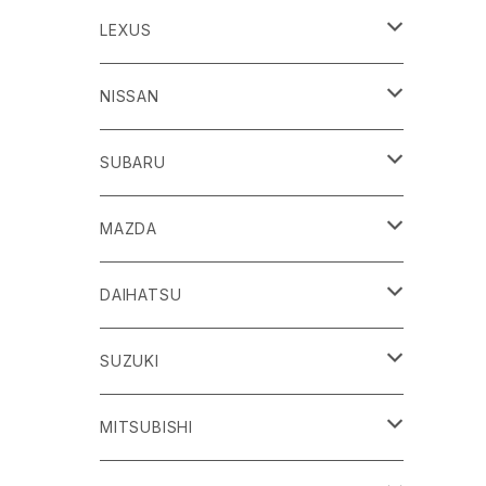
86
LEXUS
H24/4～R3/8 ZN6
GR86
ＣＴ
NISSAN
R3/10～ ZN8
H23/1～R4/11
ｂＢ
ＥＳ
ＡＤ
SUBARU
H17/12～H28/8 20系
H30/10～
H18/12～ Y12
ｂZ４X
ＧＳ
ＧＴ－Ｒ
ＢＲＺ
MAZDA
R4/5~ XEAM10/11/15・YEAM15
H24/1～R2/7
H19/12～ R35
H24/3～R3/8 ZC6
Ｃ-ＨＲ
ＨＳ
ＮＴ１００クリッパートラック
ＷＲＸ Ｓ４/ＳＴＩ
ＣＸ－３
DAIHATSU
R3/8～ ZD8
H28/12~ 10/50系
H21/7～H30/3
H25/12～ DR16T
H26/8～R3/3 VA系
H27/2～ DK系
ＦＪクルーザー
ＩＳ
ＮV１００クリッパーバン/リオ
ＸＶ/ＸＶハイブリット
ＣＸ－５
アトレー
SUZUKI
H22/12～H30/1 GSJ15W
H25/5～
H25/12～H27/3 DR64
H25/6～H29/4 GPE
H24/2～H29/2 KE系
H17/5～ S300/S700系
ＩＱ（アイキュー）
ＬＢＸ
アリア
インプレッサ /G4/スポーツ
ＣＸ－８
アルティス
eビターラ
MITSUBISHI
H27/3～ DR17
H24/10～R5/4 GP/GT（XV)
H29/2～R8/5 KF系