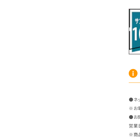
R7/10～ ZE2
R4/5～ RP6/7/8
H15/9～ 6・7人乗
H18/7~H26/5 7人乗 RN6/7/8/9
スープラ
バモス
H27/7～ 5人乗
H21/6~H24/4 5人乗 RN6/8
R1/5～ ＤＢ系
H11/6～H30/5 HM1・HM2
スペイド
バモス ホビオ
H24/4~H26/5 6人乗 RN6/7/8/9
H24/7～R2/12 140系
H15/4～Ｈ30/5 HM3・HM4
センチュリー
フィット/フィットハイブリッド
H9/4～R5/9 50/60系
H25/9～R2/2 GK/GP系
タウンエース・トラック
フリード/フリードハイブリッド
R2/2～ GR/GS系
H20/2～ 400系
H23/10～H28/9 GB3/4・GP3
タウンエース・バン
フリードスパイク/フリードスパイクHV
●ネ
H28/9～R6/6 GB5/6/7/8
※お
H20/2～ 400系
H22/7～H28/9 GB3/4
タンク
フリード+（プラス）/+ハイブリッド
●お
R6/6～ 5人乗 GT2/4/6/8
営業
H28/11～R2/9 M900A・M910A
H28/9～R6/6 GB5/6/7/8
ノア
プレリュード
※商