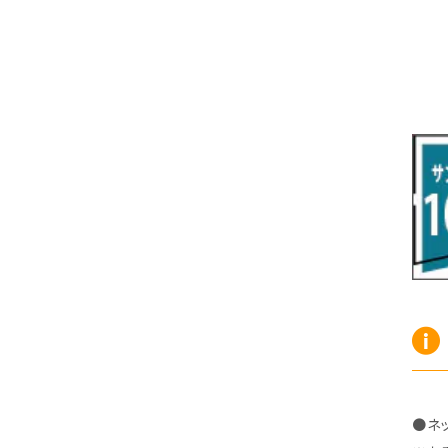
R7/10～ ZE2
R4/5～ RP6/7/8
H15/9～ 6・7人乗
H18/7~H26/5 7人乗 RN6/7/8/9
スープラ
バモス
H27/7～ 5人乗
H21/6~H24/4 5人乗 RN6/8
R1/5～ ＤＢ系
H11/6～H30/5 HM1・HM2
スペイド
バモス ホビオ
H24/4~H26/5 6人乗 RN6/7/8/9
H24/7～R2/12 140系
H15/4～Ｈ30/5 HM3・HM4
センチュリー
フィット/フィットハイブリッド
H9/4～R5/9 50/60系
H25/9～R2/2 GK/GP系
タウンエース・トラック
フリード/フリードハイブリッド
R2/2～ GR/GS系
H20/2～ 400系
H23/10～H28/9 GB3/4・GP3
タウンエース・バン
フリードスパイク/フリードスパイクHV
H28/9～R6/6 GB5/6/7/8
H20/2～ 400系
H22/7～H28/9 GB3/4
タンク
フリード+（プラス）/+ハイブリッド
R6/6～ 5人乗 GT2/4/6/8
H28/11～R2/9 M900A・M910A
H28/9～R6/6 GB5/6/7/8
ノア
プレリュード
●ネ