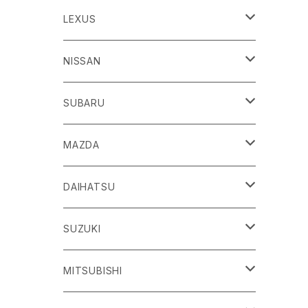
86
LEXUS
H24/4～R3/8 ZN6
GR86
ＣＴ
NISSAN
R3/10～ ZN8
H23/1～R4/11
ｂＢ
ＥＳ
ＡＤ
SUBARU
H17/12～H28/8 20系
H30/10～
H18/12～ Y12
ｂZ４X
ＧＳ
ＧＴ－Ｒ
ＢＲＺ
MAZDA
R4/5~ XEAM10/11/15・YEAM15
H24/1～R2/7
H19/12～ R35
H24/3～R3/8 ZC6
Ｃ-ＨＲ
ＨＳ
ＮＴ１００クリッパートラック
ＷＲＸ Ｓ４/ＳＴＩ
ＣＸ－３
DAIHATSU
R3/8～ ZD8
H28/12~ 10/50系
H21/7～H30/3
H25/12～ DR16T
H26/8～R3/3 VA系
H27/2～ DK系
ＦＪクルーザー
ＩＳ
ＮV１００クリッパーバン/リオ
ＸＶ/ＸＶハイブリット
ＣＸ－５
アトレー
SUZUKI
H22/12～H30/1 GSJ15W
H25/5～
H25/12～H27/3 DR64
H25/6～H29/4 GPE
H24/2～H29/2 KE系
H17/5～ S300/S700系
ＩＱ（アイキュー）
ＬＢＸ
アリア
インプレッサ /G4/スポーツ
ＣＸ－８
アルティス
eビターラ
MITSUBISHI
H27/3～ DR17
H24/10～R5/4 GP/GT（XV)
H29/2～R8/5 KF系