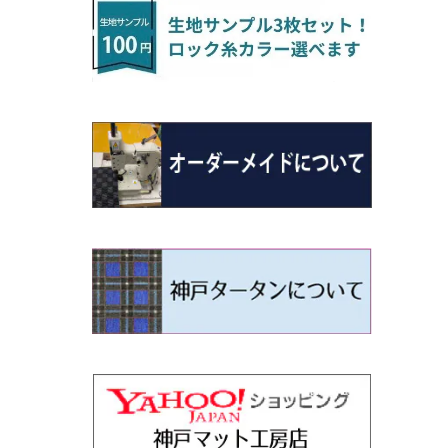
H22/4～R3/2 HA/HD系
アウトランダー
H16/4～28/1 １T系 トゥラン
ラグマットミニ（S）
H27/1～R5/6 30系
R3/11～ 20系
R2/6~R8/6 15系(e-POWER)
R1/7～ LA650/660
H24/4～29/10 20系
H26/10～
H11/6～H16/10 Y34
H23/5～ LA100系
H24/11～R1/8 GJ系
H28/11～ M900系
H13/9～ DA系
H24/11～R2/3 JG1・JG2
R2/7～ A1D系
H27/6～R1/8
ヴィッツ
ＲＸ
サクラ
ソルテラ
キャロル
ハイゼット・キャディー
クロスビー(XBEE)
N-ONE e:
ティグアン
ＣＬＳクラス
H24/10～R2/12 GF系
アウトランダーＰＨＥＶ
R5/6～ 40系
R8/6～ 16系
R2/11～ JG3・JG4
H22/12～R2/3 130系
H27/10～R4/7 20系5人乗
R4/5～ B6AW
R4/5~ XEAM10X・YEAM15X
H27/1～ HB36/37/97S
H28/6～R3/9 LA700V
H29/12～R7/10 MN71S
R7/9~ JG5
H20/9～H29/1 5NC系
H30/6～
ヴォクシー
ＵＸ
シーマ
ディアスワゴン
キャロルエコ
ハイゼット・カーゴ
ジムニー
N-VAN
トゥアレグ
Ｅクラス
H25/1～ GG/GN系 5人乗
エクリプスクロス/エクリプスクロスPH
R01/8～R4/7 20系6人乗
R7/10～ MND1S
H29/1～ 5NC/5ND系
EV
H26/1～R4/1 80系
H30/11～
H13/1～R4/8 F50・Y51
H21/9～R2/4 S300系
H24/11～H27/1 HB35S
H16/12～ S300/S700系
H3/6～ JA/JB系
H30/7～ JJ1・JJ2
H15/9～H30/4 7L/7P系
H28/7～
エスクァイア
シルビア
トレジア
スクラム
ハイゼット・トラック
ジムニーノマド
N-VAN e:
パサート
ＧＬＡクラス
H25/1～ GN0W 7人乗
H29/12～R4/7 20系7人乗
H30/3～ GK/GL系
R4/1～ 90系
タウンボックス
H26/10～R3/12 80系
H3/1～H11/1 S13・S14
H22/11～H28/3 120系
H17/9～ DG64/DG17
H11/1～ S200/S500系
R7/4～ JC74W
R6/10~ JJ3
H23/5～H27/7 3CCAX
H26/5～R2/6
エスティマ
シルフィ
フォレスター
スクラムトラック
ブーン
ジムニーワイド/ジムニーシエラ
N‐WGN/N‐WGNカスタム
ザ・ビートル
ＧＬＥクラス
R4/11～ 10系
H26/2～ DS17/64W
H11/1～H14/11 S15
H27/7～ 3CC/3CD系
ディグニティ
H18/1～H24/5（前期）
H24/12～R3/10 TB17
H14/2～ SG/SH/SJ/SK系
H25/9～ DG16T
H28/4～R5/12 M700系
H10/1～H14/1 JB33/43W
H25/11～ JH1・JH2・JH3・JH4
H24/4～R3/4 16C系
R1/6～
エスティマ・ハイブリッド
ジューク
プレオ
デミオ
ミラ
スイフト/スイフトスポーツ
S660
ポロ
Ｓクラス
H24/7～H29/1 BHGY51
H24/5～R1/10（後期）
H14/1～ JB43/74W
デリカＤ：２
H18/6～H24/5（前期）
H22/6～R2/6 F15
H22/4～H30/3 L275/285
H19/7～R1/7 DE/DJ系
H18/12～ L275/285
H22/9～ スイフト
H27/4～R3/12 JW5
H21/10～H30/3 6RC系
H25/10～R3/10
オーリス
スカイライン
プレオプラス
ビアンテ
ミラ・イース
スペーシア/スペーシアカスタム/スペー
WR-V
Ｖクラス
シアギア
H23/3～ MB系
H24/5～R1/10（後期）
H23/12～
H30/3～ AW系
デリカＤ：３
H24/8～H30/3 180系
H13/6～H18/11 V35
H24/12～H29/5 LA300/310
H20/7～30/3 CC系
H23/9～ LA300系
R6/3～ DG5
H27/4～
カムリ
スカイライン・クロスオーバー
レヴォーグ
ファミリア バン
ミラ・ココア
ZR-V
H25/3～R5/11
スペーシアベース