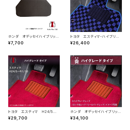
ホンダ オデッセイハイブリッ
トヨタ エスティマ・ハイブリッ
ド R5/12〜 RC5 アンダー
ド H24/5〜R1/10（後期） 20
¥7,700
¥26,400
ラゲッジマット トランクマッ
系 フロアマット一式 カーマッ
ト カーマット 防水 ラバータ
ト スタンダードタイプ
イプ rc5
トヨタ エスティマ H24/5〜R
ホンダ オデッセイハイブリッ
1/10（後期） 50系 フロアマッ
ド R5/12～ RC5 フロアマ
¥29,700
¥34,100
ト一式 カーマット ハイグレー
ット一式 カーマット ハイグレ
ドタイプ
ードタイプ