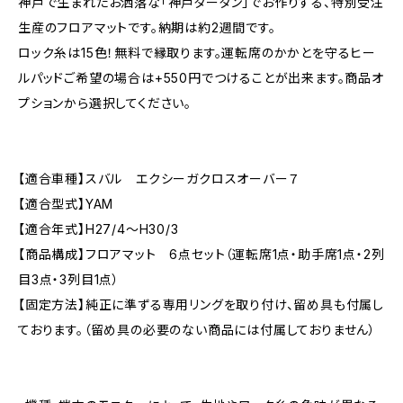
神戸で生まれたお洒落な「神戸タータン」でお作りする、特別受注
生産のフロアマットです。納期は約2週間です。
ロック糸は15色！無料で縁取ります。運転席のかかとを守るヒー
ルパッドご希望の場合は+550円でつけることが出来ます。商品オ
プションから選択してください。
【適合車種】スバル エクシーガクロスオーバー７
【適合型式】YAM
【適合年式】H27/4〜H30/3
【商品構成】フロアマット 6点セット（運転席1点・助手席1点・2列
目3点・3列目1点）
【固定方法】純正に準ずる専用リングを取り付け、留め具も付属し
ております。（留め具の必要のない商品には付属しておりません）