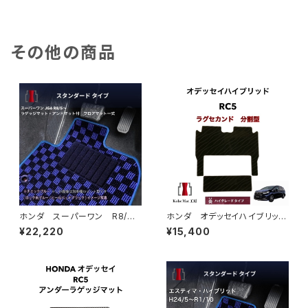
ト ハイグレードタイプ
ト スペシャルタイプ
その他の商品
ホンダ スーパーワン R8/
ホンダ オデッセイハイブリッ
5〜 JG6 ラゲッジマット・ア
ド e:HEV R5/12〜 RC5
¥22,220
¥15,400
ンドマット付 フロアマット一
ラグセカンド ラグマット 2列
式 カーマット スタンダードタ
目 カーマット ハイグレードタ
イプ スーパーONE Super-O
イプ
NE jg6