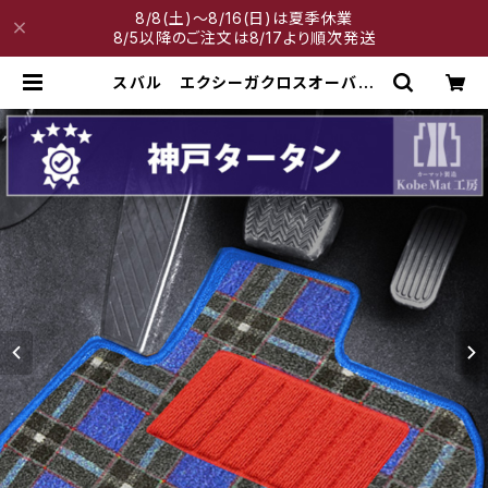
8/8(土)～8/16(日)は夏季休業
8/5以降のご注文は8/17より順次発送
スバル エクシーガクロスオーバー
７ H27/4〜H30/3 YAM フロ
アマット一式 カーマット 神戸ター
タン 特別受注生産品 | 神戸マット
工房