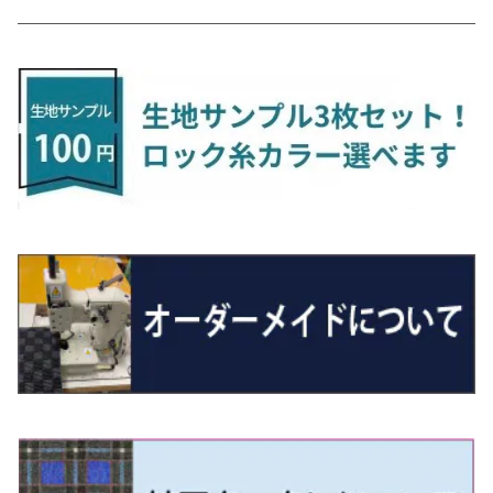
H24/6〜 E26 9人乗
R4/1～ ゴルフGTI/R
R4/1～ VJA310W
R3/1～ EVモデル
H27/10～ YD/YE系
H28/3～R3/6
ラグマットサード（M）
H20/5～H27/1 20系
H26/7～R3/7 10系
H20/10～H24/8 H59A
H28/11～ M900系
H21/6～R1/5 BL/BM系
H25/10～R1/7 LA600/610S
H17/9～ DA64/DA17
H22/4～R3/2 HA/HD系
R6/9～ JF5/6
R1/11～ C1DKR
H25/7～31/8
ウィッシュ
ＲＣ
グロリア
ステラ
アテンザセダン/アテンザワゴン
トール
キャリイトラック
アウトランダー
N-ONE
Tロック
ＣＬＡクラスシューティングブレーク
H16/4～28/1 １T系 トゥラン
ラグマットミニ（S）
H27/1～R5/6 30系
R3/11～ 20系
R2/6~R8/6 15系(e-POWER)
R1/7～ LA650/660
H24/4～29/10 20系
H26/10～
H11/6～H16/10 Y34
H23/5～ LA100系
H24/11～R1/8 GJ系
H28/11～ M900系
H13/9～ DA系
H24/10～R2/12 GF系
H24/11～R2/3 JG1・JG2
R2/7～ A1D系
H27/6～R1/8
ヴィッツ
ＲＸ
サクラ
ソルテラ
キャロル
ハイゼット・キャディー
クロスビー(XBEE)
アウトランダーＰＨＥＶ
N-ONE e:
ティグアン
ＣＬＳクラス
R5/6～ 40系
R8/6～ 16系
R2/11～ JG3・JG4
H22/12～R2/3 130系
H27/10～R4/7 20系5人乗
R4/5～ B6AW
R4/5~ XEAM10X・YEAM15X
H27/1～ HB36/37/97S
H28/6～R3/9 LA700V
H29/12～R7/10 MN71S
H25/1～ GG/GN系 5人乗
R7/9~ JG5
H20/9～H29/1 5NC系
H30/6～
ヴォクシー
ＵＸ
シーマ
ディアスワゴン
キャロルエコ
ハイゼット・カーゴ
ジムニー
エクリプスクロス/エクリプスクロスPHEV
N-VAN
トゥアレグ
Ｅクラス
R01/8～R4/7 20系6人乗
R7/10～ MND1S
H25/1～ GN0W 7人乗
H29/1～ 5NC/5ND系
H26/1～R4/1 80系
H30/11～
H13/1～R4/8 F50・Y51
H21/9～R2/4 S300系
H24/11～H27/1 HB35S
H16/12～ S300/S700系
H3/6～ JA/JB系
H30/3～ GK/GL系
H30/7～ JJ1・JJ2
H15/9～H30/4 7L/7P系
H28/7～
エスクァイア
シルビア
トレジア
スクラム
ハイゼット・トラック
ジムニーノマド
タウンボックス
N-VAN e:
パサート
ＧＬＡクラス
H29/12～R4/7 20系7人乗
R4/1～ 90系
H26/10～R3/12 80系
H3/1～H11/1 S13・S14
H22/11～H28/3 120系
H17/9～ DG64/DG17
H11/1～ S200/S500系
R7/4～ JC74W
H26/2～ DS17/64W
R6/10~ JJ3
H23/5～H27/7 3CCAX
H26/5～R2/6
エスティマ
シルフィ
フォレスター
スクラムトラック
ブーン
ジムニーワイド/ジムニーシエラ
ディグニティ
N‐WGN/N‐WGNカスタム
ザ・ビートル
ＧＬＥクラス
R4/11～ 10系
H11/1～H14/11 S15
H27/7～ 3CC/3CD系
H18/1～H24/5（前期）
H24/12～R3/10 TB17
H14/2～ SG/SH/SJ/SK系
H25/9～ DG16T
H28/4～R5/12 M700系
H10/1～H14/1 JB33/43W
H24/7～H29/1 BHGY51
H25/11～ JH1・JH2・JH3・JH4
H24/4～R3/4 16C系
R1/6～
エスティマ・ハイブリッド
ジューク
プレオ
デミオ
ミラ
スイフト/スイフトスポーツ
デリカＤ：２
S660
ポロ
Ｓクラス
H24/5～R1/10（後期）
H14/1～ JB43/74W
H18/6～H24/5（前期）
H22/6～R2/6 F15
H22/4～H30/3 L275/285
H19/7～R1/7 DE/DJ系
H18/12～ L275/285
H22/9～ スイフト
H23/3～ MB系
H27/4～R3/12 JW5
H21/10～H30/3 6RC系
H25/10～R3/10
オーリス
スカイライン
プレオプラス
ビアンテ
ミラ・イース
スペーシア/スペーシアカスタム/スペーシアギア
デリカＤ：３
WR-V
Ｖクラス