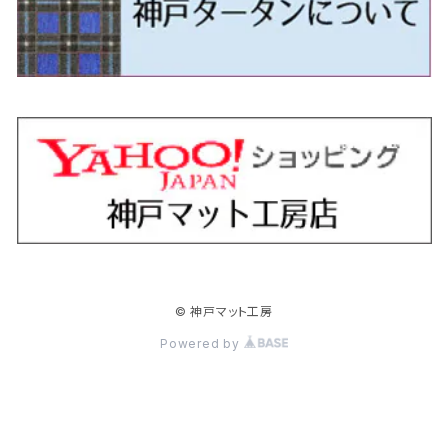
H24/5～R1/10（後期）
H23/12～
H30/3～ AW系
H24/8～H30/3 180系
H13/6～H18/11 V35
H24/12～H29/5 LA300/310
H20/7～30/3 CC系
H23/9～ LA300系
H25/3～R5/11
H23/10～H31/4 BM20 7人乗
R6/3～ DG5
H27/4～
カムリ
スカイライン・クロスオーバー
レヴォーグ
ファミリア バン
ミラ・ココア
スペーシアベース
デリカＤ：５
ZR-V
H18/11～H26/4 V36
H29/5～ LA350/360
H30/12～R5/11
H23/10～H31/4 BM20 5人乗
H23/9～ 50/70系
H21/7～H28/6 J50
H26/6～ VM/VN系
H29/2～H30/6 後期 Y12系
H21/8～H30/3 L675/685
R4/8～ MK33V
H19/1～ CV系
R5/4～ RZ系
カローラ・アクシオ（セダン）
セドリック
レガシィB4
フレア
ミラ・トコット
ソリオ/ソリオバンディット
デリカミニ
アクティ バン/トラック
H26/2～ V37
R5/11～ MK54S・MK94S
H30/6～ 160系
H24/5～ 160系
H11/6～H16/10 Y34
H15/6～R2/8 BN/BM/BL系
H24/10～ MJ系
H30/6～ LA550/560S
H23/1～H27/8 MA15S
R5/5～ B30系/BA系
H11/6～H30/7 バン HH5・HH6
カローラ・クロス
セレナ
レガシィアウトバック
フレアクロスオーバー
ムーヴ
ハスラー
パジェロ
アコード・アコードハイブリッド
H1/6～H11/6 Y30
H27/8～R2/12 MA26/36/46S
H21/12～R3/4 トラック
R3/9～ 10系
H22/11～H28/9 C26
H15/10～ BP/BR/BS/BT系
H26/1～ MS系
H26/12～R5/7 LA150/160S
H26/1～ MR系
H18/10～R1/8 7人乗ロング V90系
H25/6～R2/2 CR系
カローラ・スポーツ
ティアナ
レガシィツーリングワゴン
フレアワゴン
ムーヴキャンバス
バレーノ
パジェロ・ミニ
インサイト
R2/12～ MA27/37/47S
H28/8～R4/11 C27
R7/6～ LA850/860S
H18/10～R1/8 5人乗ショート V80系
R2/2～R5/1 CV3
H30/6～ 210系
H15/2～R2/7 J31/J32/L33
H15/6～H26/10 BP/BR系
H24/6～ MM系
H28/9～R4/7 LA800/810S
H28/3～R2/7 WB系
H6/12～H25/1 H50系
H11/11～R4/12 ZE1・ZE2・ZE4
カローラ・ツーリング
デイズ
レックス
プレマシー
メビウス
フロンクス
プラウディア
ヴェゼル
© 神戸マット工房
R4/11～ C28
R6/3～ CY2
R4/7～ LA850/860S
R1/10～ 210系
H25/6～H31/3 20系
R4/11～ A201F
H22/7～30/3 CW系
H25/4～R3/2 ZVW41N
R6/10～ WDB3S・WEB3S
H24/7～H29/1 Y51系
H25/12～R3/4 RU系
カローラ・フィールダー
デイズルークス
ボンゴバン
ロッキー
ランディ
ミニキャブ・バン
オデッセイ
Powered by
H31/3～ 40系
R3/4～ RV系
H24/5～ 160系
H26/2～R2/2 B21A
R2/9～ S400系
R1/11～ A200系
H28/12～R4/8 C27系
H26/2～ DS17/64V
H15/10～H20/10 RB1/2
クラウン
ノート
ボンゴブローニイバン
ワゴンＲ
ミニキャブ・トラック
オデッセイハイブリッド