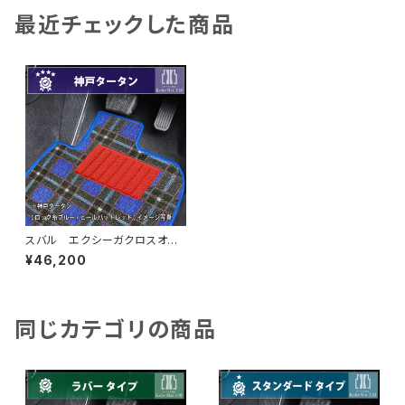
最近チェックした商品
スバル エクシーガクロスオー
バー７ H27/4〜H30/3 YA
¥46,200
M フロアマット一式 カーマッ
ト 神戸タータン 特別受注生
産品
同じカテゴリの商品