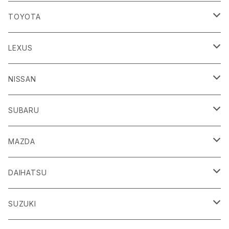
TOYOTA
86
LEXUS
H24/4～R3/8 ZN6
GR86
ＣＴ
NISSAN
R3/10～ ZN8
H23/1～R4/11
ｂＢ
ＥＳ
ＡＤ
SUBARU
H17/12～H28/8 20系
H30/10～
H18/12～ Y12
ｂZ４X
ＧＳ
ＧＴ－Ｒ
ＢＲＺ
MAZDA
R4/5~ XEAM10/11/15・YEAM15
H24/1～R2/7
H19/12～ R35
H24/3～R3/8 ZC6
Ｃ-ＨＲ
ＨＳ
ＮＴ１００クリッパートラック
ＷＲＸ Ｓ４/ＳＴＩ
ＣＸ－３
DAIHATSU
R3/8～ ZD8
H28/12~ 10/50系
H21/7～H30/3
H25/12～ DR16T
H26/8～R3/3 VA系
H27/2～ DK系
ＦＪクルーザー
ＩＳ
ＮV１００クリッパーバン/リオ
ＸＶ/ＸＶハイブリット
ＣＸ－５
アトレー
SUZUKI