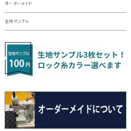
R3/7～ MXPK系
H24/4～R4/1 S3系
H29/9～R5/10 JF3/4
H30/10～
H23/9～H30/4 270系
H29/10～
H24/6～ E26 3人乗
H24/2～H26/9 S200系
R1/8～ GJ系
H14/6～ L880/LA400K
H28/2～ FF21S
H25/6～H31/3 ｅｋカスタム
H24/7～H29/8 JF1/2
H25/4～R3/4 AU系
H24/4～R1/6
MINIクロスオーバー
アリオン
ＬＸ
キューブ
シフォン
ＭＸ－３０
タフト
エスクード
ekクロスEV
NBOXスラッシュ
シャラン
Ｃクラス
ラグマット
オーダーメイド
R4/1～ S7系
R5/10～ JF5/6
H24/6～ E26 5・6人乗
H26/9～ S500系
H31/3～ ｅｋクロス
R3/6～ CDD系
H23/10～R3/3 260系
H27/9～R3/10 URJ201W
H14/10～R2/3 Z11・Z12
H28/12～R1/7 LA600/610
R2/10～ DREJ3P
R2/6～ LA900/910S
H17/5～H27/10 TA/TD系
R4/6～ B5AW
H26/12～R2/2 JF1/2
H23/2～ 7N系
H26/7～R4/2
ラグマットセカンド（L）
アルファード/ヴェルファイアＨＶ
ＮＸ
キックス
ジャスティ
アクセラ/アクセラ・スポーツ
タント
エブリィ
アイミーブ
NBOXジョイ
Tクロス
ＣＬＡクラス
生地サンプル
H24/6〜 E26 9人乗
R4/1～ ゴルフGTI/R
R4/1～ VJA310W
R3/1～ EVモデル
H27/10～ YD/YE系
H28/3～R3/6
ラグマットサード（M）
H20/5～H27/1 20系
H26/7～R3/7 10系
H20/10～H24/8 H59A
H28/11～ M900系
H21/6～R1/5 BL/BM系
H25/10～R1/7 LA600/610S
H17/9～ DA64/DA17
H22/4～R3/2 HA/HD系
R6/9～ JF5/6
R1/11～ C1DKR
H25/7～31/8
ウィッシュ
ＲＣ
グロリア
ステラ
アテンザセダン/アテンザワゴン
トール
キャリイトラック
アウトランダー
N-ONE
Tロック
ＣＬＡクラスシューティングブレーク
H16/4～28/1 １T系 トゥラン
ラグマットミニ（S）
H27/1～R5/6 30系
R3/11～ 20系
R2/6~R8/6 15系(e-POWER)
R1/7～ LA650/660
H24/4～29/10 20系
H26/10～
H11/6～H16/10 Y34
H23/5～ LA100系
H24/11～R1/8 GJ系
H28/11～ M900系
H13/9～ DA系
H24/10～R2/12 GF系
H24/11～R2/3 JG1・JG2
R2/7～ A1D系
H27/6～R1/8
ヴィッツ
ＲＸ
サクラ
ソルテラ
キャロル
ハイゼット・キャディー
クロスビー(XBEE)
アウトランダーＰＨＥＶ
N-ONE e:
ティグアン
ＣＬＳクラス
R5/6～ 40系
R8/6～ 16系
R2/11～ JG3・JG4
H22/12～R2/3 130系
H27/10～R4/7 20系5人乗
R4/5～ B6AW
R4/5~ XEAM10X・YEAM15X
H27/1～ HB36/37/97S
H28/6～R3/9 LA700V
H29/12～R7/10 MN71S
H25/1～ GG/GN系 5人乗
R7/9~ JG5
H20/9～H29/1 5NC系
H30/6～
ヴォクシー
ＵＸ
シーマ
ディアスワゴン
キャロルエコ
ハイゼット・カーゴ
ジムニー
エクリプスクロス/エクリプスクロスPHEV
N-VAN
トゥアレグ
Ｅクラス
R01/8～R4/7 20系6人乗
R7/10～ MND1S
H25/1～ GN0W 7人乗
H29/1～ 5NC/5ND系
H26/1～R4/1 80系
H30/11～
H13/1～R4/8 F50・Y51
H21/9～R2/4 S300系
H24/11～H27/1 HB35S
H16/12～ S300/S700系
H3/6～ JA/JB系
H30/3～ GK/GL系
H30/7～ JJ1・JJ2
H15/9～H30/4 7L/7P系
H28/7～
エスクァイア
シルビア
トレジア
スクラム
ハイゼット・トラック
ジムニーノマド
タウンボックス
N-VAN e:
パサート
ＧＬＡクラス
H29/12～R4/7 20系7人乗
R4/1～ 90系
H26/10～R3/12 80系
H3/1～H11/1 S13・S14
H22/11～H28/3 120系
H17/9～ DG64/DG17
H11/1～ S200/S500系
R7/4～ JC74W
H26/2～ DS17/64W
R6/10~ JJ3
H23/5～H27/7 3CCAX
H26/5～R2/6
エスティマ
シルフィ
フォレスター
スクラムトラック
ブーン
ジムニーワイド/ジムニーシエラ
ディグニティ
N‐WGN/N‐WGNカスタム
ザ・ビートル
ＧＬＥクラス
R4/11～ 10系
H11/1～H14/11 S15
H27/7～ 3CC/3CD系
H18/1～H24/5（前期）
H24/12～R3/10 TB17
H14/2～ SG/SH/SJ/SK系
H25/9～ DG16T
H28/4～R5/12 M700系
H10/1～H14/1 JB33/43W
H24/7～H29/1 BHGY51
H25/11～ JH1・JH2・JH3・JH4
H24/4～R3/4 16C系
R1/6～
エスティマ・ハイブリッド
ジューク
プレオ
デミオ
ミラ
スイフト/スイフトスポーツ
デリカＤ：２
S660
ポロ
Ｓクラス