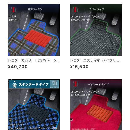
トヨタ カムリ H23/9〜 5
トヨタ エスティマ・ハイブリッ
0/70系 フロアマット一式 カ
ド H24/5〜R1/10（後期） 20
¥40,700
¥16,500
ーマット 神戸タータン 特別
系 フロアマット一式 カーマッ
受注生産品
ト 防水 ラバータイプ