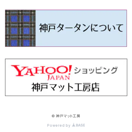
H24/5～R1/10（後期）
H14/1～ JB43/74W
H18/6～H24/5（前期）
H22/6～R2/6 F15
H22/4～H30/3 L275/285
H19/7～R1/7 DE/DJ系
H18/12～ L275/285
H22/9～ スイフト
H23/3～ MB系
H27/4～R3/12 JW5
H21/10～H30/3 6RC系
H25/10～R3/10
オーリス
スカイライン
プレオプラス
ビアンテ
ミラ・イース
スペーシア/スペーシアカスタム/スペーシアギア
デリカＤ：３
WR-V
Ｖクラス
H24/5～R1/10（後期）
H23/12～
H30/3～ AW系
H24/8～H30/3 180系
H13/6～H18/11 V35
H24/12～H29/5 LA300/310
H20/7～30/3 CC系
H23/9～ LA300系
H25/3～R5/11
H23/10～H31/4 BM20 7人乗
R6/3～ DG5
H27/4～
カムリ
スカイライン・クロスオーバー
レヴォーグ
ファミリア バン
ミラ・ココア
スペーシアベース
デリカＤ：５
ZR-V
H18/11～H26/4 V36
H29/5～ LA350/360
H30/12～R5/11
H23/10～H31/4 BM20 5人乗
H23/9～ 50/70系
H21/7～H28/6 J50
H26/6～ VM/VN系
H29/2～H30/6 後期 Y12系
H21/8～H30/3 L675/685
R4/8～ MK33V
H19/1～ CV系
R5/4～ RZ系
カローラ・アクシオ（セダン）
セドリック
レガシィB4
フレア
ミラ・トコット
ソリオ/ソリオバンディット
デリカミニ
アクティ バン/トラック
H26/2～ V37
R5/11～ MK54S・MK94S
H30/6～ 160系
H24/5～ 160系
H11/6～H16/10 Y34
H15/6～R2/8 BN/BM/BL系
H24/10～ MJ系
H30/6～ LA550/560S
H23/1～H27/8 MA15S
R5/5～ B30系/BA系
H11/6～H30/7 バン HH5・HH6
カローラ・クロス
セレナ
レガシィアウトバック
フレアクロスオーバー
ムーヴ
ハスラー
パジェロ
アコード・アコードハイブリッド
H1/6～H11/6 Y30
H27/8～R2/12 MA26/36/46S
H21/12～R3/4 トラック
R3/9～ 10系
H22/11～H28/9 C26
H15/10～ BP/BR/BS/BT系
H26/1～ MS系
H26/12～R5/7 LA150/160S
H26/1～ MR系
H18/10～R1/8 7人乗ロング V90系
H25/6～R2/2 CR系
カローラ・スポーツ
ティアナ
レガシィツーリングワゴン
フレアワゴン
ムーヴキャンバス
バレーノ
パジェロ・ミニ
インサイト
R2/12～ MA27/37/47S
H28/8～R4/11 C27
R7/6～ LA850/860S
H18/10～R1/8 5人乗ショート V80系
R2/2～R5/1 CV3
H30/6～ 210系
H15/2～R2/7 J31/J32/L33
H15/6～H26/10 BP/BR系
H24/6～ MM系
H28/9～R4/7 LA800/810S
H28/3～R2/7 WB系
H6/12～H25/1 H50系
H11/11～R4/12 ZE1・ZE2・ZE4
カローラ・ツーリング
デイズ
レックス
プレマシー
メビウス
フロンクス
プラウディア
ヴェゼル
© 神戸マット工房
R4/11～ C28
R6/3～ CY2
R4/7～ LA850/860S
R1/10～ 210系
H25/6～H31/3 20系
R4/11～ A201F
H22/7～30/3 CW系
H25/4～R3/2 ZVW41N
R6/10～ WDB3S・WEB3S
H24/7～H29/1 Y51系
H25/12～R3/4 RU系
カローラ・フィールダー
デイズルークス
ボンゴバン
ロッキー
ランディ
ミニキャブ・バン
オデッセイ
Powered by