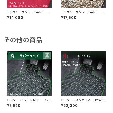
ニッサン サクラ R4/5〜 B
ニッサン サクラ R4/5〜 B
6AW フロアマット一式 カー
6AW フロアマット一式 カー
¥14,080
¥17,600
マット ハイグレードタイプ
マット スペシャルタイプ
その他の商品
トヨタ ライズ R1/11〜 A20
トヨタ エスクァイア H26/1
0系 フロアマット一式 カーマ
0〜R3/12 80系 フロアマッ
¥7,920
¥22,000
ット 防水 ラバータイプ
ト一式 カーマット 防水 ラバ
ータイプ