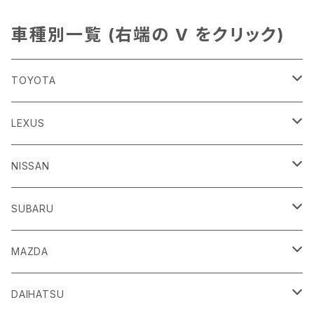
車種別一覧 (右端の V をクリック)
TOYOTA
86
LEXUS
H24/4～R3/8 ZN6
GR86
ＣＴ
NISSAN
R3/10～ ZN8
H23/1～R4/11
ｂＢ
ＥＳ
ＡＤ
SUBARU
H17/12～H28/8 20系
H30/10～
H18/12～ Y12
ｂZ４X
ＧＳ
ＧＴ－Ｒ
ＢＲＺ
MAZDA
R4/5~ XEAM10/11/15・YEAM15
H24/1～R2/7
H19/12～ R35
H24/3～R3/8 ZC6
Ｃ-ＨＲ
ＨＳ
ＮＴ１００クリッパートラック
ＷＲＸ Ｓ４/ＳＴＩ
ＣＸ－３
DAIHATSU