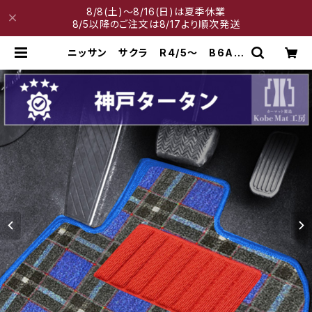
8/8(土)～8/16(日)は夏季休業
8/5以降のご注文は8/17より順次発送
ニッサン サクラ R4/5〜 B6AW
フロアマット一式 カーマット 神
戸タータン 特別受注生産品 | 神戸
マット工房