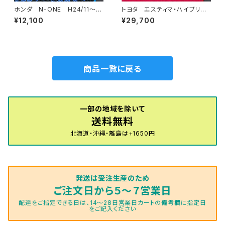
ホンダ N-ONE H24/11〜R
トヨタ エスティマ・ハイブリッ
2/3 JG1・JG2 フロアマット
ド H18/6〜H24/5（前期） 2
¥12,100
¥29,700
一式 カーマット スタンダード
0系 フロアマット一式 カーマ
タイプ
ット ハイグレードタイプ
商品一覧に戻る
一部の地域を除いて
送料無料
北海道・沖縄・離島は+1650円
発送は受注生産のため
ご注文日から５～７営業日
配達をご指定できる日は、14～28日営業日カートの備考欄に指定日
をご記入ください