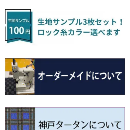
H24/6〜 E26 9人乗
R4/1～ ゴルフGTI/R
R4/1～ VJA310W
R3/1～ EVモデル
H27/10～ YD/YE系
H28/3～R3/6
ラグマットサード（M）
H20/5～H27/1 20系
H26/7～R3/7 10系
H20/10～H24/8 H59A
H28/11～ M900系
H21/6～R1/5 BL/BM系
H25/10～R1/7 LA600/610S
H17/9～ DA64/DA17
H22/4～R3/2 HA/HD系
R6/9～ JF5/6
R1/11～ C1DKR
H25/7～31/8
ウィッシュ
ＲＣ
グロリア
ステラ
アテンザセダン/アテンザワゴン
トール
キャリイトラック
アウトランダー
N-ONE
Tロック
ＣＬＡクラスシューティングブレーク
H16/4～28/1 １T系 トゥラン
ラグマットミニ（S）
H27/1～R5/6 30系
R3/11～ 20系
R2/6~R8/6 15系(e-POWER)
R1/7～ LA650/660
H24/4～29/10 20系
H26/10～
H11/6～H16/10 Y34
H23/5～ LA100系
H24/11～R1/8 GJ系
H28/11～ M900系
H13/9～ DA系
H24/10～R2/12 GF系
H24/11～R2/3 JG1・JG2
R2/7～ A1D系
H27/6～R1/8
ヴィッツ
ＲＸ
サクラ
ソルテラ
キャロル
ハイゼット・キャディー
クロスビー(XBEE)
アウトランダーＰＨＥＶ
N-ONE e:
ティグアン
ＣＬＳクラス
R5/6～ 40系
R8/6～ 16系
R2/11～ JG3・JG4
H22/12～R2/3 130系
H27/10～R4/7 20系5人乗
R4/5～ B6AW
R4/5~ XEAM10X・YEAM15X
H27/1～ HB36/37/97S
H28/6～R3/9 LA700V
H29/12～R7/10 MN71S
H25/1～ GG/GN系 5人乗
R7/9~ JG5
H20/9～H29/1 5NC系
H30/6～
ヴォクシー
ＵＸ
シーマ
ディアスワゴン
キャロルエコ
ハイゼット・カーゴ
ジムニー
エクリプスクロス/エクリプスクロスPHEV
N-VAN
トゥアレグ
Ｅクラス
R01/8～R4/7 20系6人乗
R7/10～ MND1S
H25/1～ GN0W 7人乗
H29/1～ 5NC/5ND系
H26/1～R4/1 80系
H30/11～
H13/1～R4/8 F50・Y51
H21/9～R2/4 S300系
H24/11～H27/1 HB35S
H16/12～ S300/S700系
H3/6～ JA/JB系
H30/3～ GK/GL系
H30/7～ JJ1・JJ2
H15/9～H30/4 7L/7P系
H28/7～
エスクァイア
シルビア
トレジア
スクラム
ハイゼット・トラック
ジムニーノマド
タウンボックス
N-VAN e:
パサート
ＧＬＡクラス
H29/12～R4/7 20系7人乗
R4/1～ 90系
H26/10～R3/12 80系
H3/1～H11/1 S13・S14
H22/11～H28/3 120系
H17/9～ DG64/DG17
H11/1～ S200/S500系
R7/4～ JC74W
H26/2～ DS17/64W
R6/10~ JJ3
H23/5～H27/7 3CCAX
H26/5～R2/6
エスティマ
シルフィ
フォレスター
スクラムトラック
ブーン
ジムニーワイド/ジムニーシエラ
ディグニティ
N‐WGN/N‐WGNカスタム
ザ・ビートル
ＧＬＥクラス
R4/11～ 10系
H11/1～H14/11 S15
H27/7～ 3CC/3CD系
H18/1～H24/5（前期）
H24/12～R3/10 TB17
H14/2～ SG/SH/SJ/SK系
H25/9～ DG16T
H28/4～R5/12 M700系
H10/1～H14/1 JB33/43W
H24/7～H29/1 BHGY51
H25/11～ JH1・JH2・JH3・JH4
H24/4～R3/4 16C系
R1/6～
エスティマ・ハイブリッド
ジューク
プレオ
デミオ
ミラ
スイフト/スイフトスポーツ
デリカＤ：２
S660
ポロ
Ｓクラス
H24/5～R1/10（後期）
H14/1～ JB43/74W
H18/6～H24/5（前期）
H22/6～R2/6 F15
H22/4～H30/3 L275/285
H19/7～R1/7 DE/DJ系
H18/12～ L275/285
H22/9～ スイフト
H23/3～ MB系
H27/4～R3/12 JW5
H21/10～H30/3 6RC系
H25/10～R3/10
オーリス
スカイライン
プレオプラス
ビアンテ
ミラ・イース
スペーシア/スペーシアカスタム/スペーシアギア
デリカＤ：３
WR-V
Ｖクラス
H24/5～R1/10（後期）
H23/12～
H30/3～ AW系
H24/8～H30/3 180系
H13/6～H18/11 V35
H24/12～H29/5 LA300/310
H20/7～30/3 CC系
H23/9～ LA300系
H25/3～R5/11
H23/10～H31/4 BM20 7人乗
R6/3～ DG5
H27/4～
カムリ
スカイライン・クロスオーバー
レヴォーグ
ファミリア バン
ミラ・ココア
スペーシアベース
デリカＤ：５
ZR-V