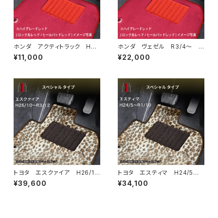
ホンダ アクティトラック H21/
ホンダ ヴェゼル R3/4〜 R
12〜R3/4 HA8・HA9 フロ
V系 ラゲッジマット付 フロア
¥11,000
¥22,000
アマット一式 カーマット ハイ
マット一式 トランクマット カ
グレードタイプ
ーマット ハイグレードタイプ
トヨタ エスクァイア H26/1
トヨタ エスティマ H24/5〜R
0〜R3/12 80系 フロアマッ
1/10（後期） 50系 フロアマッ
¥39,600
¥34,100
ト一式 カーマット スペシャル
ト一式 カーマット スペシャル
タイプ
タイプ