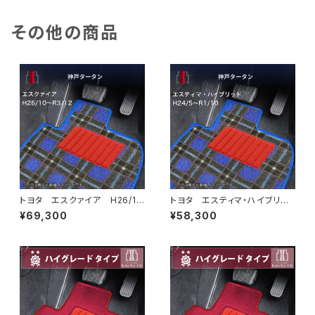
その他の商品
トヨタ エスクァイア H26/1
トヨタ エスティマ・ハイブリッ
0〜R3/12 80系 フロアマッ
ド H24/5〜R1/10（後期） 20
¥69,300
¥58,300
ト一式 カーマット 神戸タータ
系 フロアマット一式 カーマッ
ン 特別受注生産品
ト 神戸タータン 特別受注生
産品