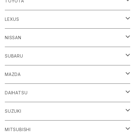
TOYOTA
86
LEXUS
H24/4～R3/8 ZN6
GR86
ＣＴ
NISSAN
R3/10～ ZN8
H23/1～R4/11
ｂＢ
ＥＳ
ＡＤ
SUBARU
H17/12～H28/8 20系
H30/10～
H18/12～ Y12
ｂZ４X
ＧＳ
ＧＴ－Ｒ
ＢＲＺ
MAZDA
R4/5~ XEAM10/11/15・YEAM15
H24/1～R2/7
H19/12～ R35
H24/3～R3/8 ZC6
Ｃ-ＨＲ
ＨＳ
ＮＴ１００クリッパートラック
ＷＲＸ Ｓ４/ＳＴＩ
ＣＸ－３
DAIHATSU
R3/8～ ZD8
H28/12~ 10/50系
H21/7～H30/3
H25/12～ DR16T
H26/8～R3/3 VA系
H27/2～ DK系
ＦＪクルーザー
ＩＳ
ＮV１００クリッパーバン/リオ
ＸＶ/ＸＶハイブリット
ＣＸ－５
アトレー
SUZUKI
H22/12～H30/1 GSJ15W
H25/5～
H25/12～H27/3 DR64
H25/6～H29/4 GPE
H24/2～H29/2 KE系
H17/5～ S300/S700系
ＩＱ（アイキュー）
ＬＢＸ
アリア
インプレッサ /G4/スポーツ
ＣＸ－８
アルティス
eビターラ
MITSUBISHI