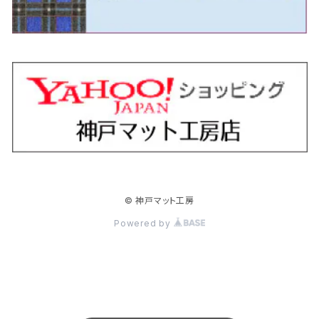
H18/11～H26/4 V36
H29/5～ LA350/360
H30/12～R5/11
H23/10～H31/4 BM20 5人乗
H23/9～ 50/70系
H21/7～H28/6 J50
H26/6～ VM/VN系
H29/2～H30/6 後期 Y12系
H21/8～H30/3 L675/685
R4/8～ MK33V
H19/1～ CV系
R5/4～ RZ系
カローラ・アクシオ（セダン）
セドリック
レガシィB4
フレア
ミラ・トコット
ソリオ/ソリオバンディット
デリカミニ
アクティ バン/トラック
H26/2～ V37
R5/11～ MK54S・MK94S
H30/6～ 160系
H24/5～ 160系
H11/6～H16/10 Y34
H15/6～R2/8 BN/BM/BL系
H24/10～ MJ系
H30/6～ LA550/560S
H23/1～H27/8 MA15S
R5/5～ B30系/BA系
H11/6～H30/7 バン HH5・HH6
カローラ・クロス
セレナ
レガシィアウトバック
フレアクロスオーバー
ムーヴ
ハスラー
パジェロ
アコード・アコードハイブリッド
H1/6～H11/6 Y30
H27/8～R2/12 MA26/36/46S
H21/12～R3/4 トラック
R3/9～ 10系
H22/11～H28/9 C26
H15/10～ BP/BR/BS/BT系
H26/1～ MS系
H26/12～R5/7 LA150/160S
H26/1～ MR系
H18/10～R1/8 7人乗ロング V90系
H25/6～R2/2 CR系
カローラ・スポーツ
ティアナ
レガシィツーリングワゴン
フレアワゴン
ムーヴキャンバス
バレーノ
パジェロ・ミニ
インサイト
R2/12～ MA27/37/47S
H28/8～R4/11 C27
R7/6～ LA850/860S
H18/10～R1/8 5人乗ショート V80系
R2/2～R5/1 CV3
H30/6～ 210系
H15/2～R2/7 J31/J32/L33
H15/6～H26/10 BP/BR系
H24/6～ MM系
H28/9～R4/7 LA800/810S
H28/3～R2/7 WB系
H6/12～H25/1 H50系
H11/11～R4/12 ZE1・ZE2・ZE4
カローラ・ツーリング
デイズ
レックス
プレマシー
メビウス
フロンクス
プラウディア
ヴェゼル
© 神戸マット工房
R4/11～ C28
R6/3～ CY2
R4/7～ LA850/860S
R1/10～ 210系
H25/6～H31/3 20系
R4/11～ A201F
H22/7～30/3 CW系
H25/4～R3/2 ZVW41N
R6/10～ WDB3S・WEB3S
H24/7～H29/1 Y51系
H25/12～R3/4 RU系
カローラ・フィールダー
デイズルークス
ボンゴバン
ロッキー
ランディ
ミニキャブ・バン
オデッセイ
Powered by
H31/3～ 40系
R3/4～ RV系
H24/5～ 160系
H26/2～R2/2 B21A
R2/9～ S400系
R1/11～ A200系
H28/12～R4/8 C27系
H26/2～ DS17/64V
H15/10～H20/10 RB1/2
クラウン
ノート
ボンゴブローニイバン
ワゴンＲ
ミニキャブ・トラック
オデッセイハイブリッド
R4/8～ 90系
H20/10～H25/11 RB3/4
H15/12～R4/7 180/200/210/220系
H17/1～H24/9 E11
R1/5～
H20/9～ MH系
H26/2～ DS16T
H28/2～R4/9 RC4
クラウンエステート
フェアレディＺ
ボンゴトラック
ワゴンＲスマイル
ミラージュ
クロスロード