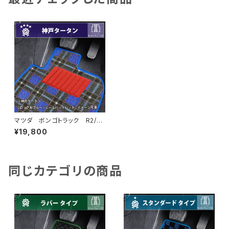
マツダ ボンゴトラック R2/
9〜 S400系 フロアマット一
¥19,800
式 カーマット 神戸タータ
ン 特別受注生産品
同じカテゴリの商品