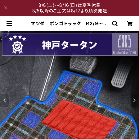
8/8(土)～8/16(日)は夏季休業
8/5以降のご注文は8/17より順次発送
マツダ ボンゴトラック R2/9〜
S400系 フロアマット一式 カーマ
ット 神戸タータン 特別受注生産
品 | 神戸マット工房