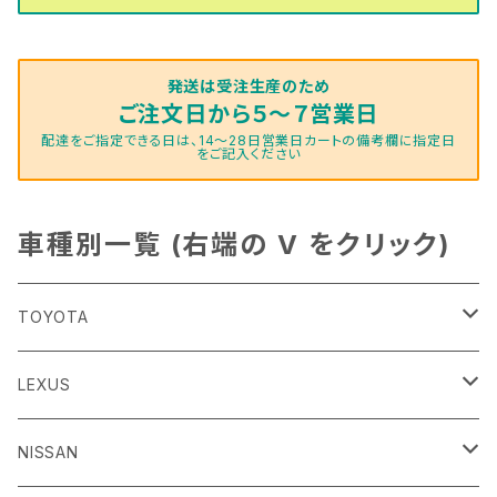
発送は受注生産のため
ご注文日から５～７営業日
配達をご指定できる日は、14～28日営業日カートの備考欄に指定日
をご記入ください
車種別一覧 (右端の V をクリック)
TOYOTA
86
LEXUS
H24/4～R3/8 ZN6
GR86
ＣＴ
NISSAN