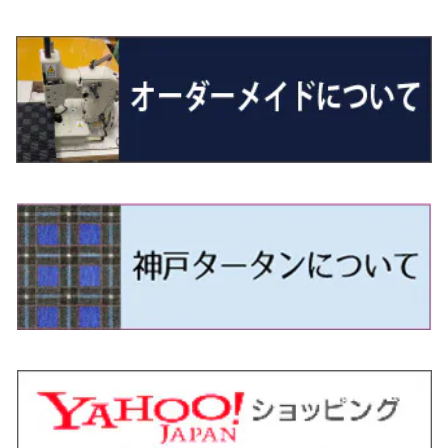
R01/8～R4/7 20系6人乗
R7/10～ MND1S
H25/1～ GN0W 7人乗
H29/1～ 5NC/5ND系
H26/1～R4/1 80系
H30/11～
H13/1～R4/8 F50・Y51
H21/9～R2/4 S300系
H24/11～H27/1 HB35S
H16/12～ S300/S700系
H3/6～ JA/JB系
H30/3～ GK/GL系
H30/7～ JJ1・JJ2
H15/9～H30/4 7L/7P系
H28/7～
エスクァイア
シルビア
トレジア
スクラム
ハイゼット・トラック
ジムニーノマド
タウンボックス
N-VAN e:
パサート
ＧＬＡクラス
H29/12～R4/7 20系7人乗
R4/1～ 90系
H26/10～R3/12 80系
H3/1～H11/1 S13・S14
H22/11～H28/3 120系
H17/9～ DG64/DG17
H11/1～ S200/S500系
R7/4～ JC74W
H26/2～ DS17/64W
R6/10~ JJ3
H23/5～H27/7 3CCAX
H26/5～R2/6
エスティマ
シルフィ
フォレスター
スクラムトラック
ブーン
ジムニーワイド/ジムニーシエラ
ディグニティ
N‐WGN/N‐WGNカスタム
ザ・ビートル
ＧＬＥクラス
R4/11～ 10系
H11/1～H14/11 S15
H27/7～ 3CC/3CD系
H18/1～H24/5（前期）
H24/12～R3/10 TB17
H14/2～ SG/SH/SJ/SK系
H25/9～ DG16T
H28/4～R5/12 M700系
H10/1～H14/1 JB33/43W
H24/7～H29/1 BHGY51
H25/11～ JH1・JH2・JH3・JH4
H24/4～R3/4 16C系
R1/6～
エスティマ・ハイブリッド
ジューク
プレオ
デミオ
ミラ
スイフト/スイフトスポーツ
デリカＤ：２
S660
ポロ
Ｓクラス
H24/5～R1/10（後期）
H14/1～ JB43/74W
H18/6～H24/5（前期）
H22/6～R2/6 F15
H22/4～H30/3 L275/285
H19/7～R1/7 DE/DJ系
H18/12～ L275/285
H22/9～ スイフト
H23/3～ MB系
H27/4～R3/12 JW5
H21/10～H30/3 6RC系
H25/10～R3/10
オーリス
スカイライン
プレオプラス
ビアンテ
ミラ・イース
スペーシア/スペーシアカスタム/スペーシアギア
デリカＤ：３
WR-V
Ｖクラス
H24/5～R1/10（後期）
H23/12～
H30/3～ AW系
H24/8～H30/3 180系
H13/6～H18/11 V35
H24/12～H29/5 LA300/310
H20/7～30/3 CC系
H23/9～ LA300系
H25/3～R5/11
H23/10～H31/4 BM20 7人乗
R6/3～ DG5
H27/4～
カムリ
スカイライン・クロスオーバー
レヴォーグ
ファミリア バン
ミラ・ココア
スペーシアベース
デリカＤ：５
ZR-V
H18/11～H26/4 V36
H29/5～ LA350/360
H30/12～R5/11
H23/10～H31/4 BM20 5人乗
H23/9～ 50/70系
H21/7～H28/6 J50
H26/6～ VM/VN系
H29/2～H30/6 後期 Y12系
H21/8～H30/3 L675/685
R4/8～ MK33V
H19/1～ CV系
R5/4～ RZ系
カローラ・アクシオ（セダン）
セドリック
レガシィB4
フレア
ミラ・トコット
ソリオ/ソリオバンディット
デリカミニ
アクティ バン/トラック
H26/2～ V37
R5/11～ MK54S・MK94S
H30/6～ 160系
H24/5～ 160系
H11/6～H16/10 Y34
H15/6～R2/8 BN/BM/BL系
H24/10～ MJ系
H30/6～ LA550/560S
H23/1～H27/8 MA15S
R5/5～ B30系/BA系
H11/6～H30/7 バン HH5・HH6
カローラ・クロス
セレナ
レガシィアウトバック
フレアクロスオーバー
ムーヴ
ハスラー
パジェロ
アコード・アコードハイブリッド