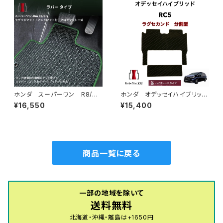
ホンダ スーパーワン R8/
ホンダ オデッセイハイブリッ
5〜 JG6 ラゲッジマット・ア
ド e:HEV R5/12〜 RC5
¥16,550
¥15,400
ンドマット付 フロアマット一
ラグセカンド ラグマット 2列
式 カーマット 防水 ラバー
目 カーマット ハイグレードタ
タイプ スーパーONE Super
イプ
-ONE jg6
商品一覧に戻る
一部の地域を除いて
送料無料
北海道・沖縄・離島は+1650円