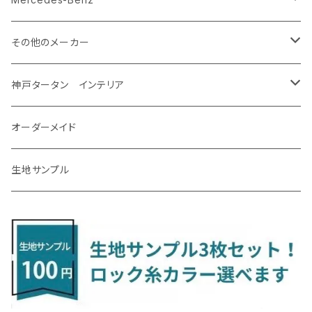
H31/4～R7/12 50系
R6/5～ 6人乗 TAWH15W
R4/7～ T33
R3/12～ HA37/97S
H30/8～R4/12 RW1/2・RT5/6 5人乗り
H24/6～H29/12 10系
H18/9～H29/10
H22/8～R8/7 E52
R4/9～ GU系
R1/9～ DJ系
R2/9～ S403/413V
H20/11～ HE22/33S
H26/2～ B11A/B30系
H22/2～29/1 ZF1・ZF2
H24/10～R3/3 AA系
アクア
ＬＳ６００ｈ
オーラ
サンバーバン/ディアス
ＭＡＺＤＡ３
グランマックストラック
アルトラパンLC
ｅｋワゴン
NBOX/NBOXカスタム
アルテオン
Ａクラス
その他のメーカー
R7/12～ 60系
R8/2～ RS5/6
R8/7～ E53
H23/12～R3/7 NHP10
H19/5～H29/10
R3/8～ E13
H11/2～H24/2 TV系
R1/5～ BP系
R2/9～ S403/413P
R4/6～ HE33S
H25/6～ B11W/B30系
H23/12～H29/9 JF1/2
H29/10～ ３HD系
H24/11～30/10
アベンシス
ＬＳ５００/ＬＳ５００ｈ
ＮＶ３５０キャラバン
サンバートラック
ＭＡＺＤＡ６
コペン
イグニス
ｅｋカスタム/ｅｋクロス
NBOXプラス/NBOXプラスカスタム
ゴルフ
Ｂクラス
MINI
神戸タータン インテリア
R3/7～ MXPK系
H24/4～R4/1 S3系
H29/9～R5/10 JF3/4
H30/10～
H23/9～H30/4 270系
H29/10～
H24/6～ E26 3人乗
H24/2～H26/9 S200系
R1/8～ GJ系
H14/6～ L880/LA400K
H28/2～ FF21S
H25/6～H31/3 ｅｋカスタム
H24/7～H29/8 JF1/2
H25/4～R3/4 AU系
H24/4～R1/6
MINIクロスオーバー
アリオン
ＬＸ
キューブ
シフォン
ＭＸ－３０
タフト
エスクード
ekクロスEV
NBOXスラッシュ
シャラン
Ｃクラス
ラグマット
オーダーメイド
R4/1～ S7系
R5/10～ JF5/6
H24/6～ E26 5・6人乗
H26/9～ S500系
H31/3～ ｅｋクロス
R3/6～ CDD系
H23/10～R3/3 260系
H27/9～R3/10 URJ201W
H14/10～R2/3 Z11・Z12
H28/12～R1/7 LA600/610
R2/10～ DREJ3P
R2/6～ LA900/910S
H17/5～H27/10 TA/TD系
R4/6～ B5AW
H26/12～R2/2 JF1/2
H23/2～ 7N系
H26/7～R4/2
ラグマットセカンド（L）
アルファード/ヴェルファイアＨＶ
ＮＸ
キックス
ジャスティ
アクセラ/アクセラ・スポーツ
タント
エブリィ
アイミーブ
NBOXジョイ
Tクロス
ＣＬＡクラス
生地サンプル
H24/6〜 E26 9人乗
R4/1～ ゴルフGTI/R
R4/1～ VJA310W
R3/1～ EVモデル
H27/10～ YD/YE系
H28/3～R3/6
ラグマットサード（M）
H20/5～H27/1 20系
H26/7～R3/7 10系
H20/10～H24/8 H59A
H28/11～ M900系
H21/6～R1/5 BL/BM系
H25/10～R1/7 LA600/610S
H17/9～ DA64/DA17
H22/4～R3/2 HA/HD系
R6/9～ JF5/6
R1/11～ C1DKR
H25/7～31/8
ウィッシュ
ＲＣ
グロリア
ステラ
アテンザセダン/アテンザワゴン
トール
キャリイトラック
アウトランダー
N-ONE
Tロック
ＣＬＡクラスシューティングブレーク
H16/4～28/1 １T系 トゥラン
ラグマットミニ（S）
H27/1～R5/6 30系
R3/11～ 20系
R2/6~R8/6 15系(e-POWER)
R1/7～ LA650/660
H24/4～29/10 20系
H26/10～
H11/6～H16/10 Y34
H23/5～ LA100系
H24/11～R1/8 GJ系
H28/11～ M900系
H13/9～ DA系
H24/10～R2/12 GF系
H24/11～R2/3 JG1・JG2
R2/7～ A1D系
H27/6～R1/8
ヴィッツ
ＲＸ
サクラ
ソルテラ
キャロル
ハイゼット・キャディー
クロスビー(XBEE)
アウトランダーＰＨＥＶ
N-ONE e:
ティグアン
ＣＬＳクラス
R5/6～ 40系
R8/6～ 16系
R2/11～ JG3・JG4
H22/12～R2/3 130系
H27/10～R4/7 20系5人乗
R4/5～ B6AW
R4/5~ XEAM10X・YEAM15X
H27/1～ HB36/37/97S
H28/6～R3/9 LA700V
H29/12～R7/10 MN71S
H25/1～ GG/GN系 5人乗
R7/9~ JG5
H20/9～H29/1 5NC系
H30/6～
ヴォクシー
ＵＸ
シーマ
ディアスワゴン
キャロルエコ
ハイゼット・カーゴ
ジムニー
エクリプスクロス/エクリプスクロスPHEV
N-VAN
トゥアレグ
Ｅクラス