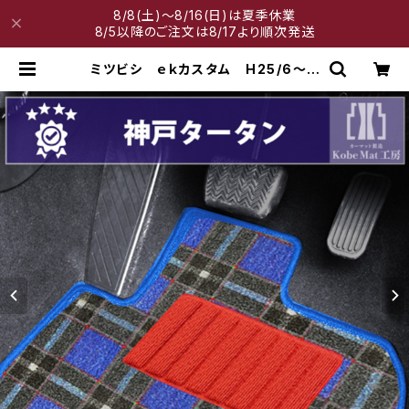
8/8(土)～8/16(日)は夏季休業
8/5以降のご注文は8/17より順次発送
ミツビシ ｅｋカスタム H25/6〜H
31/3 B11W フロアマット一式 カ
ーマット 神戸タータン 特別受注生
産品 | 神戸マット工房