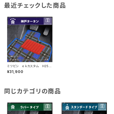
最近チェックした商品
ミツビシ ｅｋカスタム H25/
6〜H31/3 B11W フロアマッ
¥31,900
ト一式 カーマット 神戸タータ
ン 特別受注生産品
同じカテゴリの商品