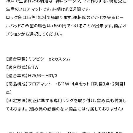
神戸で生まれたお洒落な「神戸タータン」でお作りする、特別受注
生産のフロアマットです。納期は約2週間です。
ロック糸は15色！無料で縁取ります。運転席のかかとを守るヒー
ルパッドご希望の場合は+550円でつけることが出来ます。商品オ
プションから選択してください。
【適合車種】ミツビシ ekカスタム
【適合型式】B11W
【適合年式】H25/6〜H31/3
【商品構成】フロアマット ・B11Ｗ：4点セット（1列目3点・2列目1
点）
【固定方法】純正に準ずる専用リングを取り付け、留め具も付属し
ております。（留め具の必要のない商品には付属しておりません）