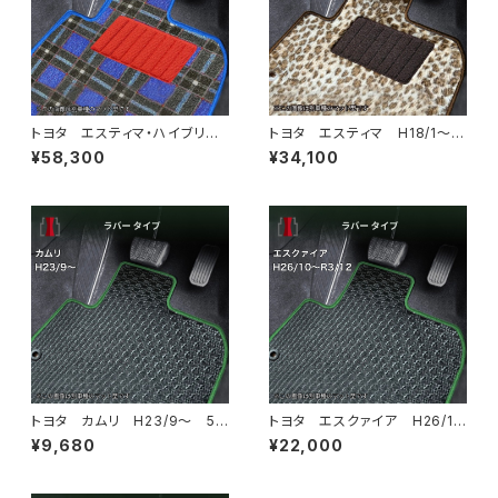
トヨタ エスティマ・ハイブリッ
トヨタ エスティマ H18/1〜H
ド H18/6〜H24/5（前期） 2
24/5（前期） 50系 フロアマ
¥58,300
¥34,100
0系 フロアマット一式 カーマ
ット一式 カーマット スペシャ
ット 神戸タータン 特別受注
ルタイプ
生産品
トヨタ カムリ H23/9〜 5
トヨタ エスクァイア H26/1
0/70系 フロアマット一式 カ
0〜R3/12 80系 フロアマッ
¥9,680
¥22,000
ーマット 防水 ラバータイプ
ト一式 カーマット 防水 ラバ
ータイプ