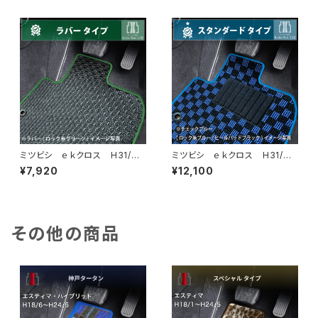
ドタイプ
タイプ
ミツビシ ｅｋクロス H31/
ミツビシ ｅｋクロス H31/
3〜 B30系 フロアマット一
3〜 B30系 フロアマット一
¥7,920
¥12,100
式 カーマット 防水 ラバー
式 カーマット スタンダードタ
タイプ
イプ
その他の商品