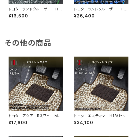
トヨタ ランドクルーザー H1
トヨタ ランドクルーザー H1
9/9〜R3/8 200系 8人乗
9/9〜R3/8 200系 8人乗
¥16,500
¥26,400
フロアマット一式 カーマット
フロアマット一式 カーマット
防水 ラバータイプ
スタンダードタイプ
その他の商品
トヨタ アクア R3/7〜 MX
トヨタ エスティマ H18/1〜H
PK系 フロアマット一式 カー
24/5（前期） 50系 フロアマ
¥17,600
¥34,100
マット スペシャルタイプ
ット一式 カーマット スペシャ
ルタイプ