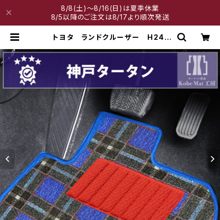
8/8(土)～8/16(日)は夏季休業
8/5以降のご注文は8/17より順次発送
トヨタ ランドクルーザー H24/
1〜 200系・300系 5人乗 フロ
アマット一式 カーマット 神戸ター
タン 特別受注生産品 | 神戸マット
工房