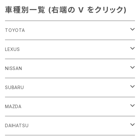
車種別一覧 (右端の V をクリック)
TOYOTA
86
LEXUS
H24/4～R3/8 ZN6
GR86
ＣＴ
NISSAN
R3/10～ ZN8
H23/1～R4/11
ｂＢ
ＥＳ
ＡＤ
SUBARU
H17/12～H28/8 20系
H30/10～
H18/12～ Y12
ｂZ４X
ＧＳ
ＧＴ－Ｒ
ＢＲＺ
MAZDA
R4/5~ XEAM10/11/15・YEAM15
H24/1～R2/7
H19/12～ R35
H24/3～R3/8 ZC6
Ｃ-ＨＲ
ＨＳ
ＮＴ１００クリッパートラック
ＷＲＸ Ｓ４/ＳＴＩ
ＣＸ－３
DAIHATSU