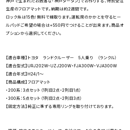
神戸で生まれたお洒落な「神戸タータン」でお作りする、特別受注
生産のフロアマットです。納期は約2週間です。
ロック糸は15色！無料で縁取ります。運転席のかかとを守るヒー
ルパッドご希望の場合は+550円でつけることが出来ます。商品オ
プションから選択してください。
【適合車種】トヨタ ランドクルーザー 5人乗り （ランクル）
【適合型式】URJ202W・UZJ200W・FJA300W・VJA300W
【適合年式】H24/1〜
【商品構成】フロアマット
・200系：3点セット（1列目2点・2列目1点）
・300系：5点セット（1列目2点・2列目3点）
【固定方法】純正に準ずる専用リングを取り付けております。