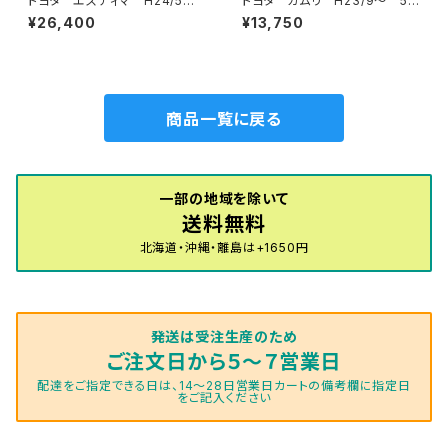
トヨタ エスティマ H24/5〜R
トヨタ カムリ H23/9〜 5
1/10（後期） 50系 フロアマッ
0/70系 フロアマット一式 カ
¥26,400
¥13,750
ト一式 カーマット スタンダー
ーマット スタンダードタイプ
ドタイプ
商品一覧に戻る
一部の地域を除いて
送料無料
北海道・沖縄・離島は+1650円
発送は受注生産のため
ご注文日から５～７営業日
配達をご指定できる日は、14～28日営業日カートの備考欄に指定日
をご記入ください