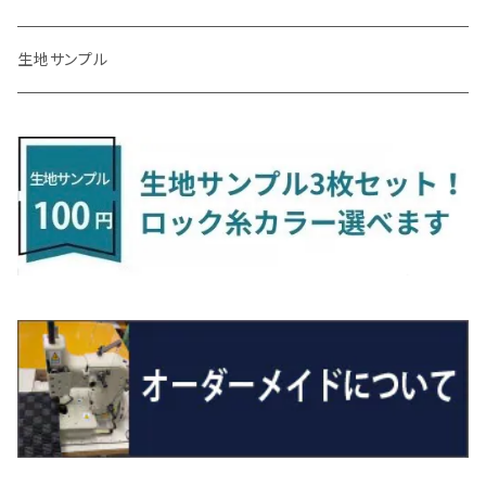
R4/1～ S7系
R5/10～ JF5/6
H24/6～ E26 5・6人乗
H26/9～ S500系
H31/3～ ｅｋクロス
R3/6～ CDD系
H23/10～R3/3 260系
H27/9～R3/10 URJ201W
H14/10～R2/3 Z11・Z12
H28/12～R1/7 LA600/610
R2/10～ DREJ3P
R2/6～ LA900/910S
H17/5～H27/10 TA/TD系
R4/6～ B5AW
H26/12～R2/2 JF1/2
H23/2～ 7N系
H26/7～R4/2
ラグマットセカンド（L）
アルファード/ヴェルファイアＨＶ
ＮＸ
キックス
ジャスティ
アクセラ/アクセラ・スポーツ
タント
エブリィ
アイミーブ
NBOXジョイ
Tクロス
ＣＬＡクラス
生地サンプル
H24/6〜 E26 9人乗
R4/1～ ゴルフGTI/R
R4/1～ VJA310W
R3/1～ EVモデル
H27/10～ YD/YE系
H28/3～R3/6
ラグマットサード（M）
H20/5～H27/1 20系
H26/7～R3/7 10系
H20/10～H24/8 H59A
H28/11～ M900系
H21/6～R1/5 BL/BM系
H25/10～R1/7 LA600/610S
H17/9～ DA64/DA17
H22/4～R3/2 HA/HD系
R6/9～ JF5/6
R1/11～ C1DKR
H25/7～31/8
ウィッシュ
ＲＣ
グロリア
ステラ
アテンザセダン/アテンザワゴン
トール
キャリイトラック
アウトランダー
N-ONE
Tロック
ＣＬＡクラスシューティングブレーク
H16/4～28/1 １T系 トゥラン
ラグマットミニ（S）
H27/1～R5/6 30系
R3/11～ 20系
R2/6~R8/6 15系(e-POWER)
R1/7～ LA650/660
H24/4～29/10 20系
H26/10～
H11/6～H16/10 Y34
H23/5～ LA100系
H24/11～R1/8 GJ系
H28/11～ M900系
H13/9～ DA系
H24/10～R2/12 GF系
H24/11～R2/3 JG1・JG2
R2/7～ A1D系
H27/6～R1/8
ヴィッツ
ＲＸ
サクラ
ソルテラ
キャロル
ハイゼット・キャディー
クロスビー(XBEE)
アウトランダーＰＨＥＶ
N-ONE e:
ティグアン
ＣＬＳクラス
R5/6～ 40系
R8/6～ 16系
R2/11～ JG3・JG4
H22/12～R2/3 130系
H27/10～R4/7 20系5人乗
R4/5～ B6AW
R4/5~ XEAM10X・YEAM15X
H27/1～ HB36/37/97S
H28/6～R3/9 LA700V
H29/12～R7/10 MN71S
H25/1～ GG/GN系 5人乗
R7/9~ JG5
H20/9～H29/1 5NC系
H30/6～
ヴォクシー
ＵＸ
シーマ
ディアスワゴン
キャロルエコ
ハイゼット・カーゴ
ジムニー
エクリプスクロス/エクリプスクロスPHEV
N-VAN
トゥアレグ
Ｅクラス
R01/8～R4/7 20系6人乗
R7/10～ MND1S
H25/1～ GN0W 7人乗
H29/1～ 5NC/5ND系
H26/1～R4/1 80系
H30/11～
H13/1～R4/8 F50・Y51
H21/9～R2/4 S300系
H24/11～H27/1 HB35S
H16/12～ S300/S700系
H3/6～ JA/JB系
H30/3～ GK/GL系
H30/7～ JJ1・JJ2
H15/9～H30/4 7L/7P系
H28/7～
エスクァイア
シルビア
トレジア
スクラム
ハイゼット・トラック
ジムニーノマド
タウンボックス
N-VAN e:
パサート
ＧＬＡクラス
H29/12～R4/7 20系7人乗
R4/1～ 90系
H26/10～R3/12 80系
H3/1～H11/1 S13・S14
H22/11～H28/3 120系
H17/9～ DG64/DG17
H11/1～ S200/S500系
R7/4～ JC74W
H26/2～ DS17/64W
R6/10~ JJ3
H23/5～H27/7 3CCAX
H26/5～R2/6
エスティマ
シルフィ
フォレスター
スクラムトラック
ブーン
ジムニーワイド/ジムニーシエラ
ディグニティ
N‐WGN/N‐WGNカスタム
ザ・ビートル
ＧＬＥクラス
R4/11～ 10系
H11/1～H14/11 S15
H27/7～ 3CC/3CD系
H18/1～H24/5（前期）
H24/12～R3/10 TB17
H14/2～ SG/SH/SJ/SK系
H25/9～ DG16T
H28/4～R5/12 M700系
H10/1～H14/1 JB33/43W
H24/7～H29/1 BHGY51
H25/11～ JH1・JH2・JH3・JH4
H24/4～R3/4 16C系
R1/6～
エスティマ・ハイブリッド
ジューク
プレオ
デミオ
ミラ
スイフト/スイフトスポーツ
デリカＤ：２
S660
ポロ
Ｓクラス