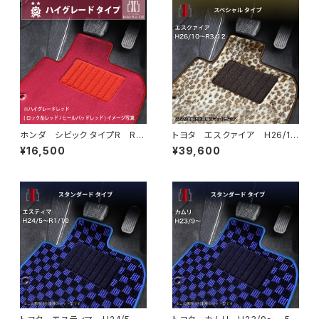
ホンダ シビック タイプR R4/
トヨタ エスクァイア H26/1
9〜 FL5 フロアマット一式
0〜R3/12 80系 フロアマッ
¥16,500
¥39,600
カーマット ハイグレードタイプ
ト一式 カーマット スペシャル
タイプ