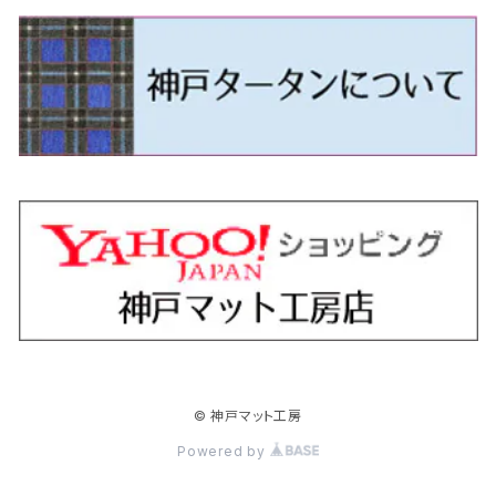
H24/5～R1/10（後期）
H14/1～ JB43/74W
H18/6～H24/5（前期）
H22/6～R2/6 F15
H22/4～H30/3 L275/285
H19/7～R1/7 DE/DJ系
H18/12～ L275/285
H22/9～ スイフト
H23/3～ MB系
H27/4～R3/12 JW5
H21/10～H30/3 6RC系
H25/10～R3/10
オーリス
スカイライン
プレオプラス
ビアンテ
ミラ・イース
スペーシア/スペーシアカスタム/スペーシアギア
デリカＤ：３
WR-V
Ｖクラス
H24/5～R1/10（後期）
H23/12～
H30/3～ AW系
H24/8～H30/3 180系
H13/6～H18/11 V35
H24/12～H29/5 LA300/310
H20/7～30/3 CC系
H23/9～ LA300系
H25/3～R5/11
H23/10～H31/4 BM20 7人乗
R6/3～ DG5
H27/4～
カムリ
スカイライン・クロスオーバー
レヴォーグ
ファミリア バン
ミラ・ココア
スペーシアベース
デリカＤ：５
ZR-V
H18/11～H26/4 V36
H29/5～ LA350/360
H30/12～R5/11
H23/10～H31/4 BM20 5人乗
H23/9～ 50/70系
H21/7～H28/6 J50
H26/6～ VM/VN系
H29/2～H30/6 後期 Y12系
H21/8～H30/3 L675/685
R4/8～ MK33V
H19/1～ CV系
R5/4～ RZ系
カローラ・アクシオ（セダン）
セドリック
レガシィB4
フレア
ミラ・トコット
ソリオ/ソリオバンディット
デリカミニ
アクティ バン/トラック
H26/2～ V37
R5/11～ MK54S・MK94S
H30/6～ 160系
H24/5～ 160系
H11/6～H16/10 Y34
H15/6～R2/8 BN/BM/BL系
H24/10～ MJ系
H30/6～ LA550/560S
H23/1～H27/8 MA15S
R5/5～ B30系/BA系
H11/6～H30/7 バン HH5・HH6
カローラ・クロス
セレナ
レガシィアウトバック
フレアクロスオーバー
ムーヴ
ハスラー
パジェロ
アコード・アコードハイブリッド
H1/6～H11/6 Y30
H27/8～R2/12 MA26/36/46S
H21/12～R3/4 トラック
R3/9～ 10系
H22/11～H28/9 C26
H15/10～ BP/BR/BS/BT系
H26/1～ MS系
H26/12～R5/7 LA150/160S
H26/1～ MR系
H18/10～R1/8 7人乗ロング V90系
H25/6～R2/2 CR系
カローラ・スポーツ
ティアナ
レガシィツーリングワゴン
フレアワゴン
ムーヴキャンバス
バレーノ
パジェロ・ミニ
インサイト
R2/12～ MA27/37/47S
H28/8～R4/11 C27
R7/6～ LA850/860S
H18/10～R1/8 5人乗ショート V80系
R2/2～R5/1 CV3
H30/6～ 210系
H15/2～R2/7 J31/J32/L33
H15/6～H26/10 BP/BR系
H24/6～ MM系
H28/9～R4/7 LA800/810S
H28/3～R2/7 WB系
H6/12～H25/1 H50系
H11/11～R4/12 ZE1・ZE2・ZE4
カローラ・ツーリング
デイズ
レックス
プレマシー
メビウス
フロンクス
プラウディア
ヴェゼル
© 神戸マット工房
R4/11～ C28
R6/3～ CY2
R4/7～ LA850/860S
R1/10～ 210系
H25/6～H31/3 20系
R4/11～ A201F
H22/7～30/3 CW系
H25/4～R3/2 ZVW41N
R6/10～ WDB3S・WEB3S
H24/7～H29/1 Y51系
H25/12～R3/4 RU系
カローラ・フィールダー
デイズルークス
ボンゴバン
ロッキー
ランディ
ミニキャブ・バン
オデッセイ
Powered by