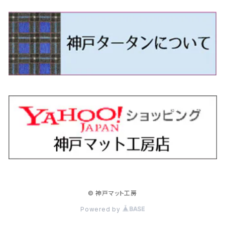
H24/5～R1/10（後期）
H14/1～ JB43/74W
H18/6～H24/5（前期）
H22/6～R2/6 F15
H22/4～H30/3 L275/285
H19/7～R1/7 DE/DJ系
H18/12～ L275/285
H22/9～ スイフト
H23/3～ MB系
H27/4～R3/12 JW5
H21/10～H30/3 6RC系
H25/10～R3/10
オーリス
スカイライン
プレオプラス
ビアンテ
ミラ・イース
スペーシア/スペーシアカスタム/スペーシアギア
デリカＤ：３
WR-V
Ｖクラス
H24/5～R1/10（後期）
H23/12～
H30/3～ AW系
H24/8～H30/3 180系
H13/6～H18/11 V35
H24/12～H29/5 LA300/310
H20/7～30/3 CC系
H23/9～ LA300系
H25/3～R5/11
H23/10～H31/4 BM20 7人乗
R6/3～ DG5
H27/4～
カムリ
スカイライン・クロスオーバー
レヴォーグ
ファミリア バン
ミラ・ココア
スペーシアベース
デリカＤ：５
ZR-V
H18/11～H26/4 V36
H29/5～ LA350/360
H30/12～R5/11
H23/10～H31/4 BM20 5人乗
H23/9～ 50/70系
H21/7～H28/6 J50
H26/6～ VM/VN系
H29/2～H30/6 後期 Y12系
H21/8～H30/3 L675/685
R4/8～ MK33V
H19/1～ CV系
R5/4～ RZ系
カローラ・アクシオ（セダン）
セドリック
レガシィB4
フレア
ミラ・トコット
ソリオ/ソリオバンディット
デリカミニ
アクティ バン/トラック
H26/2～ V37
R5/11～ MK54S・MK94S
H30/6～ 160系
H24/5～ 160系
H11/6～H16/10 Y34
H15/6～R2/8 BN/BM/BL系
H24/10～ MJ系
H30/6～ LA550/560S
H23/1～H27/8 MA15S
R5/5～ B30系/BA系
H11/6～H30/7 バン HH5・HH6
カローラ・クロス
セレナ
レガシィアウトバック
フレアクロスオーバー
ムーヴ
ハスラー
パジェロ
アコード・アコードハイブリッド
H1/6～H11/6 Y30
H27/8～R2/12 MA26/36/46S
H21/12～R3/4 トラック
R3/9～ 10系
H22/11～H28/9 C26
H15/10～ BP/BR/BS/BT系
H26/1～ MS系
H26/12～R5/7 LA150/160S
H26/1～ MR系
H18/10～R1/8 7人乗ロング V90系
H25/6～R2/2 CR系
カローラ・スポーツ
ティアナ
レガシィツーリングワゴン
フレアワゴン
ムーヴキャンバス
バレーノ
パジェロ・ミニ
インサイト
R2/12～ MA27/37/47S
H28/8～R4/11 C27
R7/6～ LA850/860S
H18/10～R1/8 5人乗ショート V80系
R2/2～R5/1 CV3
H30/6～ 210系
H15/2～R2/7 J31/J32/L33
H15/6～H26/10 BP/BR系
H24/6～ MM系
H28/9～R4/7 LA800/810S
H28/3～R2/7 WB系
H6/12～H25/1 H50系
H11/11～R4/12 ZE1・ZE2・ZE4
カローラ・ツーリング
デイズ
レックス
プレマシー
メビウス
フロンクス
プラウディア
ヴェゼル
© 神戸マット工房
R4/11～ C28
R6/3～ CY2
R4/7～ LA850/860S
R1/10～ 210系
H25/6～H31/3 20系
R4/11～ A201F
H22/7～30/3 CW系
H25/4～R3/2 ZVW41N
R6/10～ WDB3S・WEB3S
H24/7～H29/1 Y51系
H25/12～R3/4 RU系
カローラ・フィールダー
デイズルークス
ボンゴバン
ロッキー
ランディ
ミニキャブ・バン
オデッセイ
Powered by