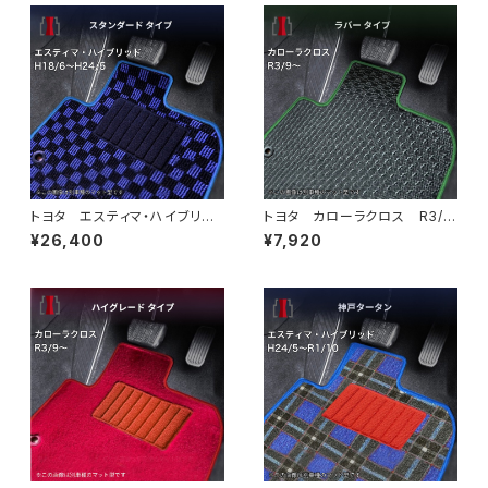
トヨタ エスティマ・ハイブリッ
トヨタ カローラクロス R3/
ド H18/6〜H24/5（前期） 2
9〜 10系 フロアマット一
¥26,400
¥7,920
0系 フロアマット一式 カーマ
式 カーマット 防水 ラバー
ット スタンダードタイプ
タイプ