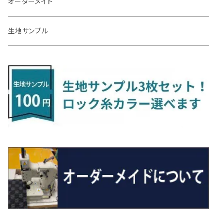
アリオン
ＬＸ
キューブ
シフォン
ＭＸ－３０
タフト
エスクード
ekクロスEV
NBOXスラッシュ
シャラン
Ｃクラス
ラグマット
オーダーメイド
R4/1～ S7系
R5/10～ JF5/6
H24/6～ E26 5・6人乗
H26/9～ S500系
H31/3～ ｅｋクロス
R3/6～ CDD系
H23/10～R3/3 260系
H27/9～R3/10 URJ201W
H14/10～R2/3 Z11・Z12
H28/12～R1/7 LA600/610
R2/10～ DREJ3P
R2/6～ LA900/910S
H17/5～H27/10 TA/TD系
R4/6～ B5AW
H26/12～R2/2 JF1/2
H23/2～ 7N系
H26/7～R4/2
ラグマットセカンド（L）
アルファード/ヴェルファイアＨＶ
ＮＸ
キックス
ジャスティ
アクセラ/アクセラ・スポーツ
タント
エブリィ
アイミーブ
NBOXジョイ
Tクロス
ＣＬＡクラス
生地サンプル
H24/6〜 E26 9人乗
R4/1～ ゴルフGTI/R
R4/1～ VJA310W
R3/1～ EVモデル
H27/10～ YD/YE系
H28/3～R3/6
ラグマットサード（M）
H20/5～H27/1 20系
H26/7～R3/7 10系
H20/10～H24/8 H59A
H28/11～ M900系
H21/6～R1/5 BL/BM系
H25/10～R1/7 LA600/610S
H17/9～ DA64/DA17
H22/4～R3/2 HA/HD系
R6/9～ JF5/6
R1/11～ C1DKR
H25/7～31/8
ウィッシュ
ＲＣ
グロリア
ステラ
アテンザセダン/アテンザワゴン
トール
キャリイトラック
アウトランダー
N-ONE
Tロック
ＣＬＡクラスシューティングブレーク
H16/4～28/1 １T系 トゥラン
ラグマットミニ（S）
H27/1～R5/6 30系
R3/11～ 20系
R2/6~R8/6 15系(e-POWER)
R1/7～ LA650/660
H24/4～29/10 20系
H26/10～
H11/6～H16/10 Y34
H23/5～ LA100系
H24/11～R1/8 GJ系
H28/11～ M900系
H13/9～ DA系
H24/10～R2/12 GF系
H24/11～R2/3 JG1・JG2
R2/7～ A1D系
H27/6～R1/8
ヴィッツ
ＲＸ
サクラ
ソルテラ
キャロル
ハイゼット・キャディー
クロスビー(XBEE)
アウトランダーＰＨＥＶ
N-ONE e:
ティグアン
ＣＬＳクラス
R5/6～ 40系
R8/6～ 16系
R2/11～ JG3・JG4
H22/12～R2/3 130系
H27/10～R4/7 20系5人乗
R4/5～ B6AW
R4/5~ XEAM10X・YEAM15X
H27/1～ HB36/37/97S
H28/6～R3/9 LA700V
H29/12～R7/10 MN71S
H25/1～ GG/GN系 5人乗
R7/9~ JG5
H20/9～H29/1 5NC系
H30/6～
ヴォクシー
ＵＸ
シーマ
ディアスワゴン
キャロルエコ
ハイゼット・カーゴ
ジムニー
エクリプスクロス/エクリプスクロスPHEV
N-VAN
トゥアレグ
Ｅクラス
R01/8～R4/7 20系6人乗
R7/10～ MND1S
H25/1～ GN0W 7人乗
H29/1～ 5NC/5ND系
H26/1～R4/1 80系
H30/11～
H13/1～R4/8 F50・Y51
H21/9～R2/4 S300系
H24/11～H27/1 HB35S
H16/12～ S300/S700系
H3/6～ JA/JB系
H30/3～ GK/GL系
H30/7～ JJ1・JJ2
H15/9～H30/4 7L/7P系
H28/7～
エスクァイア
シルビア
トレジア
スクラム
ハイゼット・トラック
ジムニーノマド
タウンボックス
N-VAN e:
パサート
ＧＬＡクラス
H29/12～R4/7 20系7人乗
R4/1～ 90系
H26/10～R3/12 80系
H3/1～H11/1 S13・S14
H22/11～H28/3 120系
H17/9～ DG64/DG17
H11/1～ S200/S500系
R7/4～ JC74W
H26/2～ DS17/64W
R6/10~ JJ3
H23/5～H27/7 3CCAX
H26/5～R2/6
エスティマ
シルフィ
フォレスター
スクラムトラック
ブーン
ジムニーワイド/ジムニーシエラ
ディグニティ
N‐WGN/N‐WGNカスタム
ザ・ビートル
ＧＬＥクラス
R4/11～ 10系
H11/1～H14/11 S15
H27/7～ 3CC/3CD系
H18/1～H24/5（前期）
H24/12～R3/10 TB17
H14/2～ SG/SH/SJ/SK系
H25/9～ DG16T
H28/4～R5/12 M700系
H10/1～H14/1 JB33/43W
H24/7～H29/1 BHGY51
H25/11～ JH1・JH2・JH3・JH4
H24/4～R3/4 16C系
R1/6～
エスティマ・ハイブリッド
ジューク
プレオ
デミオ
ミラ
スイフト/スイフトスポーツ
デリカＤ：２
S660
ポロ
Ｓクラス