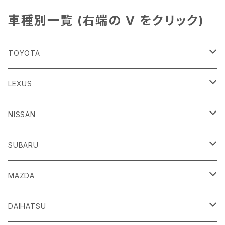
車種別一覧 (右端の V をクリック)
TOYOTA
86
LEXUS
H24/4～R3/8 ZN6
GR86
ＣＴ
NISSAN
R3/10～ ZN8
H23/1～R4/11
ｂＢ
ＥＳ
ＡＤ
SUBARU
H17/12～H28/8 20系
H30/10～
H18/12～ Y12
ｂZ４X
ＧＳ
ＧＴ－Ｒ
ＢＲＺ
MAZDA
R4/5~ XEAM10/11/15・YEAM15
H24/1～R2/7
H19/12～ R35
H24/3～R3/8 ZC6
Ｃ-ＨＲ
ＨＳ
ＮＴ１００クリッパートラック
ＷＲＸ Ｓ４/ＳＴＩ
ＣＸ－３
DAIHATSU