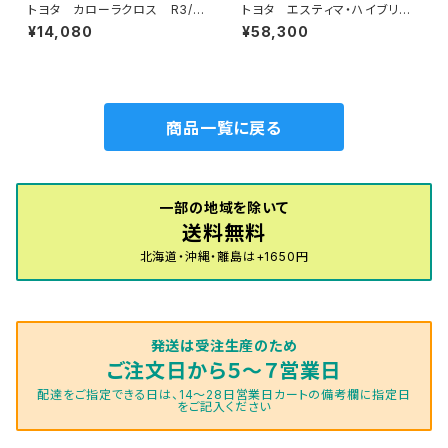
トヨタ カローラクロス R3/
トヨタ エスティマ・ハイブリッ
9〜 10系 フロアマット一
ド H24/5〜R1/10（後期） 20
¥14,080
¥58,300
式 カーマット ハイグレードタ
系 フロアマット一式 カーマッ
イプ
ト 神戸タータン 特別受注生
産品
商品一覧に戻る
一部の地域を除いて
送料無料
北海道・沖縄・離島は+1650円
発送は受注生産のため
ご注文日から５～７営業日
配達をご指定できる日は、14～28日営業日カートの備考欄に指定日
をご記入ください