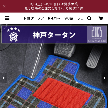
8/8(土)～8/16(日)は夏季休業
8/5以降のご注文は8/17より順次発送
トヨタ ノア R4/1〜 90系 ラゲ
ッジ・ステップマット付 フロアマット
一式 カーマット 神戸タータン 特
別受注生産品 | 神戸マット工房