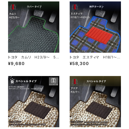
トヨタ カムリ H23/9〜 5
トヨタ エスティマ H18/1〜H
0/70系 フロアマット一式 カ
24/5（前期） 50系 フロアマ
¥9,680
¥58,300
ーマット 防水 ラバータイプ
ット一式 カーマット 神戸ター
タン 特別受注生産品