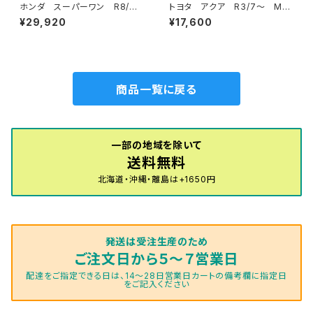
ホンダ スーパーワン R8/
トヨタ アクア R3/7〜 MX
5〜 JG6 ラゲッジマット・ア
PK系 フロアマット一式 カー
¥29,920
¥17,600
ンドマット付 フロアマット一
マット スペシャルタイプ
式 カーマット スペシャルタイ
プ スーパーONE Super-O
NE jg6
商品一覧に戻る
一部の地域を除いて
送料無料
北海道・沖縄・離島は+1650円
発送は受注生産のため
ご注文日から５～７営業日
配達をご指定できる日は、14～28日営業日カートの備考欄に指定日
をご記入ください