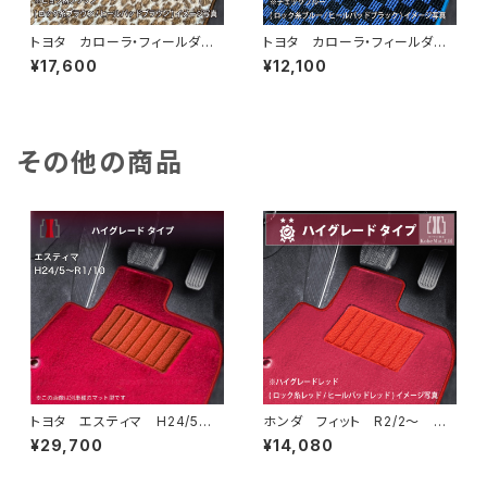
トヨタ カローラ・フィールダー
トヨタ カローラ・フィールダー
（ステーションワゴン） H24/
（ステーションワゴン） H24/
¥17,600
¥12,100
5〜 160系 フロアマット一
5〜 160系 フロアマット一
式 カーマット スペシャルタイ
式 カーマット スタンダードタ
プ
イプ
その他の商品
トヨタ エスティマ H24/5〜R
ホンダ フィット R2/2〜 G
1/10（後期） 50系 フロアマッ
R/GS系 フロアマット一式 カ
¥29,700
¥14,080
ト一式 カーマット ハイグレー
ーマット ハイグレードタイプ
ドタイプ