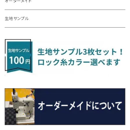
アリオン
ＬＸ
キューブ
シフォン
ＭＸ－３０
タフト
エスクード
ekクロスEV
NBOXスラッシュ
シャラン
Ｃクラス
ラグマット
オーダーメイド
R4/1～ S7系
R5/10～ JF5/6
H24/6～ E26 5・6人乗
H26/9～ S500系
H31/3～ ｅｋクロス
R3/6～ CDD系
H23/10～R3/3 260系
H27/9～R3/10 URJ201W
H14/10～R2/3 Z11・Z12
H28/12～R1/7 LA600/610
R2/10～ DREJ3P
R2/6～ LA900/910S
H17/5～H27/10 TA/TD系
R4/6～ B5AW
H26/12～R2/2 JF1/2
H23/2～ 7N系
H26/7～R4/2
ラグマットセカンド（L）
アルファード/ヴェルファイアＨＶ
ＮＸ
キックス
ジャスティ
アクセラ/アクセラ・スポーツ
タント
エブリィ
アイミーブ
NBOXジョイ
Tクロス
ＣＬＡクラス
生地サンプル
H24/6〜 E26 9人乗
R4/1～ ゴルフGTI/R
R4/1～ VJA310W
R3/1～ EVモデル
H27/10～ YD/YE系
H28/3～R3/6
ラグマットサード（M）
H20/5～H27/1 20系
H26/7～R3/7 10系
H20/10～H24/8 H59A
H28/11～ M900系
H21/6～R1/5 BL/BM系
H25/10～R1/7 LA600/610S
H17/9～ DA64/DA17
H22/4～R3/2 HA/HD系
R6/9～ JF5/6
R1/11～ C1DKR
H25/7～31/8
ウィッシュ
ＲＣ
グロリア
ステラ
アテンザセダン/アテンザワゴン
トール
キャリイトラック
アウトランダー
N-ONE
Tロック
ＣＬＡクラスシューティングブレーク
H16/4～28/1 １T系 トゥラン
ラグマットミニ（S）
H27/1～R5/6 30系
R3/11～ 20系
R2/6~R8/6 15系(e-POWER)
R1/7～ LA650/660
H24/4～29/10 20系
H26/10～
H11/6～H16/10 Y34
H23/5～ LA100系
H24/11～R1/8 GJ系
H28/11～ M900系
H13/9～ DA系
H24/10～R2/12 GF系
H24/11～R2/3 JG1・JG2
R2/7～ A1D系
H27/6～R1/8
ヴィッツ
ＲＸ
サクラ
ソルテラ
キャロル
ハイゼット・キャディー
クロスビー(XBEE)
アウトランダーＰＨＥＶ
N-ONE e:
ティグアン
ＣＬＳクラス
R5/6～ 40系
R8/6～ 16系
R2/11～ JG3・JG4
H22/12～R2/3 130系
H27/10～R4/7 20系5人乗
R4/5～ B6AW
R4/5~ XEAM10X・YEAM15X
H27/1～ HB36/37/97S
H28/6～R3/9 LA700V
H29/12～R7/10 MN71S
H25/1～ GG/GN系 5人乗
R7/9~ JG5
H20/9～H29/1 5NC系
H30/6～
ヴォクシー
ＵＸ
シーマ
ディアスワゴン
キャロルエコ
ハイゼット・カーゴ
ジムニー
エクリプスクロス/エクリプスクロスPHEV
N-VAN
トゥアレグ
Ｅクラス
R01/8～R4/7 20系6人乗
R7/10～ MND1S
H25/1～ GN0W 7人乗
H29/1～ 5NC/5ND系
H26/1～R4/1 80系
H30/11～
H13/1～R4/8 F50・Y51
H21/9～R2/4 S300系
H24/11～H27/1 HB35S
H16/12～ S300/S700系
H3/6～ JA/JB系
H30/3～ GK/GL系
H30/7～ JJ1・JJ2
H15/9～H30/4 7L/7P系
H28/7～
エスクァイア
シルビア
トレジア
スクラム
ハイゼット・トラック
ジムニーノマド
タウンボックス
N-VAN e:
パサート
ＧＬＡクラス
H29/12～R4/7 20系7人乗
R4/1～ 90系
H26/10～R3/12 80系
H3/1～H11/1 S13・S14
H22/11～H28/3 120系
H17/9～ DG64/DG17
H11/1～ S200/S500系
R7/4～ JC74W
H26/2～ DS17/64W
R6/10~ JJ3
H23/5～H27/7 3CCAX
H26/5～R2/6
エスティマ
シルフィ
フォレスター
スクラムトラック
ブーン
ジムニーワイド/ジムニーシエラ
ディグニティ
N‐WGN/N‐WGNカスタム
ザ・ビートル
ＧＬＥクラス
R4/11～ 10系
H11/1～H14/11 S15
H27/7～ 3CC/3CD系
H18/1～H24/5（前期）
H24/12～R3/10 TB17
H14/2～ SG/SH/SJ/SK系
H25/9～ DG16T
H28/4～R5/12 M700系
H10/1～H14/1 JB33/43W
H24/7～H29/1 BHGY51
H25/11～ JH1・JH2・JH3・JH4
H24/4～R3/4 16C系
R1/6～
エスティマ・ハイブリッド
ジューク
プレオ
デミオ
ミラ
スイフト/スイフトスポーツ
デリカＤ：２
S660
ポロ
Ｓクラス