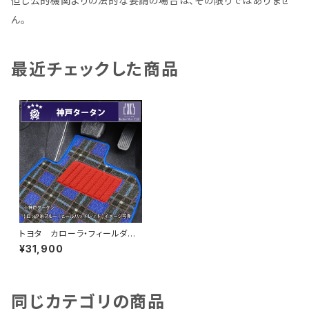
但し公的機関よりの法的な要請の場合は、その限りではありませ
ん。
最近チェックした商品
トヨタ カローラ・フィールダー
（ステーションワゴン） H24/
¥31,900
5〜 160系 フロアマット一
式 カーマット 神戸タータ
ン 特別受注生産品
同じカテゴリの商品