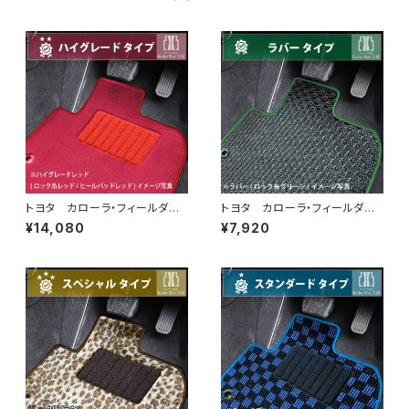
トヨタ カローラ・フィールダー
トヨタ カローラ・フィールダー
（ステーションワゴン） H24/
（ステーションワゴン） H24/
¥14,080
¥7,920
5〜 160系 フロアマット一
5〜 160系 フロアマット一
式 カーマット ハイグレードタ
式 カーマット 防水 ラバー
イプ
タイプ