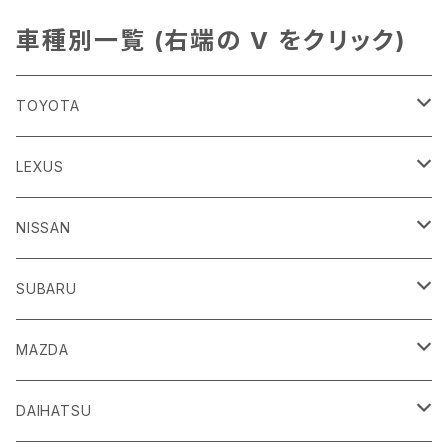
車種別一覧 (右端の V をクリック)
TOYOTA
86
LEXUS
H24/4～R3/8 ZN6
GR86
ＣＴ
NISSAN
R3/10～ ZN8
H23/1～R4/11
ｂＢ
ＥＳ
ＡＤ
SUBARU
H17/12～H28/8 20系
H30/10～
H18/12～ Y12
ｂZ４X
ＧＳ
ＧＴ－Ｒ
ＢＲＺ
MAZDA
R4/5~ XEAM10/11/15・YEAM15
H24/1～R2/7
H19/12～ R35
H24/3～R3/8 ZC6
Ｃ-ＨＲ
ＨＳ
ＮＴ１００クリッパートラック
ＷＲＸ Ｓ４/ＳＴＩ
ＣＸ－３
DAIHATSU