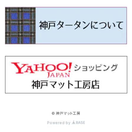
H24/5～R1/10（後期）
H14/1～ JB43/74W
H18/6～H24/5（前期）
H22/6～R2/6 F15
H22/4～H30/3 L275/285
H19/7～R1/7 DE/DJ系
H18/12～ L275/285
H22/9～ スイフト
H23/3～ MB系
H27/4～R3/12 JW5
H21/10～H30/3 6RC系
H25/10～R3/10
オーリス
スカイライン
プレオプラス
ビアンテ
ミラ・イース
スペーシア/スペーシアカスタム/スペーシアギア
デリカＤ：３
WR-V
Ｖクラス
H24/5～R1/10（後期）
H23/12～
H30/3～ AW系
H24/8～H30/3 180系
H13/6～H18/11 V35
H24/12～H29/5 LA300/310
H20/7～30/3 CC系
H23/9～ LA300系
H25/3～R5/11
H23/10～H31/4 BM20 7人乗
R6/3～ DG5
H27/4～
カムリ
スカイライン・クロスオーバー
レヴォーグ
ファミリア バン
ミラ・ココア
スペーシアベース
デリカＤ：５
ZR-V
H18/11～H26/4 V36
H29/5～ LA350/360
H30/12～R5/11
H23/10～H31/4 BM20 5人乗
H23/9～ 50/70系
H21/7～H28/6 J50
H26/6～ VM/VN系
H29/2～H30/6 後期 Y12系
H21/8～H30/3 L675/685
R4/8～ MK33V
H19/1～ CV系
R5/4～ RZ系
カローラ・アクシオ（セダン）
セドリック
レガシィB4
フレア
ミラ・トコット
ソリオ/ソリオバンディット
デリカミニ
アクティ バン/トラック
H26/2～ V37
R5/11～ MK54S・MK94S
H30/6～ 160系
H24/5～ 160系
H11/6～H16/10 Y34
H15/6～R2/8 BN/BM/BL系
H24/10～ MJ系
H30/6～ LA550/560S
H23/1～H27/8 MA15S
R5/5～ B30系/BA系
H11/6～H30/7 バン HH5・HH6
カローラ・クロス
セレナ
レガシィアウトバック
フレアクロスオーバー
ムーヴ
ハスラー
パジェロ
アコード・アコードハイブリッド
H1/6～H11/6 Y30
H27/8～R2/12 MA26/36/46S
H21/12～R3/4 トラック
R3/9～ 10系
H22/11～H28/9 C26
H15/10～ BP/BR/BS/BT系
H26/1～ MS系
H26/12～R5/7 LA150/160S
H26/1～ MR系
H18/10～R1/8 7人乗ロング V90系
H25/6～R2/2 CR系
カローラ・スポーツ
ティアナ
レガシィツーリングワゴン
フレアワゴン
ムーヴキャンバス
バレーノ
パジェロ・ミニ
インサイト
R2/12～ MA27/37/47S
H28/8～R4/11 C27
R7/6～ LA850/860S
H18/10～R1/8 5人乗ショート V80系
R2/2～R5/1 CV3
H30/6～ 210系
H15/2～R2/7 J31/J32/L33
H15/6～H26/10 BP/BR系
H24/6～ MM系
H28/9～R4/7 LA800/810S
H28/3～R2/7 WB系
H6/12～H25/1 H50系
H11/11～R4/12 ZE1・ZE2・ZE4
カローラ・ツーリング
デイズ
レックス
プレマシー
メビウス
フロンクス
プラウディア
ヴェゼル
© 神戸マット工房
R4/11～ C28
R6/3～ CY2
R4/7～ LA850/860S
R1/10～ 210系
H25/6～H31/3 20系
R4/11～ A201F
H22/7～30/3 CW系
H25/4～R3/2 ZVW41N
R6/10～ WDB3S・WEB3S
H24/7～H29/1 Y51系
H25/12～R3/4 RU系
カローラ・フィールダー
デイズルークス
ボンゴバン
ロッキー
ランディ
ミニキャブ・バン
オデッセイ
Powered by