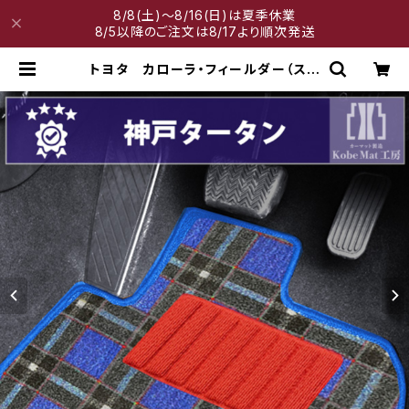
8/8(土)～8/16(日)は夏季休業
8/5以降のご注文は8/17より順次発送
トヨタ カローラ・フィールダー（ステ
ーションワゴン） H24/5〜 160
系 フロアマット一式 カーマット
神戸タータン 特別受注生産品 | 神
戸マット工房