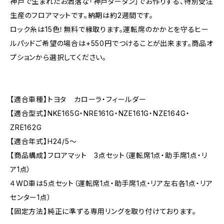
神戸で生まれたお洒落な「神戸タータン」でお作りする、特別受注
生産のフロアマットです。納期は約2週間です。
ロック糸は15色！無料で縁取ります。運転席のかかとを守るヒー
ルパッドご希望の場合は+550円でつけることが出来ます。商品オ
プションから選択してください。
【適合車種】トヨタ カローラ・フィールダー
【適合型式】NKE165G・NRE161G・NZE161G・NZE164G・
ZRE162G
【適合年式】H24/5〜
【商品構成】フロアマット 3点セット（運転席1点・助手席1点・リ
ア1点）
４WD車は5点セット（運転席1点・助手席1点・リア左右各1点・リア
センター1点）
【固定方法】純正に準ずる専用リングを取り付けております。