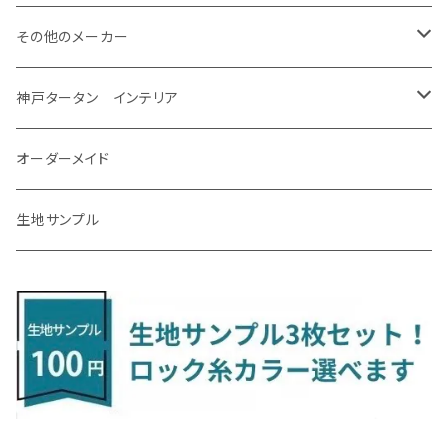
H31/4～R7/12 50系
R6/5～ 6人乗 TAWH15W
R4/7～ T33
R3/12～ HA37/97S
H30/8～R4/12 RW1/2・RT5/6 5人乗り
H24/6～H29/12 10系
H18/9～H29/10
H22/8～R8/7 E52
R4/9～ GU系
R1/9～ DJ系
R2/9～ S403/413V
H20/11～ HE22/33S
H26/2～ B11A/B30系
H22/2～29/1 ZF1・ZF2
H24/10～R3/3 AA系
アクア
ＬＳ６００ｈ
オーラ
サンバーバン/ディアス
ＭＡＺＤＡ３
グランマックストラック
アルトラパンLC
ｅｋワゴン
NBOX/NBOXカスタム
アルテオン
Ａクラス
その他のメーカー
R7/12～ 60系
R8/2～ RS5/6
R8/7～ E53
H23/12～R3/7 NHP10
H19/5～H29/10
R3/8～ E13
H11/2～H24/2 TV系
R1/5～ BP系
R2/9～ S403/413P
R4/6～ HE33S
H25/6～ B11W/B30系
H23/12～H29/9 JF1/2
H29/10～ ３HD系
H24/11～30/10
アベンシス
ＬＳ５００/ＬＳ５００ｈ
ＮＶ３５０キャラバン
サンバートラック
ＭＡＺＤＡ６
コペン
イグニス
ｅｋカスタム/ｅｋクロス
NBOXプラス/NBOXプラスカスタム
ゴルフ
Ｂクラス
MINI
神戸タータン インテリア
R3/7～ MXPK系
H24/4～R4/1 S3系
H29/9～R5/10 JF3/4
H30/10～
H23/9～H30/4 270系
H29/10～
H24/6～ E26 3人乗
H24/2～H26/9 S200系
R1/8～ GJ系
H14/6～ L880/LA400K
H28/2～ FF21S
H25/6～H31/3 ｅｋカスタム
H24/7～H29/8 JF1/2
H25/4～R3/4 AU系
H24/4～R1/6
MINIクロスオーバー
アリオン
ＬＸ
キューブ
シフォン
ＭＸ－３０
タフト
エスクード
ekクロスEV
NBOXスラッシュ
シャラン
Ｃクラス
ラグマット
オーダーメイド
R4/1～ S7系
R5/10～ JF5/6
H24/6～ E26 5・6人乗
H26/9～ S500系
H31/3～ ｅｋクロス
R3/6～ CDD系
H23/10～R3/3 260系
H27/9～R3/10 URJ201W
H14/10～R2/3 Z11・Z12
H28/12～R1/7 LA600/610
R2/10～ DREJ3P
R2/6～ LA900/910S
H17/5～H27/10 TA/TD系
R4/6～ B5AW
H26/12～R2/2 JF1/2
H23/2～ 7N系
H26/7～R4/2
ラグマットセカンド（L）
アルファード/ヴェルファイアＨＶ
ＮＸ
キックス
ジャスティ
アクセラ/アクセラ・スポーツ
タント
エブリィ
アイミーブ
NBOXジョイ
Tクロス
ＣＬＡクラス
生地サンプル
H24/6〜 E26 9人乗
R4/1～ ゴルフGTI/R
R4/1～ VJA310W
R3/1～ EVモデル
H27/10～ YD/YE系
H28/3～R3/6
ラグマットサード（M）
H20/5～H27/1 20系
H26/7～R3/7 10系
H20/10～H24/8 H59A
H28/11～ M900系
H21/6～R1/5 BL/BM系
H25/10～R1/7 LA600/610S
H17/9～ DA64/DA17
H22/4～R3/2 HA/HD系
R6/9～ JF5/6
R1/11～ C1DKR
H25/7～31/8
ウィッシュ
ＲＣ
グロリア
ステラ
アテンザセダン/アテンザワゴン
トール
キャリイトラック
アウトランダー
N-ONE
Tロック
ＣＬＡクラスシューティングブレーク
H16/4～28/1 １T系 トゥラン
ラグマットミニ（S）
H27/1～R5/6 30系
R3/11～ 20系
R2/6~R8/6 15系(e-POWER)
R1/7～ LA650/660
H24/4～29/10 20系
H26/10～
H11/6～H16/10 Y34
H23/5～ LA100系
H24/11～R1/8 GJ系
H28/11～ M900系
H13/9～ DA系
H24/10～R2/12 GF系
H24/11～R2/3 JG1・JG2
R2/7～ A1D系
H27/6～R1/8
ヴィッツ
ＲＸ
サクラ
ソルテラ
キャロル
ハイゼット・キャディー
クロスビー(XBEE)
アウトランダーＰＨＥＶ
N-ONE e:
ティグアン
ＣＬＳクラス
R5/6～ 40系
R8/6～ 16系
R2/11～ JG3・JG4
H22/12～R2/3 130系
H27/10～R4/7 20系5人乗
R4/5～ B6AW
R4/5~ XEAM10X・YEAM15X
H27/1～ HB36/37/97S
H28/6～R3/9 LA700V
H29/12～R7/10 MN71S
H25/1～ GG/GN系 5人乗
R7/9~ JG5
H20/9～H29/1 5NC系
H30/6～
ヴォクシー
ＵＸ
シーマ
ディアスワゴン
キャロルエコ
ハイゼット・カーゴ
ジムニー
エクリプスクロス/エクリプスクロスPHEV
N-VAN
トゥアレグ
Ｅクラス