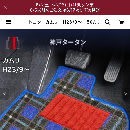
8/8(土)～8/16(日)は夏季休業
8/5以降のご注文は8/17より順次発送
トヨタ カムリ H23/9〜 50/70
系 フロアマット一式 カーマット
神戸タータン 特別受注生産品 | 神
戸マット工房