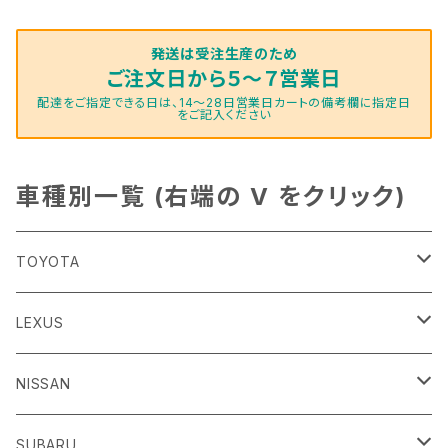
発送は受注生産のため
ご注文日から５～７営業日
配達をご指定できる日は、14～28日営業日カートの備考欄に指定日
をご記入ください
車種別一覧 (右端の V をクリック)
TOYOTA
86
LEXUS
H24/4～R3/8 ZN6
GR86
ＣＴ
NISSAN
R3/10～ ZN8
H23/1～R4/11
ｂＢ
ＥＳ
ＡＤ
SUBARU