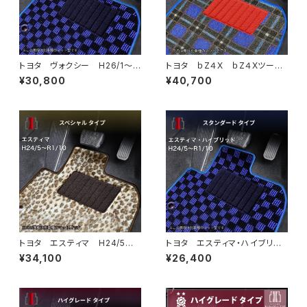
トヨタ ヴォクシー H26/1〜R
トヨタ ｂZ４X ｂZ４Xツーリ
4/1 80系 ステップマット付
ング R4/5~ XEAM10・XEA
¥30,800
¥40,700
フロアマット一式 カーマット
M11・XEAM12・XEAM15・XEA
スタンダードタイプ
M17・YEAM15 フロアマット一
式 カーマット 神戸タータ
ン 特別受注生産品 bz4x
トヨタ エスティマ H24/5〜R
トヨタ エスティマ・ハイブリッ
1/10（後期） 50系 フロアマッ
ド H24/5〜R1/10（後期） 20
¥34,100
¥26,400
ト一式 カーマット スペシャル
系 フロアマット一式 カーマッ
タイプ
ト スタンダードタイプ