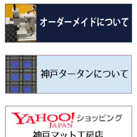
R01/8～R4/7 20系6人乗
R7/10～ MND1S
H25/1～ GN0W 7人乗
H29/1～ 5NC/5ND系
H26/1～R4/1 80系
H30/11～
H13/1～R4/8 F50・Y51
H21/9～R2/4 S300系
H24/11～H27/1 HB35S
H16/12～ S300/S700系
H3/6～ JA/JB系
H30/3～ GK/GL系
H30/7～ JJ1・JJ2
H15/9～H30/4 7L/7P系
H28/7～
エスクァイア
シルビア
トレジア
スクラム
ハイゼット・トラック
ジムニーノマド
タウンボックス
N-VAN e:
パサート
ＧＬＡクラス
H29/12～R4/7 20系7人乗
R4/1～ 90系
H26/10～R3/12 80系
H3/1～H11/1 S13・S14
H22/11～H28/3 120系
H17/9～ DG64/DG17
H11/1～ S200/S500系
R7/4～ JC74W
H26/2～ DS17/64W
R6/10~ JJ3
H23/5～H27/7 3CCAX
H26/5～R2/6
エスティマ
シルフィ
フォレスター
スクラムトラック
ブーン
ジムニーワイド/ジムニーシエラ
ディグニティ
N‐WGN/N‐WGNカスタム
ザ・ビートル
ＧＬＥクラス
R4/11～ 10系
H11/1～H14/11 S15
H27/7～ 3CC/3CD系
H18/1～H24/5（前期）
H24/12～R3/10 TB17
H14/2～ SG/SH/SJ/SK系
H25/9～ DG16T
H28/4～R5/12 M700系
H10/1～H14/1 JB33/43W
H24/7～H29/1 BHGY51
H25/11～ JH1・JH2・JH3・JH4
H24/4～R3/4 16C系
R1/6～
エスティマ・ハイブリッド
ジューク
プレオ
デミオ
ミラ
スイフト/スイフトスポーツ
デリカＤ：２
S660
ポロ
Ｓクラス
H24/5～R1/10（後期）
H14/1～ JB43/74W
H18/6～H24/5（前期）
H22/6～R2/6 F15
H22/4～H30/3 L275/285
H19/7～R1/7 DE/DJ系
H18/12～ L275/285
H22/9～ スイフト
H23/3～ MB系
H27/4～R3/12 JW5
H21/10～H30/3 6RC系
H25/10～R3/10
オーリス
スカイライン
プレオプラス
ビアンテ
ミラ・イース
スペーシア/スペーシアカスタム/スペーシアギア
デリカＤ：３
WR-V
Ｖクラス
H24/5～R1/10（後期）
H23/12～
H30/3～ AW系
H24/8～H30/3 180系
H13/6～H18/11 V35
H24/12～H29/5 LA300/310
H20/7～30/3 CC系
H23/9～ LA300系
H25/3～R5/11
H23/10～H31/4 BM20 7人乗
R6/3～ DG5
H27/4～
カムリ
スカイライン・クロスオーバー
レヴォーグ
ファミリア バン
ミラ・ココア
スペーシアベース
デリカＤ：５
ZR-V
H18/11～H26/4 V36
H29/5～ LA350/360
H30/12～R5/11
H23/10～H31/4 BM20 5人乗
H23/9～ 50/70系
H21/7～H28/6 J50
H26/6～ VM/VN系
H29/2～H30/6 後期 Y12系
H21/8～H30/3 L675/685
R4/8～ MK33V
H19/1～ CV系
R5/4～ RZ系
カローラ・アクシオ（セダン）
セドリック
レガシィB4
フレア
ミラ・トコット
ソリオ/ソリオバンディット
デリカミニ
アクティ バン/トラック
H26/2～ V37
R5/11～ MK54S・MK94S
H30/6～ 160系
H24/5～ 160系
H11/6～H16/10 Y34
H15/6～R2/8 BN/BM/BL系
H24/10～ MJ系
H30/6～ LA550/560S
H23/1～H27/8 MA15S
R5/5～ B30系/BA系
H11/6～H30/7 バン HH5・HH6
カローラ・クロス
セレナ
レガシィアウトバック
フレアクロスオーバー
ムーヴ
ハスラー
パジェロ
アコード・アコードハイブリッド
H1/6～H11/6 Y30
H27/8～R2/12 MA26/36/46S
H21/12～R3/4 トラック
R3/9～ 10系
H22/11～H28/9 C26
H15/10～ BP/BR/BS/BT系
H26/1～ MS系
H26/12～R5/7 LA150/160S
H26/1～ MR系
H18/10～R1/8 7人乗ロング V90系
H25/6～R2/2 CR系
カローラ・スポーツ
ティアナ
レガシィツーリングワゴン
フレアワゴン
ムーヴキャンバス
バレーノ
パジェロ・ミニ
インサイト