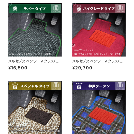
メルセデスベンツ Ｖクラス（W
メルセデスベンツ Ｖクラス（W
447） H27/10〜 7人乗 標
447） H27/10〜 7人乗 標
¥16,500
¥29,700
準ボディ フロアマット一式 カ
準ボディ フロアマット一式 カ
ーマット 防水 ラバータイプ
ーマット ハイグレードタイプ