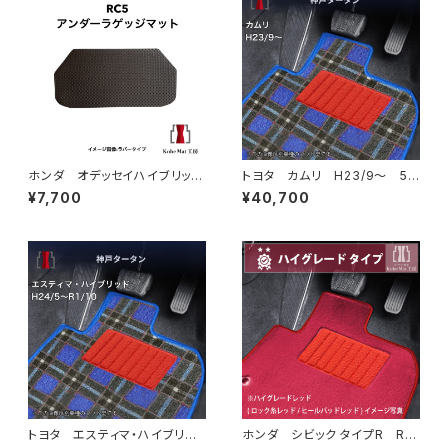
ホンダ オデッセイハイブリッ
トヨタ カムリ H23/9〜 5
ド R5/12〜 RC5 アンダー
0/70系 フロアマット一式 カ
¥7,700
¥40,700
ラゲッジマット トランクマッ
ーマット 神戸タータン 特別
ト カーマット 防水 ラバータ
受注生産品
イプ rc5
トヨタ エスティマ・ハイブリッ
ホンダ シビック タイプR R4/