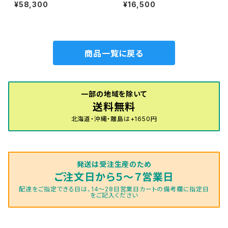
ド H24/5〜R1/10（後期） 20
9〜 FL5 フロアマット一式
¥58,300
¥16,500
系 フロアマット一式 カーマッ
カーマット ハイグレードタイプ
ト 神戸タータン 特別受注生
産品
商品一覧に戻る
一部の地域を除いて
送料無料
北海道・沖縄・離島は+1650円
発送は受注生産のため
ご注文日から５～７営業日
配達をご指定できる日は、14～28日営業日カートの備考欄に指定日
をご記入ください