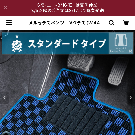
8/8(土)～8/16(日)は夏季休業
8/5以降のご注文は8/17より順次発送
メルセデスベンツ Ｖクラス（W447）
H27/10〜 7人乗 標準ボディ
フロアマット一式 カーマット スタ
ンダードタイプ | 神戸マット工房