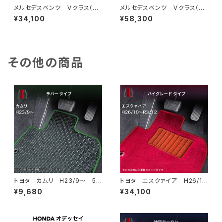
メルセデスベンツ Ｖクラス（W
メルセデスベンツ Ｖクラス（W
447） H27/10〜 7人乗 標
447） H27/10〜 7人乗 標
¥34,100
¥58,300
準ボディ フロアマット一式 カ
準ボディ フロアマット一式 カ
ーマット スペシャルタイプ
ーマット 神戸タータン 特別
受注生産品
その他の商品
トヨタ カムリ H23/9〜 5
トヨタ エスクァイア H26/1
0/70系 フロアマット一式 カ
0〜R3/12 80系 フロアマッ
¥9,680
¥34,100
ーマット 防水 ラバータイプ
ト一式 カーマット ハイグレー
ドタイプ