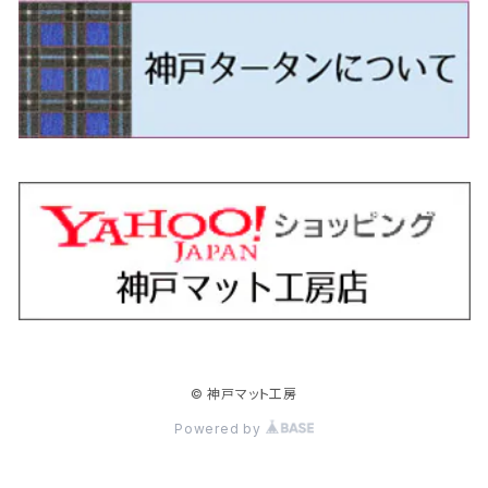
H24/5～R1/10（後期）
H14/1～ JB43/74W
H18/6～H24/5（前期）
H22/6～R2/6 F15
H22/4～H30/3 L275/285
H19/7～R1/7 DE/DJ系
H18/12～ L275/285
H22/9～ スイフト
H23/3～ MB系
H27/4～R3/12 JW5
H21/10～H30/3 6RC系
H25/10～R3/10
オーリス
スカイライン
プレオプラス
ビアンテ
ミラ・イース
スペーシア/スペーシアカスタム/スペーシアギア
デリカＤ：３
WR-V
Ｖクラス
H24/5～R1/10（後期）
H23/12～
H30/3～ AW系
H24/8～H30/3 180系
H13/6～H18/11 V35
H24/12～H29/5 LA300/310
H20/7～30/3 CC系
H23/9～ LA300系
H25/3～R5/11
H23/10～H31/4 BM20 7人乗
R6/3～ DG5
H27/4～
カムリ
スカイライン・クロスオーバー
レヴォーグ
ファミリア バン
ミラ・ココア
スペーシアベース
デリカＤ：５
ZR-V
H18/11～H26/4 V36
H29/5～ LA350/360
H30/12～R5/11
H23/10～H31/4 BM20 5人乗
H23/9～ 50/70系
H21/7～H28/6 J50
H26/6～ VM/VN系
H29/2～H30/6 後期 Y12系
H21/8～H30/3 L675/685
R4/8～ MK33V
H19/1～ CV系
R5/4～ RZ系
カローラ・アクシオ（セダン）
セドリック
レガシィB4
フレア
ミラ・トコット
ソリオ/ソリオバンディット
デリカミニ
アクティ バン/トラック
H26/2～ V37
R5/11～ MK54S・MK94S
H30/6～ 160系
H24/5～ 160系
H11/6～H16/10 Y34
H15/6～R2/8 BN/BM/BL系
H24/10～ MJ系
H30/6～ LA550/560S
H23/1～H27/8 MA15S
R5/5～ B30系/BA系
H11/6～H30/7 バン HH5・HH6
カローラ・クロス
セレナ
レガシィアウトバック
フレアクロスオーバー
ムーヴ
ハスラー
パジェロ
アコード・アコードハイブリッド
H1/6～H11/6 Y30
H27/8～R2/12 MA26/36/46S
H21/12～R3/4 トラック
R3/9～ 10系
H22/11～H28/9 C26
H15/10～ BP/BR/BS/BT系
H26/1～ MS系
H26/12～R5/7 LA150/160S
H26/1～ MR系
H18/10～R1/8 7人乗ロング V90系
H25/6～R2/2 CR系
カローラ・スポーツ
ティアナ
レガシィツーリングワゴン
フレアワゴン
ムーヴキャンバス
バレーノ
パジェロ・ミニ
インサイト
R2/12～ MA27/37/47S
H28/8～R4/11 C27
R7/6～ LA850/860S
H18/10～R1/8 5人乗ショート V80系
R2/2～R5/1 CV3
H30/6～ 210系
H15/2～R2/7 J31/J32/L33
H15/6～H26/10 BP/BR系
H24/6～ MM系
H28/9～R4/7 LA800/810S
H28/3～R2/7 WB系
H6/12～H25/1 H50系
H11/11～R4/12 ZE1・ZE2・ZE4
カローラ・ツーリング
デイズ
レックス
プレマシー
メビウス
フロンクス
プラウディア
ヴェゼル
© 神戸マット工房
R4/11～ C28
R6/3～ CY2
R4/7～ LA850/860S
R1/10～ 210系
H25/6～H31/3 20系
R4/11～ A201F
H22/7～30/3 CW系
H25/4～R3/2 ZVW41N
R6/10～ WDB3S・WEB3S
H24/7～H29/1 Y51系
H25/12～R3/4 RU系
カローラ・フィールダー
デイズルークス
ボンゴバン
ロッキー
ランディ
ミニキャブ・バン
オデッセイ
Powered by
H31/3～ 40系
R3/4～ RV系
H24/5～ 160系
H26/2～R2/2 B21A
R2/9～ S400系
R1/11～ A200系
H28/12～R4/8 C27系
H26/2～ DS17/64V
H15/10～H20/10 RB1/2
クラウン
ノート
ボンゴブローニイバン
ワゴンＲ
ミニキャブ・トラック
オデッセイハイブリッド