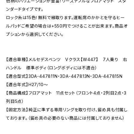
色柄のバリエーションが豊富！リーズナブルなフロアマット スタ
ンダードタイプです。
ロック糸は15色！無料で縁取ります。運転席のかかとを守るヒー
ルパッドご希望の場合は+550円でつけることが出来ます。商品オ
プションから選択してください。
【適合車種】メルセデスベンツ Vクラス【W447】 7人乗り 右
ハンドル 標準ボディ（ロングボディには不適合）
【適合型式】3DA-447811N・3DA-447813N・3DA-447815N
【適合年式】H27/10〜
【商品構成】フロアマット 11点セット（フロント4点・2列目2点・3
列目5点）
【固定方法】純正に準ずる専用リングを取り付け、留め具も付属し
ております。（留め具の必要のない商品には付属しておりません）