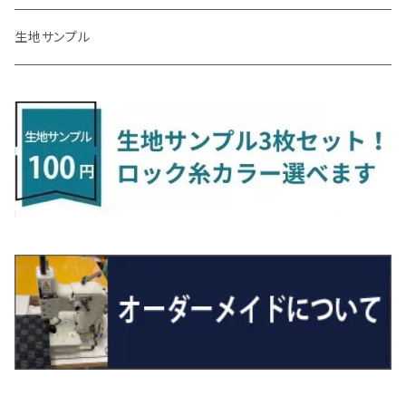
R4/1～ S7系
R5/10～ JF5/6
H24/6～ E26 5・6人乗
H26/9～ S500系
H31/3～ ｅｋクロス
R3/6～ CDD系
H23/10～R3/3 260系
H27/9～R3/10 URJ201W
H14/10～R2/3 Z11・Z12
H28/12～R1/7 LA600/610
R2/10～ DREJ3P
R2/6～ LA900/910S
H17/5～H27/10 TA/TD系
R4/6～ B5AW
H26/12～R2/2 JF1/2
H23/2～ 7N系
H26/7～R4/2
ラグマットセカンド（L）
アルファード/ヴェルファイアＨＶ
ＮＸ
キックス
ジャスティ
アクセラ/アクセラ・スポーツ
タント
エブリィ
アイミーブ
NBOXジョイ
Tクロス
ＣＬＡクラス
生地サンプル
H24/6〜 E26 9人乗
R4/1～ ゴルフGTI/R
R4/1～ VJA310W
R3/1～ EVモデル
H27/10～ YD/YE系
H28/3～R3/6
ラグマットサード（M）
H20/5～H27/1 20系
H26/7～R3/7 10系
H20/10～H24/8 H59A
H28/11～ M900系
H21/6～R1/5 BL/BM系
H25/10～R1/7 LA600/610S
H17/9～ DA64/DA17
H22/4～R3/2 HA/HD系
R6/9～ JF5/6
R1/11～ C1DKR
H25/7～31/8
ウィッシュ
ＲＣ
グロリア
ステラ
アテンザセダン/アテンザワゴン
トール
キャリイトラック
アウトランダー
N-ONE
Tロック
ＣＬＡクラスシューティングブレーク
H16/4～28/1 １T系 トゥラン
ラグマットミニ（S）
H27/1～R5/6 30系
R3/11～ 20系
R2/6~R8/6 15系(e-POWER)
R1/7～ LA650/660
H24/4～29/10 20系
H26/10～
H11/6～H16/10 Y34
H23/5～ LA100系
H24/11～R1/8 GJ系
H28/11～ M900系
H13/9～ DA系
H24/10～R2/12 GF系
H24/11～R2/3 JG1・JG2
R2/7～ A1D系
H27/6～R1/8
ヴィッツ
ＲＸ
サクラ
ソルテラ
キャロル
ハイゼット・キャディー
クロスビー(XBEE)
アウトランダーＰＨＥＶ
N-ONE e:
ティグアン
ＣＬＳクラス
R5/6～ 40系
R8/6～ 16系
R2/11～ JG3・JG4
H22/12～R2/3 130系
H27/10～R4/7 20系5人乗
R4/5～ B6AW
R4/5~ XEAM10X・YEAM15X
H27/1～ HB36/37/97S
H28/6～R3/9 LA700V
H29/12～R7/10 MN71S
H25/1～ GG/GN系 5人乗
R7/9~ JG5
H20/9～H29/1 5NC系
H30/6～
ヴォクシー
ＵＸ
シーマ
ディアスワゴン
キャロルエコ
ハイゼット・カーゴ
ジムニー
エクリプスクロス/エクリプスクロスPHEV
N-VAN
トゥアレグ
Ｅクラス
R01/8～R4/7 20系6人乗
R7/10～ MND1S
H25/1～ GN0W 7人乗
H29/1～ 5NC/5ND系
H26/1～R4/1 80系
H30/11～
H13/1～R4/8 F50・Y51
H21/9～R2/4 S300系
H24/11～H27/1 HB35S
H16/12～ S300/S700系
H3/6～ JA/JB系
H30/3～ GK/GL系
H30/7～ JJ1・JJ2
H15/9～H30/4 7L/7P系
H28/7～
エスクァイア
シルビア
トレジア
スクラム
ハイゼット・トラック
ジムニーノマド
タウンボックス
N-VAN e:
パサート
ＧＬＡクラス
H29/12～R4/7 20系7人乗
R4/1～ 90系
H26/10～R3/12 80系
H3/1～H11/1 S13・S14
H22/11～H28/3 120系
H17/9～ DG64/DG17
H11/1～ S200/S500系
R7/4～ JC74W
H26/2～ DS17/64W
R6/10~ JJ3
H23/5～H27/7 3CCAX
H26/5～R2/6
エスティマ
シルフィ
フォレスター
スクラムトラック
ブーン
ジムニーワイド/ジムニーシエラ
ディグニティ
N‐WGN/N‐WGNカスタム
ザ・ビートル
ＧＬＥクラス
R4/11～ 10系
H11/1～H14/11 S15
H27/7～ 3CC/3CD系
H18/1～H24/5（前期）
H24/12～R3/10 TB17
H14/2～ SG/SH/SJ/SK系
H25/9～ DG16T
H28/4～R5/12 M700系
H10/1～H14/1 JB33/43W
H24/7～H29/1 BHGY51
H25/11～ JH1・JH2・JH3・JH4
H24/4～R3/4 16C系
R1/6～
エスティマ・ハイブリッド
ジューク
プレオ
デミオ
ミラ
スイフト/スイフトスポーツ
デリカＤ：２
S660
ポロ
Ｓクラス