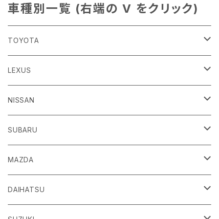
車種別一覧 (右端の V をクリック)
TOYOTA
86
LEXUS
H24/4～R3/8 ZN6
GR86
ＣＴ
NISSAN
R3/10～ ZN8
H23/1～R4/11
ｂＢ
ＥＳ
ＡＤ
SUBARU
H17/12～H28/8 20系
H30/10～
H18/12～ Y12
ｂZ４X
ＧＳ
ＧＴ－Ｒ
ＢＲＺ
MAZDA
R4/5~ XEAM10/11/15・YEAM15
H24/1～R2/7
H19/12～ R35
H24/3～R3/8 ZC6
Ｃ-ＨＲ
ＨＳ
ＮＴ１００クリッパートラック
ＷＲＸ Ｓ４/ＳＴＩ
ＣＸ－３
DAIHATSU
R3/8～ ZD8
H28/12~ 10/50系
H21/7～H30/3
H25/12～ DR16T
H26/8～R3/3 VA系
H27/2～ DK系
ＦＪクルーザー
ＩＳ
ＮV１００クリッパーバン/リオ
ＸＶ/ＸＶハイブリット
ＣＸ－５
アトレー