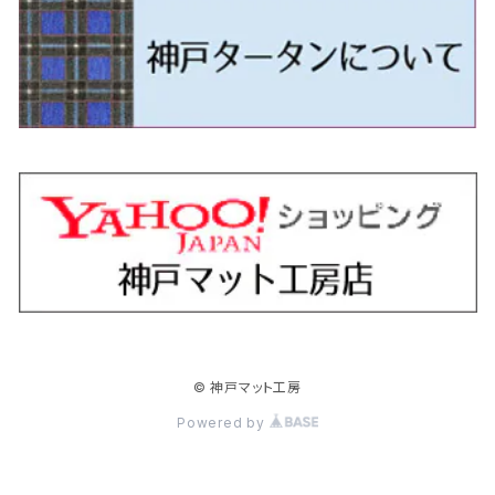
H24/5～R1/10（後期）
H14/1～ JB43/74W
H18/6～H24/5（前期）
H22/6～R2/6 F15
H22/4～H30/3 L275/285
H19/7～R1/7 DE/DJ系
H18/12～ L275/285
H22/9～ スイフト
H23/3～ MB系
H27/4～R3/12 JW5
H21/10～H30/3 6RC系
H25/10～R3/10
オーリス
スカイライン
プレオプラス
ビアンテ
ミラ・イース
スペーシア/スペーシアカスタム/スペーシアギア
デリカＤ：３
WR-V
Ｖクラス
H24/5～R1/10（後期）
H23/12～
H30/3～ AW系
H24/8～H30/3 180系
H13/6～H18/11 V35
H24/12～H29/5 LA300/310
H20/7～30/3 CC系
H23/9～ LA300系
H25/3～R5/11
H23/10～H31/4 BM20 7人乗
R6/3～ DG5
H27/4～
カムリ
スカイライン・クロスオーバー
レヴォーグ
ファミリア バン
ミラ・ココア
スペーシアベース
デリカＤ：５
ZR-V
H18/11～H26/4 V36
H29/5～ LA350/360
H30/12～R5/11
H23/10～H31/4 BM20 5人乗
H23/9～ 50/70系
H21/7～H28/6 J50
H26/6～ VM/VN系
H29/2～H30/6 後期 Y12系
H21/8～H30/3 L675/685
R4/8～ MK33V
H19/1～ CV系
R5/4～ RZ系
カローラ・アクシオ（セダン）
セドリック
レガシィB4
フレア
ミラ・トコット
ソリオ/ソリオバンディット
デリカミニ
アクティ バン/トラック
H26/2～ V37
R5/11～ MK54S・MK94S
H30/6～ 160系
H24/5～ 160系
H11/6～H16/10 Y34
H15/6～R2/8 BN/BM/BL系
H24/10～ MJ系
H30/6～ LA550/560S
H23/1～H27/8 MA15S
R5/5～ B30系/BA系
H11/6～H30/7 バン HH5・HH6
カローラ・クロス
セレナ
レガシィアウトバック
フレアクロスオーバー
ムーヴ
ハスラー
パジェロ
アコード・アコードハイブリッド
H1/6～H11/6 Y30
H27/8～R2/12 MA26/36/46S
H21/12～R3/4 トラック
R3/9～ 10系
H22/11～H28/9 C26
H15/10～ BP/BR/BS/BT系
H26/1～ MS系
H26/12～R5/7 LA150/160S
H26/1～ MR系
H18/10～R1/8 7人乗ロング V90系
H25/6～R2/2 CR系
カローラ・スポーツ
ティアナ
レガシィツーリングワゴン
フレアワゴン
ムーヴキャンバス
バレーノ
パジェロ・ミニ
インサイト
R2/12～ MA27/37/47S
H28/8～R4/11 C27
R7/6～ LA850/860S
H18/10～R1/8 5人乗ショート V80系
R2/2～R5/1 CV3
H30/6～ 210系
H15/2～R2/7 J31/J32/L33
H15/6～H26/10 BP/BR系
H24/6～ MM系
H28/9～R4/7 LA800/810S
H28/3～R2/7 WB系
H6/12～H25/1 H50系
H11/11～R4/12 ZE1・ZE2・ZE4
カローラ・ツーリング
デイズ
レックス
プレマシー
メビウス
フロンクス
プラウディア
ヴェゼル
© 神戸マット工房
R4/11～ C28
R6/3～ CY2
R4/7～ LA850/860S
R1/10～ 210系
H25/6～H31/3 20系
R4/11～ A201F
H22/7～30/3 CW系
H25/4～R3/2 ZVW41N
R6/10～ WDB3S・WEB3S
H24/7～H29/1 Y51系
H25/12～R3/4 RU系
カローラ・フィールダー
デイズルークス
ボンゴバン
ロッキー
ランディ
ミニキャブ・バン
オデッセイ
Powered by
H31/3～ 40系
R3/4～ RV系
H24/5～ 160系
H26/2～R2/2 B21A
R2/9～ S400系
R1/11～ A200系
H28/12～R4/8 C27系
H26/2～ DS17/64V
H15/10～H20/10 RB1/2
クラウン
ノート
ボンゴブローニイバン
ワゴンＲ
ミニキャブ・トラック
オデッセイハイブリッド