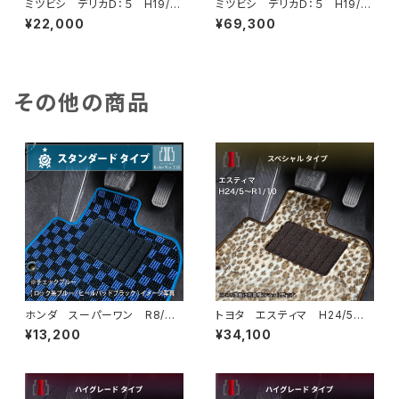
ミツビシ デリカＤ：５ H19/
ミツビシ デリカＤ：５ H19/
1〜 CV1/2/5W フロアマッ
1〜 CV1/2/5W フロアマッ
¥22,000
¥69,300
ト ラゲッジマット付 カーマッ
ト ラゲッジマット付 カーマッ
ト 防水 ラバータイプ
ト 神戸タータン 特別受注生
産品
その他の商品
ホンダ スーパーワン R8/
トヨタ エスティマ H24/5〜R
5〜 JG6 フロアマット一式
1/10（後期） 50系 フロアマッ
¥13,200
¥34,100
カーマット スタンダードタイプ
ト一式 カーマット スペシャル
スーパーONE Super-ONE j
タイプ
g6