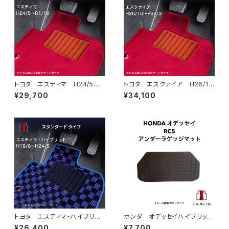
トヨタ エスティマ H24/5〜R
トヨタ エスクァイア H26/1
1/10（後期） 50系 フロアマッ
0〜R3/12 80系 フロアマッ
¥29,700
¥34,100
ト一式 カーマット ハイグレー
ト一式 カーマット ハイグレー
ドタイプ
ドタイプ
トヨタ エスティマ・ハイブリッ
ホンダ オデッセイハイブリッ
ド H18/6〜H24/5（前期） 2
ド R5/12〜 RC5 アンダー
¥26,400
¥7,700