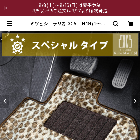
8/8(土)～8/16(日)は夏季休業
8/5以降のご注文は8/17より順次発送
ミツビシ デリカＤ：５ H19/1〜 C
V1/2/5W フロアマット ラゲッジ
マット付 カーマット スペシャルタ
イプ | 神戸マット工房