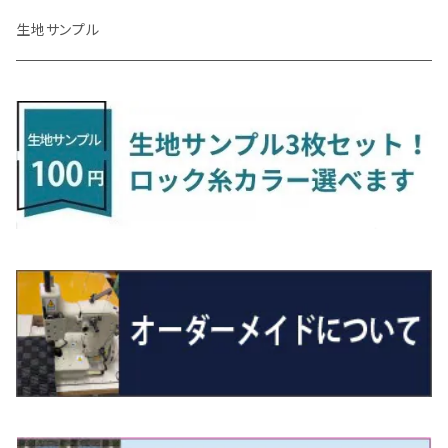
R4/1～ S7系
R5/10～ JF5/6
H24/6～ E26 5・6人乗
H26/9～ S500系
H31/3～ ｅｋクロス
R3/6～ CDD系
H23/10～R3/3 260系
H27/9～R3/10 URJ201W
H14/10～R2/3 Z11・Z12
H28/12～R1/7 LA600/610
R2/10～ DREJ3P
R2/6～ LA900/910S
H17/5～H27/10 TA/TD系
R4/6～ B5AW
H26/12～R2/2 JF1/2
H23/2～ 7N系
H26/7～R4/2
ラグマットセカンド（L）
アルファード/ヴェルファイアＨＶ
ＮＸ
キックス
ジャスティ
アクセラ/アクセラ・スポーツ
タント
エブリィ
アイミーブ
NBOXジョイ
Tクロス
ＣＬＡクラス
生地サンプル
H24/6〜 E26 9人乗
R4/1～ ゴルフGTI/R
R4/1～ VJA310W
R3/1～ EVモデル
H27/10～ YD/YE系
H28/3～R3/6
ラグマットサード（M）
H20/5～H27/1 20系
H26/7～R3/7 10系
H20/10～H24/8 H59A
H28/11～ M900系
H21/6～R1/5 BL/BM系
H25/10～R1/7 LA600/610S
H17/9～ DA64/DA17
H22/4～R3/2 HA/HD系
R6/9～ JF5/6
R1/11～ C1DKR
H25/7～31/8
ウィッシュ
ＲＣ
グロリア
ステラ
アテンザセダン/アテンザワゴン
トール
キャリイトラック
アウトランダー
N-ONE
Tロック
ＣＬＡクラスシューティングブレーク
H16/4～28/1 １T系 トゥラン
ラグマットミニ（S）
H27/1～R5/6 30系
R3/11～ 20系
R2/6~R8/6 15系(e-POWER)
R1/7～ LA650/660
H24/4～29/10 20系
H26/10～
H11/6～H16/10 Y34
H23/5～ LA100系
H24/11～R1/8 GJ系
H28/11～ M900系
H13/9～ DA系
H24/10～R2/12 GF系
H24/11～R2/3 JG1・JG2
R2/7～ A1D系
H27/6～R1/8
ヴィッツ
ＲＸ
サクラ
ソルテラ
キャロル
ハイゼット・キャディー
クロスビー(XBEE)
アウトランダーＰＨＥＶ
N-ONE e:
ティグアン
ＣＬＳクラス
R5/6～ 40系
R8/6～ 16系
R2/11～ JG3・JG4
H22/12～R2/3 130系
H27/10～R4/7 20系5人乗
R4/5～ B6AW
R4/5~ XEAM10X・YEAM15X
H27/1～ HB36/37/97S
H28/6～R3/9 LA700V
H29/12～R7/10 MN71S
H25/1～ GG/GN系 5人乗
R7/9~ JG5
H20/9～H29/1 5NC系
H30/6～
ヴォクシー
ＵＸ
シーマ
ディアスワゴン
キャロルエコ
ハイゼット・カーゴ
ジムニー
エクリプスクロス/エクリプスクロスPHEV
N-VAN
トゥアレグ
Ｅクラス
R01/8～R4/7 20系6人乗
R7/10～ MND1S
H25/1～ GN0W 7人乗
H29/1～ 5NC/5ND系
H26/1～R4/1 80系
H30/11～
H13/1～R4/8 F50・Y51
H21/9～R2/4 S300系
H24/11～H27/1 HB35S
H16/12～ S300/S700系
H3/6～ JA/JB系
H30/3～ GK/GL系
H30/7～ JJ1・JJ2
H15/9～H30/4 7L/7P系
H28/7～
エスクァイア
シルビア
トレジア
スクラム
ハイゼット・トラック
ジムニーノマド
タウンボックス
N-VAN e:
パサート
ＧＬＡクラス
H29/12～R4/7 20系7人乗
R4/1～ 90系
H26/10～R3/12 80系
H3/1～H11/1 S13・S14
H22/11～H28/3 120系
H17/9～ DG64/DG17
H11/1～ S200/S500系
R7/4～ JC74W
H26/2～ DS17/64W
R6/10~ JJ3
H23/5～H27/7 3CCAX
H26/5～R2/6
エスティマ
シルフィ
フォレスター
スクラムトラック
ブーン
ジムニーワイド/ジムニーシエラ
ディグニティ
N‐WGN/N‐WGNカスタム
ザ・ビートル
ＧＬＥクラス
R4/11～ 10系
H11/1～H14/11 S15
H27/7～ 3CC/3CD系
H18/1～H24/5（前期）
H24/12～R3/10 TB17
H14/2～ SG/SH/SJ/SK系
H25/9～ DG16T
H28/4～R5/12 M700系
H10/1～H14/1 JB33/43W
H24/7～H29/1 BHGY51
H25/11～ JH1・JH2・JH3・JH4
H24/4～R3/4 16C系
R1/6～
エスティマ・ハイブリッド
ジューク
プレオ
デミオ
ミラ
スイフト/スイフトスポーツ
デリカＤ：２
S660
ポロ
Ｓクラス