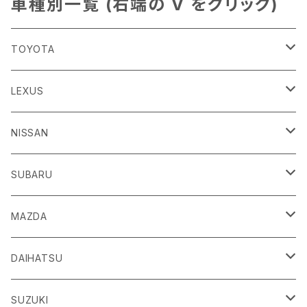
車種別一覧 (右端の V をクリック)
TOYOTA
86
LEXUS
H24/4～R3/8 ZN6
GR86
ＣＴ
NISSAN
R3/10～ ZN8
H23/1～R4/11
ｂＢ
ＥＳ
ＡＤ
SUBARU
H17/12～H28/8 20系
H30/10～
H18/12～ Y12
ｂZ４X
ＧＳ
ＧＴ－Ｒ
ＢＲＺ
MAZDA
R4/5~ XEAM10/11/15・YEAM15
H24/1～R2/7
H19/12～ R35
H24/3～R3/8 ZC6
Ｃ-ＨＲ
ＨＳ
ＮＴ１００クリッパートラック
ＷＲＸ Ｓ４/ＳＴＩ
ＣＸ－３
DAIHATSU
R3/8～ ZD8
H28/12~ 10/50系
H21/7～H30/3
H25/12～ DR16T
H26/8～R3/3 VA系
H27/2～ DK系
ＦＪクルーザー
ＩＳ
ＮV１００クリッパーバン/リオ
ＸＶ/ＸＶハイブリット
ＣＸ－５
アトレー
SUZUKI