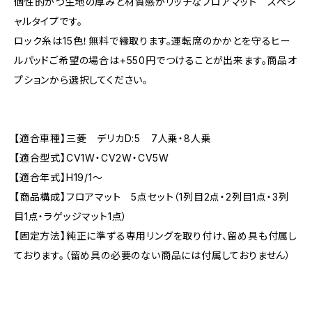
個性的かつ生地の厚みと材質感がリッチなフロアマット スペシ
ャルタイプです。
ロック糸は15色！無料で縁取ります。運転席のかかとを守るヒー
ルパッドご希望の場合は+550円でつけることが出来ます。商品オ
プションから選択してください。
【適合車種】三菱 デリカD:5 7人乗・8人乗
【適合型式】CV1W・CV2W・CV5W
【適合年式】H19/1〜
【商品構成】フロアマット 5点セット（1列目2点・2列目1点・3列
目1点・ラゲッジマット1点）
【固定方法】純正に準ずる専用リングを取り付け、留め具も付属し
ております。（留め具の必要のない商品には付属しておりません）