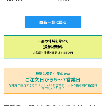
0系 フロアマット一式 カーマ
ラゲッジマット トランクマッ
ット スタンダードタイプ
ト カーマット 防水 ラバータ
イプ rc5
商品一覧に戻る
一部の地域を除いて
送料無料
北海道・沖縄・離島は+1650円
発送は受注生産のため
ご注文日から５～７営業日
配達をご指定できる日は、14～28日営業日カートの備考欄に指定日
をご記入ください